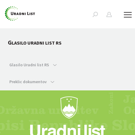
G
LASILO URADNI LIST RS
Glasilo Uradni list RS
Preklic dokumentov