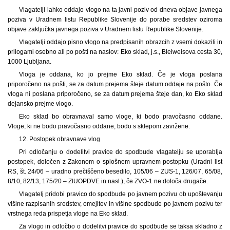
Vlagatelji lahko oddajo vlogo na ta javni poziv od dneva objave javnega
poziva v Uradnem listu Republike Slovenije do porabe sredstev oziroma
objave zaključka javnega poziva v Uradnem listu Republike Slovenije.
Vlagatelji oddajo pisno vlogo na predpisanih obrazcih z vsemi dokazili in
prilogami osebno ali po pošti na naslov: Eko sklad, j.s., Bleiweisova cesta 30,
1000 Ljubljana.
Vloga je oddana, ko jo prejme Eko sklad. Če je vloga poslana
priporočeno na pošti, se za datum prejema šteje datum oddaje na pošto. Če
vloga ni poslana priporočeno, se za datum prejema šteje dan, ko Eko sklad
dejansko prejme vlogo.
Eko sklad bo obravnaval samo vloge, ki bodo pravočasno oddane.
Vloge, ki ne bodo pravočasno oddane, bodo s sklepom zavržene.
12. Postopek obravnave vlog
Pri odločanju o dodelitvi pravice do spodbude vlagatelju se uporablja
postopek, določen z Zakonom o splošnem upravnem postopku (Uradni list
RS, št. 24/06 – uradno prečiščeno besedilo, 105/06 – ZUS-1, 126/07, 65/08,
8/10, 82/13, 175/20 – ZIUOPDVE in nasl.), če ZVO-1 ne določa drugače.
Vlagatelj pridobi pravico do spodbude po javnem pozivu ob upoštevanju
višine razpisanih sredstev, omejitev in višine spodbude po javnem pozivu ter
vrstnega reda prispetja vloge na Eko sklad.
Za vlogo in odločbo o dodelitvi pravice do spodbude se taksa skladno z