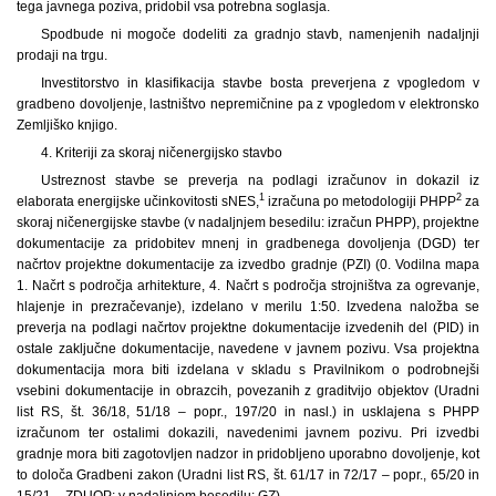
tega javnega poziva, pridobil vsa potrebna soglasja.
Spodbude ni mogoče dodeliti za gradnjo stavb, namenjenih nadaljnji
prodaji na trgu.
Investitorstvo in klasifikacija stavbe bosta preverjena z vpogledom v
gradbeno dovoljenje, lastništvo nepremičnine pa z vpogledom v elektronsko
Zemljiško knjigo.
4. Kriteriji za skoraj ničenergijsko stavbo
Ustreznost stavbe se preverja na podlagi izračunov in dokazil iz
1
2
elaborata energijske učinkovitosti sNES,
izračuna po metodologiji PHPP
za
skoraj ničenergijske stavbe (v nadaljnjem besedilu: izračun PHPP), projektne
dokumentacije za pridobitev mnenj in gradbenega dovoljenja (DGD) ter
načrtov projektne dokumentacije za izvedbo gradnje (PZI) (0. Vodilna mapa
1. Načrt s področja arhitekture, 4. Načrt s področja strojništva za ogrevanje,
hlajenje in prezračevanje), izdelano v merilu 1:50. Izvedena naložba se
preverja na podlagi načrtov projektne dokumentacije izvedenih del (PID) in
ostale zaključne dokumentacije, navedene v javnem pozivu. Vsa projektna
dokumentacija mora biti izdelana v skladu s Pravilnikom o podrobnejši
vsebini dokumentacije in obrazcih, povezanih z graditvijo objektov (Uradni
list RS, št. 36/18, 51/18 – popr., 197/20 in nasl.) in usklajena s PHPP
izračunom ter ostalimi dokazili, navedenimi javnem pozivu. Pri izvedbi
gradnje mora biti zagotovljen nadzor in pridobljeno uporabno dovoljenje, kot
to določa Gradbeni zakon (Uradni list RS, št. 61/17 in 72/17 – popr., 65/20 in
15/21 – ZDUOP; v nadaljnjem besedilu: GZ).