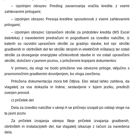
– izpolnjen obrazec Predlog zavarovanja vračila kredita z vsemi
zahtevanimi prilogami;
– izpolnjen obrazec Presoja kreditne sposobnosti z vsemi zahtevanimi
prilogami;
– izpolnjen obrazec Upravičeni stroški za pridobitev kredita (MS Excel
datoteka) z navedenimi predračuni in pogodbami za izvedbo naložbe, iz
katerih so razvidni upravičeni stroški za gradnjo stavbe, kot npr. stroški
gradbenih in obrtniških del ter stroški strojnih in električnih inštalacij ter ostali
stroški za doseganje energijske učinkovitosti stavbe in vsi ostali upravičeni
stroški, določeni v javnem pozivu, s priloženimi kopijami dokumentov.
V primeru, da vlogi ne bodo priložene vse obvezne priloge, vključno s
pravnomočnim gradbenim dovoljenjem, bo vloga zavržena.
Priložena dokumentacija mora biti čitljiva. Eko sklad lahko zahteva, da
vlagatelj za vsa dokazila in listine, sestavljene v tujem jeziku, predloži
overjen prevod.
c) pričetek del
Dela za izvedbo naložbe v ukrep A se pričnejo izvajati po oddaji vloge na
ta javni poziv.
Za pričetek izvajanja ukrepa šteje pričetek izvajanja gradbenih,
obrtniških in instalacijskih del, kar vlagatelj izkazuje z računi za navedena
dela.