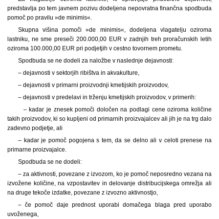
predstavlja po tem javnem pozivu dodeljena nepovratna finančna spodbuda
pomoč po pravilu »de minimis«.
Skupna višina pomoči »de minimis«, dodeljena vlagatelju oziroma
lastniku, ne sme preseči 200.000,00 EUR v zadnjih treh proračunskih letih
oziroma 100.000,00 EUR pri podjetjih v cestno tovornem prometu.
Spodbuda se ne dodeli za naložbe v naslednje dejavnosti:
– dejavnosti v sektorjih ribištva in akvakulture,
– dejavnosti v primarni proizvodnji kmetijskih proizvodov,
– dejavnosti v predelavi in trženju kmetijskih proizvodov, v primerih:
– kadar je znesek pomoči določen na podlagi cene oziroma količine
takih proizvodov, ki so kupljeni od primarnih proizvajalcev ali jih je na trg dalo
zadevno podjetje, ali
– kadar je pomoč pogojena s
tem, da se delno ali v celoti prenese na
primarne proizvajalce.
Spodbuda se ne dodeli:
– za aktivnosti, povezane z izvozom, ko je pomoč neposredno vezana na
izvožene količine, na vzpostavitev in delovanje distribucijskega omrežja ali
na druge tekoče izdatke, povezane z izvozno aktivnostjo,
– če pomoč daje prednost uporabi domačega blaga pred uporabo
uvoženega,