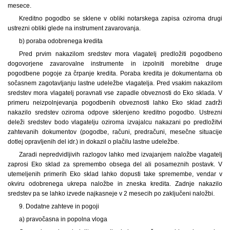
mesece.
Kreditno pogodbo se sklene v obliki notarskega zapisa oziroma drugi
ustrezni obliki glede na instrument zavarovanja.
b) poraba odobrenega kredita
Pred prvim nakazilom sredstev mora vlagatelj predložiti pogodbeno
dogovorjene zavarovalne instrumente in izpolniti morebitne druge
pogodbene pogoje za črpanje kredita. Poraba kredita je dokumentarna ob
sočasnem zagotavljanju lastne udeležbe vlagatelja. Pred vsakim nakazilom
sredstev mora vlagatelj poravnati vse zapadle obveznosti do Eko sklada. V
primeru neizpolnjevanja pogodbenih obveznosti lahko Eko sklad zadrži
nakazilo sredstev oziroma odpove sklenjeno kreditno pogodbo. Ustrezni
deleži sredstev bodo vlagatelju oziroma izvajalcu nakazani po predložitvi
zahtevanih dokumentov (pogodbe, računi, predračuni, mesečne situacije
dotlej opravljenih del idr.) in dokazil o plačilu lastne udeležbe.
Zaradi nepredvidljivih razlogov lahko med izvajanjem naložbe vlagatelj
zaprosi Eko sklad za spremembo obsega del ali posameznih postavk. V
utemeljenih primerih Eko sklad lahko dopusti take spremembe, vendar v
okviru odobrenega ukrepa naložbe in zneska kredita. Zadnje nakazilo
sredstev pa se lahko izvede najkasneje v 2 mesecih po zaključeni naložbi.
9. Dodatne zahteve in pogoji
a) pravočasna in popolna vloga