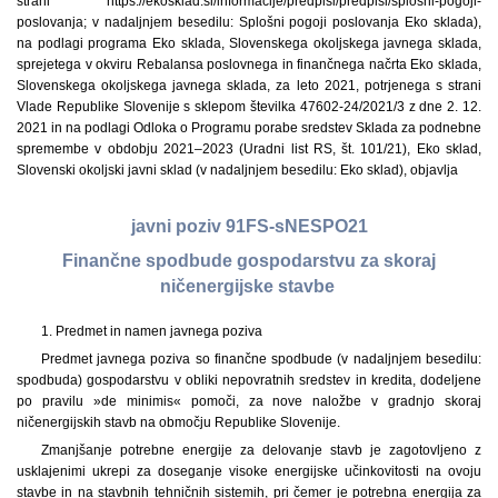
strani https://ekosklad.si/informacije/predpisi/predpisi/splosni-pogoji-
poslovanja; v nadaljnjem besedilu: Splošni pogoji poslovanja Eko sklada),
na podlagi programa Eko sklada, Slovenskega okoljskega javnega sklada,
sprejetega v okviru Rebalansa poslovnega in finančnega načrta Eko sklada,
Slovenskega okoljskega javnega sklada, za leto 2021, potrjenega s strani
Vlade Republike Slovenije s sklepom številka 47602-24/2021/3 z dne 2. 12.
2021 in na podlagi Odloka o Programu porabe sredstev Sklada za podnebne
spremembe v obdobju 2021–2023 (Uradni list RS, št. 101/21), Eko sklad,
Slovenski okoljski javni sklad (v nadaljnjem besedilu: Eko sklad), objavlja
javni poziv 91FS-sNESPO21
Finančne spodbude gospodarstvu za skoraj
ničenergijske stavbe
1. Predmet in namen javnega poziva
Predmet javnega poziva so finančne spodbude (v nadaljnjem besedilu:
spodbuda) gospodarstvu v obliki nepovratnih sredstev in kredita, dodeljene
po pravilu »de minimis« pomoči, za nove naložbe v gradnjo skoraj
ničenergijskih stavb na območju Republike Slovenije.
Zmanjšanje potrebne energije za delovanje stavb je zagotovljeno z
usklajenimi ukrepi za doseganje visoke energijske učinkovitosti na ovoju
stavbe in na stavbnih tehničnih sistemih, pri čemer je potrebna energija za