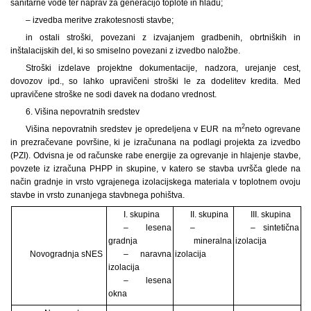
sanitarne vode ter naprav za generacijo toplote in hladu;
– izvedba meritve zrakotesnosti stavbe;
in ostali stroški, povezani z izvajanjem gradbenih, obrtniških in
inštalacijskih del, ki so smiselno povezani z izvedbo naložbe.
Stroški izdelave projektne dokumentacije, nadzora, urejanje cest,
dovozov ipd., so lahko upravičeni stroški le za dodelitev kredita. Med
upravičene stroške ne sodi davek na dodano vrednost.
6. Višina nepovratnih sredstev
2
Višina nepovratnih sredstev je opredeljena v EUR na m
neto ogrevane
in prezračevane površine, ki je izračunana na podlagi projekta za izvedbo
(PZI). Odvisna je od računske rabe energije za ogrevanje in hlajenje stavbe,
povzete iz izračuna PHPP in skupine, v katero se stavba uvršča glede na
način gradnje in vrsto vgrajenega izolacijskega materiala v toplotnem ovoju
stavbe in vrsto zunanjega stavbnega pohištva.
I. skupina
II. skupina
III. skupina
– lesena
–
– sintetična
gradnja
mineralna
izolacija
Novogradnja sNES
– naravna
izolacija
izolacija
– lesena
okna