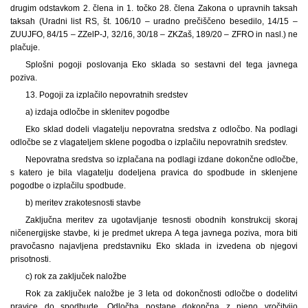
drugim odstavkom 2. člena in 1. točko 28. člena Zakona o upravnih taksah
taksah (Uradni list RS, št. 106/10 – uradno prečiščeno besedilo, 14/15 –
ZUUJFO, 84/15 – ZZelP-J, 32/16, 30/18 – ZKZaš, 189/20 – ZFRO in nasl.) ne
plačuje.
Splošni pogoji poslovanja Eko sklada so sestavni del tega javnega
poziva.
13. Pogoji za izplačilo nepovratnih sredstev
a) izdaja odločbe in sklenitev pogodbe
Eko sklad dodeli vlagatelju nepovratna sredstva z odločbo. Na podlagi
odločbe se z vlagateljem sklene pogodba o izplačilu nepovratnih sredstev.
Nepovratna sredstva so izplačana na podlagi izdane dokončne odločbe,
s katero je bila vlagatelju dodeljena pravica do spodbude in sklenjene
pogodbe o izplačilu spodbude.
b) meritev zrakotesnosti stavbe
Zaključna meritev za ugotavljanje tesnosti obodnih konstrukcij skoraj
ničenergijske stavbe, ki je predmet ukrepa A tega javnega poziva, mora biti
pravočasno najavljena predstavniku Eko sklada in izvedena ob njegovi
prisotnosti.
c) rok za zaključek naložbe
Rok za zaključek naložbe je 3 leta od dokončnosti odločbe o dodelitvi
pravice do spodbude. Odločba postane dokončna z njeno vročitvijo