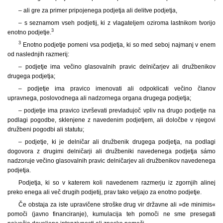
– ali gre za primer pripojenega podjetja ali delitve podjetja,
– s seznamom vseh podjetij, ki z vlagateljem oziroma lastnikom tvorijo
3
enotno podjetje.
3
Enotno podjetje pomeni vsa podjetja, ki so med seboj najmanj v enem
od naslednjih razmerij:
– podjetje ima večino glasovalnih pravic delničarjev ali družbenikov
drugega podjetja;
– podjetje ima pravico imenovati ali odpoklicati večino članov
upravnega, poslovodnega ali nadzornega organa drugega podjetja;
– podjetje ima pravico izvrševati prevladujoč vpliv na drugo podjetje na
podlagi pogodbe, sklenjene z navedenim podjetjem, ali določbe v njegovi
družbeni pogodbi ali statutu;
– podjetje, ki je delničar ali družbenik drugega podjetja, na podlagi
dogovora z drugimi delničarji ali družbeniki navedenega podjetja sámo
nadzoruje večino glasovalnih pravic delničarjev ali družbenikov navedenega
podjetja.
Podjetja, ki so v katerem koli navedenem razmerju iz zgornjih alinej
preko enega ali več drugih podjetij, prav tako veljajo za enotno podjetje.
Če obstaja za iste upravičene stroške drug vir državne ali »de minimis«
pomoči (javno financiranje), kumulacija teh pomoči ne sme presegati