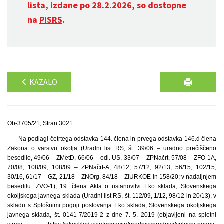
lista, izdane po 28.2.2026, so dostopne
na
PISRS
.
KAZALO
Ob-3705/21, Stran 3021
Na podlagi četrtega odstavka 144. člena in prvega odstavka 146.d člena
Zakona o varstvu okolja (Uradni list RS, št. 39/06 – uradno prečiščeno
besedilo, 49/06 – ZMetD, 66/06 – odl. US, 33/07 – ZPNačrt, 57/08 – ZFO-1A,
70/08, 108/09, 108/09 – ZPNačrt-A, 48/12, 57/12, 92/13, 56/15, 102/15,
30/16, 61/17 – GZ, 21/18 – ZNOrg, 84/18 – ZIURKOE in 158/20; v nadaljnjem
besedilu: ZVO-1), 19. člena Akta o ustanovitvi Eko sklada, Slovenskega
okoljskega javnega sklada (Uradni list RS, št. 112/09, 1/12, 98/12 in 20/13), v
skladu s Splošnimi pogoji poslovanja Eko sklada, Slovenskega okoljskega
javnega sklada, št. 0141-7/2019-2 z dne 7. 5. 2019 (objavljeni na spletni