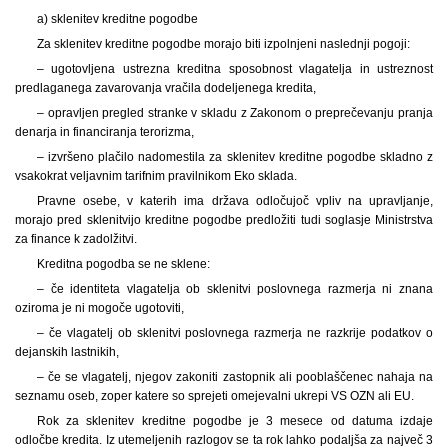
a) sklenitev kreditne pogodbe
Za sklenitev kreditne pogodbe morajo biti izpolnjeni naslednji pogoji:
– ugotovljena ustrezna kreditna sposobnost vlagatelja in ustreznost
predlaganega zavarovanja vračila dodeljenega kredita,
– opravljen pregled stranke v skladu z Zakonom o preprečevanju pranja
denarja in financiranja terorizma,
– izvršeno plačilo nadomestila za sklenitev kreditne pogodbe skladno z
vsakokrat veljavnim tarifnim pravilnikom Eko sklada.
Pravne osebe, v katerih ima država odločujoč vpliv na upravljanje,
morajo pred sklenitvijo kreditne pogodbe predložiti tudi soglasje Ministrstva
za finance k zadolžitvi.
Kreditna pogodba se ne sklene:
– če identiteta vlagatelja ob sklenitvi poslovnega razmerja ni znana
oziroma je ni mogoče ugotoviti,
– če vlagatelj ob sklenitvi poslovnega razmerja ne razkrije podatkov o
dejanskih lastnikih,
– če se vlagatelj, njegov zakoniti zastopnik ali pooblaščenec nahaja na
seznamu oseb, zoper katere so sprejeti omejevalni ukrepi VS OZN ali EU.
Rok za sklenitev kreditne pogodbe je 3 mesece od datuma izdaje
odločbe kredita. Iz utemeljenih razlogov se ta rok lahko podaljša za največ 3