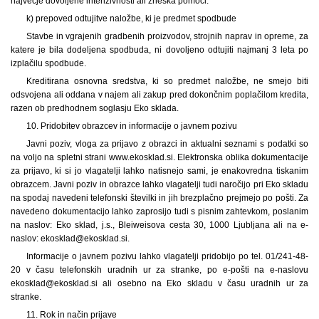
največje dovoljene intenzivnosti ali zneska pomoči.
k) prepoved odtujitve naložbe, ki je predmet spodbude
Stavbe in vgrajenih gradbenih proizvodov, strojnih naprav in opreme, za
katere je bila dodeljena spodbuda, ni dovoljeno odtujiti najmanj 3 leta po
izplačilu spodbude.
Kreditirana osnovna sredstva, ki so predmet naložbe, ne smejo biti
odsvojena ali oddana v najem ali zakup pred dokončnim poplačilom kredita,
razen ob predhodnem soglasju Eko sklada.
10. Pridobitev obrazcev in informacije o javnem pozivu
Javni poziv, vloga za prijavo z obrazci in aktualni seznami s podatki so
na voljo na spletni strani www.ekosklad.si. Elektronska oblika dokumentacije
za prijavo, ki si jo vlagatelji lahko natisnejo sami, je enakovredna tiskanim
obrazcem. Javni poziv in obrazce lahko vlagatelji tudi naročijo pri Eko skladu
na spodaj navedeni telefonski številki in jih brezplačno prejmejo po pošti. Za
navedeno dokumentacijo lahko zaprosijo tudi s pisnim zahtevkom, poslanim
na naslov: Eko sklad, j.s., Bleiweisova cesta 30, 1000 Ljubljana ali na e-
naslov: ekosklad@ekosklad.si.
Informacije o javnem pozivu lahko vlagatelji pridobijo po tel. 01/241-48-
20 v času telefonskih uradnih ur za stranke, po e-pošti na e-naslovu
ekosklad@ekosklad.si ali osebno na Eko skladu v času uradnih ur za
stranke.
11. Rok in način prijave