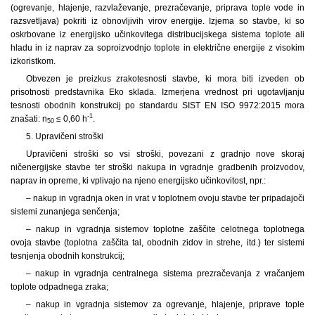
(ogrevanje, hlajenje, razvlaževanje, prezračevanje, priprava tople vode in
razsvetljava) pokriti iz obnovljivih virov energije. Izjema so stavbe, ki so
oskrbovane iz energijsko učinkovitega distribucijskega sistema toplote ali
hladu in iz naprav za soproizvodnjo toplote in električne energije z visokim
izkoristkom.
Obvezen je preizkus zrakotesnosti stavbe, ki mora biti izveden ob
prisotnosti predstavnika Eko sklada. Izmerjena vrednost pri ugotavljanju
tesnosti obodnih konstrukcij po standardu SIST EN ISO 9972:2015 mora
-1
znašati: n
≤ 0,60 h
.
50
5. Upravičeni stroški
Upravičeni stroški so vsi stroški, povezani z gradnjo nove skoraj
ničenergijske stavbe ter stroški nakupa in vgradnje gradbenih proizvodov,
naprav in opreme, ki vplivajo na njeno energijsko učinkovitost, npr.:
– nakup in vgradnja oken in vrat v toplotnem ovoju stavbe ter pripadajoči
sistemi zunanjega senčenja;
– nakup in vgradnja sistemov toplotne zaščite celotnega toplotnega
ovoja stavbe (toplotna zaščita tal, obodnih zidov in strehe, itd.) ter sistemi
tesnjenja obodnih konstrukcij;
– nakup in vgradnja centralnega sistema prezračevanja z vračanjem
toplote odpadnega zraka;
– nakup in vgradnja sistemov za ogrevanje, hlajenje, priprave tople