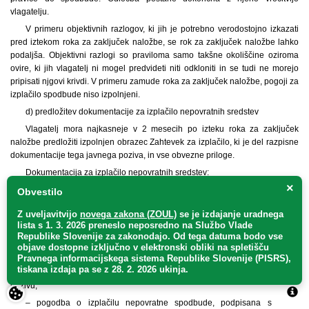
vlagatelju.
V primeru objektivnih razlogov, ki jih je potrebno verodostojno izkazati
pred iztekom roka za zaključek naložbe, se rok za zaključek naložbe lahko
podaljša. Objektivni razlogi so praviloma samo takšne okoliščine oziroma
ovire, ki jih vlagatelj ni mogel predvideti niti odkloniti in se tudi ne morejo
pripisati njgovi krivdi. V primeru zamude roka za zaključek naložbe, pogoji za
izplačilo spodbude niso izpolnjeni.
d) predložitev dokumentacije za izplačilo nepovratnih sredstev
Vlagatelj mora najkasneje v 2 mesecih po izteku roka za zaključek
naložbe predložiti izpolnjen obrazec Zahtevek za izplačilo, ki je del razpisne
dokumentacije tega javnega poziva, in vse obvezne priloge.
Dokumentacija za izplačilo nepovratnih sredstev:
×
– izpolnjen obrazec Zahtevek za izplačilo, ki je del razpisne
Obvestilo
dokumentacije tega javnega poziva;
Z uveljavitvijo
novega zakona (ZOUL)
se je
izdajanje uradnega
– izpolnjena tabela Seznam zaključne dokumentacije in upravičeni
lista s 1. 3. 2026 preneslo
neposredno
na Službo Vlade
stroški (MS Excel datoteka) z navedenimi računi in pogodbami za izvedbo
Republike Slovenije za zakonodajo
. Od tega datuma bodo vse
naložbe, iz katerih so razvidni vsi upravičeni stroški, kot npr. stroški
objave dostopne izključno v elektronski obliki na spletišču
Pravnega informacijskega sistema Republike Slovenije (PISRS),
gradbenih in obrtniških del ter stroški strojnih in električnih inštalacij ter ostali
tiskana izdaja pa se z 28. 2. 2026 ukinja.
stroški za doseganje energijske učinkovitosti stavbe, ki so določeni v javnem
pozivu;
– pogodba o izplačilu nepovratne spodbude, podpisana s strani