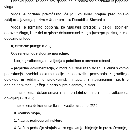
Osnovni pogoj za dodelitev spodbude je pravočasno oddana in popolna
vloga.
Vloga je oddana pravočasno, če jo Eko sklad prejme pred objavo
zaključka javnega poziva v Uradnem listu Republike Slovenije.
Vloga je formalno popolna, ko vlagatelj predloži v celoti izpolnjen
obrazec Vloga, ki je del razpisne dokumentacije tega javnega poziva, in vse
obvezne priloge.
b) obvezne priloge k vlogi
Obvezne priloge vlogi so naslednje:
– kopija gradbenega dovoljenja s potrdilom o pravnomočnosti;
– projektna dokumentacija, ki mora biti izdelana v skladu s Pravilnikom o
podrobnejši vsebini dokumentacije in obrazcih, povezanih z graditvijo
objektov in oddana v projektantskih mapah, z natisnjenimi načrti v
originalnem merilu, z žigi in podpisi projektantov, in sicer:
– projektna dokumentacija za pridobitev mnenj in gradbenega
dovoljenja (DGD);
– projektna dokumentacija za izvedbo gradnje (PZI):
–
0. Vodilna mapa,
–
1. Načrt s področja arhitekture,
–
4. Načrt s področja strojništva za ogrevanje, hlajenje in prezračevanje;