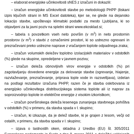
– elaborat energijske učinkovitosti sNES z izračuni in dokazili:
– izračun energijske učinkovitosti stavbe po metodologiji PHPP (tiskani
izpis ključnih strani in MS Excel datoteka), kjer se, ne glede na dejansko
lokacijo stavbe, upoštevajo klimatski podatki za mesto Ljubljana, ki so
objavljeni za ta javni poziv na spletni strani www.
ekosklad.si;
2
– tabela s
povzetkom vseh neto površin (v m
) in neto prostornin
3
prostorov (v m
) v stavbi z označenimi prostori, ki so ustrezno ogrevani in
prezračevani preko ustrezne naprave z vračanjem toplote odpadnega zraka;
– izračun volumskih deležev toplotno izolacijskih materialov v
odstotkih
(%) glede na skupine, opredeljene v javnem pozivu;
– izračun deleža obnovljivih virov energije v
odstotkih (%) pri
zagotavljanju dovedene energije za delovanje stavbe (ogrevanje, hlajenje,
razvlaževanje, prezračevanje, priprava tople vode in razsvetljava), izdelan
na podlagi rezultatov izračuna PHPP, razen če je stavba oskrbovana iz
energijsko učinkovitega distribucijskega sistema toplote ali iz naprav za
soproizvodnjo toplote in električne energije z visokim izkoristkom;
– izračun površinskega deleža lesenega zunanjega stavbnega pohištva
v
odstotkih (%) v primeru, da stavba spada v I. skupino;
– izračun, ki izkazuje, da je delež stavbe, ki je grajen z
lesom, večji od
ostalih, v primeru, da stavba spada v I. skupino;
– izjava o
lastnostih oken, skladna z Uredbo (EU) št. 305/2011