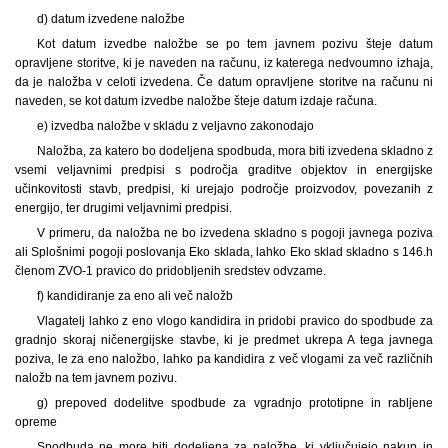
d) datum izvedene naložbe
Kot datum izvedbe naložbe se po tem javnem pozivu šteje datum
opravljene storitve, ki je naveden na računu, iz katerega nedvoumno izhaja,
da je naložba v celoti izvedena. Če datum opravljene storitve na računu ni
naveden, se kot datum izvedbe naložbe šteje datum izdaje računa.
e) izvedba naložbe v skladu z veljavno zakonodajo
Naložba, za katero bo dodeljena spodbuda, mora biti izvedena skladno z
vsemi veljavnimi predpisi s področja graditve objektov in energijske
učinkovitosti stavb, predpisi, ki urejajo področje proizvodov, povezanih z
energijo, ter drugimi veljavnimi predpisi.
V primeru, da naložba ne bo izvedena skladno s pogoji javnega poziva
ali Splošnimi pogoji poslovanja Eko sklada, lahko Eko sklad skladno s 146.h
členom ZVO-1 pravico do pridobljenih sredstev odvzame.
f) kandidiranje za eno ali več naložb
Vlagatelj lahko z eno vlogo kandidira in pridobi pravico do spodbude za
gradnjo skoraj ničenergijske stavbe, ki je predmet ukrepa A tega javnega
poziva, le za eno naložbo, lahko pa kandidira z več vlogami za več različnih
naložb na tem javnem pozivu.
g) prepoved dodelitve spodbude za vgradnjo prototipne in rabljene
opreme
Spodbuda ne more biti dodeljena za naložbe, ki vključujejo nakup in