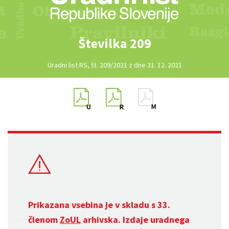
Številka 209
Uradni list RS, št. 209/2021 z dne 31. 12. 2021
Prikazana vsebina je v skladu s 33.
členom
ZoUL
arhivska. Izdaje uradnega