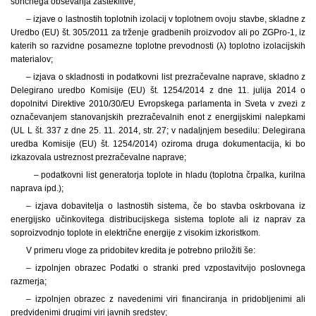
sončnega obsevanja zasteklitve;
– izjave o
lastnostih toplotnih izolacij v toplotnem ovoju stavbe, skladne z
Uredbo (EU) št. 305/2011 za trženje gradbenih proizvodov ali po ZGPro-1, iz
katerih so razvidne posamezne toplotne prevodnosti (λ) toplotno izolacijskih
materialov;
– izjava o
skladnosti in podatkovni list prezračevalne naprave, skladno z
Delegirano uredbo Komisije (EU) št. 1254/2014 z dne 11. julija 2014 o
dopolnitvi Direktive 2010/30/EU Evropskega parlamenta in Sveta v zvezi z
označevanjem stanovanjskih prezračevalnih enot z energijskimi nalepkami
(UL L št. 337 z dne 25. 11. 2014, str. 27; v nadaljnjem besedilu: Delegirana
uredba Komisije (EU) št. 1254/2014) oziroma druga dokumentacija, ki bo
izkazovala ustreznost prezračevalne naprave;
– podatkovni list generatorja toplote in hladu (toplotna črpalka, kurilna
naprava ipd.);
– izjava dobavitelja o
lastnostih sistema, če bo stavba oskrbovana iz
energijsko učinkovitega distribucijskega sistema toplote ali iz naprav za
soproizvodnjo toplote in električne energije z visokim izkoristkom.
V primeru vloge za pridobitev kredita je potrebno priložiti še:
– izpolnjen obrazec Podatki o stranki pred vzpostavitvijo poslovnega
razmerja;
– izpolnjen obrazec z navedenimi viri financiranja in pridobljenimi ali
predvidenimi drugimi viri javnih sredstev;