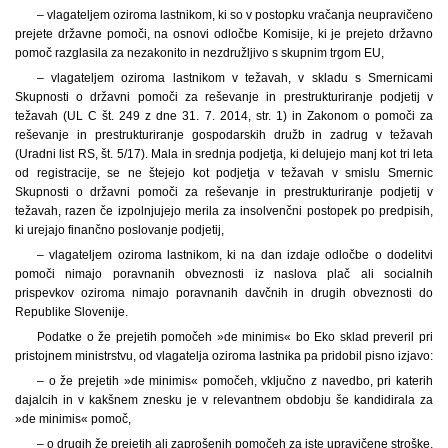
– vlagateljem oziroma lastnikom, ki so v postopku vračanja neupravičeno
prejete državne pomoči, na osnovi odločbe Komisije, ki je prejeto državno
pomoč razglasila za nezakonito in nezdružljivo s skupnim trgom EU,
– vlagateljem oziroma lastnikom v težavah, v skladu s Smernicami
Skupnosti o državni pomoči za reševanje in prestrukturiranje podjetij v
težavah (UL C št. 249 z dne 31. 7. 2014, str. 1) in Zakonom o pomoči za
reševanje in prestrukturiranje gospodarskih družb in zadrug v težavah
(Uradni list RS, št. 5/17). Mala in srednja podjetja, ki delujejo manj kot tri leta
od registracije, se ne štejejo kot podjetja v težavah v smislu Smernic
Skupnosti o državni pomoči za reševanje in prestrukturiranje podjetij v
težavah, razen če izpolnjujejo merila za insolvenčni postopek po predpisih,
ki urejajo finančno poslovanje podjetij,
– vlagateljem oziroma lastnikom, ki na dan izdaje odločbe o dodelitvi
pomoči nimajo poravnanih obveznosti iz naslova plač ali socialnih
prispevkov oziroma nimajo poravnanih davčnih in drugih obveznosti do
Republike Slovenije.
Podatke o že prejetih pomočeh »de minimis« bo Eko sklad preveril pri
pristojnem ministrstvu, od vlagatelja oziroma lastnika pa pridobil pisno izjavo:
– o že prejetih »de minimis« pomočeh, vključno z navedbo, pri katerih
dajalcih in v kakšnem znesku je v relevantnem obdobju še kandidirala za
»de minimis« pomoč,
– o drugih že prejetih ali zaprošenih pomočeh za iste upravičene stroške,