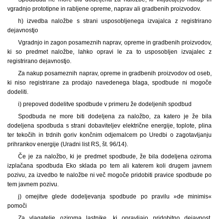
vgradnjo prototipne in rabljene opreme, naprav ali gradbenih proizvodov.
h) izvedba naložbe s strani usposobljenega izvajalca z registrirano
dejavnostjo
Vgradnjo in zagon posameznih naprav, opreme in gradbenih proizvodov,
ki so predmet naložbe, lahko opravi le za to usposobljen izvajalec z
registrirano dejavnostjo.
Za nakup posameznih naprav, opreme in gradbenih proizvodov od oseb,
ki niso registrirane za prodajo navedenega blaga, spodbude ni mogoče
dodeliti.
i) prepoved dodelitve spodbude v primeru že dodeljenih spodbud
Spodbuda ne more biti dodeljena za naložbo, za katero je že bila
dodeljena spodbuda s strani dobaviteljev električne energije, toplote, plina
ter tekočih in trdnih goriv končnim odjemalcem po Uredbi o zagotavljanju
prihrankov energije (Uradni list RS, št. 96/14).
Če je za naložbo, ki je predmet spodbude, že bila dodeljena oziroma
izplačana spodbuda Eko sklada po tem ali katerem koli drugem javnem
pozivu, za izvedbo te naložbe ni več mogoče pridobiti pravice spodbude po
tem javnem pozivu.
j) omejitve glede dodeljevanja spodbude po pravilu »de minimis«
pomoči
Za vlagatelje oziroma lastnike, ki opravljajo pridobitno dejavnost,