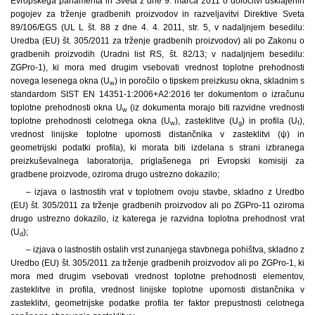
Evropskega parlamenta in Sveta z dne 9. marca 2011 o določitvi usklajenih
pogojev za trženje gradbenih proizvodov in razveljavitvi Direktive Sveta
89/106/EGS (UL L št. 88 z dne 4. 4. 2011, str. 5, v nadaljnjem besedilu:
Uredba (EU) št. 305/2011 za trženje gradbenih proizvodov) ali po Zakonu o
gradbenih proizvodih (Uradni list RS, št. 82/13; v nadaljnjem besedilu:
ZGPro-1), ki mora med drugim vsebovati vrednost toplotne prehodnosti
novega lesenega okna (U
) in poročilo o tipskem preizkusu okna, skladnim s
w
standardom SIST EN 14351-1:2006+A2:2016 ter dokumentom o izračunu
toplotne prehodnosti okna U
(iz dokumenta morajo biti razvidne vrednosti
w
toplotne prehodnosti celotnega okna (U
), zasteklitve (U
) in profila (U
),
w
g
f
vrednost linijske toplotne upornosti distančnika v zasteklitvi (ψ) in
geometrijski podatki profila), ki morata biti izdelana s strani izbranega
preizkuševalnega laboratorija, priglašenega pri Evropski komisiji za
gradbene proizvode, oziroma drugo ustrezno dokazilo;
– izjava o
lastnostih vrat v toplotnem ovoju stavbe, skladno z Uredbo
(EU) št. 305/2011 za trženje gradbenih proizvodov ali po ZGPro-11 oziroma
drugo ustrezno dokazilo, iz katerega je razvidna toplotna prehodnost vrat
(U
);
d
– izjava o
lastnostih ostalih vrst zunanjega stavbnega pohištva, skladno z
Uredbo (EU) št. 305/2011 za trženje gradbenih proizvodov ali po ZGPro-1, ki
mora med drugim vsebovati vrednost toplotne prehodnosti elementov,
zasteklitve in profila, vrednost linijske toplotne upornosti distančnika v
zasteklitvi, geometrijske podatke profila ter faktor prepustnosti celotnega