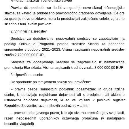
A – gradnja skoraj ničenergijske stavbe
Pravica do spodbude se dodeli za gradnjo nove skoraj ničenergijske
stavbe, za katero je pridobljeno pravnomočno gradbeno dovoljenje. Če gre
za gradnjo nove prizidave, mora ta predstavljati zaključeno celoto, zgrajeno
skladno s tem javnim pozivom.
2. Vir in višina sredstev
Sredstva za dodeljevanje nepovratnih sredstev se zagotavljajo na
podlagi Odloka o Programu porabe sredstev Sklada za podnebne
spremembe v obdobju 2021–2023. Višina razpisanih nepovratnih sredstev
znaša 2.720.000,00 EUR.
Sredstva za dodeljevanje kreditov se zagotavljajo iz namenskega
premoženja Eko sklada. Višina razpisanih kreditov znaša 3.000.000,00 EUR.
3. Upravičene osebe
Do spodbude po tem javnem pozivu so upravičene:
– pravne osebe, samostojni podjetniki posamezniki in druge fizične
osebe, ki opravljajo registrirane dejavnosti ali s predpisom ali aktom o
ustanovitvi določene dejavnosti, ki so vsi vpisani v poslovni register
Republike Slovenije, razen njihovih podružnic v tujini;
– pravne osebe javnega prava, ki imajo stvarno premoženje v svoji lasti,
razen neposrednih uporabnikov državnega proračuna (v nadaljnjem
besedilu: vlagatelj).