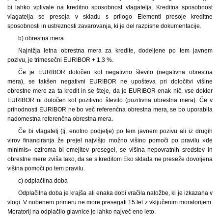
bi lahko vplivale na kreditno sposobnost vlagatelja. Kreditna sposobnost
vlagatelja se presoja v skladu s prilogo Elementi presoje kreditne
sposobnosti in ustreznosti zavarovanja, ki je del razpisne dokumentacije.
b) obrestna mera
Najnižja letna obrestna mera za kredite, dodeljene po tem javnem
pozivu, je trimesečni EURIBOR + 1,3 %.
Če je EURIBOR določen kot negativno število (negativna obrestna
mera), se takšen negativni EURIBOR ne upošteva pri določitvi višine
obrestne mere za ta kredit in se šteje, da je EURIBOR enak nič, vse dokler
EURIBOR ni določen kot pozitivno število (pozitivna obrestna mera). Če v
prihodnosti EURIBOR ne bo več referenčna obrestna mera, se bo uporabila
nadomestna referenčna obrestna mera.
Če bi vlagatelj (tj. enotno podjetje) po tem javnem pozivu ali iz drugih
virov financiranja že prejel najvišjo možno višino pomoči po pravilu »de
minimis« oziroma bi omejitev presegel, se višina nepovratnih sredstev in
obrestne mere zviša tako, da se s kreditom Eko sklada ne preseže dovoljena
višina pomoči po tem pravilu.
c) odplačilna doba
Odplačilna doba je krajša ali enaka dobi vračila naložbe, ki je izkazana v
vlogi. V nobenem primeru ne more presegati 15 let z vključenim moratorijem.
Moratorij na odplačilo glavnice je lahko največ eno leto.