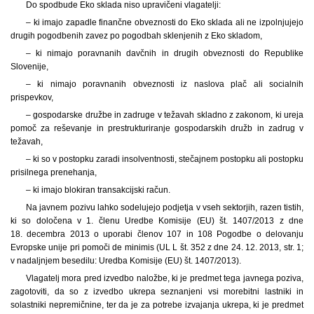
Do spodbude Eko sklada niso upravičeni vlagatelji:
– ki imajo zapadle finančne obveznosti do Eko sklada ali ne izpolnjujejo
drugih pogodbenih zavez po pogodbah sklenjenih z Eko skladom,
– ki nimajo poravnanih davčnih in drugih obveznosti do Republike
Slovenije,
– ki nimajo poravnanih obveznosti iz naslova plač ali socialnih
prispevkov,
– gospodarske družbe in zadruge v težavah skladno z zakonom, ki ureja
pomoč za reševanje in prestrukturiranje gospodarskih družb in zadrug v
težavah,
– ki so v postopku zaradi insolventnosti, stečajnem postopku ali postopku
prisilnega prenehanja,
– ki imajo blokiran transakcijski račun.
Na javnem pozivu lahko sodelujejo podjetja v vseh sektorjih, razen tistih,
ki so določena v 1. členu Uredbe Komisije (EU) št. 1407/2013 z dne
18. decembra 2013 o uporabi členov 107 in 108 Pogodbe o delovanju
Evropske unije pri pomoči de minimis (UL L št. 352 z dne 24. 12. 2013, str. 1;
v nadaljnjem besedilu: Uredba Komisije (EU) št. 1407/2013).
Vlagatelj mora pred izvedbo naložbe, ki je predmet tega javnega poziva,
zagotoviti, da so z izvedbo ukrepa seznanjeni vsi morebitni lastniki in
solastniki nepremičnine, ter da je za potrebe izvajanja ukrepa, ki je predmet