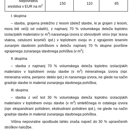
Nepovratna
150
110
85
2
sredstva v EUR na m
I. skupina:
– stavba, grajena pretežno z lesom (delež stavbe, ki je grajen z lesom,
mora biti večji od ostalih), z najmanj 70 % volumskega deleža toplotno
3
izolacijskih materialov (v m
) naravnega izvora iz obnovljivih virov (npr. lesna
vlakna, celulozni kosmiči ipd.) v toplotnem ovoju in z vgrajenim lesenim
zunanjim stavbnim pohištvom v deležu najmanj 70 % skupne površine
2
vgrajenega zunanjega stavbnega pohištva (v m
);
II. skupina:
– stavba z najmanj 70 % volumskega deleža toplotno izolacijskih
3
materialov v toplotnem ovoju stavbe (v m
) mineralnega izvora (npr.
mineralna volna, penjeno steklo ipd.) in naravnega izvora, ne glede na način
gradnje stavbe in material zunanjega stavbnega pohištva;
III. skupina:
– stavba z več kot 30 % volumskega deleža toplotno izolacijskih
3
materialov v toplotnem ovoju stavbe (v m
) sintetičnega in ostalega izvora
(npr. ekspandirani polistiren, ekstrudirani polistiren ipd.), ne glede na način
gradnje stavbe in material zunanjega stavbnega pohištva.
Višina nepovratne spodbude lahko znaša največ do 30 % upravičenih
stroškov naložbe.