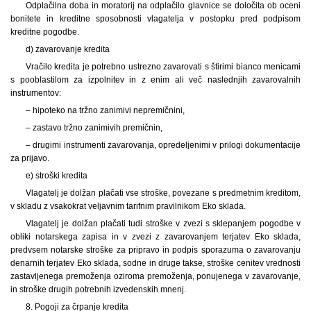
Odplačilna doba in moratorij na odplačilo glavnice se določita ob oceni
bonitete in kreditne sposobnosti vlagatelja v postopku pred podpisom
kreditne pogodbe.
d) zavarovanje kredita
Vračilo kredita je potrebno ustrezno zavarovati s štirimi bianco menicami
s pooblastilom za izpolnitev in z enim ali več naslednjih zavarovalnih
instrumentov:
– hipoteko na tržno zanimivi nepremičnini,
– zastavo tržno zanimivih premičnin,
– drugimi instrumenti zavarovanja, opredeljenimi v prilogi dokumentacije
za prijavo.
e) stroški kredita
Vlagatelj je dolžan plačati vse stroške, povezane s predmetnim kreditom,
v skladu z vsakokrat veljavnim tarifnim pravilnikom Eko sklada.
Vlagatelj je dolžan plačati tudi stroške v zvezi s sklepanjem pogodbe v
obliki notarskega zapisa in v zvezi z zavarovanjem terjatev Eko sklada,
predvsem notarske stroške za pripravo in podpis sporazuma o zavarovanju
denarnih terjatev Eko sklada, sodne in druge takse, stroške cenitev vrednosti
zastavljenega premoženja oziroma premoženja, ponujenega v zavarovanje,
in stroške drugih potrebnih izvedenskih mnenj.
8. Pogoji za črpanje kredita