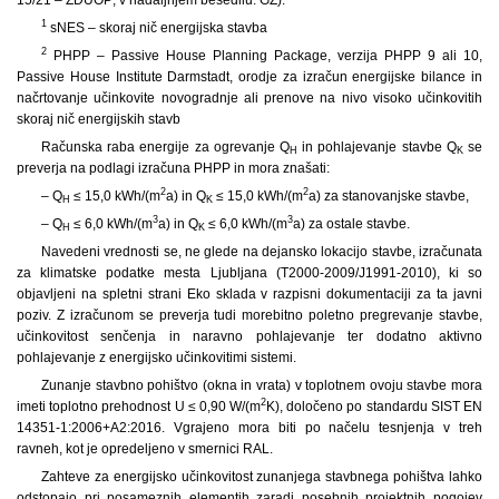
1
sNES – skoraj nič energijska stavba
2
PHPP – Passive House Planning Package, verzija PHPP 9 ali 10,
Passive House Institute Darmstadt, orodje za izračun energijske bilance in
načrtovanje učinkovite novogradnje ali prenove na nivo visoko učinkovitih
skoraj nič energijskih stavb
Računska raba energije za ogrevanje Q
in pohlajevanje stavbe Q
se
H
K
preverja na podlagi izračuna PHPP in mora znašati:
2
2
– Q
≤ 15,0 kWh/(m
a) in Q
≤ 15,0 kWh/(m
a) za stanovanjske stavbe,
H
K
3
3
– Q
≤ 6,0 kWh/(m
a) in Q
≤ 6,0 kWh/(m
a) za ostale stavbe.
H
K
Navedeni vrednosti se, ne glede na dejansko lokacijo stavbe, izračunata
za klimatske podatke mesta Ljubljana (T2000-2009/J1991-2010), ki so
objavljeni na spletni strani Eko sklada v razpisni dokumentaciji za ta javni
poziv. Z izračunom se preverja tudi morebitno poletno pregrevanje stavbe,
učinkovitost senčenja in naravno pohlajevanje ter dodatno aktivno
pohlajevanje z energijsko učinkovitimi sistemi.
Zunanje stavbno pohištvo (okna in vrata) v toplotnem ovoju stavbe mora
2
imeti toplotno prehodnost U ≤ 0,90 W/(m
K), določeno po standardu SIST EN
14351-1:2006+A2:2016. Vgrajeno mora biti po načelu tesnjenja v treh
ravneh, kot je opredeljeno v smernici RAL.
Zahteve za energijsko učinkovitost zunanjega stavbnega pohištva lahko
odstopajo pri posameznih elementih zaradi posebnih projektnih pogojev