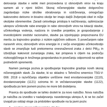
delovanje stavbe v veliki meri proizvedena iz obnovljivih virov na kraju
samem ali v njeni bližini. Skoraj ničenergijske stavbe dolgoročno
zagotavljajo nizke stroške obratovanja in vzdrževanja, omogočajo
kakovostno delovno in bivalno okolje ter imajo daljši življenjski cikel in nižje
okoljske obremenitve. Zaradi celovitega pristopa k načrtovanju, optimizacije
ukrepov učinkovite rabe energije in rabe obnovljivih virov na lokaciji stavbe,
učinkovitega vodenja, nadzora in izvedbe projektov, je gospodarjenje z
investicijskimi sredstvi racionalno, stavbe pa izpolnjujejo prepoznavna EU
merila za trajnostno gradnjo z nizkim ogljičnim odtisom. S povečanjem rabe
naravnih virov, obnovljivih virov energije in z večjo energijsko učinkovitostjo
stavb se zmanjšuje tudi prekomerna onesnaženost zraka z delci PM
in
10
izboljšuje kakovost zunanjega zraka, kar prispeva k ciljem na področju
nizkoogljičnega in krožnega gospodarstva in povečanju odpornosti na vplive
podnebnih sprememb.
Namen javnega poziva je spodbujanje trajnostne gradnje novih skoraj
ničenergijskih stavb. Za stavbe, ki so skladno s Tehnično smernico TSG-V-
006: 2018 o razvrščanju objektov uvrščene med enostanovanjske (1110),
dvostanovanjske (1121) oziroma tri- in večstanovanjske stavbe (1122),
spodbuda po tem javnem pozivu ne more biti dodeljena.
Pravica do spodbude se lahko dodeli le za novo naložbo. Nova naložba
je naložba za izvedbo v nadaljevanju navedenega ukrepa A, ki se bo začel
izvajati po oddaji vloge za pridobitev spodbude na ta javni poziv.