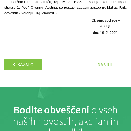
Dolžniku Denisu Grbiću, roj. 15. 3. 1986, nazadnje stan. Freilinger
strasse 1, 4064 Oftering, Avstrija, se postavi začasni zastopnik Matjaž Pajk,
odvetnik v Velenju, Trg Mladosti 2.
Okrajno sodišče v
Velenju
dne 19. 2. 2021
KAZALO
NA VRH
Bodite obveščeni
o vseh
naših novostih, akcijah in