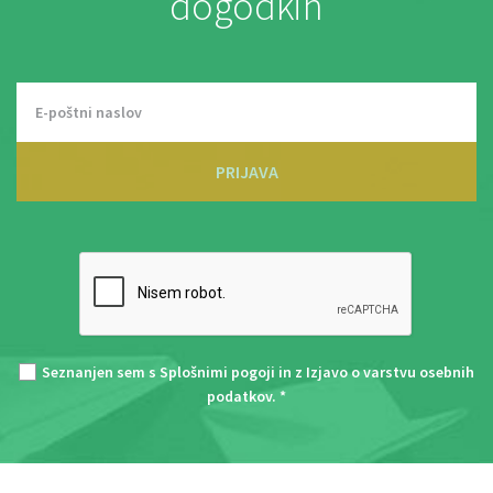
dogodkih
PRIJAVA
Seznanjen sem s
Splošnimi pogoji
in z
Izjavo o varstvu osebnih
podatkov
. *