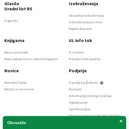
Glasilo
Izobraževanja
Uradni list RS
Aktualna izobraževanja
O glasilu
Izobraževanja po meri
Najem dvorane
Knjigarna
UL info tok
Novo v ponudbi
O storitvi
Kako nakupovati v spletni knjigarni
Preizkusi brezplačno
Novice
Podjetje
|
Aktualni članki
O podjetju
About
Naroči se na novice
Kontakt
Informacije javnega značaja
Oglaševanje
Splošni pogoji
Izjava o varstvu osebnih podatkov
×
E-dražbe
Obvestilo