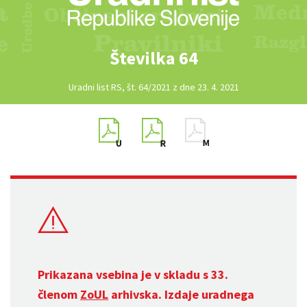
Številka 64
Uradni list RS, št. 64/2021 z dne 23. 4. 2021
Prikazana vsebina je v skladu s 33.
členom
ZoUL
arhivska. Izdaje uradnega