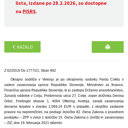
lista, izdane po 28.2.2026, so dostopne
na
PISRS
.
KAZALO
Z 62/2019 Os-1777/21, Stran 992
Okrajno sodišče v Velenju je po okrajnemu sodniku Ferdu Cviklu v
zadevi zavarovanja upnice Republike Slovenije, Ministrstvo za finance,
Finančna uprava Republike Slovenije, ki jo zastopa Državno pravobranilstvo,
Zunanji oddelek v Celju, Prešernova ulica 27, Celje, zoper dolžnika Denisa
Grbić, Freilinger strasse 1, 4064 Oftering, Avstrija, zaradi zavarovanja
denarne terjatve v znesku 2.069,24 EUR s pripadki, z vknjižbo zastavne
pravice na nepremičnini, na podlagi določbe 82. člena Zakona o pravdnem
postopku – ZPP v zvezi z določbo 15. člena Zakona o izvršbi in zavarovanju
– ZIZ, dne 19. februarja 2021 sklenilo: