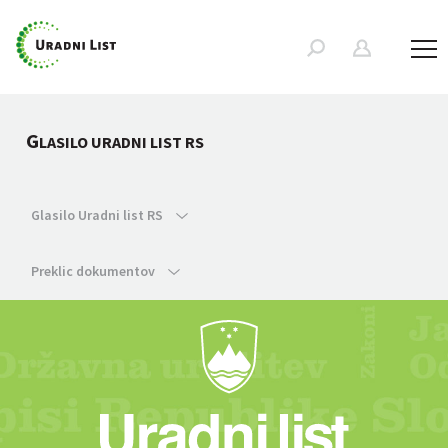
G
LASILO URADNI LIST RS
Glasilo Uradni list RS
Preklic dokumentov