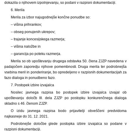
dokazila o njihovem izpolnjevanju, so podani v razpisni dokumentaciji.
6. Merila
Merila za izbor najugodnejše končne ponudbe so:
– višina prihrankov;
– obseg ponujenih ukrepov;
– trajanje koncesijskega razmerja;
– višina naložbe in
– garancija po poteku razmerja.
Merila so ob upoštevanju drugega odstavka 50. člena ZJZP navedena v
padajočem zaporedju njihove pomembnosti. Druga merila ter podrobnejša
vsebina meril in ponderiranje, bo opredeljeno v razpisnih dokumentacijah za
fazo dialoga in ponudbeno fazo.
7. Postopek izbire izvajalca
Nosilec javnega razpisa bo postopek izbire izvajalca izvajal ob
upoštevanju določb III. dela ZJZP po postopku konkurenčnega dialoga
skladno s 46. členom ZJZP.
O izidu javnega razpisa bodo prijavitelji obveščeni predvidoma
najkasneje do 31. 12. 2021.
Podrobnejše določbe glede postopka izbire izvajalca so podane v
razpisni dokumentaciji.