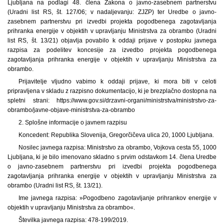
Ljubljana na podlagi 48. člena Zakona o javno-zasebnem partnerstvu
(Uradni list RS, št. 127/06; v nadaljevanju: ZJZP) ter Uredbe o javno-
zasebnem partnerstvu pri izvedbi projekta pogodbenega zagotavljanja
prihranka energije v objektih v upravljanju Ministrstva za obrambo (Uradni
list RS, št. 13/21) objavlja povabilo k oddaji prijave v postopku javnega
razpisa za podelitev koncesije za izvedbo projekta pogodbenega
zagotavljanja prihranka energije v objektih v upravljanju Ministrstva za
obrambo.
Prijavitelje vljudno vabimo k oddaji prijave, ki mora biti v celoti
pripravljena v skladu z razpisno dokumentacijo, ki je brezplačno dostopna na
spletni strani: https://www.gov.si/drzavni-organi/ministrstva/ministrstvo-za-
obrambo/javne-objave-ministrstva-za-obrambo
2. Splošne informacije o javnem razpisu
Koncedent: Republika Slovenija, Gregorčičeva ulica 20, 1000 Ljubljana.
Nosilec javnega razpisa: Ministrstvo za obrambo, Vojkova cesta 55, 1000
Ljubljana, ki je bilo imenovano skladno s prvim odstavkom 14. člena Uredbe
o javno-zasebnem partnerstvu pri izvedbi projekta pogodbenega
zagotavljanja prihranka energije v objektih v upravljanju Ministrstva za
obrambo (Uradni list RS, št. 13/21).
Ime javnega razpisa: »Pogodbeno zagotavljanje prihrankov energije v
objektih v upravljanju Ministrstva za obrambo«.
Številka javnega razpisa: 478-199/2019.