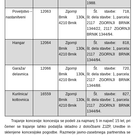
1988.
Poveljstvo –
12063
Zgornji
Št. stavbe: 718,
nastanitveni
Brnik 130k,
št. dela stavbe: 1, parcela:
4210 Brnik
2117 ZGORNJI BRNIK
1344/22, 2117 ZGORNJI
BRNIK 1344/94.
Hangar
12064
Zgornji
Št. stavbe: 818,
Brnik 130k,
št. dela stavbe: 1, parcela:
4210 Brnik
2117 ZGORNJI BRNIK
1344/94.
Garaža/
12066
Zgornji
Št. stavbe: 720,
delavnica
Brnik 130k,
št. dela stavbe: 1, parcela:
4210 Brnik
2117 ZGORNJI BRNIK
1344/88.
Kurilnica/
16559
Zgornji
Št. stavbe: 827,
kotlovnica
Brnik 130k,
št. dela stavbe: 1, parcela:
4210 Brnik
2117 ZGORNJI BRNIK
1344/94.
Trajanje koncesije: koncesija se podeli za najmanj 5 in največ 15 let, pri
čemer se trajanje lahko podaljša skladno z določbami ZJZP, Uredbe in
sklenjene koncesijske pogodbe. Razmerje javno-zasebnega partnerstva se