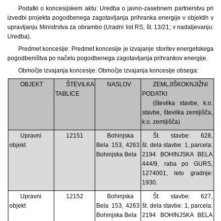
Podatki o koncesijskem aktu: Uredba o javno-zasebnem partnerstvu pri
izvedbi projekta pogodbenega zagotavljanja prihranka energije v objektih v
upravljanju Ministrstva za obrambo (Uradni list RS, št. 13/21; v nadaljevanju:
Uredba).
Predmet koncesije: Predmet koncesije je izvajanje storitev energetskega
pogodbeništva po načelu pogodbenega zagotavljanja prihrankov energije.
Območje izvajanja koncesije: Območje izvajanja koncesije obsega:
OBJEKT
ŠTEVILKA
NASLOV
ZEMLJIŠKOKNJIŽNI
TABLICE
PODATKI
(številka stavbe, k.o.
stavbe, številka zemljišča,
k.o. zemljišča)
Upravni
12151
Bohinjska
Št. stavbe: 628,
objekt
Bela 153, 4263
št. dela stavbe: 1, parcela:
Bohinjska Bela
2194 BOHINJSKA BELA
444/9, raba po GURS,
1274001, leto gradnje:
1930.
Upravni
12152
Bohinjska
Št. stavbe: 627,
objekt
Bela 153, 4263
št. dela stavbe: 1, parcela:
Bohinjska Bela
2194 BOHINJSKA BELA