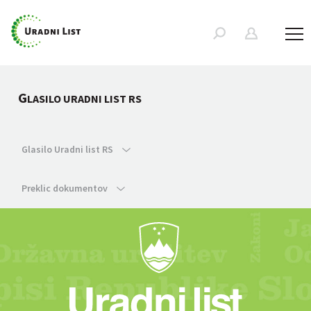
G
LASILO URADNI LIST RS
Glasilo Uradni list RS
Preklic dokumentov