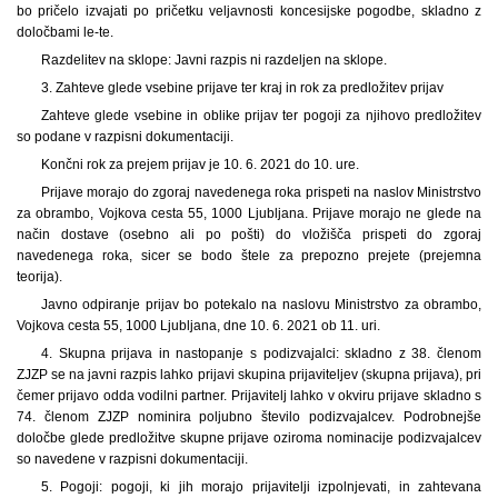
bo pričelo izvajati po pričetku veljavnosti koncesijske pogodbe, skladno z
določbami le-te.
Razdelitev na sklope: Javni razpis ni razdeljen na sklope.
3. Zahteve glede vsebine prijave ter kraj in rok za predložitev prijav
Zahteve glede vsebine in oblike prijav ter pogoji za njihovo predložitev
so podane v razpisni dokumentaciji.
Končni rok za prejem prijav je 10. 6. 2021 do 10. ure.
Prijave morajo do zgoraj navedenega roka prispeti na naslov Ministrstvo
za obrambo, Vojkova cesta 55, 1000 Ljubljana. Prijave morajo ne glede na
način dostave (osebno ali po pošti) do vložišča prispeti do zgoraj
navedenega roka, sicer se bodo štele za prepozno prejete (prejemna
teorija).
Javno odpiranje prijav bo potekalo na naslovu Ministrstvo za obrambo,
Vojkova cesta 55, 1000 Ljubljana, dne 10. 6. 2021 ob 11. uri.
4. Skupna prijava in nastopanje s podizvajalci: skladno z 38. členom
ZJZP se na javni razpis lahko prijavi skupina prijaviteljev (skupna prijava), pri
čemer prijavo odda vodilni partner. Prijavitelj lahko v okviru prijave skladno s
74. členom ZJZP nominira poljubno število podizvajalcev. Podrobnejše
določbe glede predložitve skupne prijave oziroma nominacije podizvajalcev
so navedene v razpisni dokumentaciji.
5. Pogoji: pogoji, ki jih morajo prijavitelji izpolnjevati, in zahtevana