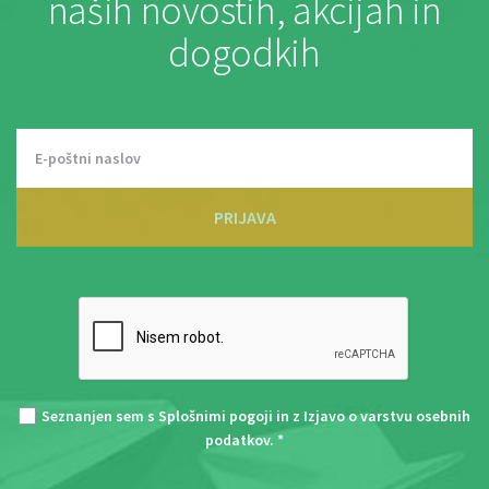
naših novostih, akcijah in
dogodkih
PRIJAVA
Seznanjen sem s
Splošnimi pogoji
in z
Izjavo o varstvu osebnih
podatkov
. *