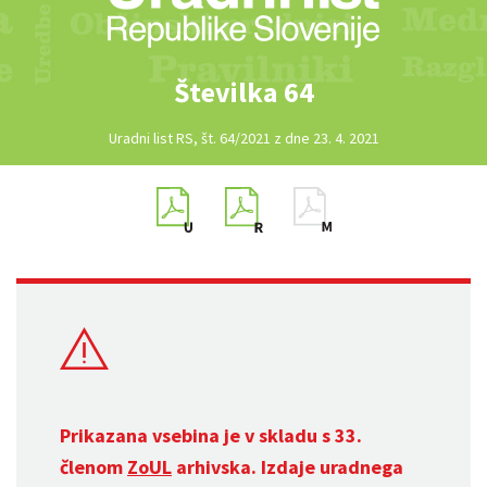
Številka 64
Uradni list RS, št. 64/2021 z dne 23. 4. 2021
Prikazana vsebina je v skladu s 33.
členom
ZoUL
arhivska. Izdaje uradnega