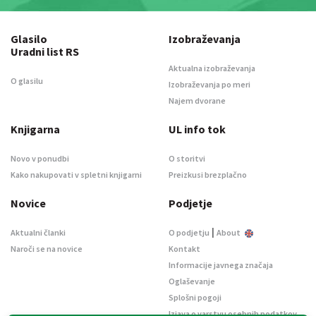
Glasilo
Izobraževanja
Uradni list RS
Aktualna izobraževanja
O glasilu
Izobraževanja po meri
Najem dvorane
Knjigarna
UL info tok
Novo v ponudbi
O storitvi
Kako nakupovati v spletni knjigarni
Preizkusi brezplačno
Novice
Podjetje
|
Aktualni članki
O podjetju
About
Naroči se na novice
Kontakt
Informacije javnega značaja
Oglaševanje
Splošni pogoji
Izjava o varstvu osebnih podatkov