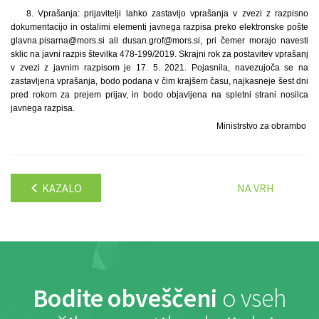
8. Vprašanja: prijavitelji lahko zastavijo vprašanja v zvezi z razpisno
dokumentacijo in ostalimi elementi javnega razpisa preko elektronske pošte
glavna.pisarna@mors.si ali dusan.grof@mors.si, pri čemer morajo navesti
sklic na javni razpis številka 478-199/2019. Skrajni rok za postavitev vprašanj
v zvezi z javnim razpisom je 17. 5. 2021. Pojasnila, navezujoča se na
zastavljena vprašanja, bodo podana v čim krajšem času, najkasneje šest dni
pred rokom za prejem prijav, in bodo objavljena na spletni strani nosilca
javnega razpisa.
Ministrstvo za obrambo
KAZALO
NA VRH
Bodite obveščeni
o vseh