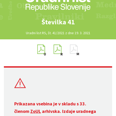
Številka 41
Uradni list RS, št. 41/2021 z dne 19. 3. 2021
Prikazana vsebina je v skladu s 33.
členom
ZoUL
arhivska. Izdaje uradnega