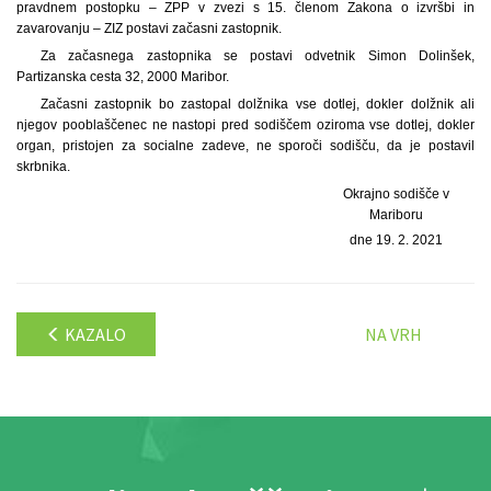
pravdnem postopku – ZPP v zvezi s 15. členom Zakona o izvršbi in
zavarovanju – ZIZ postavi začasni zastopnik.
Za začasnega zastopnika se postavi odvetnik Simon Dolinšek,
Partizanska cesta 32, 2000 Maribor.
Začasni zastopnik bo zastopal dolžnika vse dotlej, dokler dolžnik ali
njegov pooblaščenec ne nastopi pred sodiščem oziroma vse dotlej, dokler
organ, pristojen za socialne zadeve, ne sporoči sodišču, da je postavil
skrbnika.
Okrajno sodišče v
Mariboru
dne 19. 2. 2021
KAZALO
NA VRH