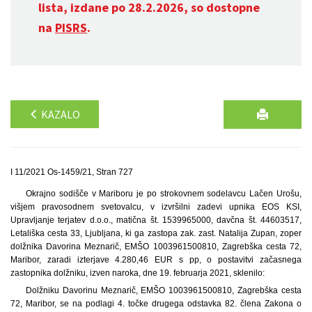
lista, izdane po 28.2.2026, so dostopne
na
PISRS
.
KAZALO
I 11/2021 Os-1459/21, Stran 727
Okrajno sodišče v Mariboru je po strokovnem sodelavcu Lačen Urošu,
višjem pravosodnem svetovalcu, v izvršilni zadevi upnika EOS KSI,
Upravljanje terjatev d.o.o., matična št. 1539965000, davčna št. 44603517,
Letališka cesta 33, Ljubljana, ki ga zastopa zak. zast. Natalija Zupan, zoper
dolžnika Davorina Meznarič, EMŠO 1003961500810, Zagrebška cesta 72,
Maribor, zaradi izterjave 4.280,46 EUR s pp, o postavitvi začasnega
zastopnika dolžniku, izven naroka, dne 19. februarja 2021, sklenilo:
Dolžniku Davorinu Meznarič, EMŠO 1003961500810, Zagrebška cesta
72, Maribor, se na podlagi 4. točke drugega odstavka 82. člena Zakona o