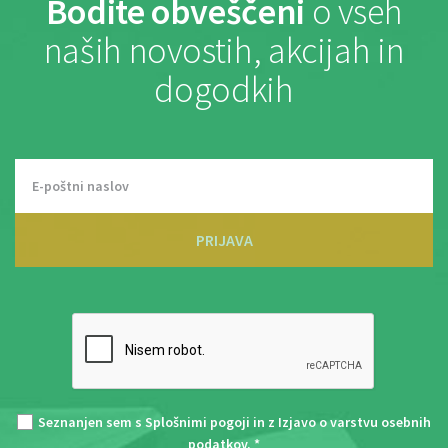
Bodite obveščeni
o vseh
naših novostih, akcijah in
dogodkih
PRIJAVA
Seznanjen sem s
Splošnimi pogoji
in z
Izjavo o varstvu osebnih
podatkov
. *