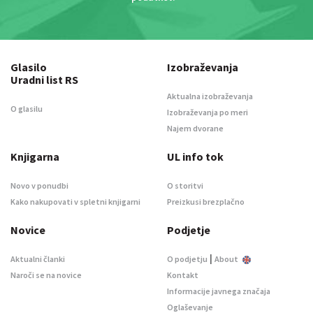
Glasilo
Izobraževanja
Uradni list RS
Aktualna izobraževanja
O glasilu
Izobraževanja po meri
Najem dvorane
Knjigarna
UL info tok
Novo v ponudbi
O storitvi
Kako nakupovati v spletni knjigarni
Preizkusi brezplačno
Novice
Podjetje
|
Aktualni članki
O podjetju
About
Naroči se na novice
Kontakt
Informacije javnega značaja
Oglaševanje