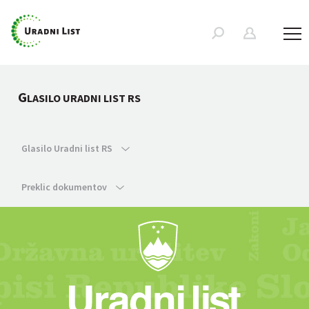
G
LASILO URADNI LIST RS
Glasilo Uradni list RS
Preklic dokumentov