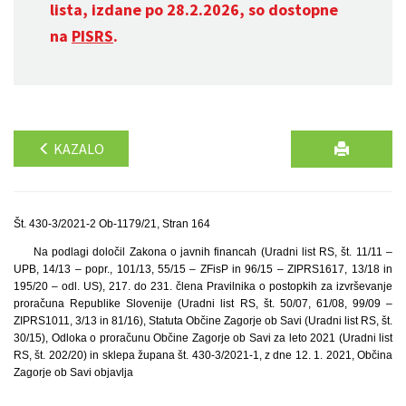
lista, izdane po 28.2.2026, so dostopne
na
PISRS
.
KAZALO
Št. 430-3/2021-2 Ob-1179/21, Stran 164
Na podlagi določil Zakona o javnih financah (Uradni list RS, št. 11/11 –
UPB, 14/13 – popr., 101/13, 55/15 – ZFisP in 96/15 – ZIPRS1617, 13/18 in
195/20 – odl. US), 217. do 231. člena Pravilnika o postopkih za izvrševanje
proračuna Republike Slovenije (Uradni list RS, št. 50/07, 61/08, 99/09 –
ZIPRS1011, 3/13 in 81/16), Statuta Občine Zagorje ob Savi (Uradni list RS, št.
30/15), Odloka o proračunu Občine Zagorje ob Savi za leto 2021 (Uradni list
RS, št. 202/20) in sklepa župana št. 430-3/2021-1, z dne 12. 1. 2021, Občina
Zagorje ob Savi objavlja