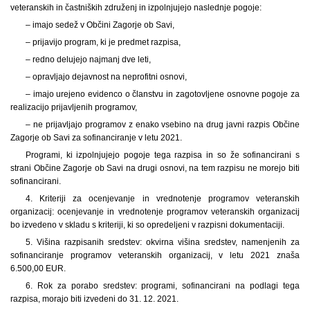
veteranskih in častniških združenj in izpolnjujejo naslednje pogoje:
– imajo sedež v Občini Zagorje ob Savi,
– prijavijo program, ki je predmet razpisa,
– redno delujejo najmanj dve leti,
– opravljajo dejavnost na neprofitni osnovi,
– imajo urejeno evidenco o članstvu in zagotovljene osnovne pogoje za
realizacijo prijavljenih programov,
– ne prijavljajo programov z enako vsebino na drug javni razpis Občine
Zagorje ob Savi za sofinanciranje v letu 2021.
Programi, ki izpolnjujejo pogoje tega razpisa in so že sofinancirani s
strani Občine Zagorje ob Savi na drugi osnovi, na tem razpisu ne morejo biti
sofinancirani.
4. Kriteriji za ocenjevanje in vrednotenje programov veteranskih
organizacij: ocenjevanje in vrednotenje programov veteranskih organizacij
bo izvedeno v skladu s kriteriji, ki so opredeljeni v razpisni dokumentaciji.
5. Višina razpisanih sredstev: okvirna višina sredstev, namenjenih za
sofinanciranje programov veteranskih organizacij, v letu 2021 znaša
6.500,00 EUR.
6. Rok za porabo sredstev: programi, sofinancirani na podlagi tega
razpisa, morajo biti izvedeni do 31. 12. 2021.