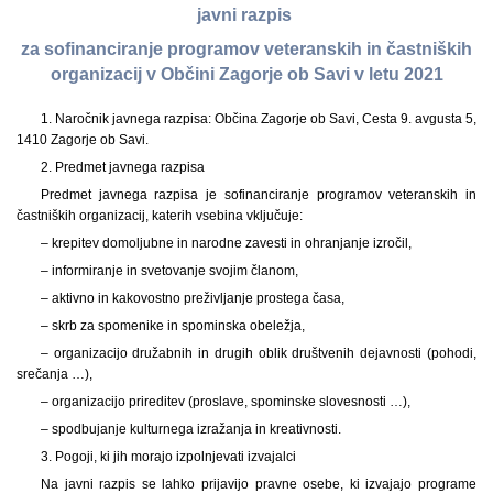
javni razpis
za sofinanciranje programov veteranskih in častniških
organizacij v Občini Zagorje ob Savi v letu 2021
1. Naročnik javnega razpisa: Občina Zagorje ob Savi, Cesta 9. avgusta 5,
1410 Zagorje ob Savi.
2. Predmet javnega razpisa
Predmet javnega razpisa je sofinanciranje programov veteranskih in
častniških organizacij, katerih vsebina vključuje:
– krepitev domoljubne in narodne zavesti in ohranjanje izročil,
– informiranje in svetovanje svojim članom,
– aktivno in kakovostno preživljanje prostega časa,
– skrb za spomenike in spominska obeležja,
– organizacijo družabnih in drugih oblik društvenih dejavnosti (pohodi,
srečanja …),
– organizacijo prireditev (proslave, spominske slovesnosti …),
– spodbujanje kulturnega izražanja in kreativnosti.
3. Pogoji, ki jih morajo izpolnjevati izvajalci
Na javni razpis se lahko prijavijo pravne osebe, ki izvajajo programe