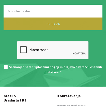
PRIJAVA
Seznanjen sem s
Splošnimi pogoji
in z
Izjavo o varstvu osebnih
podatkov
. *
Glasilo
Izobraževanja
Uradni list RS
Aktualna izobraževanja