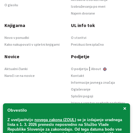
O glasilu
Izobraževanja po meri
Najem dvorane
Knjigarna
UL info tok
Novo v ponudbi
O storitvi
Kako nakupovati v spletni knjigarni
Preizkusi brezplačno
Novice
Podjetje
|
Aktualni članki
O podjetju
About
Naroči se na novice
Kontakt
Informacije javnega značaja
Oglaševanje
Splošni pogoji
Izjava o varstvu osebnih podatkov
×
E-dražbe
Obvestilo
Z uveljavitvijo
novega zakona (ZOUL)
se je
izdajanje uradnega
lista s 1. 3. 2026 preneslo
neposredno
na Službo Vlade
Republike Slovenije za zakonodajo
. Od tega datuma bodo vse