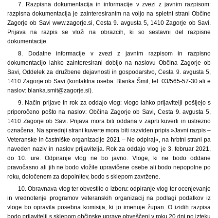
7. Razpisna dokumentacija in informacije v zvezi z javnim razpisom:
razpisna dokumentacija je zainteresiranim na voljo na spletni strani Občine
Zagorje ob Savi www.zagorje.si, Cesta 9. avgusta 5, 1410 Zagorje ob Savi.
Prijava na razpis se vloži na obrazcih, ki so sestavni del razpisne
dokumentacije.
8. Dodatne informacije v zvezi z javnim razpisom in razpisno
dokumentacijo lahko zainteresirani dobijo na naslovu Občina Zagorje ob
Savi, Oddelek za družbene dejavnosti in gospodarstvo, Cesta 9. avgusta 5,
1410 Zagorje ob Savi (kontaktna oseba: Blanka Šmit, tel. 03/565-57-30 ali e
naslov: blanka.smit@zagorje.si).
9. Način prijave in rok za oddajo vlog: vlogo lahko prijavitelji pošljejo s
priporočeno pošto na naslov: Občina Zagorje ob Savi, Cesta 9. avgusta 5,
1410 Zagorje ob Savi. Prijava mora biti oddana v zaprti kuverti in ustrezno
označena. Na sprednji strani kuverte mora biti razviden pripis »Javni razpis –
Veteranske in častniške organizacije 2021 – Ne odpiraj«, na hrbtni strani pa
naveden naziv in naslov prijavitelja. Rok za oddajo vlog je 3. februar 2021,
do 10. ure. Odpiranje vlog ne bo javno. Vloge, ki ne bodo oddane
pravočasno ali jih ne bodo vložile upravičene osebe ali bodo nepopolne po
roku, določenem za dopolnitev, bodo s sklepom zavržene.
10. Obravnava vlog ter obvestilo o izboru: odpiranje vlog ter ocenjevanje
in vrednotenje programov veteranskih organizacij na podlagi podatkov iz
vloge bo opravila posebna komisija, ki jo imenuje župan. O izidih razpisa
bodo prijavitelji s sklepom občinske uprave obveščeni v roku 20 dni po izteku