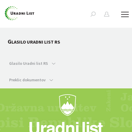
G
LASILO URADNI LIST RS
Glasilo Uradni list RS
Preklic dokumentov