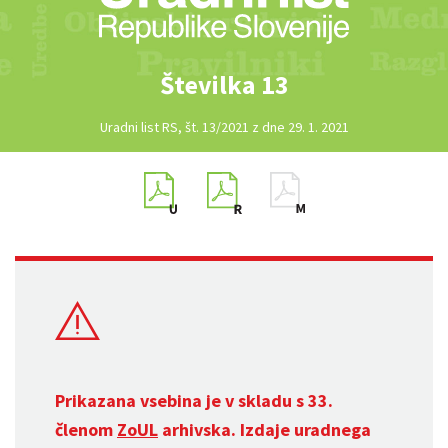
Številka 13
Uradni list RS, št. 13/2021 z dne 29. 1. 2021
Prikazana vsebina je v skladu s 33.
členom
ZoUL
arhivska. Izdaje uradnega