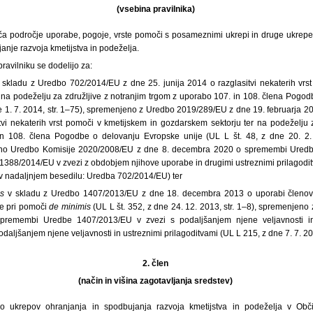
(vsebina pravilnika)
oča področje uporabe, pogoje, vrste pomoči s posameznimi ukrepi in druge ukrepe 
anje razvoja kmetijstva in podeželja.
ravilniku se dodelijo za:
skladu z Uredbo 702/2014/EU z dne 25. junija 2014 o razglasitvi nekaterih vrs
 na podeželju za združljive z notranjim trgom z uporabo 107. in 108. člena Pogo
dne 1. 7. 2014, str. 1–75), spremenjeno z Uredbo 2019/289/EU z dne 19. februarja
vi nekaterih vrst pomoči v kmetijskem in gozdarskem sektorju ter na podeželju z
n 108. člena Pogodbe o delovanju Evropske unije (UL L št. 48, z dne 20. 2. 2
no Uredbo Komisije 2020/2008/EU z dne 8. decembra 2020 o spremembi Ured
388/2014/EU v zvezi z obdobjem njihove uporabe in drugimi ustreznimi prilagoditv
 (v nadaljnjem besedilu: Uredba 702/2014/EU) ter
s
v skladu z Uredbo 1407/2013/EU z dne 18. decembra 2013 o uporabi členo
je pri pomoči
de minimis
(UL L št. 352, z dne 24. 12. 2013, str. 1–8), spremenjen
spremembi Uredbe 1407/2013/EU v zvezi s podaljšanjem njene veljavnosti
daljšanjem njene veljavnosti in ustreznimi prilagoditvami (UL L 215, z dne 7. 7. 202
2. člen
(način in višina zagotavljanja sredstev)
o ukrepov ohranjanja in spodbujanja razvoja kmetijstva in podeželja v Obči