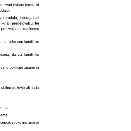
roizvod ostane kmetijski
rodajo;
za prodajo, dobavljati ali
ku ali predelovalcu, ter
i proizvajalec končnemu
jo za primarno kmetijsko
vičena, da za kmetijsko
rezno poklicno znanje in
 obilno deževje ali huda
vnosa;
prema;
licence, strokovno znanje