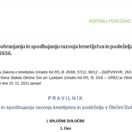
KOPIRAJ POVEZAVO
 ohranjanju in spodbujanju razvoja kmetijstva in podeželja 
12656.
a Zakona o kmetijstvu (Uradni list RS, št. 45/08, 57/12, 90/12 – ZdZPVHVVR, 26/14
 člena Statuta Občine Dol pri Ljubljani (Uradni list RS, št. 3/18 – UPB2) je Obči
ji dne 15. 12. 2021 sprejel
P R A V I L N I K
 in spodbujanju razvoja kmetijstva in podeželja v Občini Dol 
I. SPLOŠNE DOLOČBE
1. člen