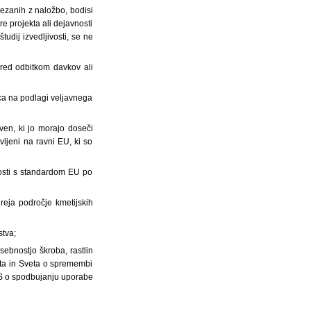
vezanih z naložbo, bodisi
e projekta ali dejavnosti
tudij izvedljivosti, se ne
pred odbitkom davkov ali
a na podlagi veljavnega
en, ki jo morajo doseči
avljeni na ravni EU, ki so
osti s standardom EU po
reja področje kmetijskih
stva;
sebnostjo škroba, rastlin
nta in Sveta o spremembi
ES o spodbujanju uporabe