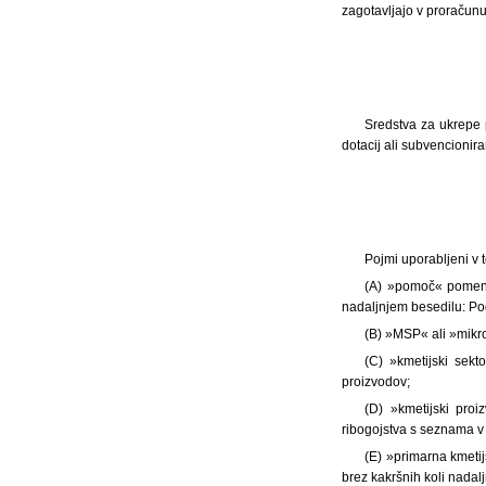
zagotavljajo v proračunu
Sredstva za ukrepe 
dotacij ali subvencioniran
Pojmi uporabljeni v 
(A) »pomoč« pomeni 
nadaljnjem besedilu: Po
(B) »MSP« ali »mikro
(C) »kmetijski sekt
proizvodov;
(D) »kmetijski pro
ribogojstva s seznama v 
(E) »primarna kmetij
brez kakršnih koli nadalj