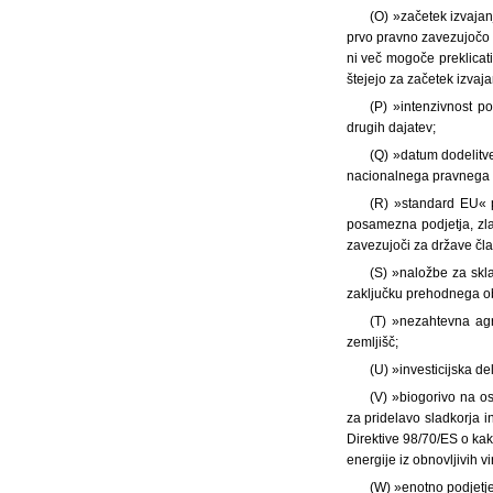
(O) »začetek izvajan
prvo pravno zavezujočo z
ni več mogoče preklicati;
štejejo za začetek izvaja
(P) »intenzivnost p
drugih dajatev;
(Q) »datum dodelitv
nacionalnega pravnega 
(R) »standard EU« 
posamezna podjetja, zlast
zavezujoči za države čla
(S) »naložbe za sk
zaključku prehodnega o
(T) »nezahtevna agr
zemljišč;
(U) »investicijska de
(V) »biogorivo na os
za pridelavo sladkorja 
Direktive 98/70/ES o ka
energije iz obnovljivih vi
(W) »enotno podjetj