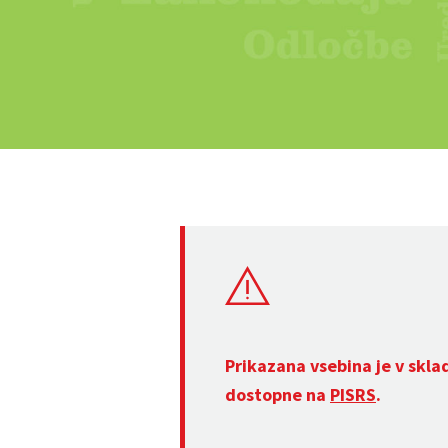
Prikazana vsebina je v skla
dostopne na
PISRS
.