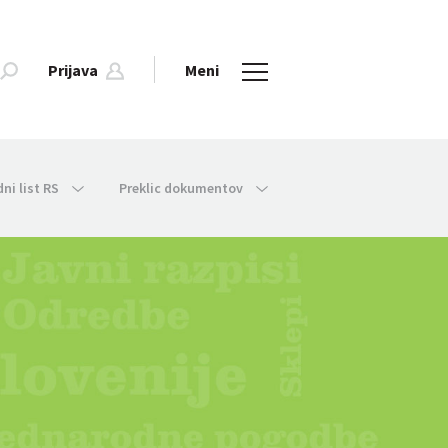
Prijava
Meni
dni list RS
Preklic dokumentov