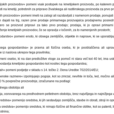
ijskih proizvodov« pomeni vsak postopek na kmetijskem proizvodu, po katerem p
i na kmetiji, potrebnih za pripravo živalskega ali rastlinskega proizvoda za prvo p
kih proizvodov« pomeni imeti na zalogi ali razstavljati z namenom prodaje, ponujati 
in dajati na trg, razen prve prodaje primarnega proizvajalca prodajnemu posredni
tero se proizvod pripravi za tako prvo prodajo; prodaja, ki jo opravi primarn
rženje kmetijskih proizvodov, če se opravlja v ločenih, za to namenjenih prostorih;
odarstvo« pomeni enoto, ki obsega zemljišče, objekte in naprave, ki se uporablja
jskega gospodarstva« je pravna ali fizična oseba, ki je pooblaščena ali upra
 iz naslova ukrepov tega pravilnika;
meni osebo, ki na dan predložitve vloge za pomoč ni stara več kot 40 let, ima ust
ostavlja kmetijsko gospodarstvo kot nosilec tega gospodarstva;
vah« pomeni podjetje v skladu s 14. točko 2. člena Uredbe 702/2014/EU;
nske razmere« izpolnjujejo pogoje, kot so zmrzal, nevihte in toča, led, močno ali
 30 % povprečne proizvodnje, izračunane na podlagi:
tnega obdobja ali
ečja, osnovanega na predhodnem petletnem obdobju, brez najvišjega in najnižjega 
stva« pomenijo sredstva, ki jih sestavljajo zemljišča, stavbe in obrati, stroji in o
redstva« pomenijo sredstva, ki nimajo fizične ali finančne oblike, kot so patenti, 
astnina;