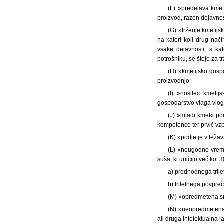
(F) »predelava kmet
proizvod, razen dejavnost
(G) »trženje kmetijs
na kateri koli drug nač
vsake dejavnosti, s ka
potrošniku, se šteje za t
(H) »kmetijsko gosp
proizvodnjo;
(I) »nosilec kmeti
gospodarstvo vlaga vloge
(J) »mladi kmet« po
kompetence ter prvič vzp
(K) »podjetje v teža
(L) »neugodne vreme
suša, ki uničijo več kot
a) predhodnega trile
b) triletnega povpr
(M) »opredmetena sred
(N) »neopredmetena s
ali druga intelektualna l