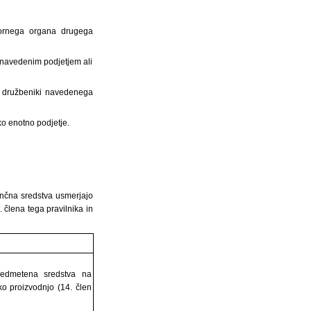
dzornega organa drugega
z navedenim podjetjem ali
ali družbeniki navedenega
ako enotno podjetje.
nančna sredstva usmerjajo
člena tega pravilnika in
edmetena sredstva na
ko proizvodnjo (14. člen