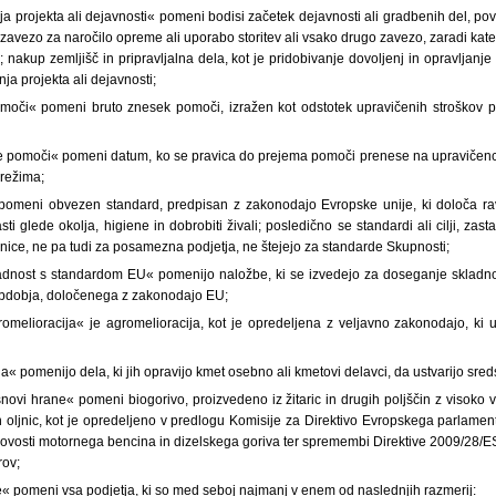
ja projekta ali dejavnosti« pomeni bodisi začetek dejavnosti ali gradbenih del, po
avezo za naročilo opreme ali uporabo storitev ali vsako drugo zavezo, zaradi kater
 nakup zemljišč in pripravljalna dela, kot je pridobivanje dovoljenj in opravljanje š
nja projekta ali dejavnosti;
omoči« pomeni bruto znesek pomoči, izražen kot odstotek upravičenih stroškov 
e pomoči« pomeni datum, ko se pravica do prejema pomoči prenese na upravičenc
režima;
pomeni obvezen standard, predpisan z zakonodajo Evropske unije, ki določa rav
i glede okolja, higiene in dobrobiti živali; posledično se standardi ali cilji, zast
nice, ne pa tudi za posamezna podjetja, ne štejejo za standarde Skupnosti;
ladnost s standardom EU« pomenijo naložbe, ki se izvedejo za doseganje skladn
bdobja, določenega z zakonodajo EU;
omelioracija« je agromelioracija, kot je opredeljena z veljavno zakonodajo, ki u
la« pomenijo dela, ki jih opravijo kmet osebno ali kmetovi delavci, da ustvarijo sred
novi hrane« pomeni biogorivo, proizvedeno iz žitaric in drugih poljščin z visoko v
in oljnic, kot je opredeljeno v predlogu Komisije za Direktivo Evropskega parlame
kovosti motornega bencina in dizelskega goriva ter spremembi Direktive 2009/28/
rov;
e« pomeni vsa podjetja, ki so med seboj najmanj v enem od naslednjih razmerij: