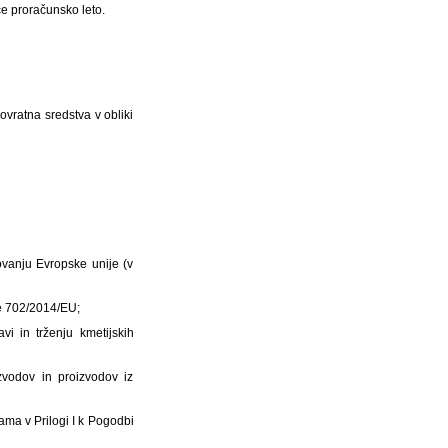
če proračunsko leto.
vratna sredstva v obliki
vanju Evropske unije (v
be 702/2014/EU;
vi in trženju kmetijskih
zvodov in proizvodov iz
ama v Prilogi I k Pogodbi