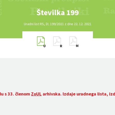
Številka 199
Uradni list RS, št. 199/2021 z dne 22. 12. 2021
du s 33. členom
ZoUL
arhivska. Izdaje uradnega lista, iz