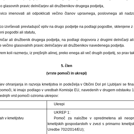
no glasovnih pravic delničarjev ali družbenikov drugega podjetja,
avico imenovati ali odpoklicati večino članov upravnega, poslovnega ali na
ico izvrševati prevladujoč vpliv na drugo podjetje na podlagi pogodbe, sklenjene 
ni pogodbi ali statutu,
elničar ali družbenik drugega podjetja, na podlagi dogovora z drugimi delničarji 
 večino glasovalnih pravic delničarjev ali družbenikov navedenega podjetja.
erem koli razmerju, iz prejšnjih alinej, preko enega ali več drugih podjetij, so prav t
5. člen
(vrste pomoči in ukrepi)
jev ohranjanja in razvoja kmetijstva in podeželja v Občini Dol pri Ljubljani se fi
 pomoči, ki imajo podlago v uredbah Komisije EU, navedenih v drugem odstavku 1. 
dnjih vrst pomoči oziroma ukrepov:
Ukrepi
I
UKREP 1:
ah v kmetijstvu
Pomoč za naložbe v opredmetena ali neopr
kmetijskih gospodarstvih v zvezi s primarno kmetijs
Uredbe 702/2014/EU);