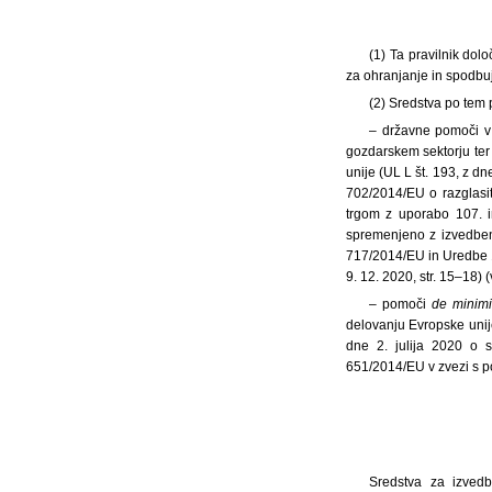
(1)
Ta pravilnik dol
za ohranjanje in spodbuj
(2) Sredstva po tem p
– državne pomoči v 
gozdarskem sektorju ter
unije (UL L št. 193, z 
702/2014/EU o razglasit
trgom z uporabo 107. i
spremenjeno z izvedbe
717/2014/EU in Uredbe 1
9. 12. 2020, str. 15–18)
– pomoči
de minimi
delovanju Evropske uni
dne 2. julija 2020 o 
651/2014/EU v zvezi s po
Sredstva za izvedb