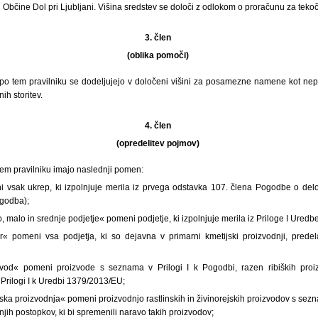
 Občine Dol pri Ljubljani. Višina sredstev se določi z odlokom o proračunu za teko
3. člen
(oblika pomoči)
po tem pravilniku se dodeljujejo v določeni višini za posamezne namene kot nepo
ih storitev.
4. člen
(opredelitev pojmov)
tem pravilniku imajo naslednji pomen:
vsak ukrep, ki izpolnjuje merila iz prvega odstavka 107. člena Pogodbe o delo
godba);
, malo in srednje podjetje« pomeni podjetje, ki izpolnjuje merila iz Priloge I Ured
or« pomeni vsa podjetja, ki so dejavna v primarni kmetijski proizvodnji, predela
izvod« pomeni proizvode s seznama v Prilogi I k Pogodbi, razen ribiških proi
Prilogi I k Uredbi 1379/2013/EU;
ska proizvodnja« pomeni proizvodnjo rastlinskih in živinorejskih proizvodov s sezn
njih postopkov, ki bi spremenili naravo takih proizvodov;