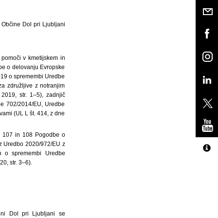
Občine Dol pri Ljubljani
t pomoči v kmetijskem in
dbe o delovanju Evropske
 2019 o spremembi Uredbe
a združljive z notranjim
019, str. 1–5), zadnjič
be 702/2014/EU, Uredbe
ami (UL L št. 414, z dne
v 107 in 108 Pogodbe o
o z Uredbo 2020/972/EU z
 in o spremembi Uredbe
0, str. 3–6)
.
ni Dol pri Ljubljani se