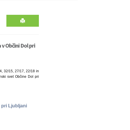
v Občini Dol pri
, 32/15, 27/17, 22/18 in
nski svet Občine Dol pri
pri Ljubljani