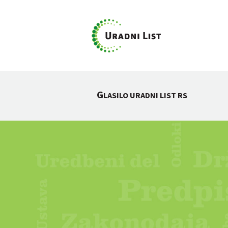
G
LASILO URADNI LIST RS