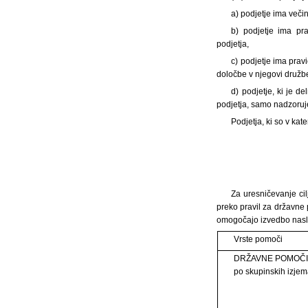
a) podjetje ima veči
b) podjetje ima pr
podjetja,
c) podjetje ima prav
določbe v njegovi družbe
d) podjetje, ki je d
podjetja, samo nadzoruje
Podjetja, ki so v kat
Za uresničevanje cil
preko pravil za državne
omogočajo izvedbo nasle
Vrste pomoči
DRŽAVNE POMOČ
po skupinskih izjem