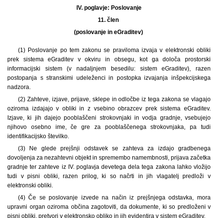
IV. poglavje:
Poslovanje
11. člen
(poslovanje in eGraditev)
(1) Poslovanje po tem zakonu se praviloma izvaja v elektronski obliki
prek sistema eGraditev v okviru in obsegu, kot ga določa prostorski
informacijski sistem (v nadaljnjem besedilu: sistem eGraditev), razen
postopanja s stranskimi udeleženci in postopka izvajanja inšpekcijskega
nadzora.
(2) Zahteve, izjave, prijave, sklepe in odločbe iz tega zakona se vlagajo
oziroma izdajajo v obliki in z vsebino obrazcev prek sistema eGraditev.
Izjave, ki jih dajejo pooblaščeni strokovnjaki in vodja gradnje, vsebujejo
njihovo osebno ime, če gre za pooblaščenega strokovnjaka, pa tudi
identifikacijsko številko.
(3) Ne glede prejšnji odstavek se zahteva za izdajo gradbenega
dovoljenja za nezahtevni objekt in spremembo namembnosti, prijava začetka
gradnje ter zahteve iz IV. poglavja devetega dela tega zakona lahko vložijo
tudi v pisni obliki, razen prilog, ki so načrti in jih vlagatelj predloži v
elektronski obliki.
(4) Če se poslovanje izvede na način iz prejšnjega odstavka, mora
upravni organ oziroma občina zagotoviti, da dokumente, ki so predloženi v
pisni obliki, pretvori v elektronsko obliko in jih evidentira v sistem eGraditev.