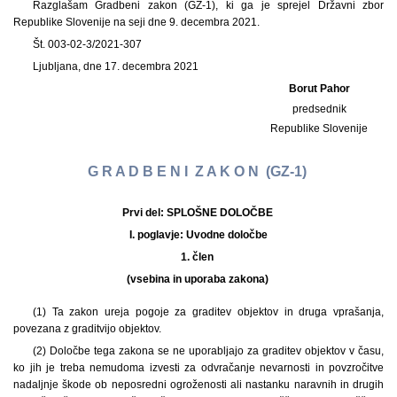
Razglašam Gradbeni zakon (GZ-1), ki ga je sprejel Državni zbor
Republike Slovenije na seji dne 9. decembra 2021.
Št. 003-02-3/2021-307
Ljubljana, dne 17. decembra 2021
Borut Pahor
predsednik
Republike Slovenije
G R A D B E N I Z A K O N (GZ-1)
Prvi del: SPLOŠNE DOLOČBE
I. poglavje:
Uvodne določbe
1. člen
(vsebina in uporaba zakona)
(1) Ta zakon ureja pogoje za graditev objektov in druga vprašanja,
povezana z graditvijo objektov.
(2) Določbe tega zakona se ne uporabljajo za graditev objektov v času,
ko jih je treba nemudoma izvesti za odvračanje nevarnosti in povzročitve
nadaljnje škode ob neposredni ogroženosti ali nastanku naravnih in drugih