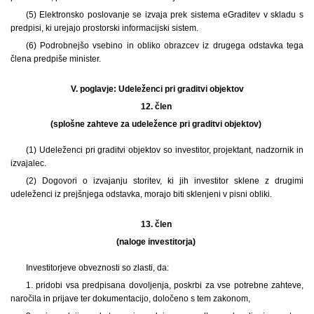
(5) Elektronsko poslovanje se izvaja prek sistema eGraditev v skladu s
predpisi, ki urejajo prostorski informacijski sistem.
(6) Podrobnejšo vsebino in obliko obrazcev iz drugega odstavka tega
člena predpiše minister.
V. poglavje:
Udeleženci pri graditvi objektov
12. člen
(splošne zahteve za udeležence pri graditvi objektov)
(1) Udeleženci pri graditvi objektov so investitor, projektant, nadzornik in
izvajalec.
(2) Dogovori o izvajanju storitev, ki jih investitor sklene z drugimi
udeleženci iz prejšnjega odstavka, morajo biti sklenjeni v pisni obliki.
13. člen
(naloge investitorja)
Investitorjeve obveznosti so zlasti, da:
1. pridobi vsa predpisana dovoljenja, poskrbi za vse potrebne zahteve,
naročila in prijave ter dokumentacijo, določeno s tem zakonom,