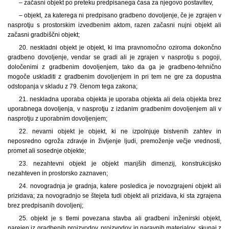
– začasni objekt po preteku predpisanega časa za njegovo postavitev,
– objekt, za katerega ni predpisano gradbeno dovoljenje, če je zgrajen v
nasprotju s prostorskim izvedbenim aktom, razen začasni nujni objekt ali
začasni gradbiščni objekt;
20. neskladni objekt je objekt, ki ima pravnomočno oziroma dokončno
gradbeno dovoljenje, vendar se gradi ali je zgrajen v nasprotju s pogoji,
določenimi z gradbenim dovoljenjem, tako da ga je gradbeno-tehnično
mogoče uskladiti z gradbenim dovoljenjem in pri tem ne gre za dopustna
odstopanja v skladu z 79. členom tega zakona;
21. neskladna uporaba objekta je uporaba objekta ali dela objekta brez
uporabnega dovoljenja, v nasprotju z izdanim gradbenim dovoljenjem ali v
nasprotju z uporabnim dovoljenjem;
22. nevarni objekt je objekt, ki ne izpolnjuje bistvenih zahtev in
neposredno ogroža zdravje in življenje ljudi, premoženje večje vrednosti,
promet ali sosednje objekte;
23. nezahtevni objekt je objekt manjših dimenzij, konstrukcijsko
nezahteven in prostorsko zaznaven;
24. novogradnja je gradnja, katere posledica je novozgrajeni objekt ali
prizidava; za novogradnjo se štejeta tudi objekt ali prizidava, ki sta zgrajena
brez predpisanih dovoljenj;
25. objekt je s tlemi povezana stavba ali gradbeni inženirski objekt,
narejen iz gradbenih proizvodov, proizvodov in naravnih materialov, skupaj z