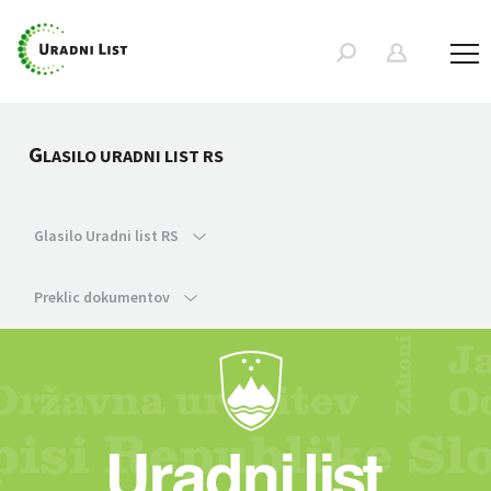
G
LASILO URADNI LIST RS
Glasilo Uradni list RS
Preklic dokumentov