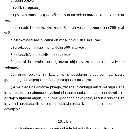
7. vodni objekti:
a) velike pregrade,
b) jezovi s konstrukcijsko višino 15 m ali več in dolžino krone 200 m ali
več,
c) pregrade konstrukcijske višine 25 m ali več in dolžine krone 200 m ali
več,
č) visokovodni nasipi celinskih voda, dolgi 2.000 m ali več,
d) visokovodni nasipi morja, dolgi 500 m ali več;
8. odlagališča radioaktivnih odpadkov;
9. jedrski in sevalni objekti, razen objektov za potrebe zdravstva in
veterine;
10. drugi objekti, za katere je s posebnim predpisom za izdajo
gradbenega dovoljenja določena pristojnost ministrstva.
(5) Ne glede na določbe prvega, tretjega in četrtega odstavka tega člena
je za izdajo uporabnega dovoljenja in spremembe gradbenega dovoljenja
pristojen upravni organ, ki je izdal gradbeno dovoljenje, razen v primeru, ko
je zaradi predlaganih sprememb objekta treba izdati integralno gradbeno
dovoljenje.
10. člen
(pristojnost organov za opravljanje inšpekcijskega nadzora)