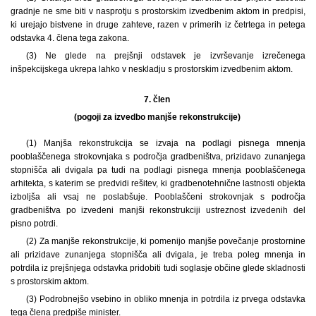
gradnje ne sme biti v nasprotju s prostorskim izvedbenim aktom in predpisi,
ki urejajo bistvene in druge zahteve, razen v primerih iz četrtega in petega
odstavka 4. člena tega zakona.
(3) Ne glede na prejšnji odstavek je izvrševanje izrečenega
inšpekcijskega ukrepa lahko v neskladju s prostorskim izvedbenim aktom.
7. člen
(pogoji za izvedbo manjše rekonstrukcije)
(1) Manjša rekonstrukcija se izvaja na podlagi pisnega mnenja
pooblaščenega strokovnjaka s področja gradbeništva, prizidavo zunanjega
stopnišča ali dvigala pa tudi na podlagi pisnega mnenja pooblaščenega
arhitekta, s katerim se predvidi rešitev, ki gradbenotehnične lastnosti objekta
izboljša ali vsaj ne poslabšuje. Pooblaščeni strokovnjak s področja
gradbeništva po izvedeni manjši rekonstrukciji ustreznost izvedenih del
pisno potrdi.
(2) Za manjše rekonstrukcije, ki pomenijo manjše povečanje prostornine
ali prizidave zunanjega stopnišča ali dvigala, je treba poleg mnenja in
potrdila iz prejšnjega odstavka pridobiti tudi soglasje občine glede skladnosti
s prostorskim aktom.
(3) Podrobnejšo vsebino in obliko mnenja in potrdila iz prvega odstavka
tega člena predpiše minister.