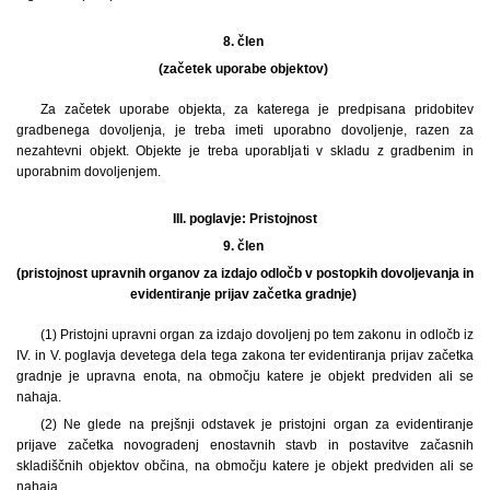
8. člen
(začetek uporabe objektov)
Za začetek uporabe objekta, za katerega je predpisana pridobitev
gradbenega dovoljenja, je treba imeti uporabno dovoljenje, razen za
nezahtevni objekt. Objekte je treba uporabljati v skladu z gradbenim in
uporabnim dovoljenjem.
III. poglavje:
Pristojnost
9. člen
(pristojnost upravnih organov za izdajo odločb v postopkih dovoljevanja in
evidentiranje prijav začetka gradnje)
(1) Pristojni upravni organ za izdajo dovoljenj po tem zakonu in odločb iz
IV. in V. poglavja devetega dela tega zakona ter evidentiranja prijav začetka
gradnje je upravna enota, na območju katere je objekt predviden ali se
nahaja.
(2) Ne glede na prejšnji odstavek je pristojni organ za evidentiranje
prijave začetka novogradenj enostavnih stavb in postavitve začasnih
skladiščnih objektov občina, na območju katere je objekt predviden ali se
nahaja.