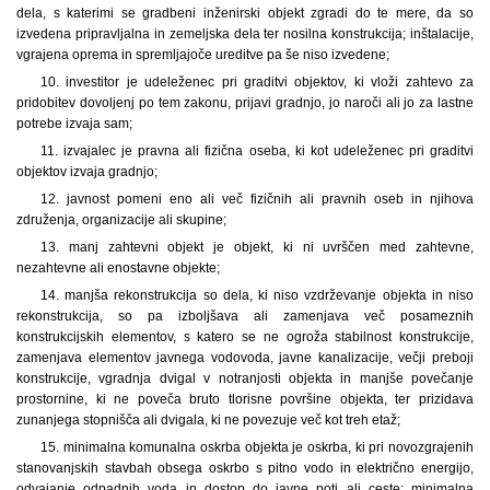
dela, s katerimi se gradbeni inženirski objekt zgradi do te mere, da so
izvedena pripravljalna in zemeljska dela ter nosilna konstrukcija; inštalacije,
vgrajena oprema in spremljajoče ureditve pa še niso izvedene;
10. investitor je udeleženec pri graditvi objektov, ki vloži zahtevo za
pridobitev dovoljenj po tem zakonu, prijavi gradnjo, jo naroči ali jo za lastne
potrebe izvaja sam;
11. izvajalec je pravna ali fizična oseba, ki kot udeleženec pri graditvi
objektov izvaja gradnjo;
12. javnost pomeni eno ali več fizičnih ali pravnih oseb in njihova
združenja, organizacije ali skupine;
13. manj zahtevni objekt je objekt, ki ni uvrščen med zahtevne,
nezahtevne ali enostavne objekte;
14. manjša rekonstrukcija so dela, ki niso vzdrževanje objekta in niso
rekonstrukcija, so pa izboljšava ali zamenjava več posameznih
konstrukcijskih elementov, s katero se ne ogroža stabilnost konstrukcije,
zamenjava elementov javnega vodovoda, javne kanalizacije, večji preboji
konstrukcije, vgradnja dvigal v notranjosti objekta in manjše povečanje
prostornine, ki ne poveča bruto tlorisne površine objekta, ter prizidava
zunanjega stopnišča ali dvigala, ki ne povezuje več kot treh etaž;
15. minimalna komunalna oskrba objekta je oskrba, ki pri novozgrajenih
stanovanjskih stavbah obsega oskrbo s pitno vodo in električno energijo,
odvajanje odpadnih voda in dostop do javne poti ali ceste; minimalna