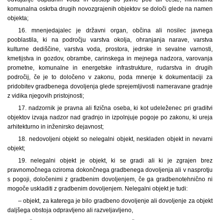
komunalna oskrba drugih novozgrajenih objektov se določi glede na namen
objekta;
16. mnenjedajalec je državni organ, občina ali nosilec javnega
pooblastila, ki na področju varstva okolja, ohranjanja narave, varstva
kulturne dediščine, varstva voda, prostora, jedrske in sevalne varnosti,
kmetijstva in gozdov, obrambe, carinskega in mejnega nadzora, varovanja
prometne, komunalne in energetske infrastrukture, rudarstva in drugih
področij, če je to določeno v zakonu, poda mnenje k dokumentaciji za
pridobitev gradbenega dovoljenja glede sprejemljivosti nameravane gradnje
z vidika njegovih pristojnosti;
17. nadzornik je pravna ali fizična oseba, ki kot udeleženec pri graditvi
objektov izvaja nadzor nad gradnjo in izpolnjuje pogoje po zakonu, ki ureja
arhitekturno in inženirsko dejavnost;
18. nedovoljeni objekt so nelegalni objekt, neskladen objekt in nevarni
objekt;
19. nelegalni objekt je objekt, ki se gradi ali ki je zgrajen brez
pravnomočnega oziroma dokončnega gradbenega dovoljenja ali v nasprotju
s pogoji, določenimi z gradbenim dovoljenjem, če ga gradbenotehnično ni
mogoče uskladiti z gradbenim dovoljenjem. Nelegalni objekt je tudi:
– objekt, za katerega je bilo gradbeno dovoljenje ali dovoljenje za objekt
daljšega obstoja odpravljeno ali razveljavljeno,