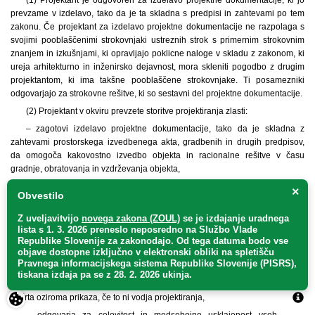
prevzame v izdelavo, tako da je ta skladna s predpisi in zahtevami po tem
zakonu. Če projektant za izdelavo projektne dokumentacije ne razpolaga s
svojimi pooblaščenimi strokovnjaki ustreznih strok s primernim strokovnim
znanjem in izkušnjami, ki opravljajo poklicne naloge v skladu z zakonom, ki
ureja arhitekturno in inženirsko dejavnost, mora skleniti pogodbo z drugim
projektantom, ki ima takšne pooblaščene strokovnjake. Ti posamezniki
odgovarjajo za strokovne rešitve, ki so sestavni del projektne dokumentacije.
(2) Projektant v okviru prevzete storitve projektiranja zlasti:
– zagotovi izdelavo projektne dokumentacije, tako da je skladna z
zahtevami prostorskega izvedbenega akta, gradbenih in drugih predpisov,
da omogoča kakovostno izvedbo objekta in racionalne rešitve v času
gradnje, obratovanja in vzdrževanja objekta,
– za vodenje izdelave projektne dokumentacije izmed sodelujočih
×
Obvestilo
pooblaščenih strokovnjakov, ki za projektanta opravlja poklicne naloge v eni
od predpisanih oblik v skladu z zakonom, ki ureja arhitekturno in inženirsko
Z uveljavitvijo
novega zakona (ZOUL)
se je
izdajanje uradnega
dejavnost, določi vodjo izdelave projektne dokumentacije (v nadaljnjem
lista s 1. 3. 2026 preneslo
neposredno
na Službo Vlade
besedilu: vodja projektiranja),
Republike Slovenije za zakonodajo
. Od tega datuma bodo vse
objave dostopne izključno v elektronski obliki na spletišču
– zagotovi sodelovanje pooblaščenega strokovnjaka, ki glede na svoje
Pravnega informacijskega sistema Republike Slovenije (PISRS),
poklicne naloge v skladu z zakonom, ki ureja arhitekturno in inženirsko
tiskana izdaja pa se z 28. 2. 2026 ukinja.
dejavnost, izdela načrt oziroma prikaz, ki je osnova za izdelavo zbirnega
načrta oziroma prikaza, če to ni vodja projektiranja,
– odgovarja za celovitost in medsebojno usklajenost vseh delov