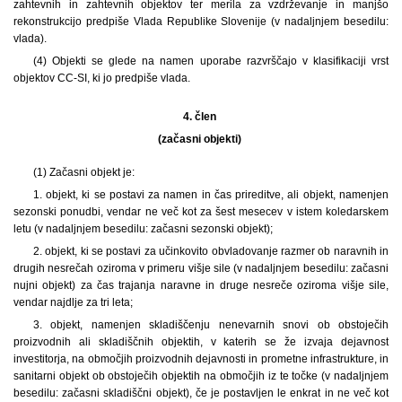
zahtevnih in zahtevnih objektov ter merila za vzdrževanje in manjšo
rekonstrukcijo predpiše Vlada Republike Slovenije (v nadaljnjem besedilu:
vlada).
(4) Objekti se glede na namen uporabe razvrščajo v klasifikaciji vrst
objektov CC-SI, ki jo predpiše vlada.
4. člen
(začasni objekti)
(1) Začasni objekt je:
1. objekt, ki se postavi za namen in čas prireditve, ali objekt, namenjen
sezonski ponudbi, vendar ne več kot za šest mesecev v istem koledarskem
letu (v nadaljnjem besedilu: začasni sezonski objekt);
2. objekt, ki se postavi za učinkovito obvladovanje razmer ob naravnih in
drugih nesrečah oziroma v primeru višje sile (v nadaljnjem besedilu: začasni
nujni objekt) za čas trajanja naravne in druge nesreče oziroma višje sile,
vendar najdlje za tri leta;
3. objekt, namenjen skladiščenju nenevarnih snovi ob obstoječih
proizvodnih ali skladiščnih objektih, v katerih se že izvaja dejavnost
investitorja, na območjih proizvodnih dejavnosti in prometne infrastrukture, in
sanitarni objekt ob obstoječih objektih na območjih iz te točke (v nadaljnjem
besedilu: začasni skladiščni objekt), če je postavljen le enkrat in ne več kot