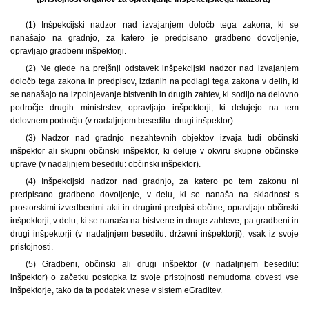
(1) Inšpekcijski nadzor nad izvajanjem določb tega zakona, ki se
nanašajo na gradnjo, za katero je predpisano gradbeno dovoljenje,
opravljajo gradbeni inšpektorji.
(2) Ne glede na prejšnji odstavek inšpekcijski nadzor nad izvajanjem
določb tega zakona in predpisov, izdanih na podlagi tega zakona v delih, ki
se nanašajo na izpolnjevanje bistvenih in drugih zahtev, ki sodijo na delovno
področje drugih ministrstev, opravljajo inšpektorji, ki delujejo na tem
delovnem področju (v nadaljnjem besedilu: drugi inšpektor).
(3) Nadzor nad gradnjo nezahtevnih objektov izvaja tudi občinski
inšpektor ali skupni občinski inšpektor, ki deluje v okviru skupne občinske
uprave (v nadaljnjem besedilu: občinski inšpektor).
(4) Inšpekcijski nadzor nad gradnjo, za katero po tem zakonu ni
predpisano gradbeno dovoljenje, v delu, ki se nanaša na skladnost s
prostorskimi izvedbenimi akti in drugimi predpisi občine, opravljajo občinski
inšpektorji, v delu, ki se nanaša na bistvene in druge zahteve, pa gradbeni in
drugi inšpektorji (v nadaljnjem besedilu: državni inšpektorji), vsak iz svoje
pristojnosti.
(5) Gradbeni, občinski ali drugi inšpektor (v nadaljnjem besedilu:
inšpektor) o začetku postopka iz svoje pristojnosti nemudoma obvesti vse
inšpektorje, tako da ta podatek vnese v sistem eGraditev.