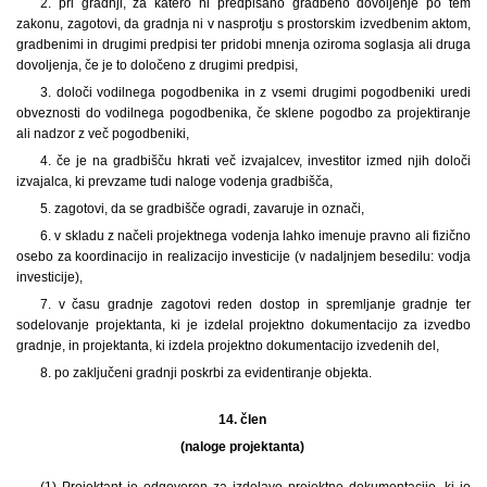
2. pri gradnji, za katero ni predpisano gradbeno dovoljenje po tem
zakonu, zagotovi, da gradnja ni v nasprotju s prostorskim izvedbenim aktom,
gradbenimi in drugimi predpisi ter pridobi mnenja oziroma soglasja ali druga
dovoljenja, če je to določeno z drugimi predpisi,
3. določi vodilnega pogodbenika in z vsemi drugimi pogodbeniki uredi
obveznosti do vodilnega pogodbenika, če sklene pogodbo za projektiranje
ali nadzor z več pogodbeniki,
4. če je na gradbišču hkrati več izvajalcev, investitor izmed njih določi
izvajalca, ki prevzame tudi naloge vodenja gradbišča,
5. zagotovi, da se gradbišče ogradi, zavaruje in označi,
6. v skladu z načeli projektnega vodenja lahko imenuje pravno ali fizično
osebo za koordinacijo in realizacijo investicije (v nadaljnjem besedilu: vodja
investicije),
7. v času gradnje zagotovi reden dostop in spremljanje gradnje ter
sodelovanje projektanta, ki je izdelal projektno dokumentacijo za izvedbo
gradnje, in projektanta, ki izdela projektno dokumentacijo izvedenih del,
8. po zaključeni gradnji poskrbi za evidentiranje objekta.
14. člen
(naloge projektanta)
(1) Projektant je odgovoren za izdelavo projektne dokumentacije, ki jo