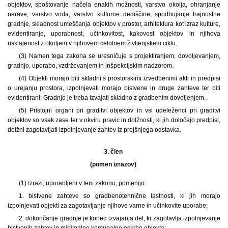
objektov, spoštovanje načela enakih možnosti, varstvo okolja, ohranjanje
narave, varstvo voda, varstvo kulturne dediščine, spodbujanje trajnostne
gradnje, skladnost umeščanja objektov v prostor, arhitektura kot izraz kulture,
evidentiranje, uporabnost, učinkovitost, kakovost objektov in njihova
usklajenost z okoljem v njihovem celotnem življenjskem ciklu.
(3) Namen tega zakona se uresničuje s projektiranjem, dovoljevanjem,
gradnjo, uporabo, vzdrževanjem in inšpekcijskim nadzorom.
(4) Objekti morajo biti skladni s prostorskimi izvedbenimi akti in predpisi
o urejanju prostora, izpolnjevati morajo bistvene in druge zahteve ter biti
evidentirani. Gradnjo je treba izvajati skladno z gradbenim dovoljenjem.
(5) Pristojni organi pri graditvi objektov in vsi udeleženci pri graditvi
objektov so vsak zase ter v okviru pravic in dolžnosti, ki jih določajo predpisi,
dolžni zagotavljati izpolnjevanje zahtev iz prejšnjega odstavka.
3. člen
(pomen izrazov)
(1) Izrazi, uporabljeni v tem zakonu, pomenijo:
1. bistvene zahteve so gradbenotehnične lastnosti, ki jih morajo
izpolnjevati objekti za zagotavljanje njihove varne in učinkovite uporabe;
2. dokončanje gradnje je konec izvajanja del, ki zagotavlja izpolnjevanje
bistvenih zahtev in minimalno komunalno oskrbo objekta;