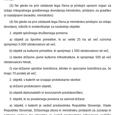
(3) Ne glede na prvi odstavek tega člena je pristojni upravni organ za
izdajo integralnega gradbenega dovoljenja ministrstvo, pristojno za graditev
(v nadaljnjem besedilu: ministrstvo).
(4) Ne glede na prvi odstavek tega člena je ministrstvo pristojno za izdajo
dovoljenj, odločb in evidentiranje za naslednje objekte:
1. objekti splošnega družbenega pomena:
a) objekti za športne prireditve, ki so veliki 25 ha ali več oziroma
sprejmejo 5.000 obiskovalcev ali več,
b) objekti za kulturne prireditve, ki sprejmejo 1.500 obiskovalcev ali več,
c) stavbe državne javne kulturne infrastrukture, ki sprejmejo 500 ali več
obiskovalcev hkrati,
č) vse državne splošne bolnišnice, klinike in specialne bolnišnice pa, če
imajo 70 postelj ali več;
2. objekti, v katerih se izvajajo protokolarne storitve:
a) državni protokolarni objekti,
b) objekti diplomatskih in konzularnih predstavništev;
3. objekti, ki so posebnega pomena za varnost države:
a) objekti, v katerih je sedež predsednika Republike Slovenije, Vlade
Republike Slovenije, Državnega zbora in ministrstev, pristojnih za zunanje in