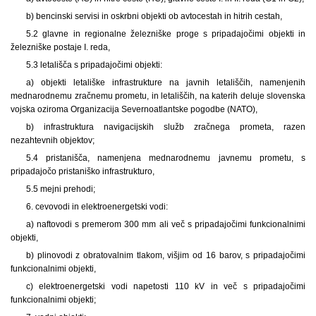
b) bencinski servisi in oskrbni objekti ob avtocestah in hitrih cestah,
5.2 glavne in regionalne železniške proge s pripadajočimi objekti in
železniške postaje I. reda,
5.3 letališča s pripadajočimi objekti:
a) objekti letališke infrastrukture na javnih letališčih, namenjenih
mednarodnemu zračnemu prometu, in letališčih, na katerih deluje slovenska
vojska oziroma Organizacija Severnoatlantske pogodbe (NATO),
b) infrastruktura navigacijskih služb zračnega prometa, razen
nezahtevnih objektov;
5.4 pristanišča, namenjena mednarodnemu javnemu prometu, s
pripadajočo pristaniško infrastrukturo,
5.5 mejni prehodi;
6. cevovodi in elektroenergetski vodi:
a) naftovodi s premerom 300 mm ali več s pripadajočimi funkcionalnimi
objekti,
b) plinovodi z obratovalnim tlakom, višjim od 16 barov, s pripadajočimi
funkcionalnimi objekti,
c) elektroenergetski vodi napetosti 110 kV in več s pripadajočimi
funkcionalnimi objekti;