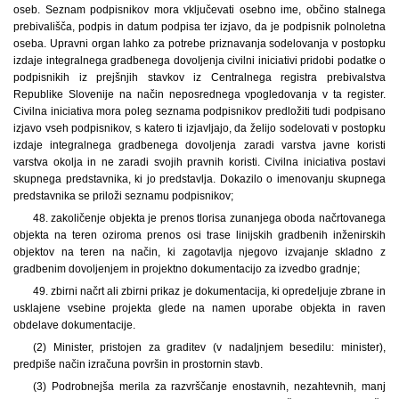
oseb. Seznam podpisnikov mora vključevati osebno ime, občino stalnega
prebivališča, podpis in datum podpisa ter izjavo, da je podpisnik polnoletna
oseba. Upravni organ lahko za potrebe priznavanja sodelovanja v postopku
izdaje integralnega gradbenega dovoljenja civilni iniciativi pridobi podatke o
podpisnikih iz prejšnjih stavkov iz Centralnega registra prebivalstva
Republike Slovenije na način neposrednega vpogledovanja v ta register.
Civilna iniciativa mora poleg seznama podpisnikov predložiti tudi podpisano
izjavo vseh podpisnikov, s katero ti izjavljajo, da želijo sodelovati v postopku
izdaje integralnega gradbenega dovoljenja zaradi varstva javne koristi
varstva okolja in ne zaradi svojih pravnih koristi. Civilna iniciativa postavi
skupnega predstavnika, ki jo predstavlja. Dokazilo o imenovanju skupnega
predstavnika se priloži seznamu podpisnikov;
48. zakoličenje objekta je prenos tlorisa zunanjega oboda načrtovanega
objekta na teren oziroma prenos osi trase linijskih gradbenih inženirskih
objektov na teren na način, ki zagotavlja njegovo izvajanje skladno z
gradbenim dovoljenjem in projektno dokumentacijo za izvedbo gradnje;
49. zbirni načrt ali zbirni prikaz je dokumentacija, ki opredeljuje zbrane in
usklajene vsebine projekta glede na namen uporabe objekta in raven
obdelave dokumentacije.
(2) Minister, pristojen za graditev (v nadaljnjem besedilu: minister),
predpiše način izračuna površin in prostornin stavb.
(3) Podrobnejša merila za razvrščanje enostavnih, nezahtevnih, manj