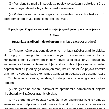
(6) Podrobnejša merila in pogoje za postavitev začasnih objektov iz 1. do
3. točke prvega odstavka tega člena predpiše minister.
(7) Podrobnejša merila in pogoje za postavitev začasnih objektov iz 4.
točke prvega odstavka tega člena predpiše vlada.
II. poglavje:
Pogoji za začetek izvajanja gradnje in uporabe objektov
5. člen
(gradnja z gradbenim dovoljenjem in prijavo začetka gradnje)
(1) Pravnomočno gradbeno dovoljenje in prijava začetka gradnje objekta
sta pogoj za novogradnjo, rekonstrukcijo in spremembo namembnosti
zahtevnega, manj zahtevnega in nezahtevnega objekta ter za odstranitev
zahtevnega ali manj zahtevnega objekta, ki se dotika objekta na tuji sosednji
nepremičnini ali je od njega oddaljen manj kot en meter. Če prijava začetka
gradnje ne vsebuje katerekoli izmed zahtevanih podatkov ali dokumentacije
iz 76. člena tega zakona, se šteje, kot da prijava začetka gradnje ni bila
podana.
(2) Ne glede na prejšnji odstavek za spremembo namembnosti objekta
ni treba prijaviti začetka gradnje objekta.
(3) Ne glede na prvi odstavek tega člena se rekonstrukcija, ki je nujna za
zmanjšanje ali odpravo posledic naravnih in drugih nesreč in s katero se
vzpostavi prejšnje stanje objekta, pri čemer se lega, gabariti, namembnost in