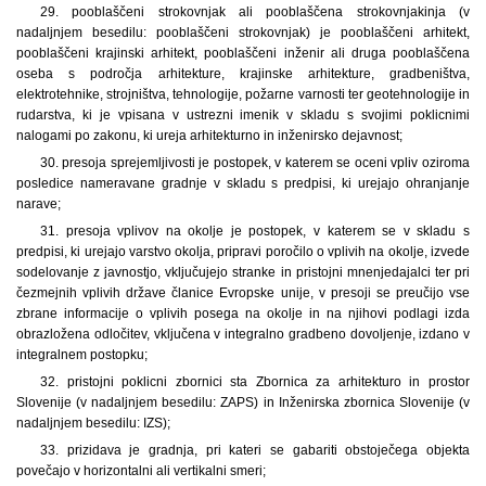
29. pooblaščeni strokovnjak ali pooblaščena strokovnjakinja (v
nadaljnjem besedilu: pooblaščeni strokovnjak) je pooblaščeni arhitekt,
pooblaščeni krajinski arhitekt, pooblaščeni inženir ali druga pooblaščena
oseba s področja arhitekture, krajinske arhitekture, gradbeništva,
elektrotehnike, strojništva, tehnologije, požarne varnosti ter geotehnologije in
rudarstva, ki je vpisana v ustrezni imenik v skladu s svojimi poklicnimi
nalogami po zakonu, ki ureja arhitekturno in inženirsko dejavnost;
30. presoja sprejemljivosti je postopek, v katerem se oceni vpliv oziroma
posledice nameravane gradnje v skladu s predpisi, ki urejajo ohranjanje
narave;
31. presoja vplivov na okolje je postopek, v katerem se v skladu s
predpisi, ki urejajo varstvo okolja, pripravi poročilo o vplivih na okolje, izvede
sodelovanje z javnostjo, vključujejo stranke in pristojni mnenjedajalci ter pri
čezmejnih vplivih države članice Evropske unije, v presoji se preučijo vse
zbrane informacije o vplivih posega na okolje in na njihovi podlagi izda
obrazložena odločitev, vključena v integralno gradbeno dovoljenje, izdano v
integralnem postopku;
32. pristojni poklicni zbornici sta Zbornica za arhitekturo in prostor
Slovenije (v nadaljnjem besedilu: ZAPS) in Inženirska zbornica Slovenije (v
nadaljnjem besedilu: IZS);
33. prizidava je gradnja, pri kateri se gabariti obstoječega objekta
povečajo v horizontalni ali vertikalni smeri;