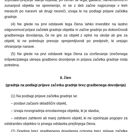
zunanjost objekta ne spremenijo, in se z deli začne najpozneje v treh
mesecih po naravni ali drugi nesreči, izvaja le na podlagi prijave začetka
gradnje.
(4) Ne glede na prvi odstavek tega člena lahko investitor na lastno
odgovornost prijavi začetek gradnje objekta in začne gradnjo po dokončnosti
gradbenega dovoljenja, če ne gre za objekt z vplivi na okolje ali gre za
objekt, ki ne potrebuje presoje sprejemljivosti po predpisih, ki urejajo
ohranjanje narave.
(5) Ne glede na prvi odstavek tega člena za izvrševanje izrečenega
inšpekcijskega ukrepa gradbeno dovoljenje in prijava začetka gradnje nista
potrebna.
6. člen
(gradnja na podlagi prijave začetka gradnje brez gradbenega dovoljenja)
(1) Na podlagi prijave začetka gradnje se:
– postavi začasni skladiščni objekt,
– izvaja novogradnja enostavnega objekta, ki je stavba,
– odstrani zahtevni ali manj zahtevni objekt, ki ne izpolnjuje pogojev za
odstranitev objektov iz prvega odstavka prejšnjega člena.
(2) Gradnja brez gradbenega dovoljenja oziroma brez prijave začetka