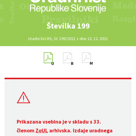
Številka 199
Uradni list RS, št. 199/2021 z dne 22. 12. 2021
Prikazana vsebina je v skladu s 33.
členom
ZoUL
arhivska. Izdaje uradnega