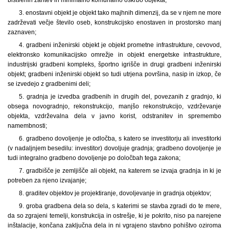
3. enostavni objekt je objekt tako majhnih dimenzij, da se v njem ne more
zadrževati večje število oseb, konstrukcijsko enostaven in prostorsko manj
zaznaven;
4. gradbeni inženirski objekt je objekt prometne infrastrukture, cevovod,
elektronsko komunikacijsko omrežje in objekt energetske infrastrukture,
industrijski gradbeni kompleks, športno igrišče in drugi gradbeni inženirski
objekt; gradbeni inženirski objekt so tudi utrjena površina, nasip in izkop, če
se izvedejo z gradbenimi deli;
5. gradnja je izvedba gradbenih in drugih del, povezanih z gradnjo, ki
obsega novogradnjo, rekonstrukcijo, manjšo rekonstrukcijo, vzdrževanje
objekta, vzdrževalna dela v javno korist, odstranitev in spremembo
namembnosti;
6. gradbeno dovoljenje je odločba, s katero se investitorju ali investitorki
(v nadaljnjem besedilu: investitor) dovoljuje gradnja; gradbeno dovoljenje je
tudi integralno gradbeno dovoljenje po določbah tega zakona;
7. gradbišče je zemljišče ali objekt, na katerem se izvaja gradnja in ki je
potreben za njeno izvajanje;
8. graditev objektov je projektiranje, dovoljevanje in gradnja objektov;
9. groba gradbena dela so dela, s katerimi se stavba zgradi do te mere,
da so zgrajeni temelji, konstrukcija in ostrešje, ki je pokrito, niso pa narejene
inštalacije, končana zaključna dela in ni vgrajeno stavbno pohištvo oziroma