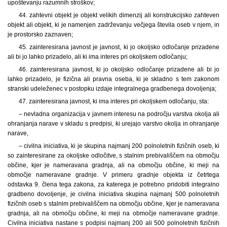
upoštevanju razumnih stroškov;
44. zahtevni objekt je objekt velikih dimenzij ali konstrukcijsko zahteven
objekt ali objekt, ki je namenjen zadrževanju večjega števila oseb v njem, in
je prostorsko zaznaven;
45. zainteresirana javnost je javnost, ki jo okoljsko odločanje prizadene
ali bi jo lahko prizadelo, ali ki ima interes pri okoljskem odločanju;
46. zainteresirana javnost, ki jo okoljsko odločanje prizadene ali bi jo
lahko prizadelo, je fizična ali pravna oseba, ki je skladno s tem zakonom
stranski udeleženec v postopku izdaje integralnega gradbenega dovoljenja;
47. zainteresirana javnost, ki ima interes pri okoljskem odločanju, sta:
– nevladna organizacija v javnem interesu na področju varstva okolja ali
ohranjanja narave v skladu s predpisi, ki urejajo varstvo okolja in ohranjanje
narave,
– civilna iniciativa, ki je skupina najmanj 200 polnoletnih fizičnih oseb, ki
so zainteresirane za okoljske odločitve, s stalnim prebivališčem na območju
občine, kjer je nameravana gradnja, ali na območju občine, ki meji na
območje nameravane gradnje. V primeru gradnje objekta iz četrtega
odstavka 9. člena tega zakona, za katerega je potrebno pridobiti integralno
gradbeno dovoljenje, je civilna iniciativa skupina najmanj 500 polnoletnih
fizičnih oseb s stalnim prebivališčem na območju občine, kjer je nameravana
gradnja, ali na območju občine, ki meji na območje nameravane gradnje.
Civilna iniciativa nastane s podpisi najmanj 200 ali 500 polnoletnih fizičnih