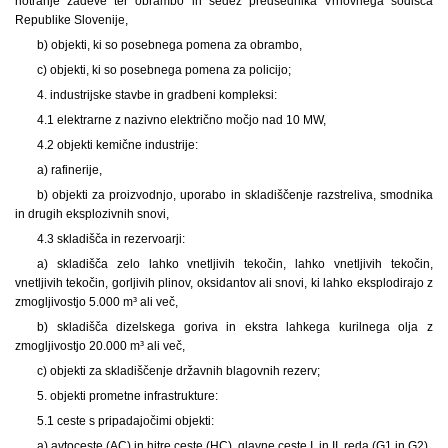
notranje zadeve ter obrambo in sedež predsednika Vrhovnega sodišča
Republike Slovenije,
b) objekti, ki so posebnega pomena za obrambo,
c) objekti, ki so posebnega pomena za policijo;
4. industrijske stavbe in gradbeni kompleksi:
4.1 elektrarne z nazivno električno močjo nad 10 MW,
4.2 objekti kemične industrije:
a) rafinerije,
b) objekti za proizvodnjo, uporabo in skladiščenje razstreliva, smodnika
in drugih eksplozivnih snovi,
4.3 skladišča in rezervoarji:
a) skladišča zelo lahko vnetljivih tekočin, lahko vnetljivih tekočin,
vnetljivih tekočin, gorljivih plinov, oksidantov ali snovi, ki lahko eksplodirajo z
zmogljivostjo 5.000 m³ ali več,
b) skladišča dizelskega goriva in ekstra lahkega kurilnega olja z
zmogljivostjo 20.000 m³ ali več,
c) objekti za skladiščenje državnih blagovnih rezerv;
5. objekti prometne infrastrukture:
5.1 ceste s pripadajočimi objekti:
a) avtoceste (AC) in hitre ceste (HC), glavne ceste I. in II. reda (G1 in G2),