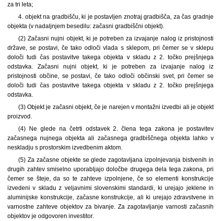
za tri leta;
4. objekt na gradbišču, ki je postavljen znotraj gradbišča, za čas gradnje
objekta (v nadaljnjem besedilu: začasni gradbiščni objekt).
(2) Začasni nujni objekt, ki je potreben za izvajanje nalog iz pristojnosti
države, se postavi, če tako odloči vlada s sklepom, pri čemer se v sklepu
določi tudi čas postavitve takega objekta v skladu z 2. točko prejšnjega
odstavka. Začasni nujni objekt, ki je potreben za izvajanje nalog iz
pristojnosti občine, se postavi, če tako odloči občinski svet, pri čemer se
določi tudi čas postavitve takega objekta v skladu z 2. točko prejšnjega
odstavka.
(3) Objekt je začasni objekt, če je narejen v montažni izvedbi ali je objekt
proizvod.
(4) Ne glede na četrti odstavek 2. člena tega zakona je postavitev
začasnega nujnega objekta ali začasnega gradbiščnega objekta lahko v
neskladju s prostorskim izvedbenim aktom.
(5) Za začasne objekte se glede zagotavljana izpolnjevanja bistvenih in
drugih zahtev smiselno uporabljajo določbe drugega dela tega zakona, pri
čemer se šteje, da so te zahteve izpolnjene, če so elementi konstrukcije
izvedeni v skladu z veljavnimi slovenskimi standardi, ki urejajo jeklene in
aluminijske konstrukcije, začasne konstrukcije, ali ki urejajo zdravstvene in
varnostne zahteve objektov za bivanje. Za zagotavljanje varnosti začasnih
objektov je odgovoren investitor.