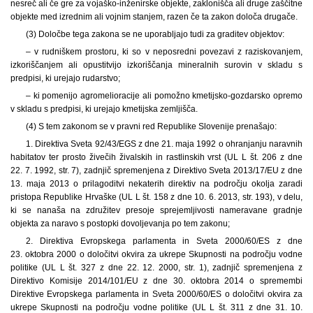
nesreč ali če gre za vojaško-inženirske objekte, zaklonišča ali druge zaščitne
objekte med izrednim ali vojnim stanjem, razen če ta zakon določa drugače.
(3) Določbe tega zakona se ne uporabljajo tudi za graditev objektov:
– v rudniškem prostoru, ki so v neposredni povezavi z raziskovanjem,
izkoriščanjem ali opustitvijo izkoriščanja mineralnih surovin v skladu s
predpisi, ki urejajo rudarstvo;
– ki pomenijo agromelioracije ali pomožno kmetijsko-gozdarsko opremo
v skladu s predpisi, ki urejajo kmetijska zemljišča.
(4) S tem zakonom se v pravni red Republike Slovenije prenašajo:
1. Direktiva Sveta 92/43/EGS z dne 21. maja 1992 o ohranjanju naravnih
habitatov ter prosto živečih živalskih in rastlinskih vrst (UL L št. 206 z dne
22. 7. 1992, str. 7), zadnjič spremenjena z Direktivo Sveta 2013/17/EU z dne
13. maja 2013 o prilagoditvi nekaterih direktiv na področju okolja zaradi
pristopa Republike Hrvaške (UL L št. 158 z dne 10. 6. 2013, str. 193), v delu,
ki se nanaša na združitev presoje sprejemljivosti nameravane gradnje
objekta za naravo s postopki dovoljevanja po tem zakonu;
2. Direktiva Evropskega parlamenta in Sveta 2000/60/ES z dne
23. oktobra 2000 o določitvi okvira za ukrepe Skupnosti na področju vodne
politike (UL L št. 327 z dne 22. 12. 2000, str. 1), zadnjič spremenjena z
Direktivo Komisije 2014/101/EU z dne 30. oktobra 2014 o spremembi
Direktive Evropskega parlamenta in Sveta 2000/60/ES o določitvi okvira za
ukrepe Skupnosti na področju vodne politike (UL L št. 311 z dne 31. 10.