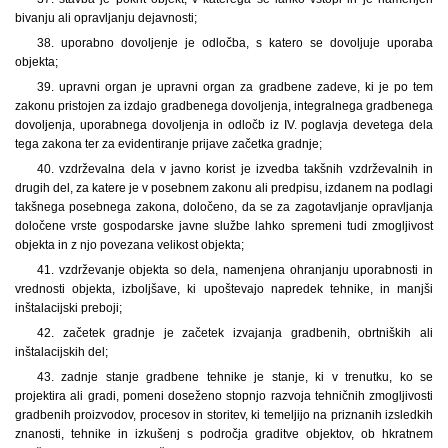
bivanju ali opravljanju dejavnosti;
38. uporabno dovoljenje je odločba, s katero se dovoljuje uporaba
objekta;
39. upravni organ je upravni organ za gradbene zadeve, ki je po tem
zakonu pristojen za izdajo gradbenega dovoljenja, integralnega gradbenega
dovoljenja, uporabnega dovoljenja in odločb iz IV. poglavja devetega dela
tega zakona ter za evidentiranje prijave začetka gradnje;
40. vzdrževalna dela v javno korist je izvedba takšnih vzdrževalnih in
drugih del, za katere je v posebnem zakonu ali predpisu, izdanem na podlagi
takšnega posebnega zakona, določeno, da se za zagotavljanje opravljanja
določene vrste gospodarske javne službe lahko spremeni tudi zmogljivost
objekta in z njo povezana velikost objekta;
41. vzdrževanje objekta so dela, namenjena ohranjanju uporabnosti in
vrednosti objekta, izboljšave, ki upoštevajo napredek tehnike, in manjši
inštalacijski preboji;
42. začetek gradnje je začetek izvajanja gradbenih, obrtniških ali
inštalacijskih del;
43. zadnje stanje gradbene tehnike je stanje, ki v trenutku, ko se
projektira ali gradi, pomeni doseženo stopnjo razvoja tehničnih zmogljivosti
gradbenih proizvodov, procesov in storitev, ki temeljijo na priznanih izsledkih
znanosti, tehnike in izkušenj s področja graditve objektov, ob hkratnem