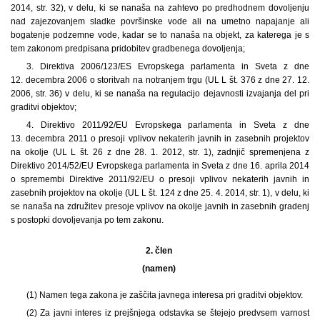
2014, str. 32), v delu, ki se nanaša na zahtevo po predhodnem dovoljenju
nad zajezovanjem sladke površinske vode ali na umetno napajanje ali
bogatenje podzemne vode, kadar se to nanaša na objekt, za katerega je s
tem zakonom predpisana pridobitev gradbenega dovoljenja;
3. Direktiva 2006/123/ES Evropskega parlamenta in Sveta z dne
12. decembra 2006 o storitvah na notranjem trgu (UL L št. 376 z dne 27. 12.
2006, str. 36) v delu, ki se nanaša na regulacijo dejavnosti izvajanja del pri
graditvi objektov;
4. Direktivo 2011/92/EU Evropskega parlamenta in Sveta z dne
13. decembra 2011 o presoji vplivov nekaterih javnih in zasebnih projektov
na okolje (UL L št. 26 z dne 28. 1. 2012, str. 1), zadnjič spremenjena z
Direktivo 2014/52/EU Evropskega parlamenta in Sveta z dne 16. aprila 2014
o spremembi Direktive 2011/92/EU o presoji vplivov nekaterih javnih in
zasebnih projektov na okolje (UL L št. 124 z dne 25. 4. 2014, str. 1), v delu, ki
se nanaša na združitev presoje vplivov na okolje javnih in zasebnih gradenj
s postopki dovoljevanja po tem zakonu.
2. člen
(namen)
(1) Namen tega zakona je zaščita javnega interesa pri graditvi objektov.
(2) Za javni interes iz prejšnjega odstavka se štejejo predvsem varnost