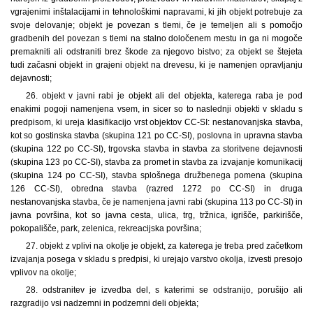
vgrajenimi inštalacijami in tehnološkimi napravami, ki jih objekt potrebuje za
svoje delovanje; objekt je povezan s tlemi, če je temeljen ali s pomočjo
gradbenih del povezan s tlemi na stalno določenem mestu in ga ni mogoče
premakniti ali odstraniti brez škode za njegovo bistvo; za objekt se štejeta
tudi začasni objekt in grajeni objekt na drevesu, ki je namenjen opravljanju
dejavnosti;
26. objekt v javni rabi je objekt ali del objekta, katerega raba je pod
enakimi pogoji namenjena vsem, in sicer so to naslednji objekti v skladu s
predpisom, ki ureja klasifikacijo vrst objektov CC-SI: nestanovanjska stavba,
kot so gostinska stavba (skupina 121 po CC-SI), poslovna in upravna stavba
(skupina 122 po CC-SI), trgovska stavba in stavba za storitvene dejavnosti
(skupina 123 po CC-SI), stavba za promet in stavba za izvajanje komunikacij
(skupina 124 po CC-SI), stavba splošnega družbenega pomena (skupina
126 CC-SI), obredna stavba (razred 1272 po CC-SI) in druga
nestanovanjska stavba, če je namenjena javni rabi (skupina 113 po CC-SI) in
javna površina, kot so javna cesta, ulica, trg, tržnica, igrišče, parkirišče,
pokopališče, park, zelenica, rekreacijska površina;
27. objekt z vplivi na okolje je objekt, za katerega je treba pred začetkom
izvajanja posega v skladu s predpisi, ki urejajo varstvo okolja, izvesti presojo
vplivov na okolje;
28. odstranitev je izvedba del, s katerimi se odstranijo, porušijo ali
razgradijo vsi nadzemni in podzemni deli objekta;