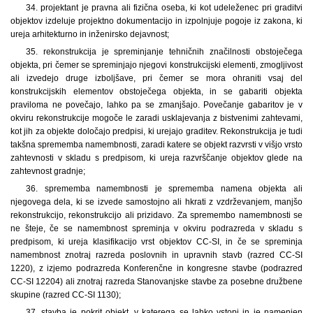
34. projektant je pravna ali fizična oseba, ki kot udeleženec pri graditvi
objektov izdeluje projektno dokumentacijo in izpolnjuje pogoje iz zakona, ki
ureja arhitekturno in inženirsko dejavnost;
35. rekonstrukcija je spreminjanje tehničnih značilnosti obstoječega
objekta, pri čemer se spreminjajo njegovi konstrukcijski elementi, zmogljivost
ali izvedejo druge izboljšave, pri čemer se mora ohraniti vsaj del
konstrukcijskih elementov obstoječega objekta, in se gabariti objekta
praviloma ne povečajo, lahko pa se zmanjšajo. Povečanje gabaritov je v
okviru rekonstrukcije mogoče le zaradi usklajevanja z bistvenimi zahtevami,
kot jih za objekte določajo predpisi, ki urejajo graditev. Rekonstrukcija je tudi
takšna sprememba namembnosti, zaradi katere se objekt razvrsti v višjo vrsto
zahtevnosti v skladu s predpisom, ki ureja razvrščanje objektov glede na
zahtevnost gradnje;
36. sprememba namembnosti je sprememba namena objekta ali
njegovega dela, ki se izvede samostojno ali hkrati z vzdrževanjem, manjšo
rekonstrukcijo, rekonstrukcijo ali prizidavo. Za spremembo namembnosti se
ne šteje, če se namembnost spreminja v okviru podrazreda v skladu s
predpisom, ki ureja klasifikacijo vrst objektov CC-SI, in če se spreminja
namembnost znotraj razreda poslovnih in upravnih stavb (razred CC-SI
1220), z izjemo podrazreda Konferenčne in kongresne stavbe (podrazred
CC-SI 12204) ali znotraj razreda Stanovanjske stavbe za posebne družbene
skupine (razred CC-SI 1130);
37. stavba je pokrit objekt, v katerega se lahko vstopi in je namenjen