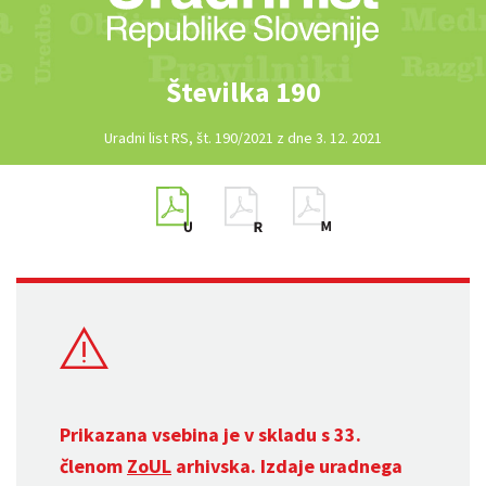
Številka 190
Uradni list RS, št. 190/2021 z dne 3. 12. 2021
Prikazana vsebina je v skladu s 33.
členom
ZoUL
arhivska. Izdaje uradnega