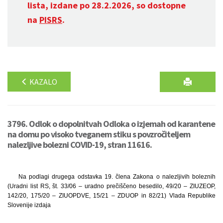
lista, izdane po 28.2.2026, so dostopne
na
PISRS
.
KAZALO
3796. Odlok o dopolnitvah Odloka o izjemah od karantene
na domu po visoko tveganem stiku s povzročiteljem
nalezljive bolezni COVID-19, stran 11616.
Na podlagi drugega odstavka 19. člena Zakona o nalezljivih boleznih
(Uradni list RS, št. 33/06 – uradno prečiščeno besedilo, 49/20 – ZIUZEOP,
142/20, 175/20 – ZIUOPDVE, 15/21 – ZDUOP in 82/21) Vlada Republike
Slovenije izdaja