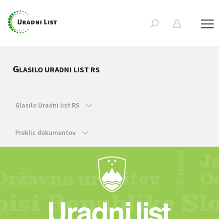
G
LASILO URADNI LIST RS
Glasilo Uradni list RS
Preklic dokumentov