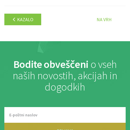
KAZALO
NA VRH
Bodite obveščeni
o vseh
naših novostih, akcijah in
dogodkih