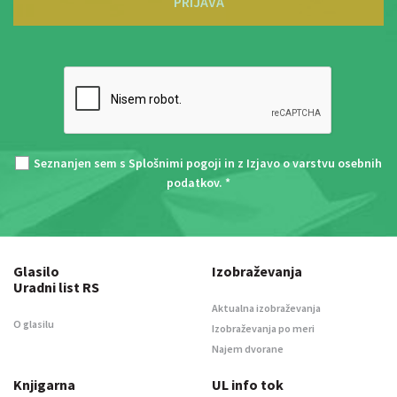
PRIJAVA
Seznanjen sem s
Splošnimi pogoji
in z
Izjavo o varstvu osebnih
podatkov
. *
Glasilo
Izobraževanja
Uradni list RS
Aktualna izobraževanja
O glasilu
Izobraževanja po meri
Najem dvorane
Knjigarna
UL info tok