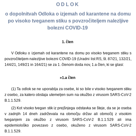
O D L O K
o dopolnitvah Odloka o izjemah od karantene na domu
po visoko tveganem stiku s povzročiteljem nalezljive
bolezni COVID-19
1. člen
V Odloku o izjemah od karantene na domu po visoko tveganem stiku s
povzročiteljem nalezljive bolezni COVID-19 (Uradni list RS, št. 87/21, 132/21,
144/21, 149/21 in 164/21) se za 1. členom doda nov, 1.a člen, ki se glasi:
»1.a člen
(1) Ta odlok se ne uporablja za osebe, ki so bile v visoko tveganem stiku
z osebo, za katero obstaja utemeljen sum na okužbo z virusom SARS-CoV-2
B.1.1.529.
(2) Kot visoko tvegan stik iz prejšnjega odstavka se šteje, da se je oseba
v zadnjih 14 dneh zadrževala na območju držav ali območij z visokim
tveganjem za okužbo z virusom SARS-CoV-2 B.1.1.529 ali ima
epidemiološko povezavo z osebo, okuženo z virusom SARS-CoV-2
B.1.1.529.