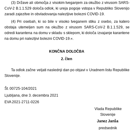
(3) Države ali območja z visokim tveganjem za okužbo z virusom SARS-
CoV-2 B.1.1.529 določa odlok, ki ureja pogoje vstopa v Republiko Slovenijo
zaradi zajezitve in obvladovanja nalezljive bolezni COVID-19.
(4) Pri osebah, ki so bile v visoko tveganem stiku z osebo, za katero
obstaja utemeljen sum na okužbo z virusom SARS-CoV-2 B.1.1.529, se
odredi karantena na domu v skladu s sklepom, ki določa izvajanje karantene
na domu pri nalezljivi bolezni COVID-19.«.
KONČNA DOLOČBA
2. člen
Ta odlok začne veljati naslednji dan po objavi v Uradnem listu Republike
Slovenije.
Št. 00725-104/2021
Ljubljana, dne 3. decembra 2021
EVA 2021-2711-0226
Vlada Republike
Slovenije
Janez Janša
predsednik