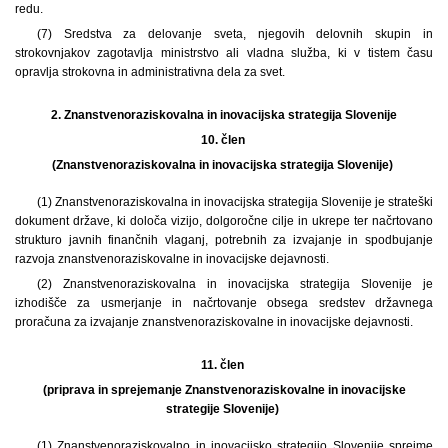
redu.
(7) Sredstva za delovanje sveta, njegovih delovnih skupin in
strokovnjakov zagotavlja ministrstvo ali vladna služba, ki v tistem času
opravlja strokovna in administrativna dela za svet.
2.
Znanstvenoraziskovalna in inovacijska strategija Slovenije
10. člen
(Znanstvenoraziskovalna in inovacijska strategija Slovenije)
(1) Znanstvenoraziskovalna in inovacijska strategija Slovenije je strateški
dokument države, ki določa vizijo, dolgoročne cilje in ukrepe ter načrtovano
strukturo javnih finančnih vlaganj, potrebnih za izvajanje in spodbujanje
razvoja znanstvenoraziskovalne in inovacijske dejavnosti.
(2) Znanstvenoraziskovalna in inovacijska strategija Slovenije je
izhodišče za usmerjanje in načrtovanje obsega sredstev državnega
proračuna za izvajanje znanstvenoraziskovalne in inovacijske dejavnosti.
11. člen
(priprava in sprejemanje Znanstvenoraziskovalne in inovacijske
strategije Slovenije)
(1) Znanstvenoraziskovalno in inovacijsko strategijo Slovenije sprejme