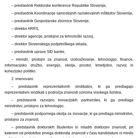
– predsednik Rektorske konference Republike Slovenije,
– predsednik Koordinacije samostojnih raziskovalnih inštitutov Slovenije,
– predsednik Gospodarske zbornice Slovenije,
– direktor ARRS,
– direktor agencije, pristojne za tehnološki razvoj,
– direktor Slovenskega podjetniškega sklada,
– predsednik uprave SID banke,
– ministri, pristojni za znanost, izobraževanje, tehnologijo, finance,
informacijsko družbo, energijo, okolje, prostor, kmetijstvo, razvoj in
kohezijsko politiko.
2. imenovani:
– predstavnik reprezentativnih sindikatov, ki ga predlagajo
reprezentativni sindikati s področja znanosti oziroma visokega šolstva,
– predstavnik razvojno inovacijskih partnerstev, ki ga predlaga
ministrstvo, pristojno za tehnologijo,
– predstavnik podpornega okolja za inovacije, ki ga predlaga ministrstvo,
pristojno za znanost,
– predstavnik doktorskih študentov in mladih doktorjev znanosti, pri
katerem od pridobitve prvega doktorata znanosti v času kandidature ni minilo