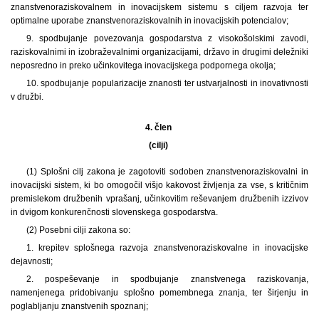
znanstvenoraziskovalnem in inovacijskem sistemu s ciljem razvoja ter
optimalne uporabe znanstvenoraziskovalnih in inovacijskih potencialov;
9. spodbujanje povezovanja gospodarstva z visokošolskimi zavodi,
raziskovalnimi in izobraževalnimi organizacijami, državo in drugimi deležniki
neposredno in preko učinkovitega inovacijskega podpornega okolja;
10. spodbujanje popularizacije znanosti ter ustvarjalnosti in inovativnosti
v družbi.
4. člen
(cilji)
(1) Splošni cilj zakona je zagotoviti sodoben znanstvenoraziskovalni in
inovacijski sistem, ki bo omogočil višjo kakovost življenja za vse, s kritičnim
premislekom družbenih vprašanj, učinkovitim reševanjem družbenih izzivov
in dvigom konkurenčnosti slovenskega gospodarstva.
(2) Posebni cilji zakona so:
1. krepitev splošnega razvoja znanstvenoraziskovalne in inovacijske
dejavnosti;
2. pospeševanje in spodbujanje znanstvenega raziskovanja,
namenjenega pridobivanju splošno pomembnega znanja, ter širjenju in
poglabljanju znanstvenih spoznanj;