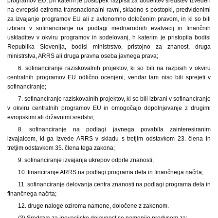
programov EU, pri katerih je postopek razpisa za dodelitev sredstev izveden
na evropski oziroma transnacionalni ravni, skladno s postopki, predvidenimi
za izvajanje programov EU ali z avtonomno določenim pravom, in ki so bili
izbrani v sofinanciranje na podlagi mednarodnih evalvacij in finančnih
uskladitev v okviru programov in sodelovanj, h katerim je pristopila bodisi
Republika Slovenija, bodisi ministrstvo, pristojno za znanost, druga
ministrstva, ARRS ali druga pravna oseba javnega prava;
6. sofinanciranje raziskovalnih projektov, ki so bili na razpisih v okviru
centralnih programov EU odlično ocenjeni, vendar tam niso bili sprejeti v
sofinanciranje;
7. sofinanciranje raziskovalnih projektov, ki so bili izbrani v sofinanciranje
v okviru centralnih programov EU in omogočajo dopolnjevanje z drugimi
evropskimi ali državnimi sredstvi;
8. sofinanciranje na podlagi javnega povabila zainteresiranim
izvajalcem, ki ga izvede ARRS v skladu s tretjim odstavkom 23. člena in
tretjim odstavkom 35. člena tega zakona;
9. sofinanciranje izvajanja ukrepov odprte znanosti;
10. financiranje ARRS na podlagi programa dela in finančnega načrta;
11. sofinanciranje delovanja centra znanosti na podlagi programa dela in
finančnega načrta;
12. druge naloge oziroma namene, določene z zakonom.
(3) Sredstva za inovacijsko dejavnost se namenijo predvsem za: