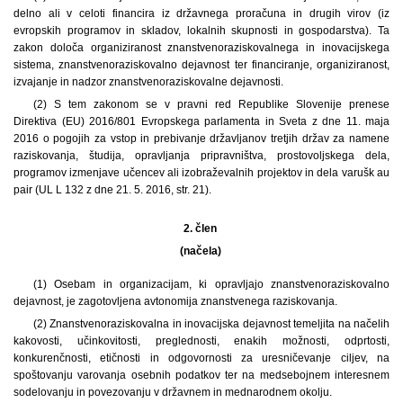
delno ali v celoti financira iz državnega proračuna in drugih virov (iz
evropskih programov in skladov, lokalnih skupnosti in gospodarstva). Ta
zakon določa organiziranost znanstvenoraziskovalnega in inovacijskega
sistema, znanstvenoraziskovalno dejavnost ter financiranje, organiziranost,
izvajanje in nadzor znanstvenoraziskovalne dejavnosti.
(2) S tem zakonom se v pravni red Republike Slovenije prenese
Direktiva (EU) 2016/801 Evropskega parlamenta in Sveta z dne 11. maja
2016 o pogojih za vstop in prebivanje državljanov tretjih držav za namene
raziskovanja, študija, opravljanja pripravništva, prostovoljskega dela,
programov izmenjave učencev ali izobraževalnih projektov in dela varušk au
pair (UL L 132 z dne 21. 5. 2016, str. 21).
2. člen
(načela)
(1) Osebam in organizacijam, ki opravljajo znanstvenoraziskovalno
dejavnost, je zagotovljena avtonomija znanstvenega raziskovanja.
(2) Znanstvenoraziskovalna in inovacijska dejavnost temeljita na načelih
kakovosti, učinkovitosti, preglednosti, enakih možnosti, odprtosti,
konkurenčnosti, etičnosti in odgovornosti za uresničevanje ciljev, na
spoštovanju varovanja osebnih podatkov ter na medsebojnem interesnem
sodelovanju in povezovanju v državnem in mednarodnem okolju.