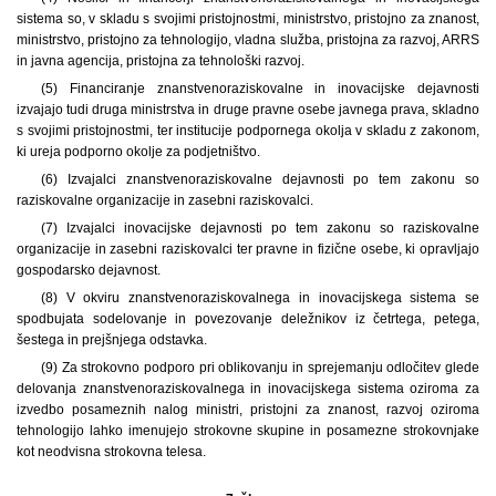
sistema so, v skladu s svojimi pristojnostmi, ministrstvo, pristojno za znanost,
ministrstvo, pristojno za tehnologijo, vladna služba, pristojna za razvoj, ARRS
in javna agencija, pristojna za tehnološki razvoj.
(5) Financiranje znanstvenoraziskovalne in inovacijske dejavnosti
izvajajo tudi druga ministrstva in druge pravne osebe javnega prava, skladno
s svojimi pristojnostmi, ter institucije podpornega okolja v skladu z zakonom,
ki ureja podporno okolje za podjetništvo.
(6) Izvajalci znanstvenoraziskovalne dejavnosti po tem zakonu so
raziskovalne organizacije in zasebni raziskovalci.
(7) Izvajalci inovacijske dejavnosti po tem zakonu so raziskovalne
organizacije in zasebni raziskovalci ter pravne in fizične osebe, ki opravljajo
gospodarsko dejavnost.
(8) V okviru znanstvenoraziskovalnega in inovacijskega sistema se
spodbujata sodelovanje in povezovanje deležnikov iz četrtega, petega,
šestega in prejšnjega odstavka.
(9) Za strokovno podporo pri oblikovanju in sprejemanju odločitev glede
delovanja znanstvenoraziskovalnega in inovacijskega sistema oziroma za
izvedbo posameznih nalog ministri, pristojni za znanost, razvoj oziroma
tehnologijo lahko imenujejo strokovne skupine in posamezne strokovnjake
kot neodvisna strokovna telesa.