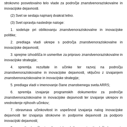
strokovno posvetovalno telo vlade za področje znanstvenoraziskovalne in
inovacijske dejavnosti.
(2) Svet se sestaja najmanj dvakrat letno.
(3) Svet opravlja naslednje naloge:
1. sodeluje pri oblikovanju znanstvenoraziskovalne in inovacijske
politike;
2. predlaga vladi ukrepe s področja znanstvenoraziskovalne in
inovacijske dejavnosti;
3. sprejme izhodišča in usmeritve za pripravo znanstvenoraziskovalne in
inovacijske strategije;
4. spremlja rezultate in učinke ter razvoj na področju
znanstvenoraziskovalne in inovacijske dejavnosti, vključno z izvajanjem
znanstvenoraziskovalne in inovacijske strategije;
5. predlaga vladi v imenovanje člane znanstvenega sveta ARRS;
6. spremlja izvajanje programskih dokumentov za področje
znanstvenoraziskovalne in inovacijske dejavnosti ter izvajanje ukrepov in
vrednotenje njihovih učinkov;
7. obravnava učinkovitost in uspešnost izvajanja nalog inovacijske
dejavnosti ter izvajanja strokovne in podporne dejavnosti za podporo
inovacijski dejavnosti;