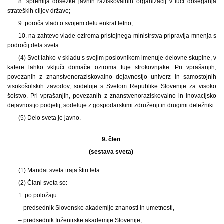
8. spremlja dosežke javnih raziskovalnih organizacij v luči doseganja
strateških ciljev države;
9. poroča vladi o svojem delu enkrat letno;
10. na zahtevo vlade oziroma pristojnega ministrstva pripravlja mnenja s
področij dela sveta.
(4) Svet lahko v skladu s svojim poslovnikom imenuje delovne skupine, v
katere lahko vključi domače oziroma tuje strokovnjake. Pri vprašanjih,
povezanih z znanstvenoraziskovalno dejavnostjo univerz in samostojnih
visokošolskih zavodov, sodeluje s Svetom Republike Slovenije za visoko
šolstvo. Pri vprašanjih, povezanih z znanstvenoraziskovalno in inovacijsko
dejavnostjo podjetij, sodeluje z gospodarskimi združenji in drugimi deležniki.
(5) Delo sveta je javno.
9. člen
(sestava sveta)
(1) Mandat sveta traja štiri leta.
(2) Člani sveta so:
1. po položaju:
– predsednik Slovenske akademije znanosti in umetnosti,
– predsednik Inženirske akademije Slovenije,