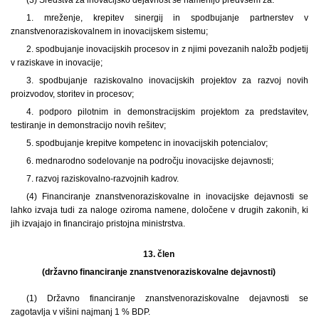
1. mreženje, krepitev sinergij in spodbujanje partnerstev v
znanstvenoraziskovalnem in inovacijskem sistemu;
2. spodbujanje inovacijskih procesov in z njimi povezanih naložb podjetij
v raziskave in inovacije;
3. spodbujanje raziskovalno inovacijskih projektov za razvoj novih
proizvodov, storitev in procesov;
4. podporo pilotnim in demonstracijskim projektom za predstavitev,
testiranje in demonstracijo novih rešitev;
5. spodbujanje krepitve kompetenc in inovacijskih potencialov;
6. mednarodno sodelovanje na področju inovacijske dejavnosti;
7. razvoj raziskovalno-razvojnih kadrov.
(4) Financiranje znanstvenoraziskovalne in inovacijske dejavnosti se
lahko izvaja tudi za naloge oziroma namene, določene v drugih zakonih, ki
jih izvajajo in financirajo pristojna ministrstva.
13. člen
(državno financiranje znanstvenoraziskovalne dejavnosti)
(1) Državno financiranje znanstvenoraziskovalne dejavnosti se
zagotavlja v višini najmanj 1 % BDP.