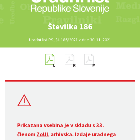
Številka 186
Uradni list RS, št. 186/2021 z dne 30. 11. 2021
Prikazana vsebina je v skladu s 33.
členom
ZoUL
arhivska. Izdaje uradnega