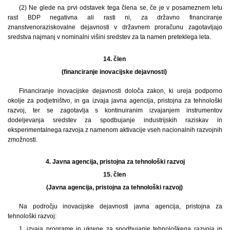
(2) Ne glede na prvi odstavek tega člena se, če je v posameznem letu
rast BDP negativna ali rasti ni, za državno financiranje
znanstvenoraziskovalne dejavnosti v državnem proračunu zagotavljajo
sredstva najmanj v nominalni višini sredstev za ta namen preteklega leta.
14. člen
(financiranje inovacijske dejavnosti)
Financiranje inovacijske dejavnosti določa zakon, ki ureja podporno
okolje za podjetništvo, in ga izvaja javna agencija, pristojna za tehnološki
razvoj, ter se zagotavlja s kontinuiranim izvajanjem instrumentov
dodeljevanja sredstev za spodbujanje industrijskih raziskav in
eksperimentalnega razvoja z namenom aktivacije vseh nacionalnih razvojnih
zmožnosti.
4.
Javna agencija, pristojna za tehnološki razvoj
15. člen
(Javna agencija, pristojna za tehnološki razvoj)
Na področju inovacijske dejavnosti javna agencija, pristojna za
tehnološki razvoj:
1. izvaja programe in ukrepe za spodbujanje tehnološkega razvoja in