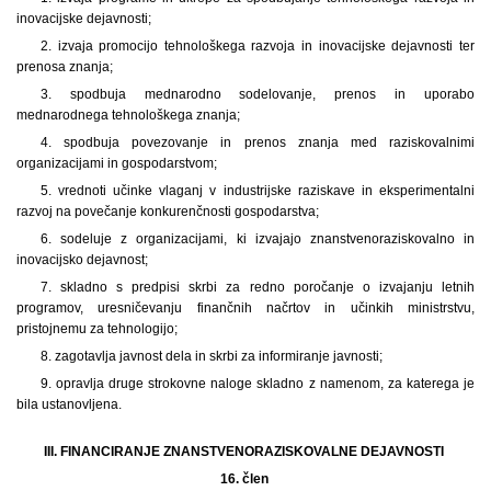
inovacijske dejavnosti;
2. izvaja promocijo tehnološkega razvoja in inovacijske dejavnosti ter
prenosa znanja;
3. spodbuja mednarodno sodelovanje, prenos in uporabo
mednarodnega tehnološkega znanja;
4. spodbuja povezovanje in prenos znanja med raziskovalnimi
organizacijami in gospodarstvom;
5. vrednoti učinke vlaganj v industrijske raziskave in eksperimentalni
razvoj na povečanje konkurenčnosti gospodarstva;
6. sodeluje z organizacijami, ki izvajajo znanstvenoraziskovalno in
inovacijsko dejavnost;
7. skladno s predpisi skrbi za redno poročanje o izvajanju letnih
programov, uresničevanju finančnih načrtov in učinkih ministrstvu,
pristojnemu za tehnologijo;
8. zagotavlja javnost dela in skrbi za informiranje javnosti;
9. opravlja druge strokovne naloge skladno z namenom, za katerega je
bila ustanovljena.
III. FINANCIRANJE ZNANSTVENORAZISKOVALNE DEJAVNOSTI
16. člen