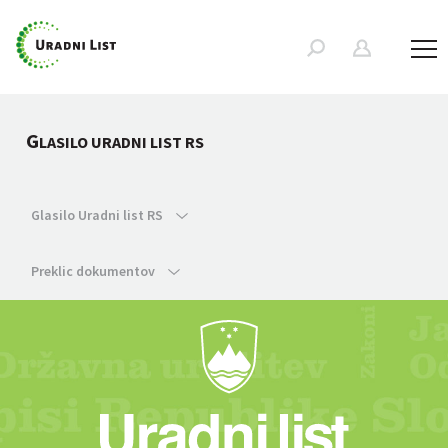
G
LASILO URADNI LIST RS
Glasilo Uradni list RS
Preklic dokumentov