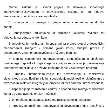
Namen zakona je ustvariti pogoje za delovanje sodobnega
znanstvenoraziskovalnega in inovacijskega sistema ter za njegovo
financiranje iz javnih virov, kar zagotavlja:
1. ustvarjanje družbenega in gospodarskega napredka ter družbe
znanja;
2. izboljševanje individualne in družbene kakovosti življenja ter
utrjevanje narodnostne identitete;
3. pridobivanje novih znanj in spoznanj ter prenos skupaj z dosegljivim
mednarodnim znanjem v splošno javno korist, študijski proces in
gospodarstvo z namenom povečanja družbene blaginje;
4. krepitev sposobnosti za obvladovanje tehnološkega in splošnega
družbenega napredka kot glavnega vira trajnostnega razvoja, povečevanja
dodane vrednosti dela in državne konkurenčnosti v svetovnem prostoru;
5. krepitev internacionalizacije ter povezovanja z raziskovalci
slovenskega rodu, živečimi v tujini, spodbujanje mobilnosti ter vključevanje v
evropske in svetovne integracijske procese ter mednarodne mreže vrednosti;
6. usposabljanje znanstvenih kadrov in spodbujanje razvoja znanstvenih
karier ob zagotavljanju enakih možnosti;
7. omogočanje dostopnosti ustrezne raziskovalne infrastrukture;
8. krepitev dinamičnega sodelovanja in povezovanja med deležniki v