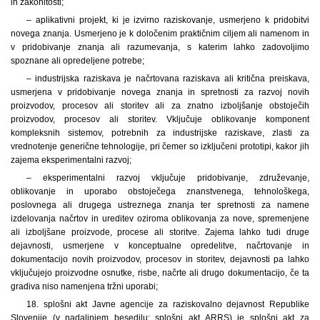
in zakonitosti;
– aplikativni projekt, ki je izvirno raziskovanje, usmerjeno k pridobitvi
novega znanja. Usmerjeno je k določenim praktičnim ciljem ali namenom in
v pridobivanje znanja ali razumevanja, s katerim lahko zadovoljimo
spoznane ali opredeljene potrebe;
– industrijska raziskava je načrtovana raziskava ali kritična preiskava,
usmerjena v pridobivanje novega znanja in spretnosti za razvoj novih
proizvodov, procesov ali storitev ali za znatno izboljšanje obstoječih
proizvodov, procesov ali storitev. Vključuje oblikovanje komponent
kompleksnih sistemov, potrebnih za industrijske raziskave, zlasti za
vrednotenje generične tehnologije, pri čemer so izključeni prototipi, kakor jih
zajema eksperimentalni razvoj;
– eksperimentalni razvoj vključuje pridobivanje, združevanje,
oblikovanje in uporabo obstoječega znanstvenega, tehnološkega,
poslovnega ali drugega ustreznega znanja ter spretnosti za namene
izdelovanja načrtov in ureditev oziroma oblikovanja za nove, spremenjene
ali izboljšane proizvode, procese ali storitve. Zajema lahko tudi druge
dejavnosti, usmerjene v konceptualne opredelitve, načrtovanje in
dokumentacijo novih proizvodov, procesov in storitev, dejavnosti pa lahko
vključujejo proizvodne osnutke, risbe, načrte ali drugo dokumentacijo, če ta
gradiva niso namenjena tržni uporabi;
18. splošni akt Javne agencije za raziskovalno dejavnost Republike
Slovenije (v nadaljnjem besedilu: splošni akt ARRS) je splošni akt za