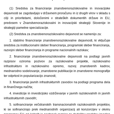
(1) Sredstva za financiranje znanstvenoraziskovalne in inovacijske
dejavnosti se zagotavljajo v državnem proračunu in iz drugih virov v skladu s
cilji in prioritetami, določenimi v strateških dokumentih države in EU,
predvsem v Znanstvenoraziskovalni in inovacijski strategiji Slovenije in
strategiji pametne specializacije.
(2) Sredstva za znanstvenoraziskovalno dejavnost se namenijo za:
1. stabilno financiranje znanstvenoraziskovalne dejavnosti, ki vključuje
sredstva za institucionalni steber financiranja, programski steber financiranja,
razvojni steber financiranja in programe nacionalnih raziskav;
2. financiranje znanstvenoraziskovalne dejavnosti na podlagi javnih
razpisov oziroma pozivov za raziskovalne projekte, raziskovalno
infrastrukturo in raziskovalno opremo, razvoj znanstvenih kadrov,
mednarodno sodelovanje, znanstvene publikacije in znanstvene monografije
ter odprtost in popularizacijo znanosti;
3. financiranje javnih infrastrukturnih zavodov na podlagi programa dela
in finančnega načrta;
4. investicije in investicijsko vzdrževanje v javnih raziskovalnih in javnih
infrastrukturnih zavodih;
5. sofinanciranje večstranskih transnacionalnih raziskovalnih projektov,
ki se sofinancirajo prek mednarodnih organizacij ali konzorcijev v okviru