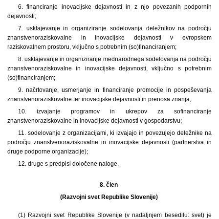
6. financiranje inovacijske dejavnosti in z njo povezanih podpornih
dejavnosti;
7. usklajevanje in organiziranje sodelovanja deležnikov na področju
znanstvenoraziskovalne in inovacijske dejavnosti v evropskem
raziskovalnem prostoru, vključno s potrebnim (so)financiranjem;
8. usklajevanje in organiziranje mednarodnega sodelovanja na področju
znanstvenoraziskovalne in inovacijske dejavnosti, vključno s potrebnim
(so)financiranjem;
9. načrtovanje, usmerjanje in financiranje promocije in pospeševanja
znanstvenoraziskovalne ter inovacijske dejavnosti in prenosa znanja;
10. izvajanje programov in ukrepov za sofinanciranje
znanstvenoraziskovalne in inovacijske dejavnosti v gospodarstvu;
11. sodelovanje z organizacijami, ki izvajajo in povezujejo deležnike na
področju znanstvenoraziskovalne in inovacijske dejavnosti (partnerstva in
druge podporne organizacije);
12. druge s predpisi določene naloge.
8. člen
(Razvojni svet Republike Slovenije)
(1) Razvojni svet Republike Slovenije (v nadaljnjem besedilu: svet) je