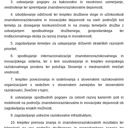
3. ustvarjanje pogojev za kakovostno in neodvisno usmerjanje,
vrednotenje ter spremljanje znanstvenoraziskovalne dejavnosti;
4. izboljševanje odličnosti ter krepitev družbene vloge in učinkovitosti
znanstvenoraziskovalne in inovacijske dejavnosti na vseh področjih kot
temelja za doseganje konkurenčnosti in na znanju temelječe družbe z
ustvarjanjem spodbudnega družbenega, gospodarskega ter
institucionalnega okolja za razvoj znanja in inovativnosti;
5. zagotavljanje temeljev za udejanjanje državnih strateških razvojnih
prioritet;
6. spodbujanje internacionalizacije znanstvenoraziskovalnega in
inovacijskega sistema, ter s tem soustvarjanje in krepitev evropskega
raziskovalnega prostora ter položaja Slovenije v mednarodnih mrežah
vrednosti;
7. krepitev povezovanja in sodelovanja s slovenskimi raziskovalnimi
organizacijami s sedežem v slovenskem zamejstvu ter slovenskimi
raziskovalci, živečimi v tujini;
8. ustvarjanje spodbudnih pogojev za celovit razvoj kariernih poti in
mobilnosti na področju znanstvenoraziskovalne in inovacijske dejavnosti ob
zagotavljanju enakih možnosti;
9. zagotavljanje ustrezne raziskovalne infrastrukture;
10. krepitev prenosa znanja in znanstvenoraziskovalnih rezultatov ter
tehnologij na vsa področja družbenega in gospodarskega razvoja ter