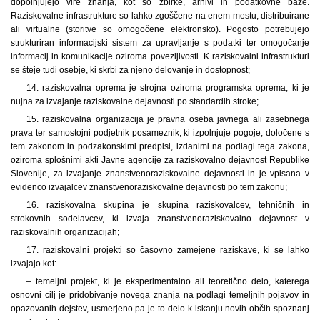
dopolnjujejo vire znanja, kot so zbirke, arhivi in podatkovne baze.
Raziskovalne infrastrukture so lahko zgoščene na enem mestu, distribuirane
ali virtualne (storitve so omogočene elektronsko). Pogosto potrebujejo
strukturiran informacijski sistem za upravljanje s podatki ter omogočanje
informacij in komunikacije oziroma povezljivosti. K raziskovalni infrastrukturi
se šteje tudi osebje, ki skrbi za njeno delovanje in dostopnost;
14. raziskovalna oprema je strojna oziroma programska oprema, ki je
nujna za izvajanje raziskovalne dejavnosti po standardih stroke;
15. raziskovalna organizacija je pravna oseba javnega ali zasebnega
prava ter samostojni podjetnik posameznik, ki izpolnjuje pogoje, določene s
tem zakonom in podzakonskimi predpisi, izdanimi na podlagi tega zakona,
oziroma splošnimi akti Javne agencije za raziskovalno dejavnost Republike
Slovenije, za izvajanje znanstvenoraziskovalne dejavnosti in je vpisana v
evidenco izvajalcev znanstvenoraziskovalne dejavnosti po tem zakonu;
16. raziskovalna skupina je skupina raziskovalcev, tehničnih in
strokovnih sodelavcev, ki izvaja znanstvenoraziskovalno dejavnost v
raziskovalnih organizacijah;
17. raziskovalni projekti so časovno zamejene raziskave, ki se lahko
izvajajo kot:
– temeljni projekt, ki je eksperimentalno ali teoretično delo, katerega
osnovni cilj je pridobivanje novega znanja na podlagi temeljnih pojavov in
opazovanih dejstev, usmerjeno pa je to delo k iskanju novih občih spoznanj