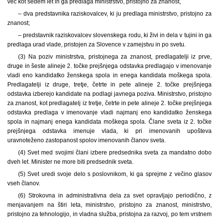
več kot sedem let in ga predlaga ministrstvo, pristojno za znanost,
– dva predstavnika raziskovalcev, ki ju predlaga ministrstvo, pristojno za
znanost;
– predstavnik raziskovalcev slovenskega rodu, ki živi in dela v tujini in ga
predlaga urad vlade, pristojen za Slovence v zamejstvu in po svetu.
(3) Na poziv ministrstva, pristojnega za znanost, predlagatelji iz prve,
druge in šeste alineje 2. točke prejšnjega odstavka predlagajo v imenovanje
vladi eno kandidatko ženskega spola in enega kandidata moškega spola.
Predlagatelji iz druge, tretje, četrte in pete alineje 2. točke prejšnjega
odstavka izberejo kandidate na podlagi javnega poziva. Ministrstvo, pristojno
za znanost, kot predlagatelj iz tretje, četrte in pete alineje 2. točke prejšnjega
odstavka predlaga v imenovanje vladi najmanj eno kandidatko ženskega
spola in najmanj enega kandidata moškega spola. Člane sveta iz 2. točke
prejšnjega odstavka imenuje vlada, ki pri imenovanih upošteva
uravnoteženo zastopanost spolov imenovanih članov sveta.
(4) Svet med svojimi člani izbere predsednika sveta za mandatno dobo
dveh let. Minister ne more biti predsednik sveta.
(5) Svet uredi svoje delo s poslovnikom, ki ga sprejme z večino glasov
vseh članov.
(6) Strokovna in administrativna dela za svet opravljajo periodično, z
menjavanjem na štiri leta, ministrstvo, pristojno za znanost, ministrstvo,
pristojno za tehnologijo, in vladna služba, pristojna za razvoj, po tem vrstnem