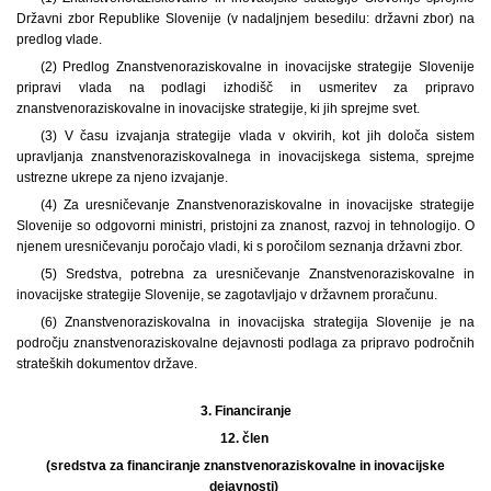
Državni zbor Republike Slovenije (v nadaljnjem besedilu: državni zbor) na
predlog vlade.
(2) Predlog Znanstvenoraziskovalne in inovacijske strategije Slovenije
pripravi vlada na podlagi izhodišč in usmeritev za pripravo
znanstvenoraziskovalne in inovacijske strategije, ki jih sprejme svet.
(3) V času izvajanja strategije vlada v okvirih, kot jih določa sistem
upravljanja znanstvenoraziskovalnega in inovacijskega sistema, sprejme
ustrezne ukrepe za njeno izvajanje.
(4) Za uresničevanje Znanstvenoraziskovalne in inovacijske strategije
Slovenije so odgovorni ministri, pristojni za znanost, razvoj in tehnologijo. O
njenem uresničevanju poročajo vladi, ki s poročilom seznanja državni zbor.
(5) Sredstva, potrebna za uresničevanje Znanstvenoraziskovalne in
inovacijske strategije Slovenije, se zagotavljajo v državnem proračunu.
(6) Znanstvenoraziskovalna in inovacijska strategija Slovenije je na
področju znanstvenoraziskovalne dejavnosti podlaga za pripravo področnih
strateških dokumentov države.
3.
Financiranje
12. člen
(sredstva za financiranje znanstvenoraziskovalne in inovacijske
dejavnosti)