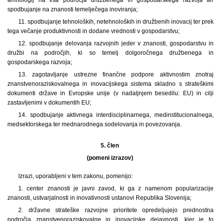
spodbujanje na znanosti temelječega inoviranja;
11. spodbujanje tehnoloških, netehnoloških in družbenih inovacij ter prek
tega večanje produktivnosti in dodane vrednosti v gospodarstvu;
12. spodbujanje delovanja razvojnih jeder v znanosti, gospodarstvu in
družbi na področjih, ki so temelj dolgoročnega družbenega in
gospodarskega razvoja;
13. zagotavljanje ustrezne finančne podpore aktivnostim znotraj
znanstvenoraziskovalnega in inovacijskega sistema skladno s strateškimi
dokumenti države in Evropske unije (v nadaljnjem besedilu: EU) in cilji
zastavljenimi v dokumentih EU;
14. spodbujanje aktivnega interdisciplinarnega, medinstitucionalnega,
medsektorskega ter mednarodnega sodelovanja in povezovanja.
5. člen
(pomeni izrazov)
Izrazi, uporabljeni v tem zakonu, pomenijo:
1. center znanosti je javni zavod, ki ga z namenom popularizacije
znanosti, ustvarjalnosti in inovativnosti ustanovi Republika Slovenija;
2. državne strateške razvojne prioritete opredeljujejo prednostna
področja znanstvenoraziskovalne in inovacijske dejavnosti, kjer je to