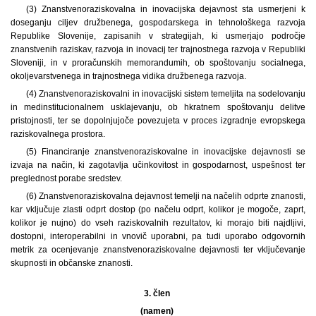
(3) Znanstvenoraziskovalna in inovacijska dejavnost sta usmerjeni k
doseganju ciljev družbenega, gospodarskega in tehnološkega razvoja
Republike Slovenije, zapisanih v strategijah, ki usmerjajo področje
znanstvenih raziskav, razvoja in inovacij ter trajnostnega razvoja v Republiki
Sloveniji, in v proračunskih memorandumih, ob spoštovanju socialnega,
okoljevarstvenega in trajnostnega vidika družbenega razvoja.
(4) Znanstvenoraziskovalni in inovacijski sistem temeljita na sodelovanju
in medinstitucionalnem usklajevanju, ob hkratnem spoštovanju delitve
pristojnosti, ter se dopolnjujoče povezujeta v proces izgradnje evropskega
raziskovalnega prostora.
(5) Financiranje znanstvenoraziskovalne in inovacijske dejavnosti se
izvaja na način, ki zagotavlja učinkovitost in gospodarnost, uspešnost ter
preglednost porabe sredstev.
(6) Znanstvenoraziskovalna dejavnost temelji na načelih odprte znanosti,
kar vključuje zlasti odprt dostop (po načelu odprt, kolikor je mogoče, zaprt,
kolikor je nujno) do vseh raziskovalnih rezultatov, ki morajo biti najdljivi,
dostopni, interoperabilni in vnovič uporabni, pa tudi uporabo odgovornih
metrik za ocenjevanje znanstvenoraziskovalne dejavnosti ter vključevanje
skupnosti in občanske znanosti.
3. člen
(namen)