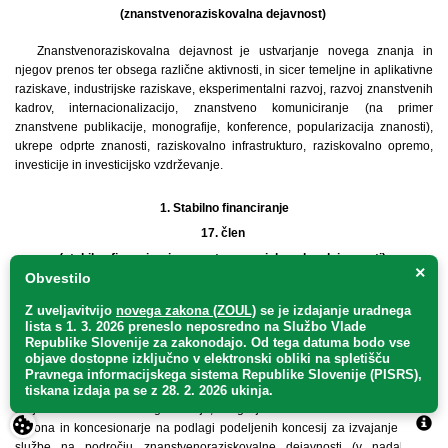
(znanstvenoraziskovalna dejavnost)
Znanstvenoraziskovalna dejavnost je ustvarjanje novega znanja in
njegov prenos ter obsega različne aktivnosti, in sicer temeljne in aplikativne
raziskave, industrijske raziskave, eksperimentalni razvoj, razvoj znanstvenih
kadrov, internacionalizacijo, znanstveno komuniciranje (na primer
znanstvene publikacije, monografije, konference, popularizacija znanosti),
ukrepe odprte znanosti, raziskovalno infrastrukturo, raziskovalno opremo,
investicije in investicijsko vzdrževanje.
1.
Stabilno financiranje
17. člen
(stabilno financiranje znanstvenoraziskovalne dejavnosti)
×
Obvestilo
(1) Sredstva za stabilno financiranje znanstvenoraziskovalne dejavnosti
Z uveljavitvijo
novega zakona (ZOUL)
se je
izdajanje uradnega
(v nadaljnjem besedilu: S-ZRD) sestavljajo sredstva za institucionalni steber
lista s 1. 3. 2026 preneslo
neposredno
na Službo Vlade
financiranja (v nadaljnjem besedilu: ISF), sredstva za programski steber
Republike Slovenije za zakonodajo
. Od tega datuma bodo vse
financiranja (v nadaljnjem besedilu: PSF), sredstva za razvojni steber
objave dostopne izključno v elektronski obliki na spletišču
financiranja (v nadaljnjem besedilu: RSF) in sredstva za programe
Pravnega informacijskega sistema Republike Slovenije (PISRS),
nacionalnih raziskav (v nadaljnjem besedilu: PNR), ki so kot skupna sredstva
tiskana izdaja pa se z 28. 2. 2026 ukinja.
za javne raziskovalne organizacije, druge javne zavode iz 81. člena tega
zakona in koncesionarje na podlagi podeljenih koncesij za izvajanje javne
službe na področju znanstvenoraziskovalne dejavnosti (v nadaljnjem