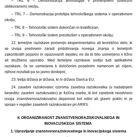
– TRL 6 – Demonstracija tehnologije v primerljivem (ustrezno
oblikovanem) okolju,
– TRL 7 – Demonstracija prototipa tehnološkega sistema v operativnem
okolju,
– TRL 8 – Tehnološki sistem dokončan in kvalificiran,
– TRL 9 – Tehnološki sistem preizkušen v operativnem okolju;
22. temeljne raziskave pomenijo eksperimentalno ali teoretično delo, ki
se izvaja predvsem zaradi pridobivanja novega znanja o temeljnih
zakonitostih pojavov in opazovanih dejstev, ne da bi bilo usmerjeno v tržno
ali družbeno uporabo. Med temeljne raziskave sodijo tudi aplikativne
raziskave, če so usmerjene k določenim posebnim namenom ali ciljem,
njihovi rezultati pa so javno dostopni;
23. tretja država je država, ki ni država članica EU;
24. zasebni raziskovalec oziroma zasebna raziskovalka (v nadaljnjem
besedilu: zasebni raziskovalec) je fizična oseba, ki kot zasebnik neodvisno
izvaja znanstvenoraziskovalno dejavnost kot edini ali glavni poklic in je
vpisan v register zasebnih raziskovalcev pri ARRS.
II. ORGANIZIRANOST ZNANSTVENORAZISKOVALNEGA IN
INOVACIJSKEGA SISTEMA
1.
Upravljanje znanstvenoraziskovalnega in inovacijskega sistema