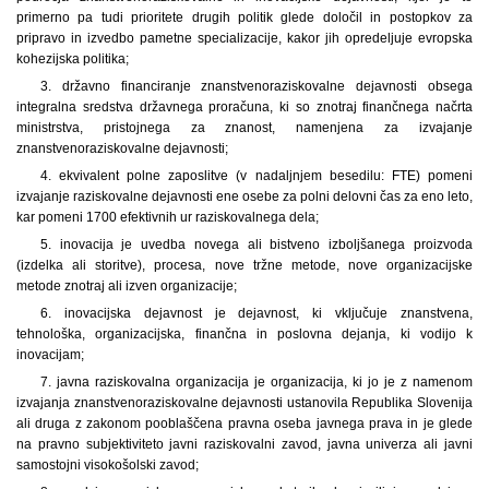
primerno pa tudi prioritete drugih politik glede določil in postopkov za
pripravo in izvedbo pametne specializacije, kakor jih opredeljuje evropska
kohezijska politika;
3. državno financiranje znanstvenoraziskovalne dejavnosti obsega
integralna sredstva državnega proračuna, ki so znotraj finančnega načrta
ministrstva, pristojnega za znanost, namenjena za izvajanje
znanstvenoraziskovalne dejavnosti;
4. ekvivalent polne zaposlitve (v nadaljnjem besedilu: FTE) pomeni
izvajanje raziskovalne dejavnosti ene osebe za polni delovni čas za eno leto,
kar pomeni 1700 efektivnih ur raziskovalnega dela;
5. inovacija je uvedba novega ali bistveno izboljšanega proizvoda
(izdelka ali storitve), procesa, nove tržne metode, nove organizacijske
metode znotraj ali izven organizacije;
6. inovacijska dejavnost je dejavnost, ki vključuje znanstvena,
tehnološka, organizacijska, finančna in poslovna dejanja, ki vodijo k
inovacijam;
7. javna raziskovalna organizacija je organizacija, ki jo je z namenom
izvajanja znanstvenoraziskovalne dejavnosti ustanovila Republika Slovenija
ali druga z zakonom pooblaščena pravna oseba javnega prava in je glede
na pravno subjektiviteto javni raziskovalni zavod, javna univerza ali javni
samostojni visokošolski zavod;