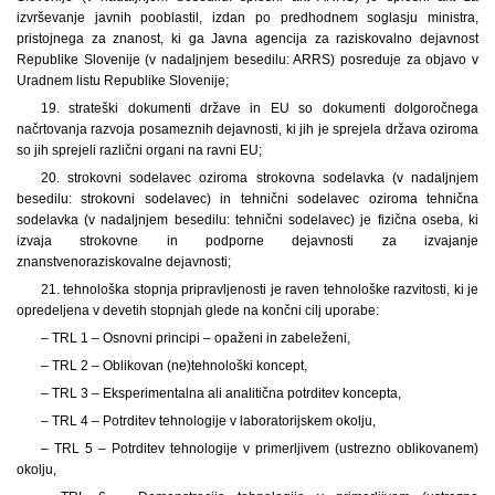
izvrševanje javnih pooblastil, izdan po predhodnem soglasju ministra,
pristojnega za znanost, ki ga Javna agencija za raziskovalno dejavnost
Republike Slovenije (v nadaljnjem besedilu: ARRS) posreduje za objavo v
Uradnem listu Republike Slovenije;
19. strateški dokumenti države in EU so dokumenti dolgoročnega
načrtovanja razvoja posameznih dejavnosti, ki jih je sprejela država oziroma
so jih sprejeli različni organi na ravni EU;
20. strokovni sodelavec oziroma strokovna sodelavka (v nadaljnjem
besedilu: strokovni sodelavec) in tehnični sodelavec oziroma tehnična
sodelavka (v nadaljnjem besedilu: tehnični sodelavec) je fizična oseba, ki
izvaja strokovne in podporne dejavnosti za izvajanje
znanstvenoraziskovalne dejavnosti;
21. tehnološka stopnja pripravljenosti je raven tehnološke razvitosti, ki je
opredeljena v devetih stopnjah glede na končni cilj uporabe:
– TRL 1 – Osnovni principi – opaženi in zabeleženi,
– TRL 2 – Oblikovan (ne)tehnološki koncept,
– TRL 3 – Eksperimentalna ali analitična potrditev koncepta,
– TRL 4 – Potrditev tehnologije v laboratorijskem okolju,
– TRL 5 – Potrditev tehnologije v primerljivem (ustrezno oblikovanem)
okolju,