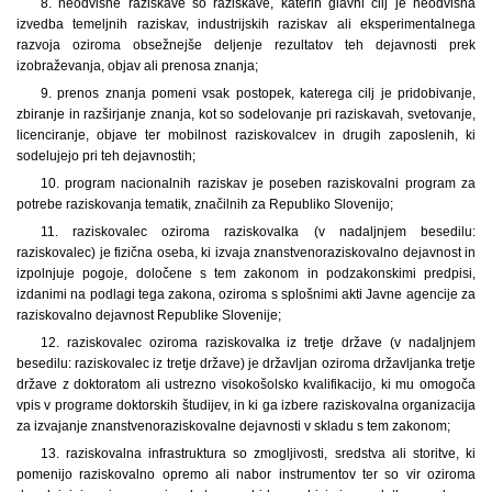
8. neodvisne raziskave so raziskave, katerih glavni cilj je neodvisna
izvedba temeljnih raziskav, industrijskih raziskav ali eksperimentalnega
razvoja oziroma obsežnejše deljenje rezultatov teh dejavnosti prek
izobraževanja, objav ali prenosa znanja;
9. prenos znanja pomeni vsak postopek, katerega cilj je pridobivanje,
zbiranje in razširjanje znanja, kot so sodelovanje pri raziskavah, svetovanje,
licenciranje, objave ter mobilnost raziskovalcev in drugih zaposlenih, ki
sodelujejo pri teh dejavnostih;
10. program nacionalnih raziskav je poseben raziskovalni program za
potrebe raziskovanja tematik, značilnih za Republiko Slovenijo;
11. raziskovalec oziroma raziskovalka (v nadaljnjem besedilu:
raziskovalec) je fizična oseba, ki izvaja znanstvenoraziskovalno dejavnost in
izpolnjuje pogoje, določene s tem zakonom in podzakonskimi predpisi,
izdanimi na podlagi tega zakona, oziroma s splošnimi akti Javne agencije za
raziskovalno dejavnost Republike Slovenije;
12. raziskovalec oziroma raziskovalka iz tretje države (v nadaljnjem
besedilu: raziskovalec iz tretje države) je državljan oziroma državljanka tretje
države z doktoratom ali ustrezno visokošolsko kvalifikacijo, ki mu omogoča
vpis v programe doktorskih študijev, in ki ga izbere raziskovalna organizacija
za izvajanje znanstvenoraziskovalne dejavnosti v skladu s tem zakonom;
13. raziskovalna infrastruktura so zmogljivosti, sredstva ali storitve, ki
pomenijo raziskovalno opremo ali nabor instrumentov ter so vir oziroma