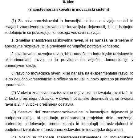
6. člen
(znanstvenoraziskovalni in inovacijski sistem)
(1) Znanstvenoraziskovalni in inovacijski sistem sestavljajo nosilci in
izvajalci znanstvenoraziskovalne in inovacijske dejavnosti, ki medsebojno
sodelujejo in se povezujejo, ter obsega več ravni razvoja:
1. temeljna znanstvenoraziskovalna raven, ki se nanaša na temeljne in
aplikativne raziskave, to je praviloma do vključno potrditve koncepta;
2. raziskovalno razvojna raven, ki se nanaša na industrijske raziskave in
eksperimentalni razvoj, to je praviloma do vključno demonstracije v
primerljivem okolju;
3. razvojno inovacijska raven, ki se nanaša na eksperimentalni razvoj, to
je do vključno komercializacije rešitev na trgu ali njihovo uporabo pri končnih
uporabnikih.
(2) V okviru znanstvenoraziskovalne dejavnosti se izvajata ravni iz 1. in
2. točke prejšnjega odstavka, v okviru inovacijske dejavnosti pa se izvajata
ravni iz 2. in 3. točke prejšnjega odstavka.
(3) Sestavni del znanstvenoraziskovalne in inovacijske dejavnosti je
podporno okolje, ki spodbuja (mednarodno) projektno delo, mreženje,
partnersko sodelovanje, prenos znanja in tehnologij ter ustvarjalnost in
podjetnost izvajalcev znanstvenoraziskovalne in inovacijske dejavnosti.
(4) Nosilci in financerji znanstvenoraziskovalnega in inovacijskega