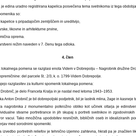
 je edina uradno registrirana kapelica posvečena tema svetnikoma iz tega obdobja
pomenika so:
 kapelice s pripadajočim zemljiščem in ureditvijo,
rske, likovne in arhitekturne prvine,
emična oprema.
rstveni režim naveden v 7. členu tega odloka.
4. člen
k lokalnega pomena se razglasi enota Videm v Dobrepolju – Nagrobnik družine Dr
remičnine: del parcele št.: 2/3, k. o. 1799-Videm Dobrepolje
.
ujejo razglasitev za kulturni spomenik lokalnega pomena:
Drobnič, je delo Franceta Kralja in je nastal med letoma 1943–1953.
 Anton Drobnič je bil dobrepoljski podjetnik, bil je lastnik mlina, žage in kasneje t
a nagrobnika z monumentalno polkrožno obliko kot učinek oltarja je edinstve
dividualne stvarne portretirance in jih skupaj s portreti svetnikov in zgodovinsk
or vacui. Tako množična upodobitev resničnih, bibličnih oseb in idealiziranih por
erjav med sorodnimi spomeniki.
izvedbo portretnih reliefov je tehnično izjemno zahtevna, hkrati pa je značilen li