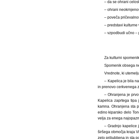
– da se ohrani celo
– ohrani neokrnjenost
– poveča pričevalno
– predstavi kulturne
– vzpodbudi učno – 
Za kulturni spomeni
Spomenik obsega nep
Vrednote, ki utemelj
– Kapelica je bila n
in prenovo cerkvenega zi
– Ohranjena je prvot
Kapelica zaprtega tipa
kamna. Ohranjena sta prv
edino kiparsko delo Tone
velja za enega najopazne
– Gradnjo kapelice 
širšega območja kraja Vi
zelo priljubljena in sta