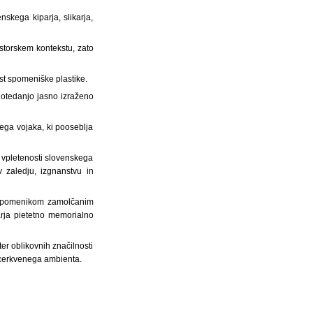
skega kiparja, slikarja,
ostorskem kontekstu, zato
rst spomeniške plastike.
dotedanjo jasno izraženo
ega vojaka, ki pooseblja
 vpletenosti slovenskega
 zaledju, izgnanstvu in
n spomenikom zamolčanim
rja pietetno memorialno
er oblikovnih značilnosti
 cerkvenega ambienta.