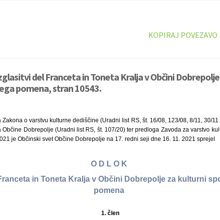
KOPIRAJ POVEZAVO
glasitvi del Franceta in Toneta Kralja v Občini Dobrepolje
ega pomena, stran 10543.
 Zakona o varstvu kulturne dediščine (Uradni list RS, št. 16/08, 123/08, 8/11, 30/11
ta Občine Dobrepolje (Uradni list RS, št. 107/20) ter predloga Zavoda za varstvo ku
021 je Občinski svet Občine Dobrepolje na 17. redni seji dne 16. 11. 2021 sprejel
O D L O K
 Franceta in Toneta Kralja v Občini Dobrepolje za kulturni 
pomena
1.
člen