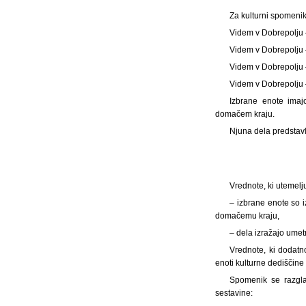
Za kulturni spomeni
Videm v Dobrepolju 
Videm v Dobrepolju
Videm v Dobrepolju 
Videm v Dobrepolju 
Izbrane enote imaj
domačem kraju.
Njuna dela predstav
Vrednote, ki utemelj
– izbrane enote so i
domačemu kraju,
– dela izražajo umet
Vrednote, ki dodatn
enoti kulturne dediščine
Spomenik se razgla
sestavine: