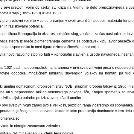
 prvi svetovni vojni ob cerkvi sv. Križa na Vidmu, je delo prepoznavnega sloven
ranceta Kralja (1895–1960) iz leta 1930.
prvi svetovni vojni je v celoti ohranjen v svoji avtentični podobi, materialu ter pr
n in raziskovalni potencial.
specifična ikonografija in ekspresionističen slog, značilen za čas nastanka ter to v
tega stebra iz rdeče pigmentiranega cementa za podstavek kipu, avtor preseže 
imi deli spomenika in med figuro oziroma človeško anatomijo.
lja novo razvojno stopnjo tudi v ikonografiji slavljenja usode navadnega, neznan
 (102) padlima dobrepoljskima faranoma v prvi svetovni vojni priča o neposredni
ovne dogodke, množičnem umiranju slovenskih vojakov na frontah, pa tudi v
iki umrlim domačinom, grobiščem žrtev NOB, skupnim grobom talcev iz Strug i
 na ali v neposredno bližino videmskega pokopališča, Kraljev spomenik soustva
-civilizacijsko potrebo po izkazovanju časti umrlim.
prvi svetovni vojni zaradi svoje velikosti, pozicioniranja v osrednjo os spomenika t
v poudarek južnega dela cerkvene fasade in tako predstavlja dominanto v tem delu
pomenika so:
tavkom in okroglo zasnovano zelenico.
rstveni režim naveden v 7. členu tega odloka.