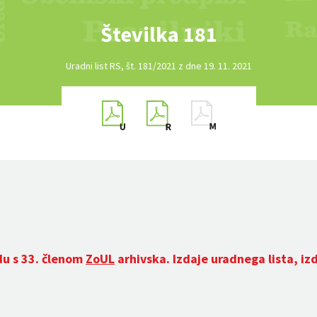
Številka 181
Uradni list RS, št. 181/2021 z dne 19. 11. 2021
du s 33. členom
ZoUL
arhivska. Izdaje uradnega lista, iz