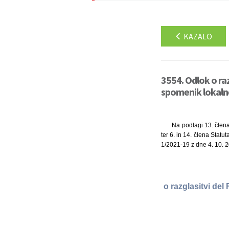
KAZALO
3554. Odlok o raz
spomenik lokaln
Na podlagi 13. člena
ter 6. in 14. člena Statu
1/2021-19 z dne 4. 10. 2
o razglasitvi del