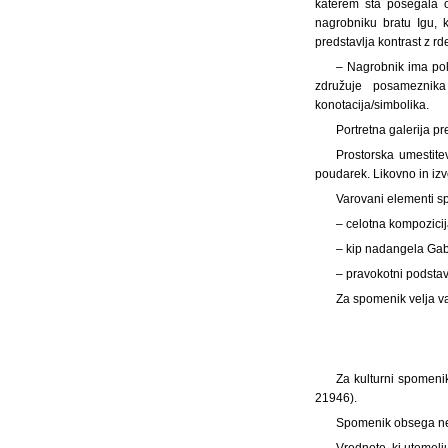
katerem sta posegala 
nagrobniku bratu Igu, 
predstavlja kontrast z rde
– Nagrobnik ima po
združuje posameznika
konotacija/simbolika.
Portretna galerija p
Prostorska umestite
poudarek. Likovno in izv
Varovani elementi s
– celotna kompozicij
– kip nadangela Gab
– pravokotni podstav
Za spomenik velja va
Za kulturni spomeni
21946).
Spomenik obsega nepr
Vrednote, ki utemelj