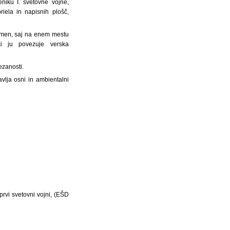
iku I. svetovne vojne,
iela in napisnih plošč,
omen, saj na enem mestu
ki ju povezuje verska
ezanosti.
vlja osni in ambientalni
rvi svetovni vojni, (EŠD