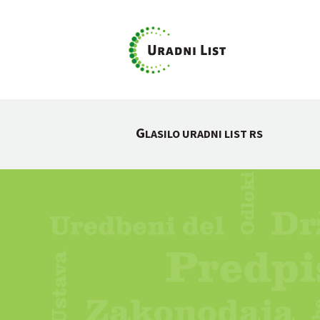
G
LASILO URADNI LIST RS