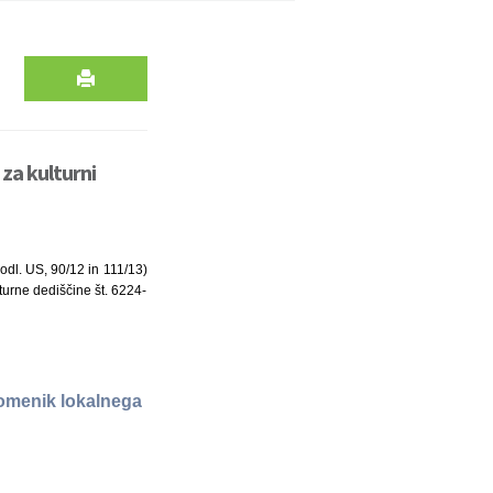
 za kulturni
 odl. US, 90/12 in 111/13)
lturne dediščine št. 6224-
spomenik lokalnega