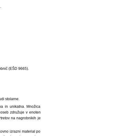
.
obnič (EŠD 9665).
udi stolarne.
na in unikatna. Množica
ih oseb združuje v enoten
tretov na nagrobnikih je
kovno izrazni material po