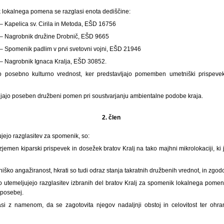
k lokalnega pomena se razglasi enota dediščine:
– Kapelica sv. Cirila in Metoda, EŠD 16756
 – Nagrobnik družine Drobnič, EŠD 9665
– Spomenik padlim v prvi svetovni vojni, EŠD 21946
– Nagrobnik Ignaca Kralja, EŠD 30852.
o posebno kulturno vrednost, ker predstavljajo pomemben umetniški prispeve
ljajo poseben družbeni pomen pri soustvarjanju ambientalne podobe kraja.
2. člen
ujejo razglasitev za spomenik, so:
zjemen kiparski prispevek in dosežek bratov Kralj na tako majhni mikrolokaciji, ki
niško angažiranost, hkrati so tudi odraz stanja takratnih družbenih vrednot, in zgodo
o utemeljujejo razglasitev izbranih del bratov Kralj za spomenik lokalnega pome
 posebej.
si z namenom, da se zagotovita njegov nadaljnji obstoj in celovitost ter ohra