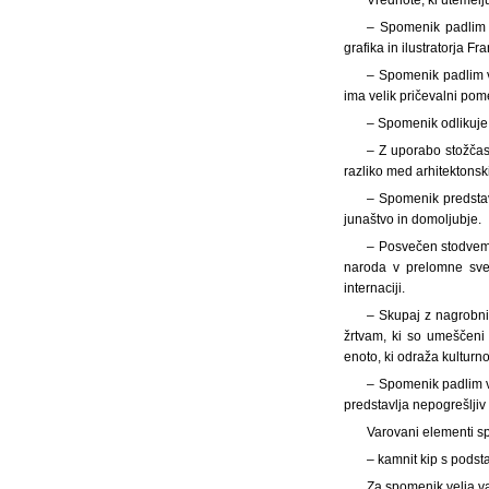
– Spomenik padlim v
grafika in ilustratorja F
– Spomenik padlim v 
ima velik pričevalni pome
– Spomenik odlikuje 
– Z uporabo stožčas
razliko med arhitektonsk
– Spomenik predstav
junaštvo in domoljubje.
– Posvečen stodvema
naroda v prelomne svet
internaciji.
– Skupaj z nagrobn
žrtvam, ki so umeščeni
enoto, ki odraža kulturno
– Spomenik padlim v 
predstavlja nepogrešlji
Varovani elementi s
– kamnit kip s pods
Za spomenik velja va