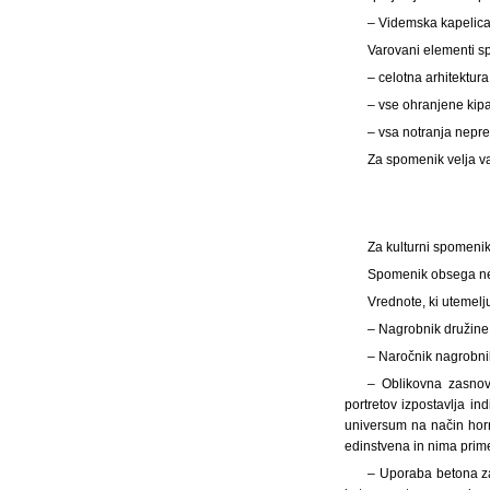
– Videmska kapelica
Varovani elementi s
– celotna arhitektura
– vse ohranjene kipa
– vsa notranja nepr
Za spomenik velja va
Za kulturni spomeni
Spomenik obsega nep
Vrednote, ki utemelj
– Nagrobnik družine 
– Naročnik nagrobnika
– Oblikovna zasnov
portretov izpostavlja in
universum na način horr
edinstvena in nima prim
– Uporaba betona za 