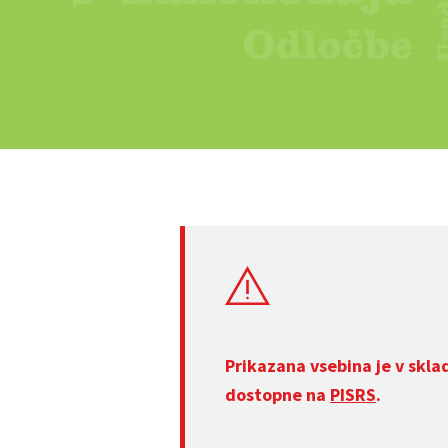
Prikazana vsebina je v skla
dostopne na
PISRS
.