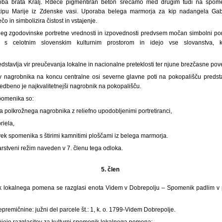
oba brata Kralj. Rdeče pigmentiran beton srečamo med drugim tudi na spomen
kipu Marije iz Zdenske vasi. Uporaba belega marmorja za kip nadangela Gabr
čo in simbolizira čistost in vstajenje.
leg zgodovinske portretne vrednosti in izpovednosti predvsem močan simbolni p
 s celotnim slovenskim kulturnim prostorom in idejo vse slovanstva, 
redstavlja vir preučevanja lokalne in nacionalne preteklosti ter njune brezčasne pov
v nagrobnika na koncu centralne osi severne glavne poti na pokopališču predsta
edbeno je najkvalitetnejši nagrobnik na pokopališču.
pomenika so:
a polkrožnega nagrobnika z reliefno upodobljenimi portretiranci,
riela,
ek spomenika s štirimi kamnitimi ploščami iz belega marmorja.
rstveni režim naveden v 7. členu tega odloka.
5. člen
k lokalnega pomena se razglasi enota Videm v Dobrepolju – Spomenik padlim v p
emičnine: južni del parcele št.: 1, k. o. 1799-Videm Dobrepolje.
ujejo razglasitev za kulturni spomenik lokalnega pomena: