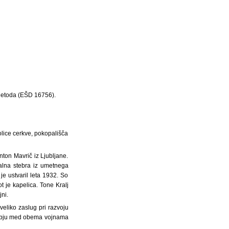
 Metoda (EŠD 16756).
olice cerkve, pokopališča
nton Mavrič iz Ljubljane.
alna stebra iz umetnega
je ustvaril leta 1932. So
t je kapelica. Tone Kralj
ni.
eliko zaslug pri razvoju
obdobju med obema vojnama