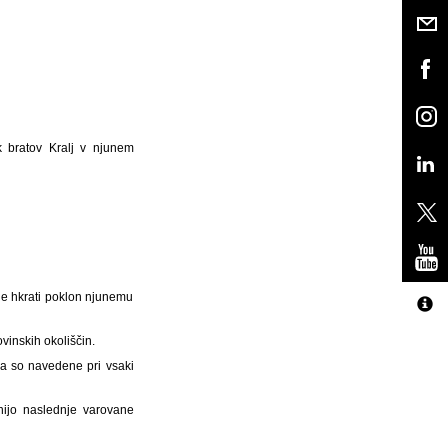
k bratov Kralj v njunem
 je hkrati poklon njunemu
vinskih okoliščin.
na so navedene pri vsaki
nijo naslednje varovane