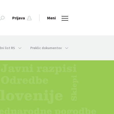
Prijava
Meni
dni list RS
Preklic dokumentov