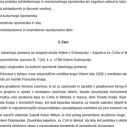
stna podoba arhitekturnega in memorialnega spomenika ter zagotovi ustrezna raba,
 arhitekturnih in likovnih vrednot,
st kulturnega spomenika,
 vrednote spomenika in situ,
predstavitveno in znanstveno raziskovalno delo.
3. člen
k lokalnega pomena se razglasi enota Videm v Dobrepolju – Kapelica sv. Cirila in
remičnine: parcela št.: *184, k. o. 1799-Videm Dobrepolje
.
ujejo razglasitev za kulturni spomenik lokalnega pomena:
ačrtovana v sklopu nove urbanistične ureditve kraja Videm leta 1930 z ureditvijo ok
du po načrtih Franceta Kralja.
na gradbeno tlorisna zasnova, ki so jo zasnovali in zgradili v gradbenem biroju A
 je grajena iz opeke z dvokapno opečnato streho, fasado poudarjata monument
otna celo postavna kipa sv. Cirila in Metoda iz mavca, delo Toneta Kralja. Kipe 
ta Kralja v domačem kraju, kot tudi kiparska skupina za manjši sakralni objekt ko
jših in najodmevnejših preporoditeljev upodabljanja svetnikov po prvi svetovni voj
je naročil videmski župnik Anton Mrkun, ki ima poleg pomembne družbene vloge, v
dem Dobrepolje. Zavetnika kapelice, sv. Ciril in Metod, sta bila kot svetnika v 
 pomenila simbolno vlogo v nacionalnem kontekstu in pripadnosti slovanstvu.