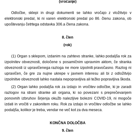
(vročanje)
Odločbe, sklepi in drugi dokumenti se lahko vročajo z vložitvijo v
elektronski predal, ki ni varen elektronski predal po 86. členu zakona, ob
upoštevanju četrtega odstavka 306.a člena zakona.
8. člen
(rok)
(1) Organ s sklepom, izdanim na zahtevo stranke, lahko podaljša rok za
izpolnitev obveznosti, določene s posamičnim upravnim aktom, če stranka
obveznosti iz upravičenega razloga ne more izpolniti pravočasno. Razlog ni
upravičen, če gre za nujne ukrepe v javnem interesu ali bi z odložitvijo
izpolnitve obveznosti lahko nastala nepopravljiva ali težko popravljiva škoda.
(2) Organ lahko podaljša rok za izdajo in vročitev odločbe, ki je zaradi
razlogov na strani stranke ali organa, ki so povezani s preprečevanjem
ponovnih izbruhov širjenja okužb nalezljive bolezni COVID-19, ni mogoče
izdati in vročiti v zakonitem roku. Rok za izdajo in vročitev odločbe se lahko
podaljša, kolikor je treba, vendar ne več kot za dva meseca.
KONČNA DOLOČBA
9. člen