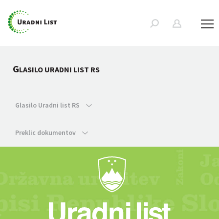
G
LASILO URADNI LIST RS
Glasilo Uradni list RS
Preklic dokumentov