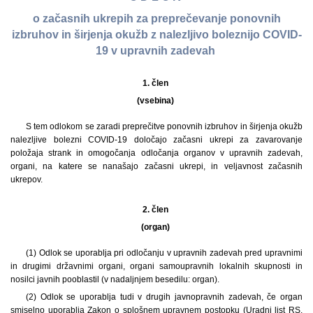
o začasnih ukrepih za preprečevanje ponovnih
izbruhov in širjenja okužb z nalezljivo boleznijo COVID-
19 v upravnih zadevah
1. člen
(vsebina)
S tem odlokom se zaradi preprečitve ponovnih izbruhov in širjenja okužb
nalezljive bolezni COVID-19 določajo začasni ukrepi za zavarovanje
položaja strank in omogočanja odločanja organov v upravnih zadevah,
organi, na katere se nanašajo začasni ukrepi, in veljavnost začasnih
ukrepov.
2. člen
(organ)
(1) Odlok se uporablja pri odločanju v upravnih zadevah pred upravnimi
in drugimi državnimi organi, organi samoupravnih lokalnih skupnosti in
nosilci javnih pooblastil (v nadaljnjem besedilu: organ).
(2) Odlok se uporablja tudi v drugih javnopravnih zadevah, če organ
smiselno uporablja Zakon o splošnem upravnem postopku (Uradni list RS,