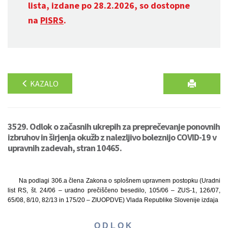
lista, izdane po 28.2.2026, so dostopne
na
PISRS
.
KAZALO
3529. Odlok o začasnih ukrepih za preprečevanje ponovnih
izbruhov in širjenja okužb z nalezljivo boleznijo COVID-19 v
upravnih zadevah, stran 10465.
Na podlagi 306.a člena Zakona o splošnem upravnem postopku (Uradni
list RS, št. 24/06 – uradno prečiščeno besedilo, 105/06 – ZUS-1, 126/07,
65/08, 8/10, 82/13 in 175/20 – ZIUOPDVE) Vlada Republike Slovenije izdaja
O D L O K