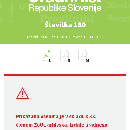
Številka 180
Uradni list RS, št. 180/2021 z dne 18. 11. 2021
Prikazana vsebina je v skladu s 33.
členom
ZoUL
arhivska. Izdaje uradnega