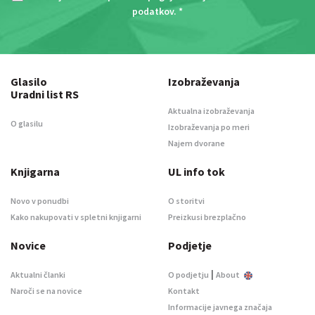
podatkov
. *
Glasilo
Izobraževanja
Uradni list RS
Aktualna izobraževanja
O glasilu
Izobraževanja po meri
Najem dvorane
Knjigarna
UL info tok
Novo v ponudbi
O storitvi
Kako nakupovati v spletni knjigarni
Preizkusi brezplačno
Novice
Podjetje
|
Aktualni članki
O podjetju
About
Naroči se na novice
Kontakt
Informacije javnega značaja