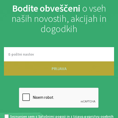
Bodite obveščeni
o vseh
naših novostih, akcijah in
dogodkih
PRIJAVA
Seznanjen sem s
Splošnimi pogoji
in z
Izjavo o varstvu osebnih