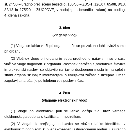
št. 24/06 – uradno prečiščeno besedilo, 105/06 – ZUS-1, 126/07, 65/08, 8/10,
82/13 in 175/20 – ZIUOPDVE; v nadaljnjem besedilu: zakon) na podlagi
4. člena zakona.
3. člen
(vlaganje vlog)
(1) Vloga se lahko vloži pri organu le, če se po zakonu lahko vloži samo
pri organu.
(2) Vložitev vloge pri organu je treba predhodno najaviti in se o času
vložitve vloge dogovoriti z organom. Postopek naročanja, telefonske številke
in elektronski naslovi se objavijo na javno dostopnem mestu in na spletni
strani organa skupaj z informacijami o uveljavitvi začasnih ukrepov. Organ
zagotavlja naročanje po telefonu ves poslovni čas.
4. člen
(vlaganje elektronskih vlog)
(1) Vloge po elektronski poti se lahko vložijo tudi brez varnega
elektronskega podpisa s kvalificiranim potrdilom.
(2) V vlogah iz prejšnjega odstavka se vložnik lahko identificira z
elektronskim podpisom, ki ni enakovreden lastnoročnemu podpisu, z uradno