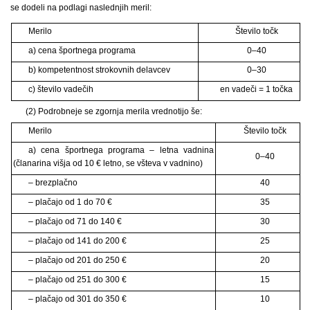
se dodeli na podlagi naslednjih meril:
Merilo
Število točk
a) cena športnega programa
0–40
b) kompetentnost strokovnih delavcev
0–30
c) število vadečih
en vadeči = 1 točka
(2) Podrobneje se zgornja merila vrednotijo še:
Merilo
Število točk
a) cena športnega programa – letna vadnina
0–40
(članarina višja od 10 € letno, se všteva v vadnino)
– brezplačno
40
– plačajo od 1 do 70 €
35
– plačajo od 71 do 140 €
30
– plačajo od 141 do 200 €
25
– plačajo od 201 do 250 €
20
– plačajo od 251 do 300 €
15
– plačajo od 301 do 350 €
10