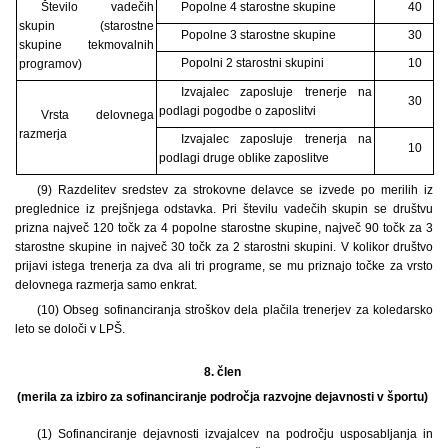
Število vadečih
Popolne 4 starostne skupine
40
skupin (starostne
Popolne 3 starostne skupine
30
skupine tekmovalnih
Popolni 2 starostni skupini
10
programov)
Izvajalec zaposluje trenerje na
30
podlagi pogodbe o zaposlitvi
Vrsta delovnega
razmerja
Izvajalec zaposluje trenerja na
10
podlagi druge oblike zaposlitve
(9) Razdelitev sredstev za strokovne delavce se izvede po merilih iz
preglednice iz prejšnjega odstavka. Pri številu vadečih skupin se društvu
prizna največ 120 točk za 4 popolne starostne skupine, največ 90 točk za 3
starostne skupine in največ 30 točk za 2 starostni skupini. V kolikor društvo
prijavi istega trenerja za dva ali tri programe, se mu priznajo točke za vrsto
delovnega razmerja samo enkrat.
(10) Obseg sofinanciranja stroškov dela plačila trenerjev za koledarsko
leto se določi v LPŠ.
8. člen
(merila za izbiro za sofinanciranje področja razvojne dejavnosti v športu)
(1) Sofinanciranje dejavnosti izvajalcev na področju usposabljanja in