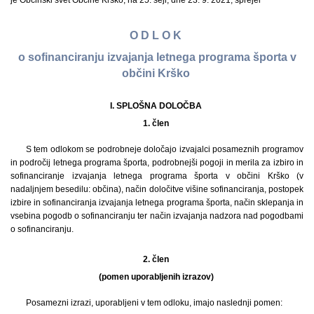
je Občinski svet Občine Krško, na 25. seji, dne 23. 9. 2021, sprejel
O D L O K
o sofinanciranju izvajanja letnega programa športa v
občini Krško
I. SPLOŠNA DOLOČBA
1. člen
S tem odlokom se podrobneje določajo izvajalci posameznih programov
in področij letnega programa športa, podrobnejši pogoji in merila za izbiro in
sofinanciranje izvajanja letnega programa športa v občini Krško (v
nadaljnjem besedilu: občina), način določitve višine sofinanciranja, postopek
izbire in sofinanciranja izvajanja letnega programa športa, način sklepanja in
vsebina pogodb o sofinanciranju ter način izvajanja nadzora nad pogodbami
o sofinanciranju.
2. člen
(pomen uporabljenih izrazov)
Posamezni izrazi, uporabljeni v tem odloku, imajo naslednji pomen: