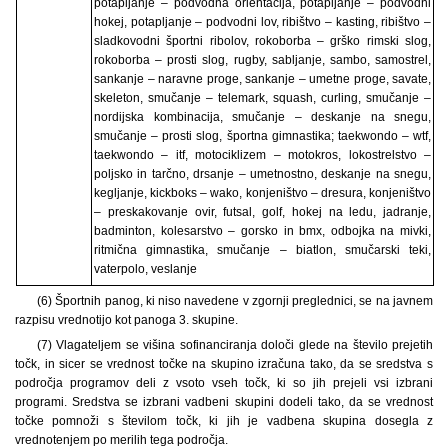
potapljanje – podvodna orientacija, potapljanje – podvodni
hokej, potapljanje – podvodni lov, ribištvo – kasting, ribištvo –
sladkovodni športni ribolov, rokoborba – grško rimski slog,
rokoborba – prosti slog, rugby, sabljanje, sambo, samostrel,
sankanje – naravne proge, sankanje – umetne proge, savate,
skeleton, smučanje – telemark, squash, curling, smučanje –
nordijska kombinacija, smučanje – deskanje na snegu,
smučanje – prosti slog, športna gimnastika; taekwondo – wtf,
taekwondo – itf, motociklizem – motokros, lokostrelstvo –
poljsko in tarčno, drsanje – umetnostno, deskanje na snegu,
kegljanje, kickboks – wako, konjeništvo – dresura, konjeništvo
– preskakovanje ovir, futsal, golf, hokej na ledu, jadranje,
badminton, kolesarstvo – gorsko in bmx, odbojka na mivki,
ritmična gimnastika, smučanje – biatlon, smučarski teki,
vaterpolo, veslanje
(6) Športnih panog, ki niso navedene v zgornji preglednici, se na javnem
razpisu vrednotijo kot panoga 3. skupine.
(7) Vlagateljem se višina sofinanciranja določi glede na število prejetih
točk, in sicer se vrednost točke na skupino izračuna tako, da se sredstva s
področja programov deli z vsoto vseh točk, ki so jih prejeli vsi izbrani
programi. Sredstva se izbrani vadbeni skupini dodeli tako, da se vrednost
točke pomnoži s številom točk, ki jih je vadbena skupina dosegla z
vrednotenjem po merilih tega področja.