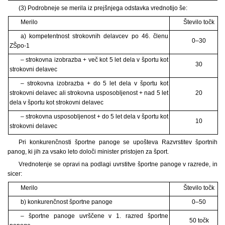
(3) Podrobneje se merila iz prejšnjega odstavka vrednotijo še:
Merilo
Število točk
a) kompetentnost strokovnih delavcev po 46. členu
0–30
ZŠpo-1
– strokovna izobrazba + več kot 5 let dela v športu kot
30
strokovni delavec
– strokovna izobrazba + do 5 let dela v športu kot
strokovni delavec ali strokovna usposobljenost + nad 5 let
20
dela v športu kot strokovni delavec
– strokovna usposobljenost + do 5 let dela v športu kot
10
strokovni delavec
Pri konkurenčnosti športne panoge se upošteva Razvrstitev športnih
panog, ki jih za vsako leto določi minister pristojen za šport.
Vrednotenje se opravi na podlagi uvrstitve športne panoge v razrede, in
sicer:
Merilo
Število točk
b) konkurenčnost športne panoge
0–50
– športne panoge uvrščene v 1. razred športne
50 točk