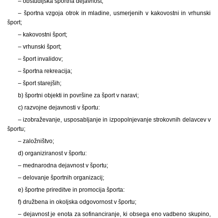
– obštudijska športna dejavnost;
– športna vzgoja otrok in mladine, usmerjenih v kakovostni in vrhunski
šport;
– kakovostni šport;
– vrhunski šport;
– šport invalidov;
– športna rekreacija;
– šport starejših;
b) športni objekti in površine za šport v naravi;
c) razvojne dejavnosti v športu:
– izobraževanje, usposabljanje in izpopolnjevanje strokovnih delavcev v
športu;
– založništvo;
d) organiziranost v športu:
– mednarodna dejavnost v športu;
– delovanje športnih organizacij;
e) športne prireditve in promocija športa:
f) družbena in okoljska odgovornost v športu;
– dejavnost je enota za sofinanciranje, ki obsega eno vadbeno skupino,