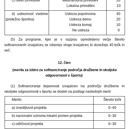
c) raven prireditve
Mednarodna prireditev
20
Lokalna prireditev
10
d) ustreznost vsebine
Ustreza popolnoma
40
(pretežno športna)
Ustreza delno
20
Ustreza komaj
10
Ne ustreza
0
(5) Za programe, kjer je v razpisu opredeljeno večje število
sofinanciranih izvajalcev, se izberejo vloge izvajalcev, ki dosežejo 40 točk in
več.
12. člen
(merila za izbiro za sofinanciranje področja družbene in okoljske
odgovornosti v športu)
(1) Sofinanciranje dejavnosti izvajalcev na področju družbene in
okoljske odgovornosti v športu se dodeli na podlagi naslednjih meril:
Merilo
Število točk
a) izvedljivost projekta
0–40
b) nacionalni oziroma lokalni pomen projekta
0–30
c) odličnost projekta
0–30