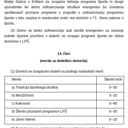
Matije Gubca v Krškem za izvajalce letnega programa športa in druge
uporabnike ter delno sofinanciranje stroškov energentov bo izvedena
upoštevajoč priznane programe v pogodbi o sofinanciranju programov
športa v letu razpisa in prednostni vrstni red določen v 71. členu zakona o
športu.
(3) Delno se lahko sofinancirajo tudi stroški energentov za zunanje
pokrite športne površine v katerih se izvajajo programi športa do višine
določene v LPŠ.
14. člen
(merila za dodelitev domicila)
(1) Domicil se izvajalcem dodeli na podlagi naslednjih meril:
Merilo
Število točk
a) Tradicija športnega društva
0–30
b) Množičnost
5–20
c) Kakovost
0–90
d) Število priznanih programov LPŠ
0–30
e) Javni interes
0–10