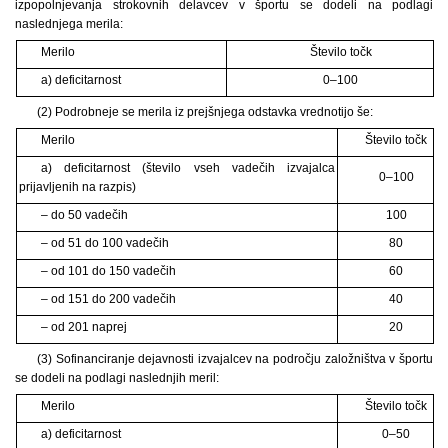
izpopolnjevanja strokovnih delavcev v športu se dodeli na podlagi
naslednjega merila:
Merilo
Število točk
a) deficitarnost
0–100
(2) Podrobneje se merila iz prejšnjega odstavka vrednotijo še:
Merilo
Število točk
a) deficitarnost (število vseh vadečih izvajalca
0–100
prijavljenih na razpis)
– do 50 vadečih
100
– od 51 do 100 vadečih
80
– od 101 do 150 vadečih
60
– od 151 do 200 vadečih
40
– od 201 naprej
20
(3) Sofinanciranje dejavnosti izvajalcev na področju založništva v športu
se dodeli na podlagi naslednjih meril:
Merilo
Število točk
a) deficitarnost
0–50