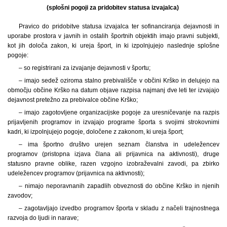
(splošni pogoji za pridobitev statusa izvajalca)
Pravico do pridobitve statusa izvajalca ter sofinanciranja dejavnosti in
uporabe prostora v javnih in ostalih športnih objektih imajo pravni subjekti,
kot jih določa zakon, ki ureja šport, in ki izpolnjujejo naslednje splošne
pogoje:
– so registrirani za izvajanje dejavnosti v športu;
– imajo sedež oziroma stalno prebivališče v občini Krško in delujejo na
območju občine Krško na datum objave razpisa najmanj dve leti ter izvajajo
dejavnost pretežno za prebivalce občine Krško;
– imajo zagotovljene organizacijske pogoje za uresničevanje na razpis
prijavljenih programov in izvajajo programe športa s svojimi strokovnimi
kadri, ki izpolnjujejo pogoje, določene z zakonom, ki ureja šport;
– ima športno društvo urejen seznam članstva in udeležencev
programov (pristopna izjava člana ali prijavnica na aktivnosti), druge
statusno pravne oblike, razen vzgojno izobraževalni zavodi, pa zbirko
udeležencev programov (prijavnica na aktivnosti);
– nimajo neporavnanih zapadlih obveznosti do občine Krško in njenih
zavodov;
– zagotavljajo izvedbo programov športa v skladu z načeli trajnostnega
razvoja do ljudi in narave;