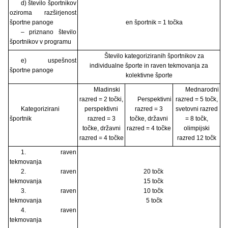
d) število športnikov
oziroma razširjenost
športne panoge
en športnik = 1 točka
– priznano število
športnikov v programu
Število kategoriziranih športnikov za
e) uspešnost
individualne športe in raven tekmovanja za
športne panoge
kolektivne športe
Mladinski
Mednarodni
razred = 2 točki,
Perspektivni
razred = 5 točk,
Kategorizirani
perspektivni
razred = 3
svetovni razred
športnik
razred = 3
točke, državni
= 8 točk,
točke, državni
razred = 4 točke
olimpijski
razred = 4 točke
razred 12 točk
1. raven
tekmovanja
2. raven
20 točk
tekmovanja
15 točk
3. raven
10 točk
tekmovanja
5 točk
4. raven
tekmovanja