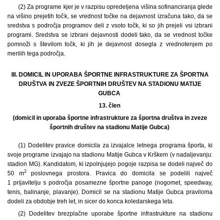
(2) Za programe kjer je v razpisu opredeljena višina sofinanciranja glede
na višino prejetih točk, se vrednost točke na dejavnost izračuna tako, da se
sredstva s področja programov deli z vsoto točk, ki so jih prejeli vsi izbrani
programi. Sredstva se izbrani dejavnosti dodeli tako, da se vrednost točke
pomnoži s številom točk, ki jih je dejavnost dosegla z vrednotenjem po
merilih tega področja.
III. DOMICIL IN UPORABA ŠPORTNE INFRASTRUKTURE ZA ŠPORTNA
DRUŠTVA IN ZVEZE ŠPORTNIH DRUŠTEV NA STADIONU MATIJE
GUBCA
13. člen
(domicil in uporaba športne infrastrukture za športna društva in zveze
športnih društev na stadionu Matije Gubca)
(1) Dodelitev pravice domicila za izvajalce letnega programa športa, ki
svoje programe izvajajo na stadionu Matije Gubca v Krškem (v nadaljevanju:
stadion MG). Kandidatom, ki izpolnjujejo pogoje razpisa se dodeli največ do
2
50 m
poslovnega prostora. Pravica do domicila se podelili največ
1 prijavitelju s področja posamezne športne panoge (nogomet, speedway,
tenis, balinanje, plavanje). Domicil se na stadionu Matije Gubca praviloma
dodeli za obdobje treh let, in sicer do konca koledarskega leta.
(2) Dodelitev brezplačne uporabe športne infrastrukture na stadionu