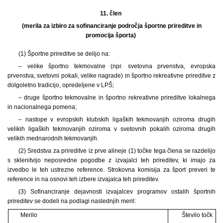
11. člen
(merila za izbiro za sofinanciranje področja športne prireditve in
promocija športa)
(1) Športne prireditve se delijo na:
– velike športno tekmovalne (npr. svetovna prvenstva, evropska
prvenstva, svetovni pokali, velike nagrade) in športno rekreativne prireditve z
dolgoletno tradicijo, opredeljene v LPŠ;
– druge športno tekmovalne in športno rekreativne prireditve lokalnega
in nacionalnega pomena;
– nastope v evropskih klubskih ligaških tekmovanjih oziroma drugih
velikih ligaških tekmovanjih oziroma v svetovnih pokalih oziroma drugih
velikih mednarodnih tekmovanjih.
(2) Sredstva za prireditve iz prve alineje (1) točke tega člena se razdelijo
s sklenitvijo neposredne pogodbe z izvajalci teh prireditev, ki imajo za
izvedbo le teh ustrezne reference. Strokovna komisija za šport preveri te
reference in na osnovi teh izbere izvajalca teh prireditev.
(3) Sofinanciranje dejavnosti izvajalcev programov ostalih športnih
prireditev se dodeli na podlagi naslednjih meril:
Merilo
Število točk