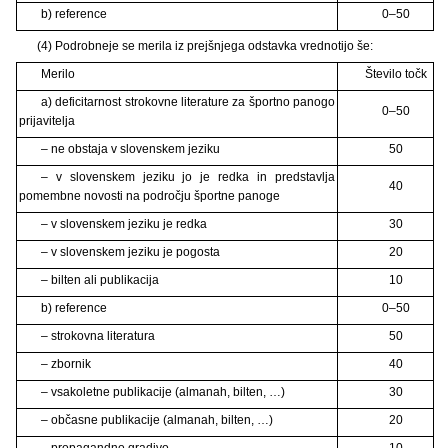
b) reference
0–50
(4) Podrobneje se merila iz prejšnjega odstavka vrednotijo še:
Merilo
Število točk
a) deficitarnost strokovne literature za športno panogo
0–50
prijavitelja
– ne obstaja v slovenskem jeziku
50
– v slovenskem jeziku jo je redka in predstavlja
40
pomembne novosti na področju športne panoge
– v slovenskem jeziku je redka
30
– v slovenskem jeziku je pogosta
20
– bilten ali publikacija
10
b) reference
0–50
– strokovna literatura
50
– zbornik
40
– vsakoletne publikacije (almanah, bilten, …)
30
– občasne publikacije (almanah, bilten, …)
20
– propagandno gradivo
10