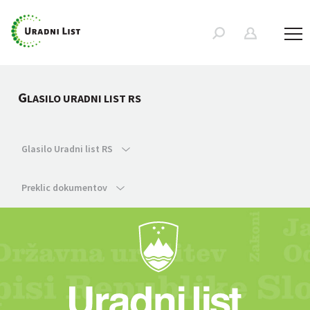
G
LASILO URADNI LIST RS
Glasilo Uradni list RS
Preklic dokumentov