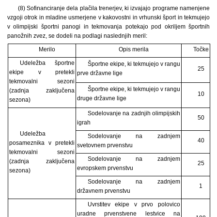
(8) Sofinanciranje dela plačila trenerjev, ki izvajajo programe namenjene
vzgoji otrok in mladine usmerjene v kakovostni in vrhunski šport in tekmujejo
v olimpijski športni panogi in tekmovanja potekajo pod okriljem športnih
panožnih zvez, se dodeli na podlagi naslednjih meril:
Merilo
Opis merila
Točke
Udeležba športne
Športne ekipe, ki tekmujejo v rangu
25
ekipe v pretekli
prve državne lige
tekmovalni sezoni
Športne ekipe, ki tekmujejo v rangu
(zadnja zaključena
10
druge državne lige
sezona)
Sodelovanje na zadnjih olimpijskih
50
igrah
Udeležba
Sodelovanje na zadnjem
40
posameznika v pretekli
svetovnem prvenstvu
tekmovalni sezoni
Sodelovanje na zadnjem
(zadnja zaključena
25
evropskem prvenstvu
sezona)
Sodelovanje na zadnjem
1
državnem prvenstvu
Uvrstitev ekipe v prvo polovico
uradne prvenstvene lestvice na