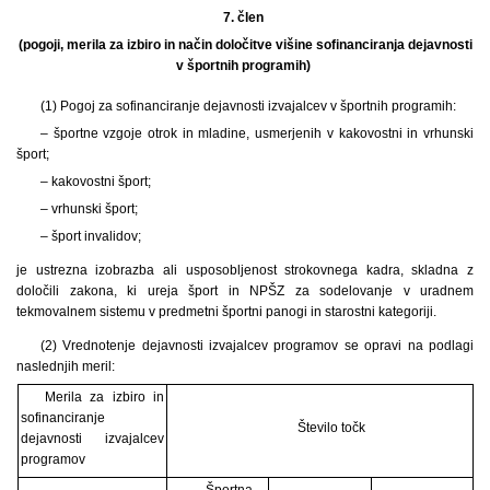
7. člen
(pogoji, merila za izbiro in način določitve višine sofinanciranja dejavnosti
v športnih programih)
(1) Pogoj za sofinanciranje dejavnosti izvajalcev v športnih programih:
– športne vzgoje otrok in mladine, usmerjenih v kakovostni in vrhunski
šport;
– kakovostni šport;
– vrhunski šport;
– šport invalidov;
je ustrezna izobrazba ali usposobljenost strokovnega kadra, skladna z
določili zakona, ki ureja šport in NPŠZ za sodelovanje v uradnem
tekmovalnem sistemu v predmetni športni panogi in starostni kategoriji.
(2) Vrednotenje dejavnosti izvajalcev programov se opravi na podlagi
naslednjih meril:
Merila za izbiro in
sofinanciranje
Število točk
dejavnosti izvajalcev
programov
Športna