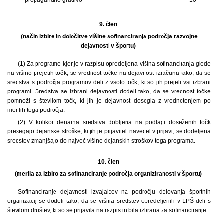
9. člen
(način izbire in določitve višine sofinanciranja področja razvojne
dejavnosti v športu)
(1) Za programe kjer je v razpisu opredeljena višina sofinanciranja glede
na višino prejetih točk, se vrednost točke na dejavnost izračuna tako, da se
sredstva s področja programov deli z vsoto točk, ki so jih prejeli vsi izbrani
programi. Sredstva se izbrani dejavnosti dodeli tako, da se vrednost točke
pomnoži s številom točk, ki jih je dejavnost dosegla z vrednotenjem po
merilih tega področja.
(2) V kolikor denarna sredstva dobljena na podlagi doseženih točk
presegajo dejanske stroške, ki jih je prijavitelj navedel v prijavi, se dodeljena
sredstev zmanjšajo do največ višine dejanskih stroškov tega programa.
10. člen
(merila za izbiro za sofinanciranje področja organiziranosti v športu)
Sofinanciranje dejavnosti izvajalcev na področju delovanja športnih
organizacij se dodeli tako, da se višina sredstev opredeljenih v LPŠ deli s
številom društev, ki so se prijavila na razpis in bila izbrana za sofinanciranje.