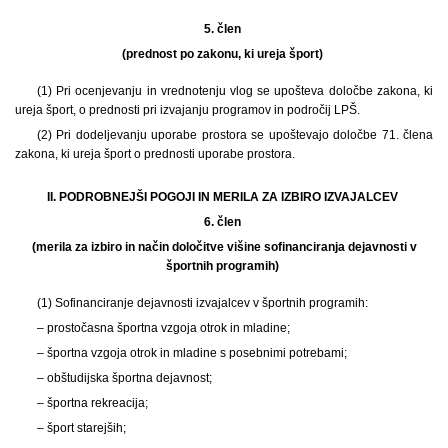
5. člen
(prednost po zakonu, ki ureja šport)
(1) Pri ocenjevanju in vrednotenju vlog se upošteva določbe zakona, ki
ureja šport, o prednosti pri izvajanju programov in področij LPŠ.
(2) Pri dodeljevanju uporabe prostora se upoštevajo določbe 71. člena
zakona, ki ureja šport o prednosti uporabe prostora.
II. PODROBNEJŠI POGOJI IN MERILA ZA IZBIRO IZVAJALCEV
6. člen
(merila za izbiro in način določitve višine sofinanciranja dejavnosti v
športnih programih)
(1) Sofinanciranje dejavnosti izvajalcev v športnih programih:
– prostočasna športna vzgoja otrok in mladine;
– športna vzgoja otrok in mladine s posebnimi potrebami;
– obštudijska športna dejavnost;
– športna rekreacija;
– šport starejših;