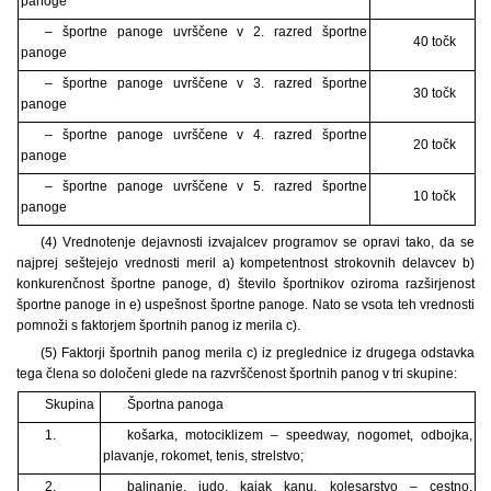
panoge
– športne panoge uvrščene v 2. razred športne
40 točk
panoge
– športne panoge uvrščene v 3. razred športne
30 točk
panoge
– športne panoge uvrščene v 4. razred športne
20 točk
panoge
– športne panoge uvrščene v 5. razred športne
10 točk
panoge
(4) Vrednotenje dejavnosti izvajalcev programov se opravi tako, da se
najprej seštejejo vrednosti meril a) kompetentnost strokovnih delavcev b)
konkurenčnost športne panoge, d) število športnikov oziroma razširjenost
športne panoge in e) uspešnost športne panoge. Nato se vsota teh vrednosti
pomnoži s faktorjem športnih panog iz merila c).
(5) Faktorji športnih panog merila c) iz preglednice iz drugega odstavka
tega člena so določeni glede na razvrščenost športnih panog v tri skupine:
Skupina
Športna panoga
1.
košarka, motociklizem – speedway, nogomet, odbojka,
plavanje, rokomet, tenis, strelstvo;
2.
balinanje, judo, kajak kanu, kolesarstvo – cestno,