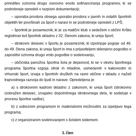
prireditev oziroma drugo osnovno enoto sofinanciranja programov, ki se
podrobneje opredeli v razpisni dokumentaciji;
– uporaba prostora obsega uporabo prostora v javnih in ostalih športnih
objektih ter površinah za šport v naravi in se podrobneje opredeli z LPŠ;
– športnik je posameznik, ki je za matični klub s sedežem v občini Krško
registriran kot športnik skladno z 32. členom zakona, ki ureja šport;
– strokovni delavec v športu je posameznik, ki izpolnjuje pogoje od 46.
do 49. člena zakona, ki ureja šport in ima s prijaviteljem sklenjeno pogodbo o
zaposlitvi oziroma drugo vrsto pogodbe o sodelovanju;
– občinska panožna športna šola je dejavnost, ki se v okviru športnega
programa športna vzgoja otrok in mladine, usmerjenih v kakovostni in
vrhunski šport, izvaja v športnih društvih na ravni občine v skladu z načeli
trajnostnega razvoja do ljudi in narave. Opredeljena je:
a) s strokovnim kadrom skladno z zakonom, ki ureja šport (strokovno
izobražen delavec, izvajalec dopolnilnega strokovnega dela, ki sodeluje v
procesu športne vadbe);
b) z ustreznim programom in materialnimi možnostmi za izpeljavo tega
programa;
c) z organiziranim sodelovanjem s šolskim sistemom.
3. člen