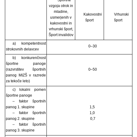
vzgoja otrok in
mladine,
Kakovostni
Vrhunski
usmerjenih v
šport
šport
kakovostni in
vrhunski šport,
Šport invalidov
a) kompetentnost
0–30
strokovnih delavcev
b) konkurenčnost
športne panoge
(razvrstitev športnih
0–50
panog MIZŠ v razrede
za tekoče leto)
c) lokalni pomen
športne panoge
– faktor športnih
panog 1. skupine
1,5
– faktor športnih
1,0
panog 2. skupine
0,7
– faktor športnih
panog 3. skupine