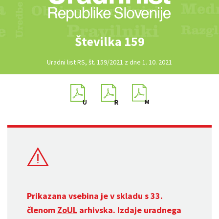
Številka 159
Uradni list RS, št. 159/2021 z dne 1. 10. 2021
Prikazana vsebina je v skladu s 33.
členom
ZoUL
arhivska. Izdaje uradnega