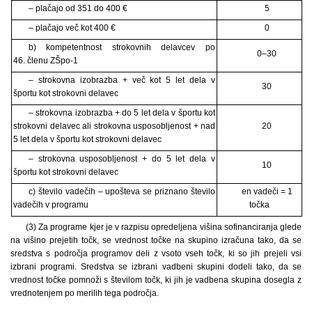
– plačajo od 351 do 400 €
5
– plačajo več kot 400 €
0
b) kompetentnost strokovnih delavcev po
0–30
46. členu ZŠpo-1
– strokovna izobrazba + več kot 5 let dela v
30
športu kot strokovni delavec
– strokovna izobrazba + do 5 let dela v športu kot
strokovni delavec ali strokovna usposobljenost + nad
20
5 let dela v športu kot strokovni delavec
– strokovna usposobljenost + do 5 let dela v
10
športu kot strokovni delavec
c) število vadečih – upošteva se priznano število
en vadeči = 1
vadečih v programu
točka
(3) Za programe kjer je v razpisu opredeljena višina sofinanciranja glede
na višino prejetih točk, se vrednost točke na skupino izračuna tako, da se
sredstva s področja programov deli z vsoto vseh točk, ki so jih prejeli vsi
izbrani programi. Sredstva se izbrani vadbeni skupini dodeli tako, da se
vrednost točke pomnoži s številom točk, ki jih je vadbena skupina dosegla z
vrednotenjem po merilih tega področja.