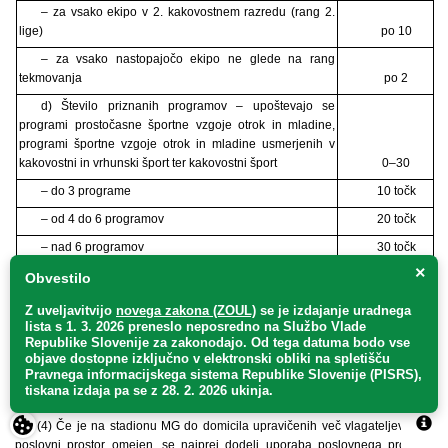
– za vsako ekipo v 2. kakovostnem razredu (rang 2.
lige)
po 10
– za vsako nastopajočo ekipo ne glede na rang
tekmovanja
po 2
d) Število priznanih programov – upoštevajo se
programi prostočasne športne vzgoje otrok in mladine,
programi športne vzgoje otrok in mladine usmerjenih v
kakovostni in vrhunski šport ter kakovostni šport
0–30
– do 3 programe
10 točk
– od 4 do 6 programov
20 točk
– nad 6 programov
30 točk
×
e) Status organizacije, ki deluje v javnem interesu, ki
Obvestilo
ga dodeljuje Ministrstvo za šolstvo, izobraževanje in šport
0–10
Z uveljavitvijo
novega zakona (ZOUL)
se je
izdajanje uradnega
– pridobljen status
10 točk
lista s 1. 3. 2026 preneslo
neposredno
na Službo Vlade
Republike Slovenije za zakonodajo
. Od tega datuma bodo vse
– ni statusa
0 točk
objave dostopne izključno v elektronski obliki na spletišču
Pravnega informacijskega sistema Republike Slovenije (PISRS),
(3) Domicil na stadionu MG se dodeli izvajalcem, ki v postopku
tiskana izdaja pa se z 28. 2. 2026 ukinja.
vrednotenja zberejo vsaj 50 točk.
(4) Če je na stadionu MG do domicila upravičenih več vlagateljev in je
poslovni prostor omejen, se najprej dodeli uporaba poslovnega prostora