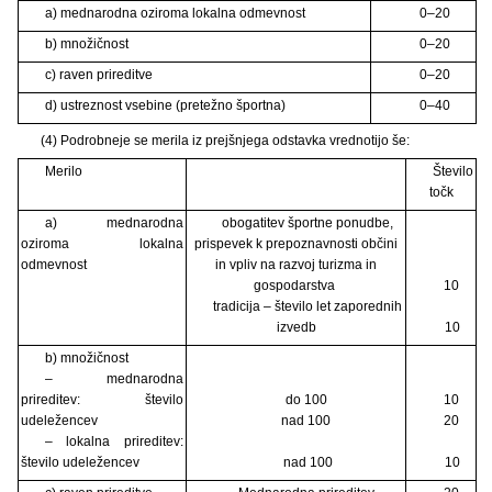
a) mednarodna oziroma lokalna odmevnost
0–20
b) množičnost
0–20
c) raven prireditve
0–20
d) ustreznost vsebine (pretežno športna)
0–40
(4) Podrobneje se merila iz prejšnjega odstavka vrednotijo še:
Merilo
Število
točk
a) mednarodna
obogatitev športne ponudbe,
oziroma lokalna
prispevek k prepoznavnosti občini
odmevnost
in vpliv na razvoj turizma in
gospodarstva
10
tradicija – število let zaporednih
izvedb
10
b) množičnost
– mednarodna
prireditev: število
do 100
10
udeležencev
nad 100
20
– lokalna prireditev:
število udeležencev
nad 100
10