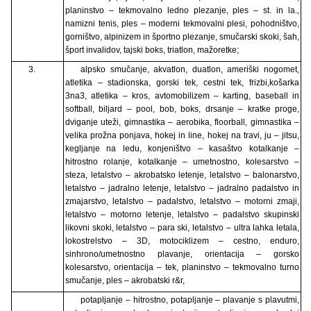
planinstvo – tekmovalno ledno plezanje, ples – st. in la.,
namizni tenis, ples – moderni tekmovalni plesi, pohodništvo,
gorništvo, alpinizem in športno plezanje, smučarski skoki, šah,
šport invalidov, tajski boks, triatlon, mažoretke;
3.
alpsko smučanje, akvatlon, duatlon, ameriški nogomet,
atletika – stadionska, gorski tek, cestni tek, frizbi,košarka
3na3, atletika – kros, avtomobilizem – karting, baseball in
softball, biljard – pool, bob, boks, drsanje – kratke proge,
dviganje uteži, gimnastika – aerobika, floorball, gimnastika –
velika prožna ponjava, hokej in line, hokej na travi, ju – jitsu,
kegljanje na ledu, konjeništvo – kasaštvo kotalkanje –
hitrostno rolanje, kotalkanje – umetnostno, kolesarstvo –
steza, letalstvo – akrobatsko letenje, letalstvo – balonarstvo,
letalstvo – jadralno letenje, letalstvo – jadralno padalstvo in
zmajarstvo, letalstvo – padalstvo, letalstvo – motorni zmaji,
letalstvo – motorno letenje, letalstvo – padalstvo skupinski
likovni skoki, letalstvo – para ski, letalstvo – ultra lahka letala,
lokostrelstvo – 3D, motociklizem – cestno, enduro,
sinhrono/umetnostno plavanje, orientacija – gorsko
kolesarstvo, orientacija – tek, planinstvo – tekmovalno turno
smučanje, ples – akrobatski r&r,
potapljanje – hitrostno, potapljanje – plavanje s plavutmi,