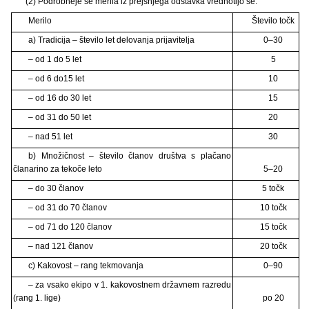
(2) Podrobneje se merila iz prejšnjega odstavka vrednotijo še:
Merilo
Število točk
a) Tradicija – število let delovanja prijavitelja
0–30
– od 1 do 5 let
5
– od 6 do15 let
10
– od 16 do 30 let
15
– od 31 do 50 let
20
– nad 51 let
30
b) Množičnost – število članov društva s plačano
članarino za tekoče leto
5–20
– do 30 članov
5 točk
– od 31 do 70 članov
10 točk
– od 71 do 120 članov
15 točk
– nad 121 članov
20 točk
c) Kakovost – rang tekmovanja
0–90
– za vsako ekipo v 1. kakovostnem državnem razredu
(rang 1. lige)
po 20