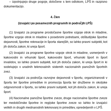
– izpolnjujejo druge pogoje, določene s tem odlokom, LPŠ in razpisno
dokumentacijo.
4. člen
(izvajalci po posameznih programih in področjih LPŠ)
(1) Izvajalci za programe prostočasne športne vzgoje otrok in mladine,
športne vzgoje otrok in mladine s posebnimi potrebami, obštudijske športne
dejavnosti, športne rekreacije in športa starejših, so lahko pravni subjekti, kot
jih določa zakon, ki ureja šport.
(2) Izvajalci za programe športne vzgoje otrok in mladine, usmerjenih v
kakovostni in vrhunski šport, kakovostni šport, vrhunski šport in šport
invalidov, so lahko pravni subjekti, kot jih določa zakon, ki ureja šport in ki
sodelujejo v uradnih tekmovalnih sistemih nacionalnih panožnih športnih
zvez.
(3) Izvajalci za področja razvojne dejavnosti v športu, organiziranosti v
športu ter športne prireditve in promocija športa ter družbene in okoljske
odgovornosti v športu, so lahko pravni subjekti, kot jih določa zakon, ki ureja
šport.
(4) Nacionalne panožne športne zveze, druge nacionalne športne zveze
ter medobčinske športne in regijske športne zveze so lahko le izvajalci
velikih in drugih mednarodnih tekmovanj in prireditev, opredeljenih v LPŠ.