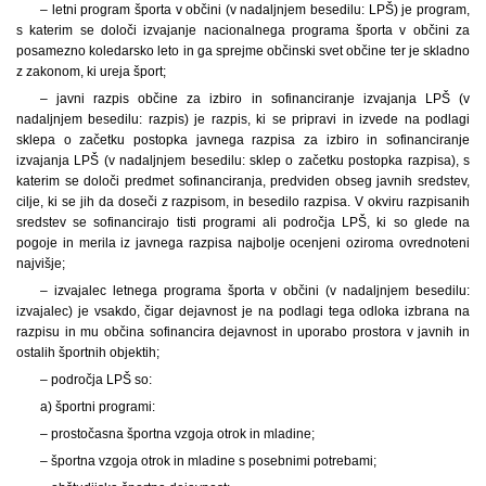
– letni program športa v občini (v nadaljnjem besedilu: LPŠ) je program,
s katerim se določi izvajanje nacionalnega programa športa v občini za
posamezno koledarsko leto in ga sprejme občinski svet občine ter je skladno
z zakonom, ki ureja šport;
– javni razpis občine za izbiro in sofinanciranje izvajanja LPŠ (v
nadaljnjem besedilu: razpis) je razpis, ki se pripravi in izvede na podlagi
sklepa o začetku postopka javnega razpisa za izbiro in sofinanciranje
izvajanja LPŠ (v nadaljnjem besedilu: sklep o začetku postopka razpisa), s
katerim se določi predmet sofinanciranja, predviden obseg javnih sredstev,
cilje, ki se jih da doseči z razpisom, in besedilo razpisa. V okviru razpisanih
sredstev se sofinancirajo tisti programi ali področja LPŠ, ki so glede na
pogoje in merila iz javnega razpisa najbolje ocenjeni oziroma ovrednoteni
najvišje;
– izvajalec letnega programa športa v občini (v nadaljnjem besedilu:
izvajalec) je vsakdo, čigar dejavnost je na podlagi tega odloka izbrana na
razpisu in mu občina sofinancira dejavnost in uporabo prostora v javnih in
ostalih športnih objektih;
– področja LPŠ so:
a) športni programi:
– prostočasna športna vzgoja otrok in mladine;
– športna vzgoja otrok in mladine s posebnimi potrebami;