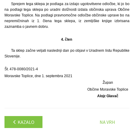
Sprejem tega sklepa je podlaga za izdajo ugotovitvene odločbe, ki jo bo
na podlagi tega sklepa po uradni dolžnosti izdala občinska uprava Občine
Moravske Toplice. Na podlagi pravnomočne odločbe občinske uprave bo na
nepremičninah iz 1. člena tega sklepa, iz zemljiške knjige izbrisana
zaznamba o javnem dobru.
4. člen
Ta sklep začne veljati naslednji dan po objavi v Uradnem listu Republike
Slovenije.
Št. 478-0080/2021-4
Moravske Toplice, dne 1. septembra 2021
Župan
Občine Moravske Toplice
Alojz Glavač
KAZALO
NA VRH