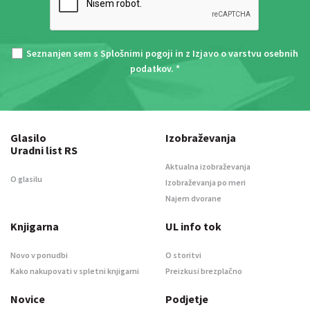
Seznanjen sem s
Splošnimi pogoji
in z
Izjavo o varstvu osebnih
podatkov
. *
Glasilo
Izobraževanja
Uradni list RS
Aktualna izobraževanja
O glasilu
Izobraževanja po meri
Najem dvorane
Knjigarna
UL info tok
Novo v ponudbi
O storitvi
Kako nakupovati v spletni knjigarni
Preizkusi brezplačno
Novice
Podjetje