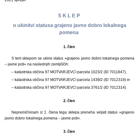
2021 sprejel
S K L E P
o ukinitvi statusa grajeno javno dobro lokalnega
pomena
1. člen
S tem sklepom se ukine status »grajeno javno dobro lokalnega pomena
– javne poti« na naslednjih zemljiščih:
– katastrska občina 97 MOTVARJEVCI parcela 1023/2 (ID 7011847),
– katastrska občina 97 MOTVARJEVCI parcela 1439/2 (ID 7012319) in
– katastrska občina 97 MOTVARJEVCI parcela 3761/2 (ID 7012314).
2. člen
Nepremičninam iz 1. člena tega sklepa preneha veljati status »grajeno
javno dobro lokalnega pomena – javne poti«.
3. člen