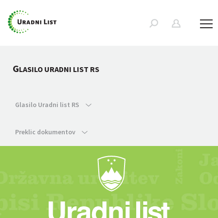
G
LASILO URADNI LIST RS
Glasilo Uradni list RS
Preklic dokumentov