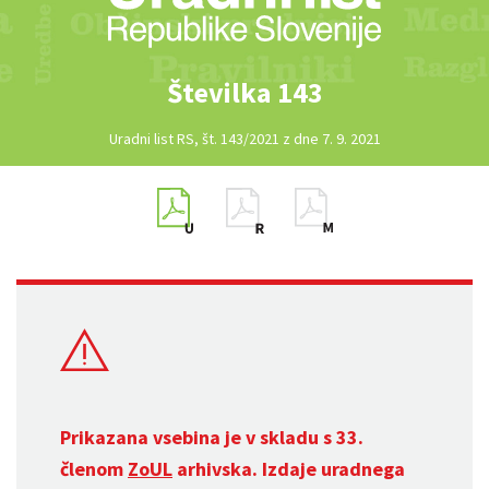
Številka 143
Uradni list RS, št. 143/2021 z dne 7. 9. 2021
Prikazana vsebina je v skladu s 33.
členom
ZoUL
arhivska. Izdaje uradnega