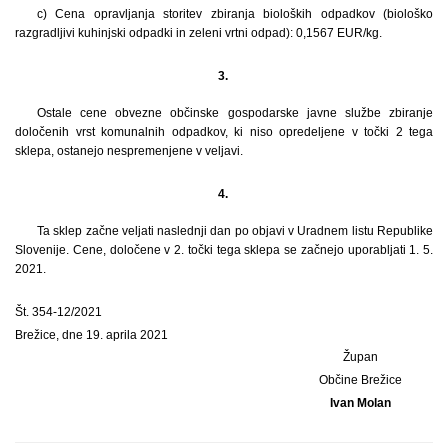
c) Cena opravljanja storitev zbiranja bioloških odpadkov (biološko
razgradljivi kuhinjski odpadki in zeleni vrtni odpad): 0,1567 EUR/kg.
3.
Ostale cene obvezne občinske gospodarske javne službe zbiranje
določenih vrst komunalnih odpadkov, ki niso opredeljene v točki 2 tega
sklepa, ostanejo nespremenjene v veljavi.
4.
Ta sklep začne veljati naslednji dan po objavi v Uradnem listu Republike
Slovenije. Cene, določene v 2. točki tega sklepa se začnejo uporabljati 1. 5.
2021.
Št. 354-12/2021
Brežice, dne 19. aprila 2021
Župan
Občine Brežice
Ivan Molan