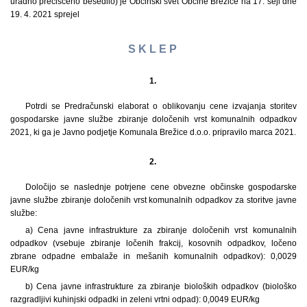
uradno prečiščeno besedilo) je Občinski svet Občine Brežice na 17. seji dne
19. 4. 2021 sprejel
S K L E P
1.
Potrdi se Predračunski elaborat o oblikovanju cene izvajanja storitev
gospodarske javne službe zbiranje določenih vrst komunalnih odpadkov
2021, ki ga je Javno podjetje Komunala Brežice d.o.o. pripravilo marca 2021.
2.
Določijo se naslednje potrjene cene obvezne občinske gospodarske
javne službe zbiranje določenih vrst komunalnih odpadkov za storitve javne
službe:
a) Cena javne infrastrukture za zbiranje določenih vrst komunalnih
odpadkov (vsebuje zbiranje ločenih frakcij, kosovnih odpadkov, ločeno
zbrane odpadne embalaže in mešanih komunalnih odpadkov): 0,0029
EUR/kg
b) Cena javne infrastrukture za zbiranje bioloških odpadkov (biološko
razgradljivi kuhinjski odpadki in zeleni vrtni odpad): 0,0049 EUR/kg