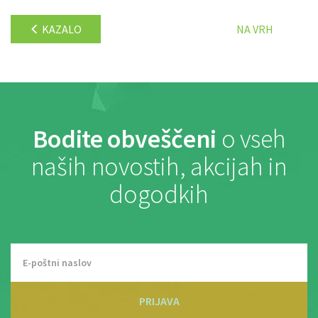
KAZALO
NA VRH
Bodite obveščeni
o vseh
naših novostih, akcijah in
dogodkih
PRIJAVA