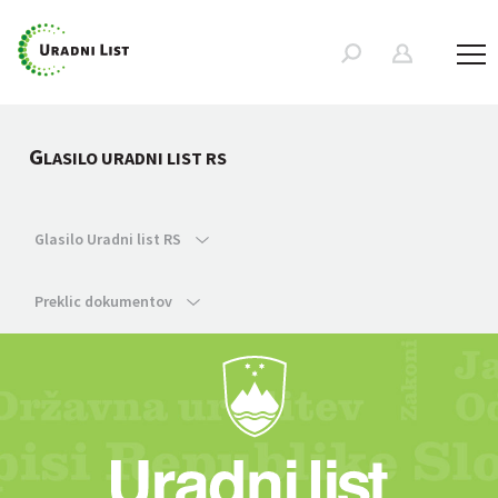
G
LASILO URADNI LIST RS
Glasilo Uradni list RS
Preklic dokumentov