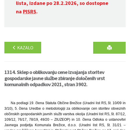
lista, izdane po 28.2.2026, so dostopne
na
PISRS
.
KAZALO
1314. Sklep o oblikovanju cene izvajanja storitev
gospodarske javne službe zbiranje določenih vrst
komunalnih odpadkov 2021, stran 3902.
Na podlagi 19. člena Statuta Občine Brežice (Uradni list RS, št. 10/09 in
3/10), 5. člena Uredbe o metodologiji za oblikovanje cen storitev obveznih
občinskih gospodarskih javnih služb varstva okolja (Uradni list RS, št. 87/12,
109/12, 76/17, 78/19, 49/20 – ZIUZEOP) in 10. člena Odloka o ustanovitvi
Javnega podjetja Komunala Brežice, d.o.o. (Uradni list RS, št. 31/21 –