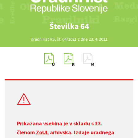
Številka 64
Uradni list RS, št. 64/2021 z dne 23. 4. 2021
Prikazana vsebina je v skladu s 33.
členom
ZoUL
arhivska. Izdaje uradnega