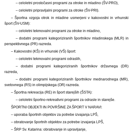
– celoletni prostočasni programi za otroke in mladino (ŠV-PRO),
– celoletni pripravljalni programi za otroke (ŠV-PRI).
– Športna vzgoja otrok in mladine usmerjeni v kakovostni in vrhunski
šport (ŠV-USM):
– celoletni tekmovalni programi za otroke in mladino,
– dodatni programi kategoriziranih športnikov mladinskega (MLR) in
perspektivnega (PR) razreda.
– Kakovostni (KŠ) in vrhunski (VŠ) šport:
– celoletni tekmovalni programi odraslih,
– dodatni programi kategoriziranih športnikov državnega (DR)
razreda,
– dodatni programi kategoriziranih športnikov mednarodnega (MR),
svetovnega (RS) in olimpijskega (OR) razreda.
– Športna rekreacija (RE) in šport starejših (ŠSTA):
– celoletni športno-rekreativni programi za odrasle in starejše.
ŠPORTNI OBJEKTI IN POVRŠINE ZA ŠPORT V NARAVI:
– uporaba športnih objektov za potrebe izvajanja LPŠ,
– obratovanje športnih objektov za potrebe izvajanja LPŠ,
– ŠRP Sv. Katarina: obratovanje in upravljanje,