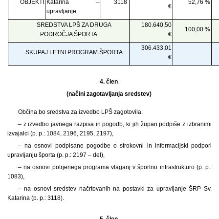
OBJEKTI
Katarina –
3118
52,76 %
€
upravljanje
SREDSTVA LPŠ ZA DRUGA
180.640,50
100,00 %
PODROČJA ŠPORTA
€
306.433,01
SKUPAJ LETNI PROGRAM ŠPORTA
€
4. člen
(načini zagotavljanja sredstev)
Občina bo sredstva za izvedbo LPŠ zagotovila:
– z izvedbo javnega razpisa in pogodb, ki jih župan podpiše z izbranimi
izvajalci (p. p.: 1084, 2196, 2195, 2197),
– na osnovi podpisane pogodbe o strokovni in informacijski podpori
upravljanju športa (p. p.: 2197 – del),
– na osnovi potrjenega programa vlaganj v športno infrastrukturo (p. p.:
1083),
– na osnovi sredstev načrtovanih na postavki za upravljanje ŠRP Sv.
Katarina (p. p.: 3118).
5. člen