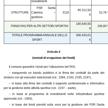
investimenti
PSR Santa
95.312,50
STRUTTURE
Caterina –
3118
52,76
€
gestione
180.640,50
FONDI PAS PER ALTRI SETTORI SPORTIVI
100,00
€
TOTALE PROGRAMMA ANNUALE DELLO
306.433,01
SPORT
€
Articolo 4
(metodi di erogazione dei fondi)
Il comune garantirà i fondi per l’attuazione del PAS:
– eseguendo un bando pubblico e la firma dei contratti da parte del
sindaco con gli esecutori selezionati (v.b.: 1084, 2193, 2195, 2197),
– in base alla firma dei contratti il supporto professionale e informatico
per la gestione delle attività sportive (v.b.: 2197 – parte),
– in base al programma di investimenti nelle infrastrutture sportive
approvato (v.b.: 1083),
– in base dei fondi previsti sulla voce per la gestione del PSR Santa