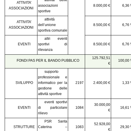
ATTIVITA’
associazioni
8.000,00 €
6,36
ASSOCIAZIONI
sportive
attività
ATTIVITA’
dell’unione
8.500,00 €
6,76
ASSOCIAZIONI
sportiva comunale
altri eventi
EVENTI
sportivi di
8.500,00 €
6,76
rilevanza
125.792,51
FONDI PAS PER IL BANDO PUBBLICO
100,00
€
supporto
professionale e
SVILUPPO
informatico per la
2197
2.400,00 €
1,33
gestione delle
attività sportive
eventi sportivi
30.000,00
EVENTI
di particolare
1084
16,61
€
rilievo
PSR Santa
52.928,00
STRUTTURE
Caterina –
1083
29,30
€