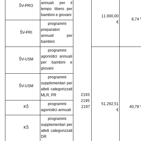
annuali per il
ŠV-PRO
tempo libero per
bambini e giovani
11.000,00
8,74
€
programmi
preparatori
ŠV-PRI
annuali per
bambini
programmi
agonistici annuali
ŠV-USM
per bambini e
giovani
programmi
supplementari per
ŠV-USM
atleti categorizzati
2193
MLR, PR
2195
programmi
51.292,51
KŠ
2197
40,78
agonistici annuali
€
programmi
supplementari per
KŠ
atleti categorizzati
DR