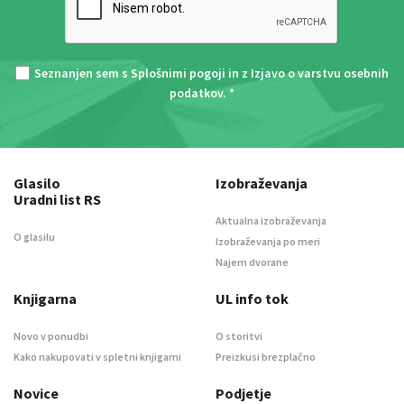
Seznanjen sem s
Splošnimi pogoji
in z
Izjavo o varstvu osebnih
podatkov
. *
Glasilo
Izobraževanja
Uradni list RS
Aktualna izobraževanja
O glasilu
Izobraževanja po meri
Najem dvorane
Knjigarna
UL info tok
Novo v ponudbi
O storitvi
Kako nakupovati v spletni knjigarni
Preizkusi brezplačno
Novice
Podjetje