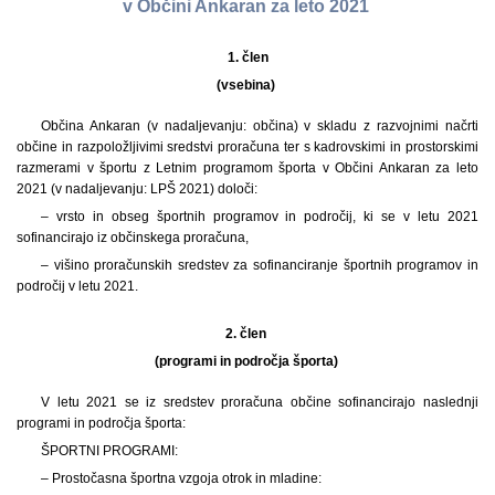
v Občini Ankaran za leto 2021
1.
člen
(vsebina)
Občina Ankaran (v nadaljevanju: občina) v skladu z razvojnimi načrti
občine in razpoložljivimi sredstvi proračuna ter s kadrovskimi in prostorskimi
razmerami v športu z Letnim programom športa v Občini Ankaran za leto
2021 (v nadaljevanju: LPŠ 2021) določi:
– vrsto in obseg športnih programov in področij, ki se v letu 2021
sofinancirajo iz občinskega proračuna,
– višino proračunskih sredstev za sofinanciranje športnih programov in
področij v letu 2021.
2. člen
(programi in področja športa)
V letu 2021 se iz sredstev proračuna občine sofinancirajo naslednji
programi in področja športa:
ŠPORTNI PROGRAMI:
– Prostočasna športna vzgoja otrok in mladine: