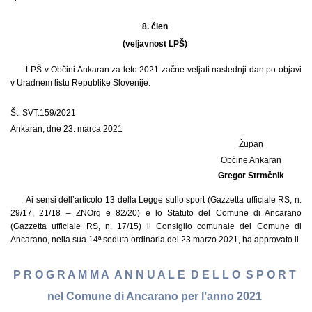
8. člen
(veljavnost LPŠ)
LPŠ v Občini Ankaran za leto 2021 začne veljati naslednji dan po objavi
v Uradnem listu Republike Slovenije.
Št. SVT.159/2021
Ankaran, dne 23. marca 2021
Župan
Občine Ankaran
Gregor Strmčnik
Ai sensi dell’articolo 13 della Legge sullo sport (Gazzetta ufficiale RS, n.
29/17, 21/18 – ZNOrg e 82/20) e lo Statuto del Comune di Ancarano
(Gazzetta ufficiale RS, n. 17/15) il Consiglio comunale del Comune di
Ancarano, nella sua 14ª seduta ordinaria del 23 marzo 2021, ha approvato il
P R O G R A M M A A N N U A L E D E L L O S P O R T
nel Comune di Ancarano per l’anno 2021