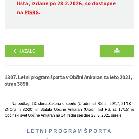
lista, izdane po 28.2.2026, so dostopne
na
PISRS
.
KAZALO
1307. Letni program športa v Občini Ankaran za leto 2021,
stran 3898.
Na podlagi 13. člena Zakona o športu (Uradni list RS, št. 29/17, 21/18 –
ZNOrg in 82/20) in Statuta Občine Ankaran (Uradni list RS, št. 17/15) je
Občinski svet Občine Ankaran na 14. redni seji dne 23. 3. 2021 sprejel
L E T N I P R O G R A M Š P O R T A