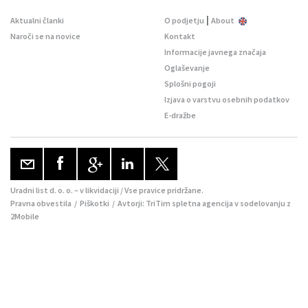
|
Aktualni članki
O podjetju
About
Naroči se na novice
Kontakt
Informacije javnega značaja
Oglaševanje
Splošni pogoji
Izjava o varstvu osebnih podatkov
E-dražbe
Uradni list d. o. o. – v likvidaciji / Vse pravice pridržane.
Pravna obvestila
/
Piškotki
/ Avtorji:
TriTim spletna agencija
v sodelovanju z
2Mobile