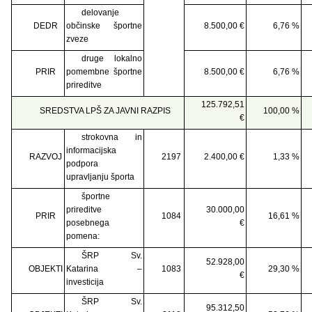
delovanje
DEDR
občinske športne
8.500,00 €
6,76 %
zveze
druge lokalno
PRIR
pomembne športne
8.500,00 €
6,76 %
prireditve
125.792,51
SREDSTVA LPŠ ZA JAVNI RAZPIS
100,00 %
€
strokovna in
informacijska
RAZVOJ
2197
2.400,00 €
1,33 %
podpora
upravljanju športa
športne
prireditve
30.000,00
PRIR
1084
16,61 %
posebnega
€
pomena:
ŠRP Sv.
52.928,00
OBJEKTI
Katarina –
1083
29,30 %
€
investicija
ŠRP Sv.
95.312,50