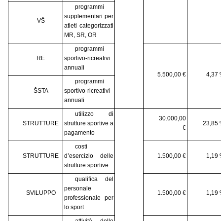
programmi
supplementari per
VŠ
atleti categorizzati
MR, SR, OR
programmi
RE
sportivo-ricreativi
annuali
5.500,00 €
4,37
programmi
ŠSTA
sportivo-ricreativi
annuali
utilizzo di
30.000,00
STRUTTURE
strutture sportive a
23,85
€
pagamento
costi
STRUTTURE
d’esercizio delle
1.500,00 €
1,19
strutture sportive
qualifica del
personale
SVILUPPO
1.500,00 €
1,19
professionale per
lo sport
attività delle