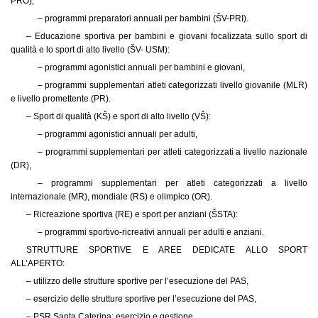
PRO),
– programmi preparatori annuali per bambini (ŠV-PRI).
– Educazione sportiva per bambini e giovani focalizzata sullo sport di
qualità e lo sport di alto livello (ŠV- USM):
– programmi agonistici annuali per bambini e giovani,
– programmi supplementari atleti categorizzati livello giovanile (MLR)
e livello promettente (PR).
– Sport di qualità (KŠ) e sport di alto livello (VŠ):
– programmi agonistici annuali per adulti,
– programmi supplementari per atleti categorizzati a livello nazionale
(DR),
– programmi supplementari per atleti categorizzati a livello
internazionale (MR), mondiale (RS) e olimpico (OR).
– Ricreazione sportiva (RE) e sport per anziani (ŠSTA):
– programmi sportivo-ricreativi annuali per adulti e anziani.
STRUTTURE SPORTIVE E AREE DEDICATE ALLO SPORT
ALL’APERTO:
– utilizzo delle strutture sportive per l’esecuzione del PAS,
– esercizio delle strutture sportive per l’esecuzione del PAS,
– PSR Santa Caterina: esercizio e gestione,