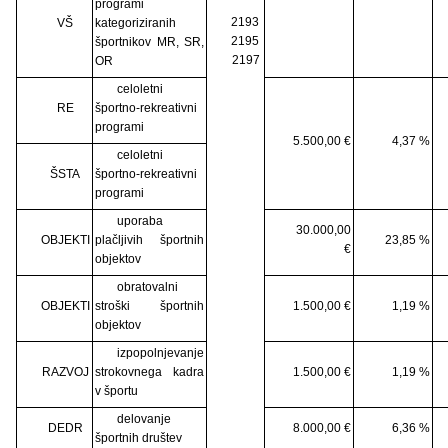
programi
2193
VŠ
kategoriziranih
2195
športnikov MR, SR,
2197
OR
celoletni
RE
športno-rekreativni
programi
5.500,00 €
4,37 %
celoletni
ŠSTA
športno-rekreativni
programi
uporaba
30.000,00
OBJEKTI
plačljivih športnih
23,85 %
€
objektov
obratovalni
OBJEKTI
stroški športnih
1.500,00 €
1,19 %
objektov
izpopolnjevanje
RAZVOJ
strokovnega kadra
1.500,00 €
1,19 %
v športu
delovanje
DEDR
8.000,00 €
6,36 %
športnih društev