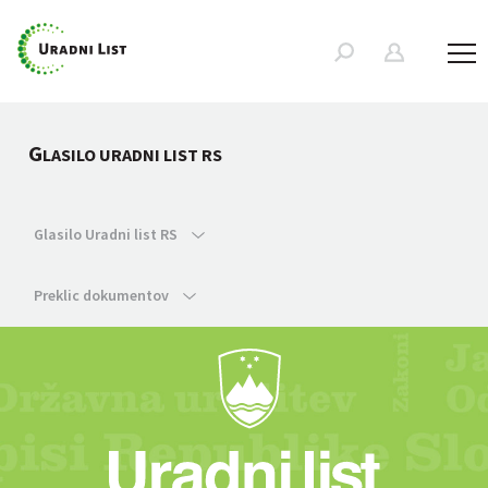
G
LASILO URADNI LIST RS
Glasilo Uradni list RS
Preklic dokumentov