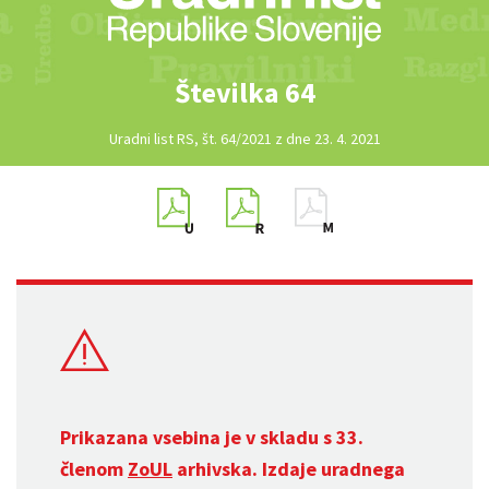
Številka 64
Uradni list RS, št. 64/2021 z dne 23. 4. 2021
Prikazana vsebina je v skladu s 33.
členom
ZoUL
arhivska. Izdaje uradnega