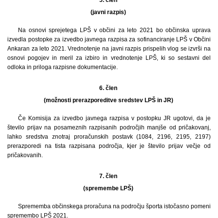
(javni razpis)
Na osnovi sprejetega LPŠ v občini za leto 2021 bo občinska uprava
izvedla postopke za izvedbo javnega razpisa za sofinanciranje LPŠ v Občini
Ankaran za leto 2021. Vrednotenje na javni razpis prispelih vlog se izvrši na
osnovi pogojev in meril za izbiro in vrednotenje LPŠ, ki so sestavni del
odloka in priloga razpisne dokumentacije.
6. člen
(možnosti prerazporeditve sredstev LPŠ in JR)
Če Komisija za izvedbo javnega razpisa v postopku JR ugotovi, da je
število prijav na posameznih razpisanih področjih manjše od pričakovanj,
lahko sredstva znotraj proračunskih postavk (1084, 2196, 2195, 2197)
prerazporedi na tista razpisana področja, kjer je število prijav večje od
pričakovanih.
7. člen
(spremembe LPŠ)
Sprememba občinskega proračuna na področju športa istočasno pomeni
spremembo LPŠ 2021.