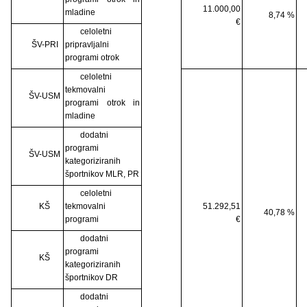
11.000,00
mladine
8,74 %
€
celoletni
ŠV-PRI
pripravljalni
programi otrok
celoletni
tekmovalni
ŠV-USM
programi otrok in
mladine
dodatni
programi
ŠV-USM
kategoriziranih
športnikov MLR, PR
celoletni
KŠ
tekmovalni
51.292,51
40,78 %
programi
€
dodatni
programi
KŠ
kategoriziranih
športnikov DR
dodatni