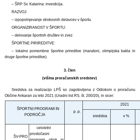
– ŠRP Sv. Katarina: investicija.
RAZVOJ:
– izpopolnjevanje strokovnih delavcev v športu.
ORGANIZIRANOST V ŠPORTU:
– delovanje športnih društev in zvez.
ŠPORTNE PIRIREDITVE:
– lokalno pomembne športne prireditve (maratoni, olimpijska bakla in
druge športne prireditve).
3. člen
(višina proračunskih sredstev)
Sredstva za realizacijo LPŠ so zagotovljena z Odlokom o proračunu
Občine Ankaran za leto 2021 (Uradni list RS, št. 200/20), in sicer:
2021
ŠPORTNI PROGRAMI IN
p. p.
PODROČJA
sredstva
v %
celoletni
prostočasni
ŠV-PRO
programi otrok in