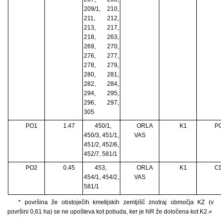
209/1, 210,
211, 212,
213, 217,
218, 263,
269, 270,
276, 277,
278, 279,
280, 281,
282, 284,
294, 295,
296, 297,
305
PO1
1.47
450/1,
ORLA
K1
P
450/3, 451/1,
VAS
451/2, 452/6,
452/7, 581/1
PO2
0.45
453,
ORLA
K1
C
454/1, 454/2,
VAS
581/1
* površina že obstoječih kmetijskih zemljišč znotraj območja KZ (v
površini 0,61 ha) se ne upošteva kot pobuda, ker je NR že določena kot K2.«