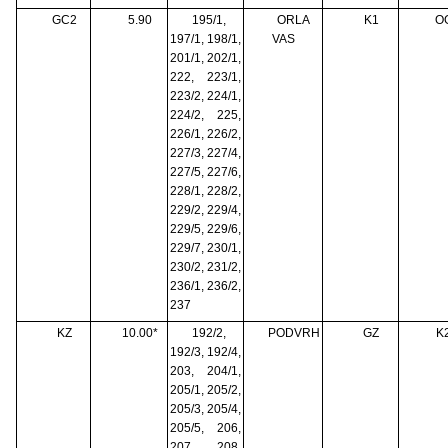
GC2
5.90
195/1,
ORLA
K1
O
197/1, 198/1,
VAS
201/1, 202/1,
222, 223/1,
223/2, 224/1,
224/2, 225,
226/1, 226/2,
227/3, 227/4,
227/5, 227/6,
228/1, 228/2,
229/2, 229/4,
229/5, 229/6,
229/7, 230/1,
230/2, 231/2,
236/1, 236/2,
237
KZ
10.00*
192/2,
PODVRH
GZ
K
192/3, 192/4,
203, 204/1,
205/1, 205/2,
205/3, 205/4,
205/5, 206,
207, 208,