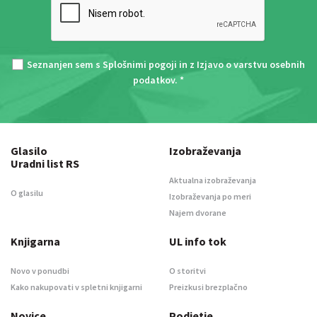
Seznanjen sem s
Splošnimi pogoji
in z
Izjavo o varstvu osebnih
podatkov
. *
Glasilo
Izobraževanja
Uradni list RS
Aktualna izobraževanja
O glasilu
Izobraževanja po meri
Najem dvorane
Knjigarna
UL info tok
Novo v ponudbi
O storitvi
Kako nakupovati v spletni knjigarni
Preizkusi brezplačno
Novice
Podjetje