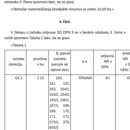
odstavka 3. člena spremeni tako, da se glasi:
»Območje nadomeščanja kmetijskih resursov je veliko 10,00 ha.«
4. člen
V Sklepu o začetku priprave SD OPN 3 se v šestem odstavku 3. člena v
celoti spremeni Tabela 1 tako, da se glasi:
»Tabela 1:
št. parcel
pred
veljavna
oznaka
površina
(celotne
NR
k.o.
NR v
območja
v ha
parcele ali
v 
OPN
njihovi deli)
OPN 
GC1
2.15
160,
TRNAVA
K1
I
161, 162,
163, 164/1,
164/2, 164/3,
165/1, 166/1,
167/1, 168,
169, 170,
171, 172,
375/2, 376,
855/3