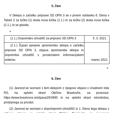
5. člen
V Sklepu o začetku priprave SD OPN 3 se v prvem odstavku 6. člena v
Tabeli 2 za točko (1) doda nova točka (1.1.) in za točko (2) doda nova točka
(2.1.), ki se glasita:
»
(1.1.) Dopolnitev izhodišč za pripravo SD OPN 3
5. 3. 2021
(2.1.) Župan sprejme spremembo sklepa o začetku
priprave SD OPN 3, objava spremembe sklepa in
dopolnitve izhodišč v prostorskem informacijskem
sistemu
marec 2021
«
6. člen
(1) Javnost se seznani s tem sklepom z njegovo objavo v Uradnem listu
RS, na spletni strani Občine Braslovče, na povezavi:
https://www.braslovce.si/objava/263990 in na spletni strani ministrstva,
pristojnega za prostor.
(2) Javnost se seznani z dopolnjenimi izhodišči iz 1. člena tega sklepa z