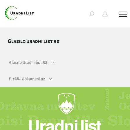
G
LASILO URADNI LIST RS
Glasilo Uradni list RS
Preklic dokumentov