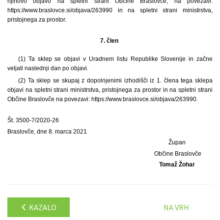
njihovo objavo na spletni strani Občine Braslovče, na povezavi:
https://www.braslovce.si/objava/263990 in na spletni strani ministrstva,
pristojnega za prostor.
7. člen
(1) Ta sklep se objavi v Uradnem listu Republike Slovenije in začne
veljati naslednji dan po objavi.
(2) Ta sklep se skupaj z dopolnjenimi izhodišči iz 1. člena tega sklepa
objavi na spletni strani ministrstva, pristojnega za prostor in na spletni strani
Občine Braslovče na povezavi: https://www.braslovce.si/objava/263990.
Št. 3500-7/2020-26
Braslovče, dne 8. marca 2021
Župan
Občine Braslovče
Tomaž Žohar
KAZALO
NA VRH