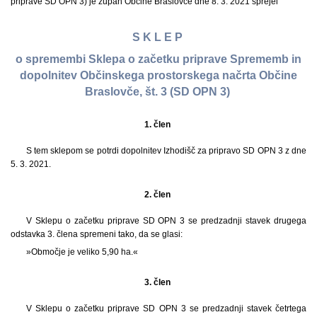
priprave SD OPN 3) je župan Občine Braslovče dne 8. 3. 2021 sprejel
S K L E P
o spremembi Sklepa o začetku priprave Sprememb in
dopolnitev Občinskega prostorskega načrta Občine
Braslovče, št. 3 (SD OPN 3)
1. člen
S tem sklepom se potrdi dopolnitev Izhodišč za pripravo SD OPN 3 z dne
5. 3. 2021.
2. člen
V Sklepu o začetku priprave SD OPN 3 se predzadnji stavek drugega
odstavka 3. člena spremeni tako, da se glasi:
»Območje je veliko 5,90 ha.«
3. člen
V Sklepu o začetku priprave SD OPN 3 se predzadnji stavek četrtega