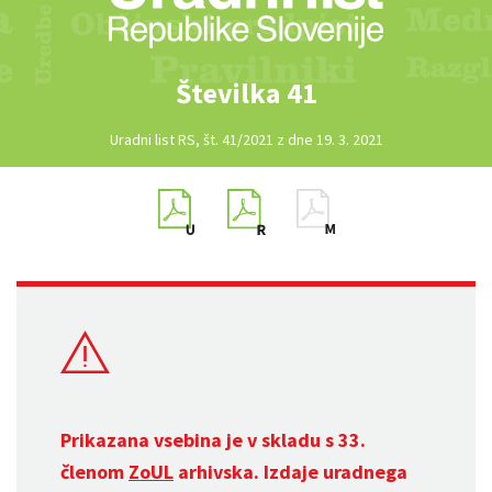
Številka 41
Uradni list RS, št. 41/2021 z dne 19. 3. 2021
Prikazana vsebina je v skladu s 33.
členom
ZoUL
arhivska. Izdaje uradnega