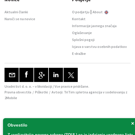
|
Aktualni članki
O podjetju
About
Naroči se na novice
Kontakt
Informacije javnega značaja
Oglaševanje
Splošni pogoji
Izjava o varstvu osebnih podatkov
E-dražbe
Uradni list d. o. o. – v likvidaciji / Vse pravice pridržane.
Pravna obvestila
/
Piškotki
/ Avtorji:
TriTim spletna agencija
v sodelovanju z
2Mobile
×
Obvestilo
Z uveljavitvijo
novega zakona (ZOUL)
se je
izdajanje uradnega lista