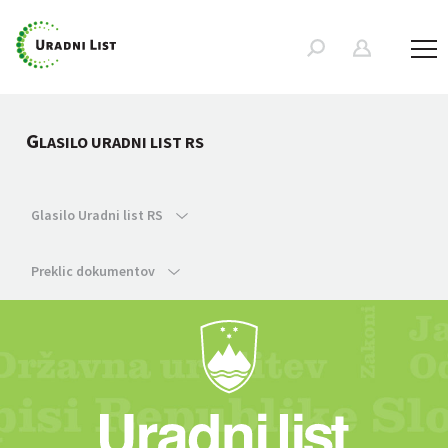
G
LASILO URADNI LIST RS
Glasilo Uradni list RS
Preklic dokumentov