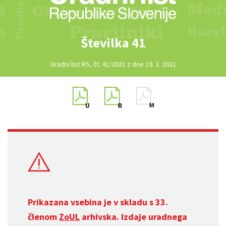
Številka 41
Uradni list RS, št. 41/2021 z dne 19. 3. 2021
Prikazana vsebina je v skladu s 33.
členom
ZoUL
arhivska. Izdaje uradnega