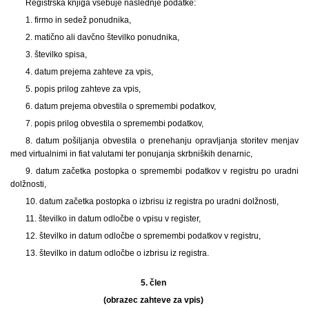
Registrska knjiga vsebuje naslednje podatke:
1. firmo in sedež ponudnika,
2. matično ali davčno številko ponudnika,
3. številko spisa,
4. datum prejema zahteve za vpis,
5. popis prilog zahteve za vpis,
6. datum prejema obvestila o spremembi podatkov,
7. popis prilog obvestila o spremembi podatkov,
8. datum pošiljanja obvestila o prenehanju opravljanja storitev menjav
med virtualnimi in fiat valutami ter ponujanja skrbniških denarnic,
9. datum začetka postopka o spremembi podatkov v registru po uradni
dolžnosti,
10. datum začetka postopka o izbrisu iz registra po uradni dolžnosti,
11. številko in datum odločbe o vpisu v register,
12. številko in datum odločbe o spremembi podatkov v registru,
13. številko in datum odločbe o izbrisu iz registra.
5. člen
(obrazec zahteve za vpis)