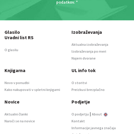
podatkov
. *
Glasilo
Izobraževanja
Uradni list RS
Aktualna izobraževanja
O glasilu
Izobraževanja po meri
Najem dvorane
Knjigarna
UL info tok
Novo v ponudbi
O storitvi
Kako nakupovati v spletni knjigarni
Preizkusi brezplačno
Novice
Podjetje
|
Aktualni članki
O podjetju
About
Naroči se na novice
Kontakt
Informacije javnega značaja