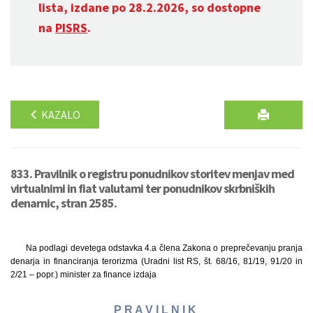
lista, izdane po 28.2.2026, so dostopne
na
PISRS
.
KAZALO
833. Pravilnik o registru ponudnikov storitev menjav med
virtualnimi in fiat valutami ter ponudnikov skrbniških
denarnic, stran 2585.
Na podlagi devetega odstavka 4.a člena Zakona o preprečevanju pranja
denarja in financiranja terorizma (Uradni list RS, št. 68/16, 81/19, 91/20 in
2/21 – popr.) minister za finance izdaja
P R A V I L N I K