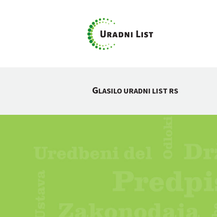
G
LASILO URADNI LIST RS