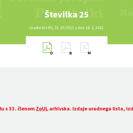
Številka 25
Uradni list RS, št. 25/2021 z dne 18. 2. 2021
du s 33. členom
ZoUL
arhivska. Izdaje uradnega lista, iz