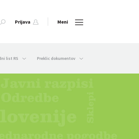
Prijava
Meni
dni list RS
Preklic dokumentov