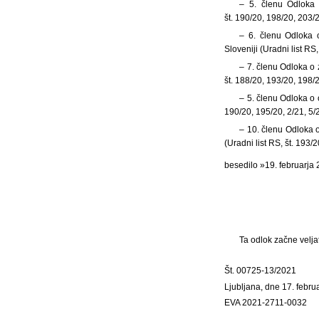
‒ 5. členu Odloka 
št. 190/20, 198/20, 203/2
‒ 6. členu Odloka 
Sloveniji (Uradni list RS,
‒ 7. členu Odloka o
št. 188/20, 193/20, 198/2
‒ 5. členu Odloka o 
190/20, 195/20, 2/21, 5/2
‒ 10. členu Odloka o
(Uradni list RS, št. 193/
besedilo »19. februarja
Ta odlok začne velja
Št. 00725-13/2021
Ljubljana, dne 17. febru
EVA 2021-2711-0032