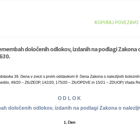
KOPIRAJ POVEZAVO
emembah določenih odlokov, izdanih na podlagi Zakona o 
1630.
stavka 39. člena v zvezi s prvim odstavkom 9. člena Zakona o nalezljivih boleznih (
edilo, 49/20 – ZIUZEOP, 142/20, 175/20 – ZIUOPDVE in 15/21 – ZDUOP) Vlada Rep
O D L O K
h določenih odlokov, izdanih na podlagi Zakona o nalezlji
1. člen