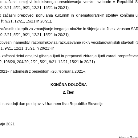
o začasni omejitvi kolektivnega uresničevanja verske svobode v Republiki Slo
0, 2/21, 5/21, 9/21, 12/21, 15/21 in 20/21),
o začasni prepovedi ponujanja kulturnih in kinematografskih storitev končnim 
 št. 9/21, 12/21, 15/21 in 20/21),
 začasnih ukrepih za zmanjšanje tveganja okužbe in širjenja okužbe z virusom SAR
0, 2/21, 5/21, 9/21, 12/21, 15/21 in 20/21),
obvezni namestitvi razpršilnikov za razkuževanje rok v večstanovanjskih stavbah (Ur
1, 9/21, 12/21, 15/21 in 20/21) in
 začasni delni omejitvi gibanja ljudi in prepovedi zbiranja ljudi zaradi prepreč
20, 196/20, 204/20, 2/21, 5/21, 9/21, 12/21, 15/21 in 20/21)
 2021« nadomesti z besedilom »26. februarja 2021«.
KONČNA DOLOČBA
2. člen
ti naslednji dan po objavi v Uradnem listu Republike Slovenije.
arja 2021
Vlada Repu