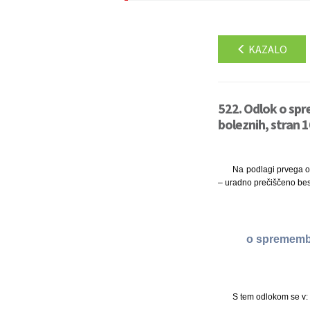
KAZALO
522. Odlok o spr
boleznih, stran 
Na podlagi prvega od
– uradno prečiščeno bes
o sprememba
S tem odlokom se v: