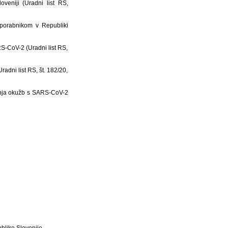
veniji (Uradni list RS,
uporabnikom v Republiki
S-CoV-2 (Uradni list RS,
adni list RS, št. 182/20,
evanja okužb s SARS-CoV-2
blike Slovenije