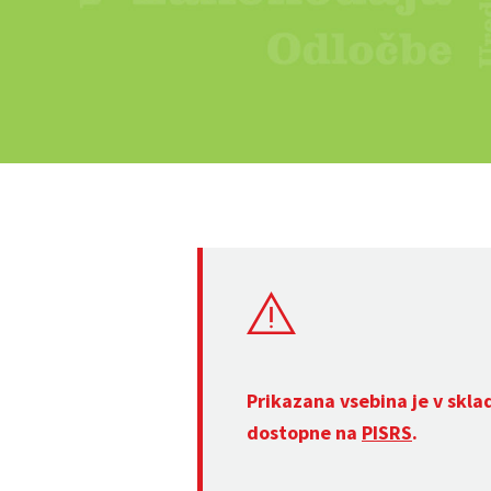
Prikazana vsebina je v skla
dostopne na
PISRS
.