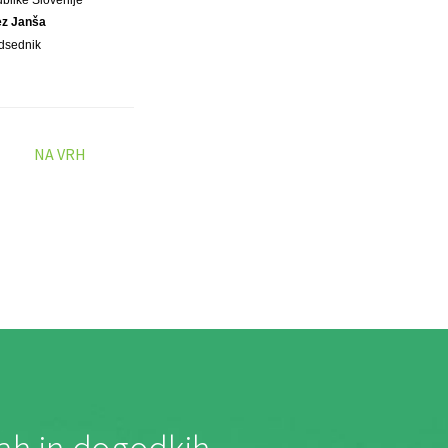
ez Janša
dsednik
NA VRH