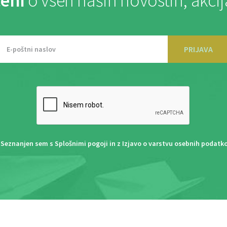
eni
o vseh naših novostih, akci
PRIJAVA
Seznanjen sem s
Splošnimi pogoji
in z
Izjavo o varstvu osebnih podatk