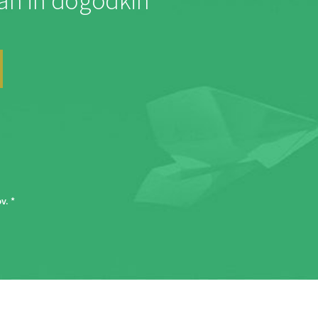
jah in dogodkih
ov
. *