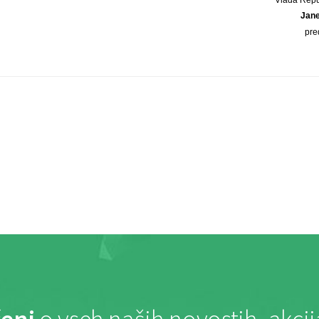
Jan
pre