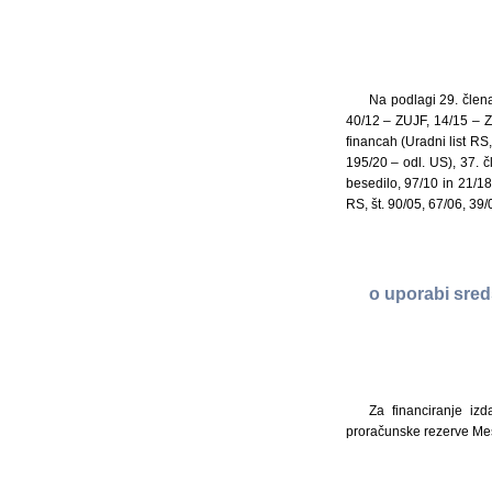
Na podlagi 29. člena
40/12 – ZUJF, 14/15 – 
financah (Uradni list RS
195/20 – odl. US), 37. 
besedilo, 97/10 in 21/18
RS, št. 90/05, 67/06, 39
o uporabi sred
Za financiranje iz
proračunske rezerve Me