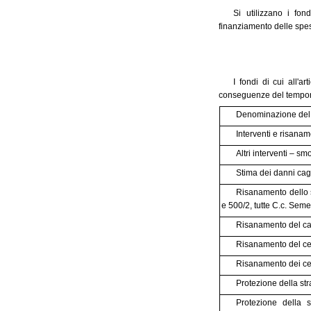
Si utilizzano i fo
finanziamento delle spes
I fondi di cui all'
conseguenze del tempora
Denominazione del 
Interventi e risanam
Altri interventi – sm
Stima dei danni cag
Risanamento dello s
e 500/2, tutte C.c. Seme
Risanamento del ca
Risanamento del c
Risanamento dei ce
Protezione della s
Protezione della 