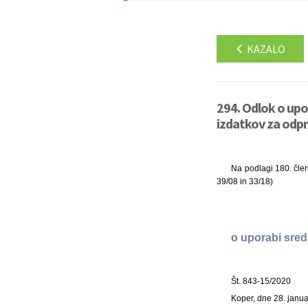
KAZALO
294. Odlok o upo
izdatkov za odpr
Na podlagi 180. člen
39/08 in 33/18)
o uporabi sred
Št. 843-15/2020
Koper, dne 28. janu