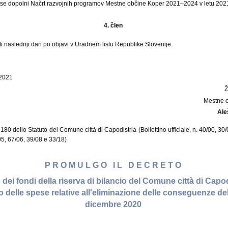
na se dopolni Načrt razvojnih programov Mestne občine Koper 2021–2024 v letu 202
4. člen
ti naslednji dan po objavi v Uradnem listu Republike Slovenije.
 2021
Mestne 
Ale
o 180 dello Statuto del Comune città di Capodistria (Bollettino ufficiale, n. 40/00, 30
/05, 67/06, 39/08 e 33/18)
P R O M U L G O I L D E C R E T O
zo dei fondi della riserva di bilancio del Comune città di Capodi
 delle spese relative all'eliminazione delle conseguenze de
dicembre 2020