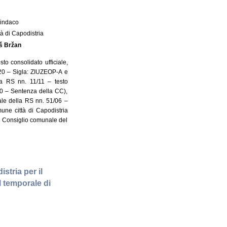
 Sindaco
à di Capodistria
š Bržan
sto consolidato ufficiale,
/20 – Sigla: ZIUZEOP-A e
la RS nn. 11/11 – testo
/20 – Sentenza della CC),
iale della RS nn. 51/06 –
mune città di Capodistria
 il Consiglio comunale del
stria per il
l temporale di