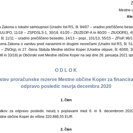
Mestne 
Ale
 Zakona o lokalni samoupravi (Uradni list RS, št. 94/07 – uradno prečiščeno besed
ZUUJFO, 11/18 – ZSPDSLS-1, 30/18, 61/20 – ZIUZEOP-A in 80/20 – ZIUOOPE), 49
, št. 11/11 – uradno prečiščeno besedilo, 14/13 – popr., 101/13, 55/15 – ZFisP, 96
člena Zakona o varstvu pred naravnimi in drugimi nesrečami (Uradni list RS, št. 5
 – ZNOrg), in 27. člena Statuta Mestne občine Koper (Uradne objave, št. 40/00, 30
/08 in 33/18) je Občinski svet Mestne občine Koper na seji dne 28. januarja 2021 spr
O D L O K
stev proračunske rezerve Mestne občine Koper za financira
odpravo posledic neurja decembra 2020
1. člen
datkov za odpravo posledic neurij s poplavami med 6. in 9. decembrom 2020
stne občine Koper do višine 320.886,55 EUR.
2. člen