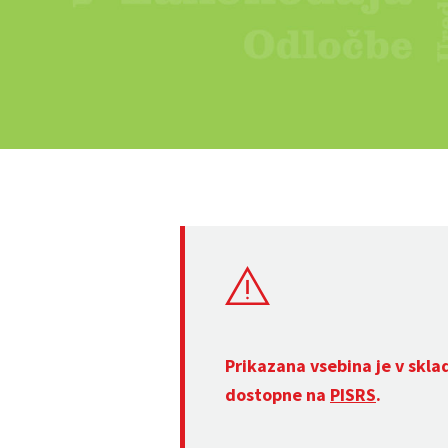
Prikazana vsebina je v skla
dostopne na
PISRS
.