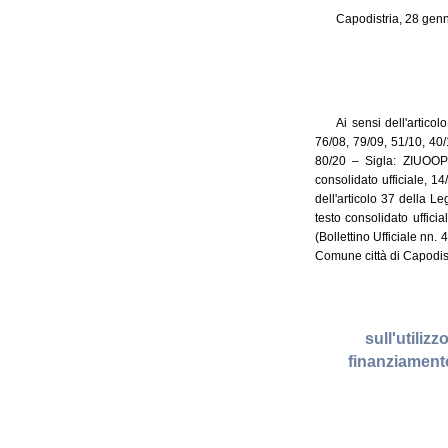
Capodistria, 28 gen
Ai sensi dell'artico
76/08, 79/09, 51/10, 40
80/20 – Sigla: ZIUOOPE
consolidato ufficiale, 1
dell'articolo 37 della L
testo consolidato uffici
(Bollettino Ufficiale nn.
Comune città di Capodist
sull'utiliz
finanziamento