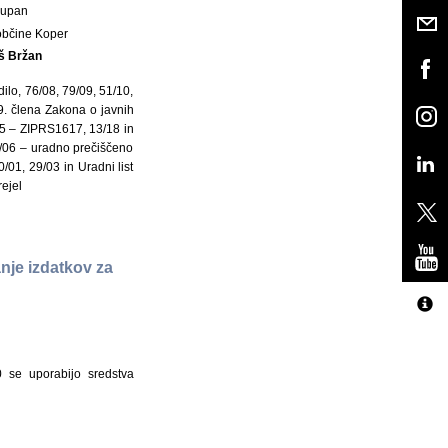
Župan
občine Koper
š Bržan
ilo, 76/08, 79/09, 51/10,
. člena Zakona o javnih
/15 – ZIPRS1617, 13/18 in
1/06 – uradno prečiščeno
/01, 29/03 in Uradni list
ejel
nje izdatkov za
 se uporabijo sredstva