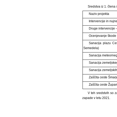
Sredstva iz 1. člena
Naziv projekta
Intervencije in nuj
Druge intervencije 
Ocenjevanje škode 
Sanacija plazu Ces
Semedela)
Sanacija meteornega
Sanacija zemeljsk
Sanacija zemeljski
Zaščita ceste Šmar
Zaščita ceste Župa
V teh sredstvih so z
zapade v letu 2021.