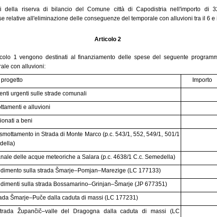
ndi della riserva di bilancio del Comune città di Capodistria nell'importo di
e relative all'eliminazione delle conseguenze del temporale con alluvioni tra il 6 e
Articolo 2
articolo 1 vengono destinati al finanziamento delle spese del seguente program
le con alluvioni:
progetto
Importo
enti urgenti sulle strade comunali
ottamenti e alluvioni
ionati a beni
mottamento in Strada di Monte Marco (p.c. 543/1, 552, 549/1, 501/1
della)
nale delle acque meteoriche a Salara (p.c. 4638/1 C.c. Semedella)
edimento sulla strada Šmarje–Pomjan–Marezige (LC 177133)
dimenti sulla strada Bossamarino–Grinjan–Šmarje (JP 677351)
trada Šmarje–Puče dalla caduta di massi (LC 177231)
strada Župančič–valle del Dragogna dalla caduta di massi (LC