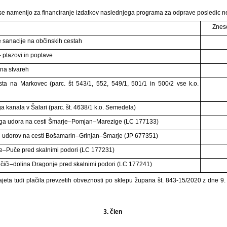
 se namenijo za financiranje izdatkov naslednjega programa za odprave posledic n
Znes
ne sanacije na občinskih cestah
– plazovi in poplave
na stvareh
ta na Markovec (parc. št 543/1, 552, 549/1, 501/1 in 500/2 vse k.o.
 kanala v Šalari (parc. št. 4638/1 k.o. Semedela)
ega udora na cesti Šmarje–Pomjan–Marezige (LC 177133)
h udorov na cesti Bošamarin–Grinjan–Šmarje (JP 677351)
je–Puče pred skalnimi podori (LC 177231)
nčiči–dolina Dragonje pred skalnimi podori (LC 177241)
ajeta tudi plačila prevzetih obveznosti po sklepu župana št. 843-15/2020 z dne 9. 
3. člen