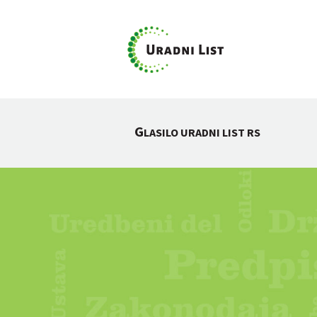
G
LASILO URADNI LIST RS