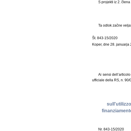
S projekti iz 2. čle
Ta odlok začne velja
Št. 843-15/2020
Koper, dne 28. januarja
Ai sensi dell’articol
ufficiale della RS, n. 90
sull'utiliz
finanziamento
Nr. 843-15/2020