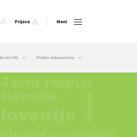
Prijava
Meni
dni list RS
Preklic dokumentov