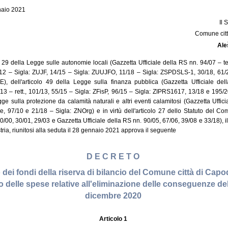
naio 2021
Il
Comune citt
Ale
lo 29 della Legge sulle autonomie locali (Gazzetta Ufficiale della RS nn. 94/07 – te
/12 – Sigla: ZUJF, 14/15 – Sigla: ZUUJFO, 11/18 – Sigla: ZSPDSLS-1, 30/18, 61
), dell'articolo 49 della Legge sulla finanza pubblica (Gazzetta Ufficiale del
4/13 – rett., 101/13, 55/15 – Sigla: ZFisP, 96/15 – Sigla: ZIPRS1617, 13/18 e 195
egge sulla protezione da calamità naturali e altri eventi calamitosi (Gazzetta Uffic
ale, 97/10 e 21/18 – Sigla: ZNOrg) e in virtù dell'articolo 27 dello Statuto del Co
 40/00, 30/01, 29/03 e Gazzetta Ufficiale della RS nn. 90/05, 67/06, 39/08 e 33/18),
ria, riunitosi alla seduta il 28 gennaio 2021 approva il seguente
D E C R E T O
zo dei fondi della riserva di bilancio del Comune città di Capodi
 delle spese relative all'eliminazione delle conseguenze de
dicembre 2020
Articolo 1