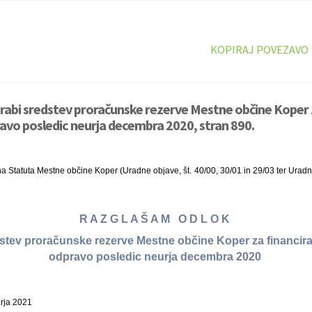
KOPIRAJ POVEZAVO
rabi sredstev proračunske rezerve Mestne občine Koper z
avo posledic neurja decembra 2020, stran 890.
a Statuta Mestne občine Koper (Uradne objave, št. 40/00, 30/01 in 29/03 ter Uradni l
R A Z G L A Š A M O D L O K
stev proračunske rezerve Mestne občine Koper za financira
odpravo posledic neurja decembra 2020
arja 2021