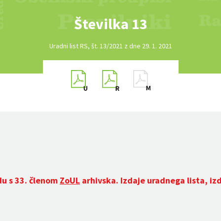
Številka 13
Uradni list RS, št. 13/2021 z dne 29. 1. 2021
du s 33. členom
ZoUL
arhivska. Izdaje uradnega lista, iz