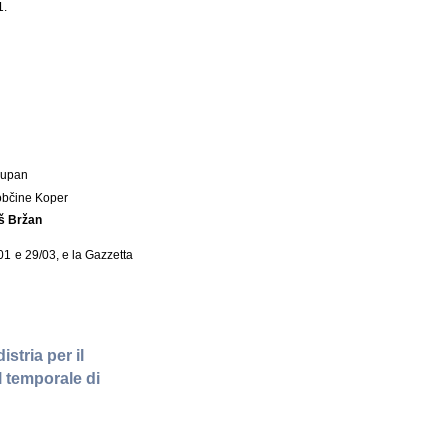
1.
Župan
občine Koper
š Bržan
/01 e 29/03, e la Gazzetta
stria per il
l temporale di