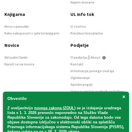
Najem dvorane
Knjigarna
UL info tok
Novo v ponudbi
O storitvi
Kako nakupovati v spletni knjigarni
Preizkusi brezplačno
Novice
Podjetje
|
Aktualni članki
O podjetju
About
Naroči se na novice
Kontakt
Informacije javnega značaja
Oglaševanje
Splošni pogoji
Izjava o varstvu osebnih podatkov
×
E-dražbe
Obvestilo
Z uveljavitvijo
novega zakona (ZOUL)
se je
izdajanje uradnega
lista s 1. 3. 2026 preneslo
neposredno
na Službo Vlade
Republike Slovenije za zakonodajo
. Od tega datuma bodo vse
objave dostopne izključno v elektronski obliki na spletišču
Pravnega informacijskega sistema Republike Slovenije (PISRS),
Uradni list d. o. o. – v likvidaciji / Vse pravice pridržane.
tiskana izdaja pa se z 28. 2. 2026 ukinja.