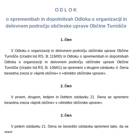
O D L O K
o spremembah in dopolnitvah Odloka o organizaciji in
delovnem področju občinske uprave Občine Turnišče
1. člen
V Odloku o organizaciji in delovnem področju občinske uprave Občine
Turnišče (Uradni list RS, št. 119/00) in Odloku o spremembah in dopolnitvah
Odloka o organizaciji in delovnem področju občinske uprave Občine
Turnišče (Uradni list RS, št. 108/01) se spremeni v drugem odstavku 4. člena
besedna zveza iz »tajnik občine« v »direktor občinske uprave«.
2. člen
V prvem, drugem, tretjem in četrtem odstavku 21. člena se spremeni
besedna zveza »tajnik občine« v »direktor občinske uprave«.
3. člen
V petem odstavku 21. člena se besedilo odstavka spremeni tako, da se
glasi: