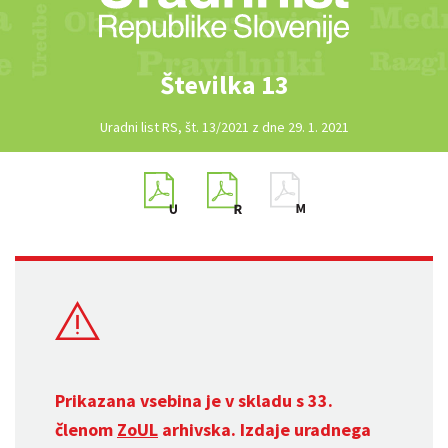
Številka 13
Uradni list RS, št. 13/2021 z dne 29. 1. 2021
Prikazana vsebina je v skladu s 33.
členom
ZoUL
arhivska. Izdaje uradnega