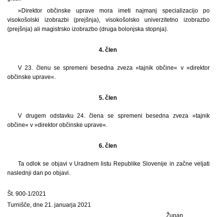
»Direktor občinske uprave mora imeti najmanj specializacijo po
visokošolski izobrazbi (prejšnja), visokošolsko univerzitetno izobrazbo
(prejšnja) ali magistrsko izobrazbo (druga bolonjska stopnja).
4. člen
V 23. členu se spremeni besedna zveza »tajnik občine« v »direktor
občinske uprave«.
5. člen
V drugem odstavku 24. člena se spremeni besedna zveza »tajnik
občine« v »direktor občinske uprave«.
6. člen
Ta odlok se objavi v Uradnem listu Republike Slovenije in začne veljati
naslednji dan po objavi.
Št. 900-1/2021
Turnišče, dne 21. januarja 2021
Župan