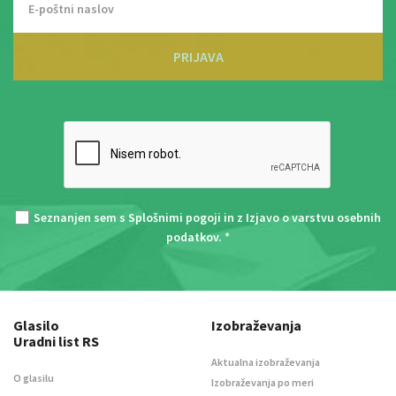
PRIJAVA
Seznanjen sem s
Splošnimi pogoji
in z
Izjavo o varstvu osebnih
podatkov
. *
Glasilo
Izobraževanja
Uradni list RS
Aktualna izobraževanja
O glasilu
Izobraževanja po meri