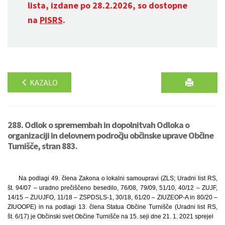
lista, izdane po 28.2.2026, so dostopne
na
PISRS
.
KAZALO
288. Odlok o spremembah in dopolnitvah Odloka o
organizaciji in delovnem področju občinske uprave Občine
Turnišče, stran 883.
Na podlagi 49. člena Zakona o lokalni samoupravi (ZLS; Uradni list RS,
št. 94/07 – uradno prečiščeno besedilo, 76/08, 79/09, 51/10, 40/12 – ZUJF,
14/15 – ZUUJFO, 11/18 – ZSPDSLS-1, 30/18, 61/20 – ZIUZEOP-A in 80/20 –
ZIUOOPE) in na podlagi 13. člena Statua Občine Turnišče (Uradni list RS,
št. 6/17) je Občinski svet Občine Turnišče na 15. seji dne 21. 1. 2021 sprejel