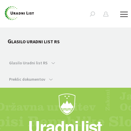
G
LASILO URADNI LIST RS
Glasilo Uradni list RS
Preklic dokumentov