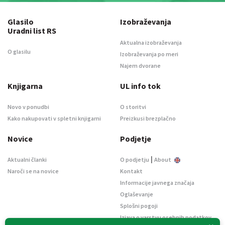
Glasilo
Izobraževanja
Uradni list RS
Aktualna izobraževanja
O glasilu
Izobraževanja po meri
Najem dvorane
Knjigarna
UL info tok
Novo v ponudbi
O storitvi
Kako nakupovati v spletni knjigarni
Preizkusi brezplačno
Novice
Podjetje
|
Aktualni članki
O podjetju
About
Naroči se na novice
Kontakt
Informacije javnega značaja
Oglaševanje
Splošni pogoji
Izjava o varstvu osebnih podatkov