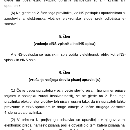
glede na posamezno skupino opravlja samostojni zunanji kvalificirani
uporabnik.
(6) Ne glede na 2. člen tega pravilnika, v eINS-postopku uporabnikom ni
zagotovljena elektronska vložitev elektronske vloge prek odložišča e-
sodstvo.
5. člen
(vodenje eINS-vpisnika in eINS-spisa)
V eINS-postopku se vpisnik in spis vodita v elektronski obliki kot eINS-
vpisnik in eINS-spis.
6. člen
(vročanje večjega števila pisanj upravitelju)
(1) Če je treba upravitelju vročiti večje število pisanj (na primer prijave
terjatev v postopku zaradi insolventnosti), se ne glede na 2. člen tega
pravilnika elektronska vročitev teh pisanj opravi tako, da jih upravitelj lahko
prevzame z eINS-opravilom iz druge alineje 2. točke drugega odstavka
4. člena tega pravilnika.
(2) V primeru iz prejšnjega odstavka se upravitelju v njegov varni
elektronski predal namesto pisanja pošlje obvestilo o tem, katera pisanja naj