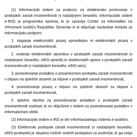
(1) Informacijski sistem za podporo za elektronsko poslovanje v
postopkih zaradi insolventnosti (v nadaljnjem besedilu: informacijski sistem
e-INS) je programska oprema, ki jo upravlja Center za informatiko na
Vrhovnem sodišču Republike Slovenije in ki vključuje naslednje module za
informacijsko podporo:
1. vlaganje elektronskih pisanj upraviteljev in elektronskih pisanj v
postopkih zaradi insolventnosti,
2. vodenje elektronskih vpisnikov v postopkih zaradi insolventnosti (v
nadaljnjem besedilu: eINS-vpisnik) in elektronskih spisov v postopkih zaradi
insolventnosti (v nadaljnjem besedilu: eINS-spis),
3. posredovanje podatkov o posameznem postopku zaradi insolventnosti
v objavo na spletnih straneh za objave v postopkih zaradi insolventnosti,
4. posredovanje pisanj v objavo na spletnih straneh za objave v
postopkih zaradi insolventnosti,
5. spletne storitve za posredovanje podatkov o postopkih zaradi
insolventnosti osebam, ki so vključene v sistem za posredovanje podatkov v
informatizirani obliki.
(2) Informacijski sistem e-INS je del informacijskega sistema e-sodstvo.
(3) Elektronski postopek zaradi insolventnosti (v nadaljnjem besedilu:
eINS-postopek) je skupina civilnih sodnih postopkov za področje, ki ga ureja