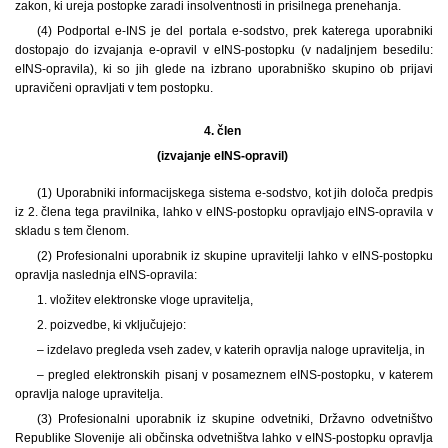
zakon, ki ureja postopke zaradi insolventnosti in prisilnega prenehanja.
(4) Podportal e-INS je del portala e-sodstvo, prek katerega uporabniki
dostopajo do izvajanja e-opravil v eINS-postopku (v nadaljnjem besedilu:
eINS-opravila), ki so jih glede na izbrano uporabniško skupino ob prijavi
upravičeni opravljati v tem postopku.
4. člen
(izvajanje eINS-opravil)
(1) Uporabniki informacijskega sistema e-sodstvo, kot jih določa predpis
iz 2. člena tega pravilnika, lahko v eINS-postopku opravljajo eINS-opravila v
skladu s tem členom.
(2) Profesionalni uporabnik iz skupine upravitelji lahko v eINS-postopku
opravlja naslednja eINS-opravila:
1. vložitev elektronske vloge upravitelja,
2. poizvedbe, ki vključujejo:
– izdelavo pregleda vseh zadev, v katerih opravlja naloge upravitelja, in
– pregled elektronskih pisanj v posameznem eINS-postopku, v katerem
opravlja naloge upravitelja.
(3) Profesionalni uporabnik iz skupine odvetniki, Državno odvetništvo
Republike Slovenije ali občinska odvetništva lahko v eINS-postopku opravlja