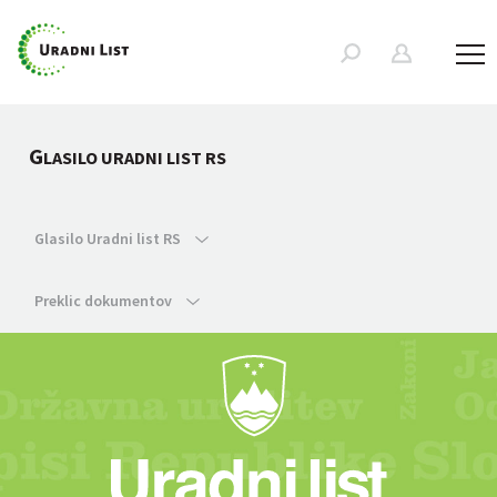
G
LASILO URADNI LIST RS
Glasilo Uradni list RS
Preklic dokumentov