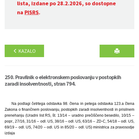
lista, izdane po 28.2.2026, so dostopne
na
PISRS
.
KAZALO
250. Pravilnik o elektronskem poslovanju v postopkih
zaradi insolventnosti, stran 794.
Na podlagi četrtega odstavka 98. člena in petega odstavka 123.a člena
Zakona o finančnem poslovanju, postopkih zaradi insolventnosti in prisilnem
prenehanju (Uradni list RS, št. 13/14 – uradno prečiščeno besedilo, 10/15 –
popr., 27/16, 31/16 – odl. US, 38/16 – odl. US, 63/16 – ZD-C, 54/18 – odl. US,
69/19 – odl. US, 74/20 – odl. US in 85/20 – odl. US) ministrica za pravosodje
izdaja