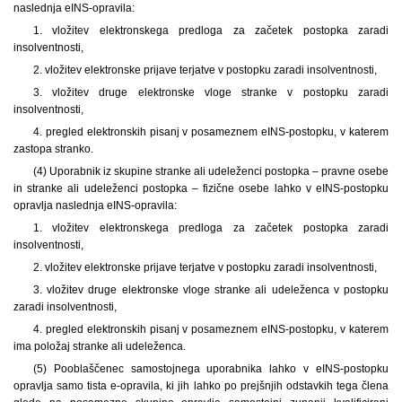
naslednja eINS-opravila:
1. vložitev elektronskega predloga za začetek postopka zaradi
insolventnosti,
2. vložitev elektronske prijave terjatve v postopku zaradi insolventnosti,
3. vložitev druge elektronske vloge stranke v postopku zaradi
insolventnosti,
4. pregled elektronskih pisanj v posameznem eINS-postopku, v katerem
zastopa stranko.
(4) Uporabnik iz skupine stranke ali udeleženci postopka – pravne osebe
in stranke ali udeleženci postopka – fizične osebe lahko v eINS-postopku
opravlja naslednja eINS-opravila:
1. vložitev elektronskega predloga za začetek postopka zaradi
insolventnosti,
2. vložitev elektronske prijave terjatve v postopku zaradi insolventnosti,
3. vložitev druge elektronske vloge stranke ali udeleženca v postopku
zaradi insolventnosti,
4. pregled elektronskih pisanj v posameznem eINS-postopku, v katerem
ima položaj stranke ali udeleženca.
(5) Pooblaščenec samostojnega uporabnika lahko v eINS-postopku
opravlja samo tista e-opravila, ki jih lahko po prejšnjih odstavkih tega člena