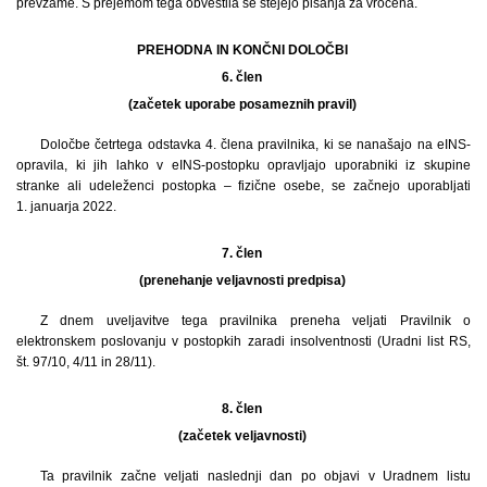
prevzame. S prejemom tega obvestila se štejejo pisanja za vročena.
PREHODNA IN KONČNI DOLOČBI
6. člen
(začetek uporabe posameznih pravil)
Določbe četrtega odstavka 4. člena pravilnika, ki se nanašajo na eINS-
opravila, ki jih lahko v eINS-postopku opravljajo uporabniki iz skupine
stranke ali udeleženci postopka – fizične osebe, se začnejo uporabljati
1. januarja 2022.
7. člen
(prenehanje veljavnosti predpisa)
Z dnem uveljavitve tega pravilnika preneha veljati Pravilnik o
elektronskem poslovanju v postopkih zaradi insolventnosti (Uradni list RS,
št. 97/10, 4/11 in 28/11).
8. člen
(začetek veljavnosti)
Ta pravilnik začne veljati naslednji dan po objavi v Uradnem listu