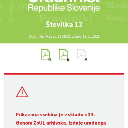
Številka 13
Uradni list RS, št. 13/2021 z dne 29. 1. 2021
Prikazana vsebina je v skladu s 33.
členom
ZoUL
arhivska. Izdaje uradnega