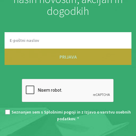
dogodkih
PRIJAVA
Seznanjen sem s
Splošnimi pogoji
in z
Izjavo o varstvu osebnih
podatkov
. *