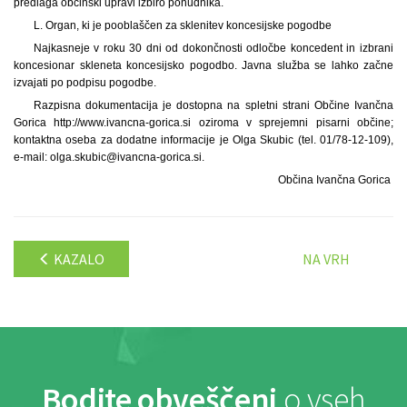
predlaga občinski upravi izbiro ponudnika.
L. Organ, ki je pooblaščen za sklenitev koncesijske pogodbe
Najkasneje v roku 30 dni od dokončnosti odločbe koncedent in izbrani
koncesionar skleneta koncesijsko pogodbo. Javna služba se lahko začne
izvajati po podpisu pogodbe.
Razpisna dokumentacija je dostopna na spletni strani Občine Ivančna
Gorica http://www.ivancna-gorica.si oziroma v sprejemni pisarni občine;
kontaktna oseba za dodatne informacije je Olga Skubic (tel. 01/78-12-109),
e-mail: olga.skubic@ivancna-gorica.si.
Občina Ivančna Gorica
KAZALO
NA VRH
Bodite obveščeni
o vseh