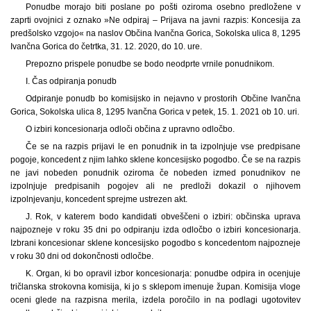
Ponudbe morajo biti poslane po pošti oziroma osebno predložene v
zaprti ovojnici z oznako »Ne odpiraj – Prijava na javni razpis: Koncesija za
predšolsko vzgojo« na naslov Občina Ivančna Gorica, Sokolska ulica 8, 1295
Ivančna Gorica do četrtka, 31. 12. 2020, do 10. ure.
Prepozno prispele ponudbe se bodo neodprte vrnile ponudnikom.
I. Čas odpiranja ponudb
Odpiranje ponudb bo komisijsko in nejavno v prostorih Občine Ivančna
Gorica, Sokolska ulica 8, 1295 Ivančna Gorica v petek, 15. 1. 2021 ob 10. uri.
O izbiri koncesionarja odloči občina z upravno odločbo.
Če se na razpis prijavi le en ponudnik in ta izpolnjuje vse predpisane
pogoje, koncedent z njim lahko sklene koncesijsko pogodbo. Če se na razpis
ne javi nobeden ponudnik oziroma če nobeden izmed ponudnikov ne
izpolnjuje predpisanih pogojev ali ne predloži dokazil o njihovem
izpolnjevanju, koncedent sprejme ustrezen akt.
J. Rok, v katerem bodo kandidati obveščeni o izbiri: občinska uprava
najpozneje v roku 35 dni po odpiranju izda odločbo o izbiri koncesionarja.
Izbrani koncesionar sklene koncesijsko pogodbo s koncedentom najpozneje
v roku 30 dni od dokončnosti odločbe.
K. Organ, ki bo opravil izbor koncesionarja: ponudbe odpira in ocenjuje
tričlanska strokovna komisija, ki jo s sklepom imenuje župan. Komisija vloge
oceni glede na razpisna merila, izdela poročilo in na podlagi ugotovitev