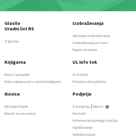
Glasilo
Izobraževanja
Uradni list RS
Aktualna izobraževanja
O glasilu
Izobraževanja po meri
Najem dvorane
Knjigarna
UL info tok
Novo v ponudbi
O storitvi
Kako nakupovati v spletni knjigarni
Preizkusi brezplačno
Novice
Podjetje
|
Aktualni članki
O podjetju
About
Naroči se na novice
Kontakt
Informacije javnega značaja
Oglaševanje
Splošni pogoji