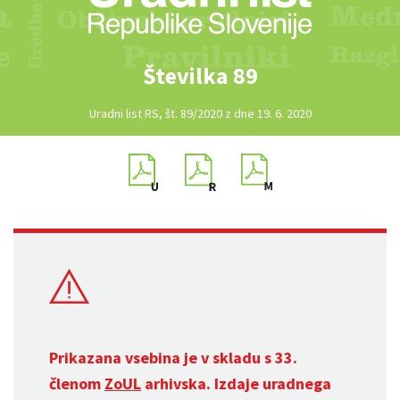
Številka 89
Uradni list RS, št. 89/2020 z dne 19. 6. 2020
Prikazana vsebina je v skladu s 33.
členom
ZoUL
arhivska. Izdaje uradnega