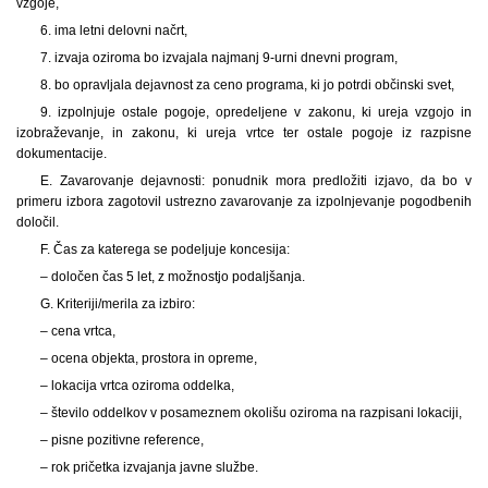
vzgoje,
6. ima letni delovni načrt,
7. izvaja oziroma bo izvajala najmanj 9-urni dnevni program,
8. bo opravljala dejavnost za ceno programa, ki jo potrdi občinski svet,
9. izpolnjuje ostale pogoje, opredeljene v zakonu, ki ureja vzgojo in
izobraževanje, in zakonu, ki ureja vrtce ter ostale pogoje iz razpisne
dokumentacije.
E. Zavarovanje dejavnosti: ponudnik mora predložiti izjavo, da bo v
primeru izbora zagotovil ustrezno zavarovanje za izpolnjevanje pogodbenih
določil.
F. Čas za katerega se podeljuje koncesija:
– določen čas 5 let, z možnostjo podaljšanja.
G. Kriteriji/merila za izbiro:
– cena vrtca,
– ocena objekta, prostora in opreme,
– lokacija vrtca oziroma oddelka,
– število oddelkov v posameznem okolišu oziroma na razpisani lokaciji,
– pisne pozitivne reference,
– rok pričetka izvajanja javne službe.