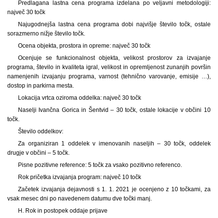
Predlagana lastna cena programa izdelana po veljavni metodologiji:
največ 30 točk
Najugodnejša lastna cena programa dobi najvišje število točk, ostale
sorazmerno nižje število točk.
Ocena objekta, prostora in opreme: največ 30 točk
Ocenjuje se funkcionalnost objekta, velikost prostorov za izvajanje
programa, število in kvaliteta igral, velikost in opremljenost zunanjih površin
namenjenih izvajanju programa, varnost (tehnično varovanje, emisije …),
dostop in parkirna mesta.
Lokacija vrtca oziroma oddelka: največ 30 točk
Naselji Ivančna Gorica in Šentvid – 30 točk, ostale lokacije v občini 10
točk.
Število oddelkov:
Za organiziran 1 oddelek v imenovanih naseljih – 30 točk, oddelek
drugje v občini – 5 točk.
Pisne pozitivne reference: 5 točk za vsako pozitivno referenco.
Rok pričetka izvajanja program: največ 10 točk
Začetek izvajanja dejavnosti s 1. 1. 2021 je ocenjeno z 10 točkami, za
vsak mesec dni po navedenem datumu dve točki manj.
H. Rok in postopek oddaje prijave