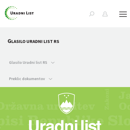
G
LASILO URADNI LIST RS
Glasilo Uradni list RS
Preklic dokumentov