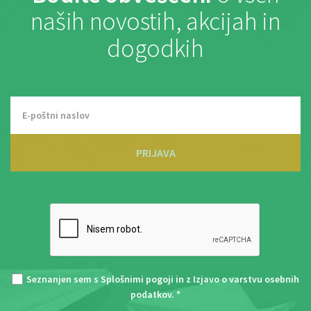
naših novostih, akcijah in
dogodkih
PRIJAVA
Seznanjen sem s
Splošnimi pogoji
in z
Izjavo o varstvu osebnih
podatkov
. *