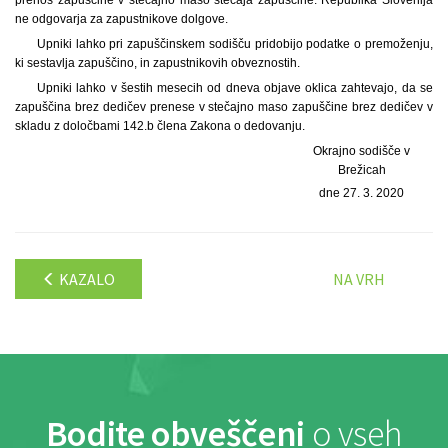
prenos zapuščine v stečajno maso stečaja zapuščine. Republika Slovenija
ne odgovarja za zapustnikove dolgove.
Upniki lahko pri zapuščinskem sodišču pridobijo podatke o premoženju,
ki sestavlja zapuščino, in zapustnikovih obveznostih.
Upniki lahko v šestih mesecih od dneva objave oklica zahtevajo, da se
zapuščina brez dedičev prenese v stečajno maso zapuščine brez dedičev v
skladu z določbami 142.b člena Zakona o dedovanju.
Okrajno sodišče v
Brežicah
dne 27. 3. 2020
KAZALO
NA VRH
Bodite obveščeni
o vseh