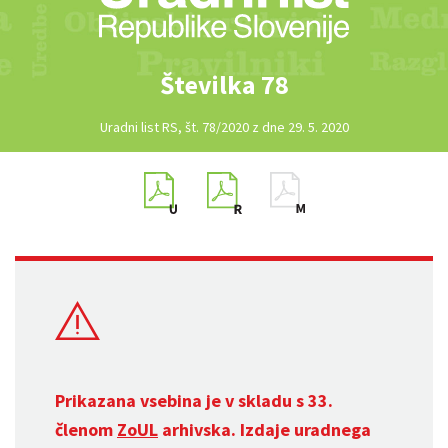
Številka 78
Uradni list RS, št. 78/2020 z dne 29. 5. 2020
Prikazana vsebina je v skladu s 33.
členom
ZoUL
arhivska. Izdaje uradnega