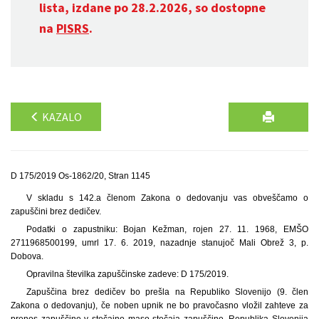
lista, izdane po 28.2.2026, so dostopne
na
PISRS
.
KAZALO
D 175/2019 Os-1862/20, Stran 1145
V skladu s 142.a členom Zakona o dedovanju vas obveščamo o
zapuščini brez dedičev.
Podatki o zapustniku: Bojan Kežman, rojen 27. 11. 1968, EMŠO
2711968500199, umrl 17. 6. 2019, nazadnje stanujoč Mali Obrež 3, p.
Dobova.
Opravilna številka zapuščinske zadeve: D 175/2019.
Zapuščina brez dedičev bo prešla na Republiko Slovenijo (9. člen
Zakona o dedovanju), če noben upnik ne bo pravočasno vložil zahteve za