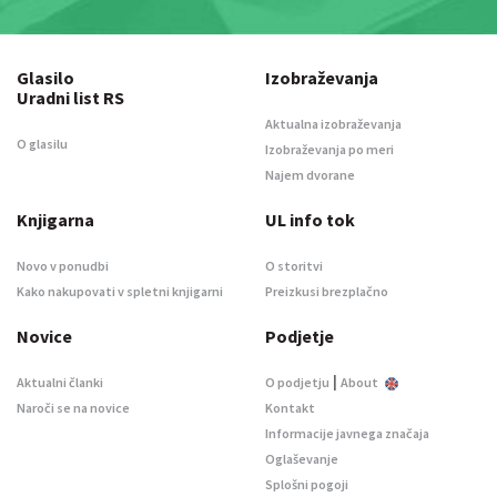
Glasilo
Izobraževanja
Uradni list RS
Aktualna izobraževanja
O glasilu
Izobraževanja po meri
Najem dvorane
Knjigarna
UL info tok
Novo v ponudbi
O storitvi
Kako nakupovati v spletni knjigarni
Preizkusi brezplačno
Novice
Podjetje
|
Aktualni članki
O podjetju
About
Naroči se na novice
Kontakt
Informacije javnega značaja
Oglaševanje
Splošni pogoji