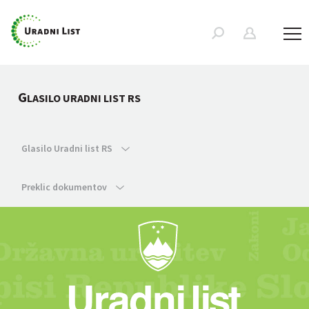
G
LASILO URADNI LIST RS
Glasilo Uradni list RS
Preklic dokumentov