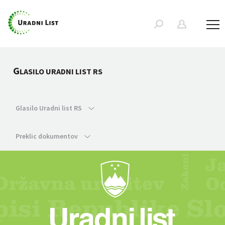
G
LASILO URADNI LIST RS
Glasilo Uradni list RS
Preklic dokumentov