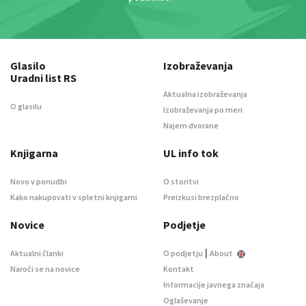
Glasilo
Izobraževanja
Uradni list RS
Aktualna izobraževanja
O glasilu
Izobraževanja po meri
Najem dvorane
Knjigarna
UL info tok
Novo v ponudbi
O storitvi
Kako nakupovati v spletni knjigarni
Preizkusi brezplačno
Novice
Podjetje
|
Aktualni članki
O podjetju
About
Naroči se na novice
Kontakt
Informacije javnega značaja
Oglaševanje