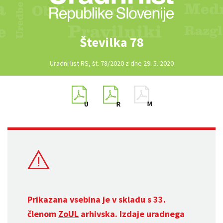
Številka 78
Uradni list RS, št. 78/2020 z dne 29. 5. 2020
Prikazana vsebina je v skladu s 33.
členom
ZoUL
arhivska. Izdaje uradnega