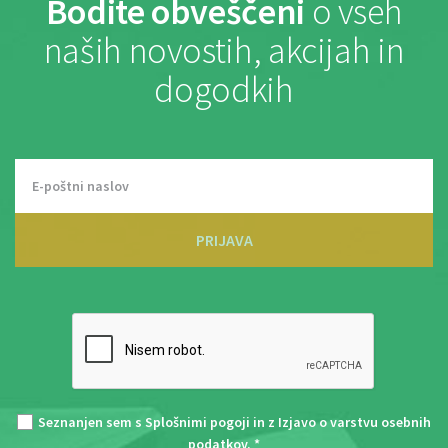
Bodite obveščeni
o vseh
naših novostih, akcijah in
dogodkih
PRIJAVA
Seznanjen sem s
Splošnimi pogoji
in z
Izjavo o varstvu osebnih
podatkov
. *