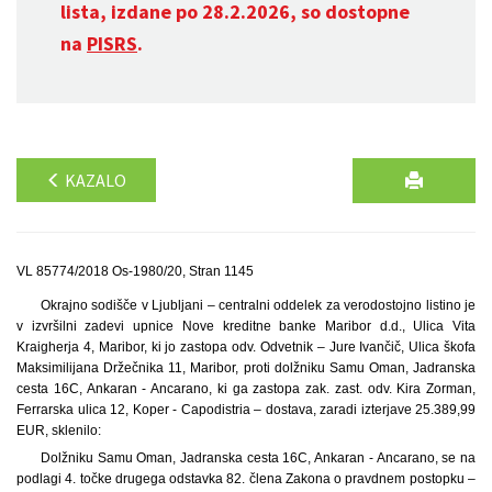
lista, izdane po 28.2.2026, so dostopne
na
PISRS
.
KAZALO
VL 85774/2018 Os-1980/20, Stran 1145
Okrajno sodišče v Ljubljani – centralni oddelek za verodostojno listino je
v izvršilni zadevi upnice Nove kreditne banke Maribor d.d., Ulica Vita
Kraigherja 4, Maribor, ki jo zastopa odv. Odvetnik – Jure Ivančič, Ulica škofa
Maksimilijana Držečnika 11, Maribor, proti dolžniku Samu Oman, Jadranska
cesta 16C, Ankaran - Ancarano, ki ga zastopa zak. zast. odv. Kira Zorman,
Ferrarska ulica 12, Koper - Capodistria – dostava, zaradi izterjave 25.389,99
EUR, sklenilo:
Dolžniku Samu Oman, Jadranska cesta 16C, Ankaran - Ancarano, se na
podlagi 4. točke drugega odstavka 82. člena Zakona o pravdnem postopku –