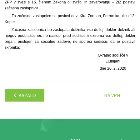
ZPP v zvezi s 15. členom Zakona o izvršbi in zavarovanju – ZIZ postavi
začasna zastopnica.
Za začasno zastopnico se postavi odv. Kira Zorman, Ferrarska ulica 12,
Koper.
Začasna zastopnica bo zastopala dolžnika vse dotlej, dokler dolžnik ali
njegov pooblaščenec ne nastopi pred sodiščem oziroma vse dotlej, dokler
organ, pristojen za socialne zadeve, ne sporoči sodišču, da je postavil
skrbnika.
Okrajno sodišče v
Ljubljani
dne 20. 2. 2020
KAZALO
NA VRH