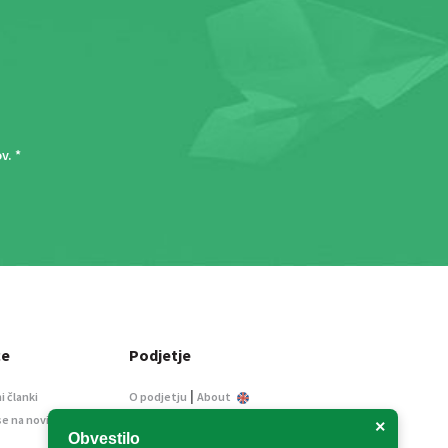
ov
. *
ce
Podjetje
|
i članki
O podjetju
About
se na novice
Kontakt
×
Obvestilo
Informacije javnega