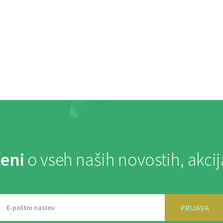
eni
o vseh naših novostih, akci
PRIJAVA