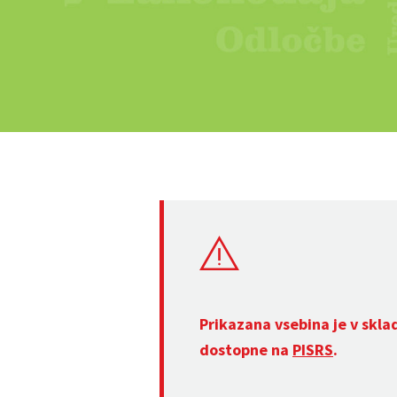
Prikazana vsebina je v skla
dostopne na
PISRS
.