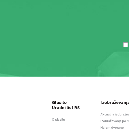
Glasilo
Izobraževanj
Uradni list RS
Aktualna izobraže
O glasilu
Izobraževanja po 
Najem dvorane