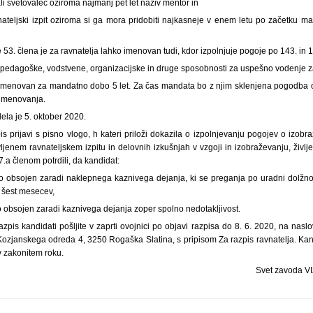
ali svetovalec oziroma najmanj pet let naziv mentor in
nateljski izpit oziroma si ga mora pridobiti najkasneje v enem letu po začetku ma
53. člena je za ravnatelja lahko imenovan tudi, kdor izpolnjuje pogoje po 143. in 1
 pedagoške, vodstvene, organizacijske in druge sposobnosti za uspešno vodenje 
 imenovan za mandatno dobo 5 let. Za čas mandata bo z njim sklenjena pogodba 
 imenovanja.
ela je 5. oktober 2020.
s prijavi s pisno vlogo, h kateri priloži dokazila o izpolnjevanju pogojev o izobr
ljenem ravnateljskem izpitu in delovnih izkušnjah v vzgoji in izobraževanju, živl
.a členom potrdili, da kandidat:
o obsojen zaradi naklepnega kaznivega dejanja, ki se preganja po uradni dolžn
t šest mesecev,
 obsojen zaradi kaznivega dejanja zoper spolno nedotakljivost.
azpis kandidati pošljite v zaprti ovojnici po objavi razpisa do 8. 6. 2020, na nasl
Kozjanskega odreda 4, 3250 Rogaška Slatina, s pripisom Za razpis ravnatelja. Kand
v zakonitem roku.
Svet zavoda VI