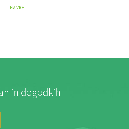
NA VRH
jah in dogodkih