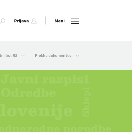
Prijava
Meni
dni list RS
Preklic dokumentov