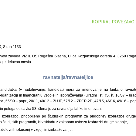
KOPIRAJ POVEZAVO
, Stran 1133
veta zavoda VIZ II. OŠ Rogaška Slatina, Ulica Kozjanskega odreda 4, 3250 Rogaš
suje delovno mesto
ravnatelja/ravnateljice
andidatka (v nadaljevanju: kandidat) mora za imenovanje na funkcijo ravnatel
anizaciji in financiranju vzgoje in izobraževanja (Uradni list RS, št. 16/07 – ur
pr., 65/09 – popr., 20/11, 40/12 – ZUJF, 57/12 – ZPCP-2D, 47/15, 46/16, 49/16 – popr
in petega odstavka 53. člena je za ravnatelja lahko imenovan:
 izobrazbo, pridobljeno po študijskih programih za pridobitev izobrazbe drug
o študijskih programih, ki v skladu z zakonom ustreza izobrazbi druge stopnje,
t delovnih izkušenj v vzgoji in izobraževanju,