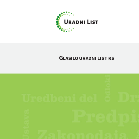
G
LASILO URADNI LIST RS