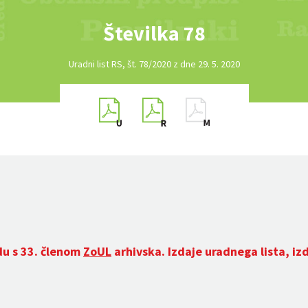
Številka 78
Uradni list RS, št. 78/2020 z dne 29. 5. 2020
du s 33. členom
ZoUL
arhivska. Izdaje uradnega lista, iz