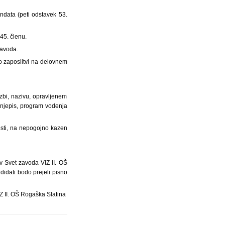
ndata (peti odstavek 53.
45. členu.
zavoda.
o zaposlitvi na delovnem
azbi, nazivu, opravljenem
jenjepis, program vodenja
osti, na nepogojno kazen
ov Svet zavoda VIZ II. OŠ
idati bodo prejeli pisno
Z II. OŠ Rogaška Slatina