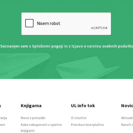
Seznanjen sem s
Splošnimi pogoji
in z
Izjavo o varstvu osebnih podatk
a
Knjigarna
UL info tok
Novi
vanja
Novo v ponudbi
O storitvi
Aktualn
meri
Kako nakupovati v spletni
Preizkusi brezplačno
Naroči 
knjigarni