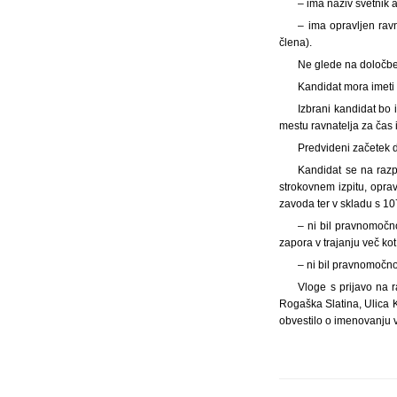
– ima naziv svetnik 
– ima opravljen rav
člena).
Ne glede na določbe 
Kandidat mora imeti
Izbrani kandidat bo
mestu ravnatelja za čas
Predvideni začetek d
Kandidat se na razpi
strokovnem izpitu, oprav
zavoda ter v skladu s 107
– ni bil pravnomočn
zapora v trajanju več ko
– ni bil pravnomočno
Vloge s prijavo na r
Rogaška Slatina, Ulica 
obvestilo o imenovanju 