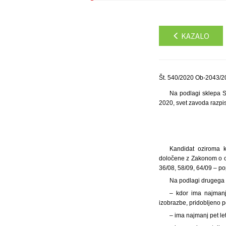
KAZALO
Št. 540/2020 Ob-2043/20
Na podlagi sklepa S
2020, svet zavoda razpi
Kandidat oziroma k
določene z Zakonom o org
36/08, 58/09, 64/09 – po
Na podlagi drugega 
– kdor ima najmanj
izobrazbe, pridobljeno p
– ima najmanj pet le