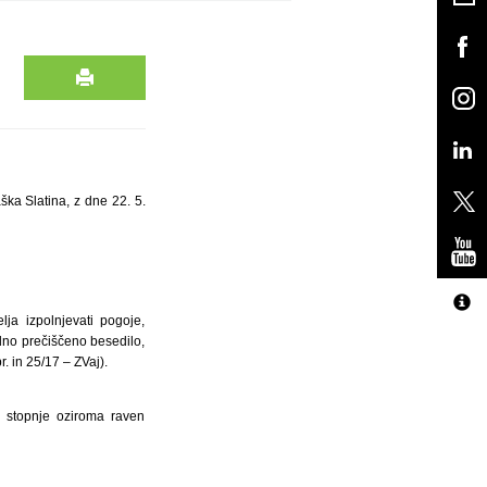
ka Slatina, z dne 22. 5.
ja izpolnjevati pogoje,
adno prečiščeno besedilo,
. in 25/17 – ZVaj).
e stopnje oziroma raven