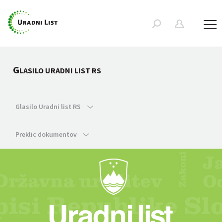
G
LASILO URADNI LIST RS
Glasilo Uradni list RS
Preklic dokumentov