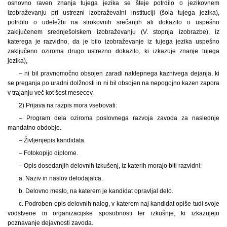
osnovno raven znanja tujega jezika se šteje potrdilo o jezikovnem
izobraževanju pri ustrezni izobraževalni instituciji (šola tujega jezika),
potrdilo o udeležbi na strokovnih srečanjih ali dokazilo o uspešno
zaključenem srednješolskem izobraževanju (V. stopnja izobrazbe), iz
katerega je razvidno, da je bilo izobraževanje iz tujega jezika uspešno
zaključeno oziroma drugo ustrezno dokazilo, ki izkazuje znanje tujega
jezika),
– ni bil pravnomočno obsojen zaradi naklepnega kaznivega dejanja, ki
se preganja po uradni dolžnosti in ni bil obsojen na nepogojno kazen zapora
v trajanju več kot šest mesecev.
2) Prijava na razpis mora vsebovati:
– Program dela oziroma poslovnega razvoja zavoda za naslednje
mandatno obdobje.
– Življenjepis kandidata.
– Fotokopijo diplome.
– Opis dosedanjih delovnih izkušenj, iz katerih morajo biti razvidni:
a. Naziv in naslov delodajalca.
b. Delovno mesto, na katerem je kandidat opravljal delo.
c. Podroben opis delovnih nalog, v katerem naj kandidat opiše tudi svoje
vodstvene in organizacijske sposobnosti ter izkušnje, ki izkazujejo
poznavanje dejavnosti zavoda.