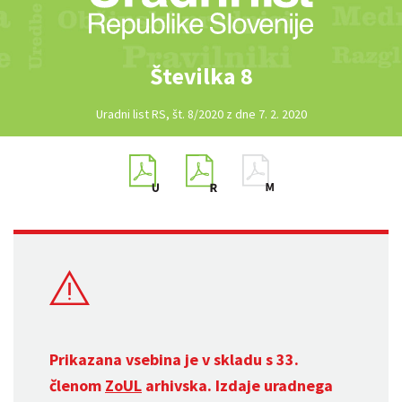
Številka 8
Uradni list RS, št. 8/2020 z dne 7. 2. 2020
Prikazana vsebina je v skladu s 33.
členom
ZoUL
arhivska. Izdaje uradnega