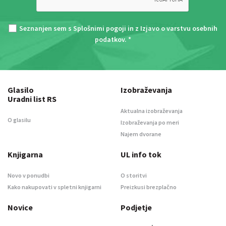
Seznanjen sem s
Splošnimi pogoji
in z
Izjavo o varstvu osebnih
podatkov
. *
Glasilo
Izobraževanja
Uradni list RS
Aktualna izobraževanja
O glasilu
Izobraževanja po meri
Najem dvorane
Knjigarna
UL info tok
Novo v ponudbi
O storitvi
Kako nakupovati v spletni knjigarni
Preizkusi brezplačno
Novice
Podjetje