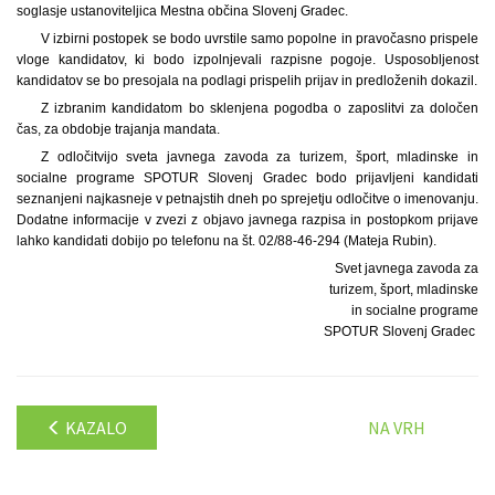
soglasje ustanoviteljica Mestna občina Slovenj Gradec.
V izbirni postopek se bodo uvrstile samo popolne in pravočasno prispele
vloge kandidatov, ki bodo izpolnjevali razpisne pogoje. Usposobljenost
kandidatov se bo presojala na podlagi prispelih prijav in predloženih dokazil.
Z izbranim kandidatom bo sklenjena pogodba o zaposlitvi za določen
čas, za obdobje trajanja mandata.
Z odločitvijo sveta javnega zavoda za turizem, šport, mladinske in
socialne programe SPOTUR Slovenj Gradec bodo prijavljeni kandidati
seznanjeni najkasneje v petnajstih dneh po sprejetju odločitve o imenovanju.
Dodatne informacije v zvezi z objavo javnega razpisa in postopkom prijave
lahko kandidati dobijo po telefonu na št. 02/88-46-294 (Mateja Rubin).
Svet javnega zavoda za
turizem, šport, mladinske
in socialne programe
SPOTUR Slovenj Gradec
KAZALO
NA VRH