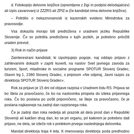
d. Fotokopijo delovne knjižice (opremljene z žigi in podpisi delodajalcev)
ali izpis zavarovanj iz ZZZRS ali ZPIZ-a (če kandidat nima delovne knjižice).
– Potrdilo o nekaznovanosti iz kazenskih evidenc Ministrstva za
pravosodje.
Vsa dokazila morajo biti predložena v uradnem jeziku Republike
Slovenije. Če so potrdila predložena v tujih jezikih, je potrebno priložiti
uraden prevod.
3) Rok in način prijave
Zainteresirani kandidati, ki izpolnjujejo pogoje, naj oddajo prijavo z
zahtevanimi dokazili v zaprti kuverti, na naslov Svet javnega zavoda za
turizem, šport, mladinske in socialne programe SPOTUR Slovenj Gradec,
Glavni trg 1, 2380 Slovenj Gradec, s pripisom »Ne odpiraj, Javni razpis za
direktorja SPOTUR Slovenj Gradec«.
Rok za prijavo je 15 dni od objave razpisa v Uradnem listu RS. Prijava se
bo štela za pravočasno, če bo na naslovnika prispela do izteka prijavnega
roka. Če bo poslana po pošti priporočeno, se šteje za pravočasno, če je
poslana najkasneje na zadnji dan razpisnega roka.
Če je zadnji dan roka nedelja ali praznik ali dela prost dan v Republiki
Sloveniji ali kakšen drug dan, ko se pri organu, pri katerem je potrebno dati
prijavo, ne dela, se izteče rok s pretekom prvega naslednjega delovnika.
Mandat direktorja traja 4 leta. K imenovanju direktorja poda predhodno