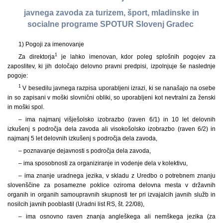
javnega zavoda za turizem, šport, mladinske in
socialne programe SPOTUR Slovenj Gradec
1) Pogoji za imenovanje
1
Za direktorja
je lahko imenovan, kdor poleg splošnih pogojev za
zaposlitev, ki jih določajo delovno pravni predpisi, izpolnjuje še naslednje
pogoje:
1
V besedilu javnega razpisa uporabljeni izrazi, ki se nanašajo na osebe
in so zapisani v moški slovnični obliki, so uporabljeni kot nevtralni za ženski
in moški spol.
– ima najmanj višješolsko izobrazbo (raven 6/1) in 10 let delovnih
izkušenj s področja dela zavoda ali visokošolsko izobrazbo (raven 6/2) in
najmanj 5 let delovnih izkušenj s področja dela zavoda,
– poznavanje dejavnosti s področja dela zavoda,
– ima sposobnosti za organiziranje in vodenje dela v kolektivu,
– ima znanje uradnega jezika, v skladu z Uredbo o potrebnem znanju
slovenščine za posamezne poklice oziroma delovna mesta v državnih
organih in organih samoupravnih skupnosti ter pri izvajalcih javnih služb in
nosilcih javnih pooblastil (Uradni list RS, št. 22/08),
– ima osnovno raven znanja angleškega ali nemškega jezika (za