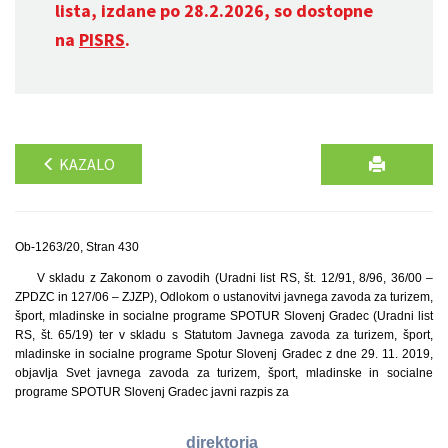
lista, izdane po 28.2.2026, so dostopne
na
PISRS
.
KAZALO
Ob-1263/20, Stran 430
V skladu z Zakonom o zavodih (Uradni list RS, št. 12/91, 8/96, 36/00 –
ZPDZC in 127/06 – ZJZP), Odlokom o ustanovitvi javnega zavoda za turizem,
šport, mladinske in socialne programe SPOTUR Slovenj Gradec (Uradni list
RS, št. 65/19) ter v skladu s Statutom Javnega zavoda za turizem, šport,
mladinske in socialne programe Spotur Slovenj Gradec z dne 29. 11. 2019,
objavlja Svet javnega zavoda za turizem, šport, mladinske in socialne
programe SPOTUR Slovenj Gradec javni razpis za
direktorja