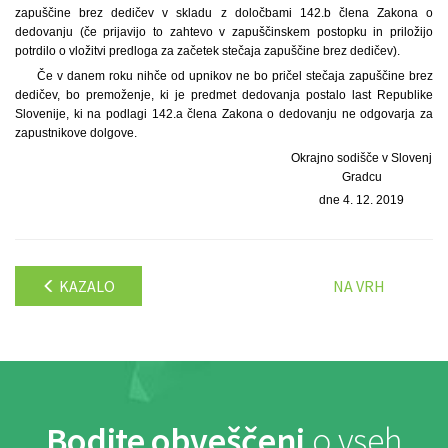
zapuščine brez dedičev v skladu z določbami 142.b člena Zakona o
dedovanju (če prijavijo to zahtevo v zapuščinskem postopku in priložijo
potrdilo o vložitvi predloga za začetek stečaja zapuščine brez dedičev).
Če v danem roku nihče od upnikov ne bo pričel stečaja zapuščine brez
dedičev, bo premoženje, ki je predmet dedovanja postalo last Republike
Slovenije, ki na podlagi 142.a člena Zakona o dedovanju ne odgovarja za
zapustnikove dolgove.
Okrajno sodišče v Slovenj
Gradcu
dne 4. 12. 2019
KAZALO
NA VRH
Bodite obveščeni
o vseh