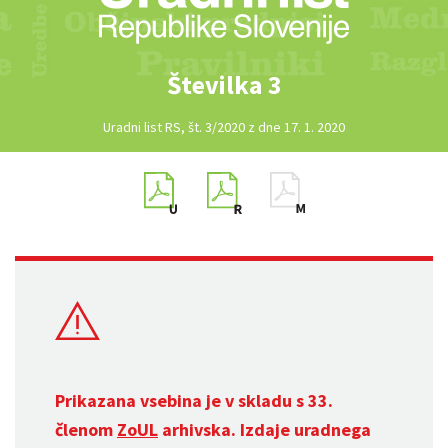
Številka 3
Uradni list RS, št. 3/2020 z dne 17. 1. 2020
Prikazana vsebina je v skladu s 33.
členom
ZoUL
arhivska. Izdaje uradnega