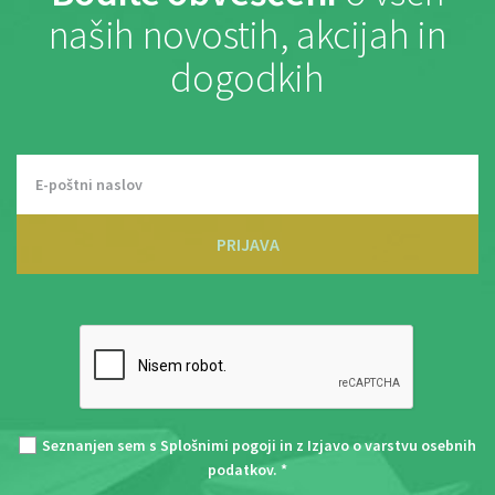
naših novostih, akcijah in
dogodkih
PRIJAVA
Seznanjen sem s
Splošnimi pogoji
in z
Izjavo o varstvu osebnih
podatkov
. *