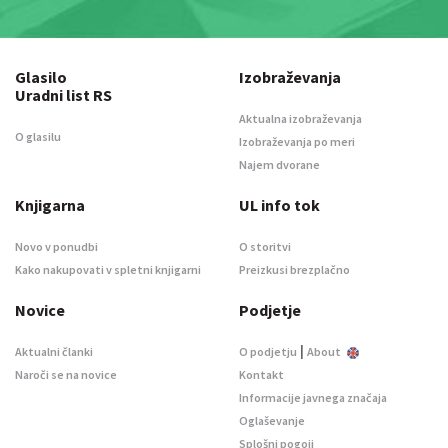
Glasilo
Izobraževanja
Uradni list RS
Aktualna izobraževanja
O glasilu
Izobraževanja po meri
Najem dvorane
Knjigarna
UL info tok
Novo v ponudbi
O storitvi
Kako nakupovati v spletni knjigarni
Preizkusi brezplačno
Novice
Podjetje
|
Aktualni članki
O podjetju
About
Naroči se na novice
Kontakt
Informacije javnega značaja
Oglaševanje
Splošni pogoji