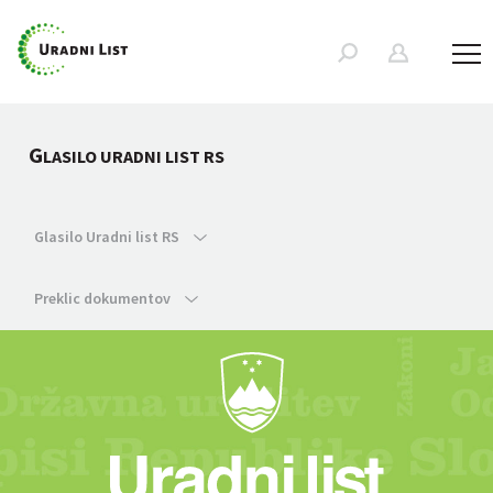
G
LASILO URADNI LIST RS
Glasilo Uradni list RS
Preklic dokumentov