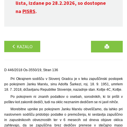
lista, izdane po 28.2.2026, so dostopne
na
PISRS
.
KAZALO
D 446/2018 Os-3550/19, Stran 136
Pri Okrajnem sodišču v Slovenj Gradcu je v teku zapuščinski postopek
po pokojnem Janku Marxlu, sinu Adolfa Šarkezi, roj. 18. 9. 1951, umrlem
18. 7. 2018, državljanu Republike Slovenije, nazadnje stan. Kotlje 4C, Kotlje.
Po pokojnem ni znanih podatkov o osebah, sorodnikih, ki bi prišli v
poštev kot zakoniti dediči, tudi na oklic neznanim dedičem se ni javil nihče.
Morebitne upnike po pokojnem Janku Marxlu obveščamo, da lahko pri
naslovnem sodišču pridobijo podatke o premoženju, ki sestavlja zapuščino
in zapustnikovih obveznostih ter v 6 mesecih od dneva objave oklica
zahtevajo, da se zapuščina brez dedičev prenese v stečajno maso