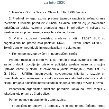
za leto 2020
1. Naročnik: Občina Sevnica, Glavni trg 19a, 8290 Sevnica.
2. Predmet javnega razpisa: predmet javnega razpisa je sofinanciranje
izvedenih turističnih prireditev v Občini Sevnica, katerih cilj je povečanje
turističnega obiska oziroma promocija kraja in prireditev, ki vplivajo na
turistični razvoj posameznega kraja ter celotne občine.
3. Višina razpisanih sredstev: sredstva v višini 13.027 EUR so
zagotovljena na proračunski postavki 14420 – Turizem, konto 412000 –
Tekoči transferi nepridobitnim organizacijam in ustanovam.
4. Pomen pojmov, upravičeni in neupravičeni stroški
Predmet razpisa so prireditve, ki se morajo prijaviti oziroma je potrebno
zanje pridobiti dovoljenje pristojne policijske postaje oziroma pristojne
upravne enote (v skladu z Zakonom o javnih zbiranjih (Uradni list RS,
št. 64/11 – UPB5)). Izpolnjevanje navedenega kriterija je izvzeto pri
prireditvah, ki so ocenjene le v sklopu varovanja etnološke dediščine ali v
sklopu urejanja turistične infrastrukture in sledenja strategiji razvoja turizma.
Posamezen organizator turistične prireditve lahko na javni razpis v
tekočem letu prijavi do 3 prireditve.
Pomen pojmov, uporabljenih v tem razpisu:
– »Turistična prireditev« je prireditev, ki je namenjena širšemu krogu