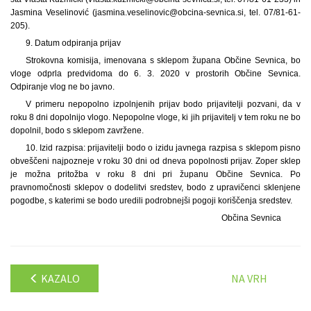
Jasmina Veselinović (jasmina.veselinovic@obcina-sevnica.si, tel. 07/81-61-
205).
9. Datum odpiranja prijav
Strokovna komisija, imenovana s sklepom župana Občine Sevnica, bo
vloge odprla predvidoma do 6. 3. 2020 v prostorih Občine Sevnica.
Odpiranje vlog ne bo javno.
V primeru nepopolno izpolnjenih prijav bodo prijavitelji pozvani, da v
roku 8 dni dopolnijo vlogo. Nepopolne vloge, ki jih prijavitelj v tem roku ne bo
dopolnil, bodo s sklepom zavržene.
10. Izid razpisa: prijavitelji bodo o izidu javnega razpisa s sklepom pisno
obveščeni najpozneje v roku 30 dni od dneva popolnosti prijav. Zoper sklep
je možna pritožba v roku 8 dni pri županu Občine Sevnica. Po
pravnomočnosti sklepov o dodelitvi sredstev, bodo z upravičenci sklenjene
pogodbe, s katerimi se bodo uredili podrobnejši pogoji koriščenja sredstev.
Občina Sevnica
KAZALO
NA VRH