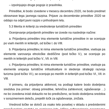
– izpolnjujejo druge pogoje iz pravilnika.
Prireditve, ki bodo izvedene v mesecu decembru 2020, ne bodo predmet
obravnave tega javnega razpisa. Prijave za decembrske prireditve 2020 se
oddajo na odprt javni razpis v prihodnjem letu.
5.3 Merila in kriteriji za vrednotenje turističnih prireditev
Ocenjevanje prijavljenih prireditev se izvede na naslednje načine:
a. Prijavljena prireditev ima elemente turistične prireditve in se ocenjuje
po vseh merilih in kriterijih, od točke I. do VIII.
b. Prijavljena prireditev, ki nima elemente turistične prireditve, vsebuje pa
elemente varovanja etnološke dediščine (pod točko V.), se ocenjuje po
merilih in kriterijih pod točko V., VII. in VIII.
c. Prijavljena prireditev, ki nima elemente turistične prireditve, vsebuje pa
elemente urejanja turistične infrastrukture in sledenje strategiji razvoja
turizma (pod točko VI.), se ocenjuje po merilih in kriterijih pod točko VI., VII. in
VIII.
V primeru, da prijavljena aktivnost, na podlagi katere bodo dodeljena
sredstva (na primer: obseg prireditve, tehnična zahtevnost, oglaševanje …)
ne bo izvedena in/ali dokazilo ne bo predloženo, se bodo dodeljena sredstva
v sorazmernem deležu, prejetih točk za oglaševanje, znižala.
Vrednost točke se določi za vsako leto posebej v skladu s predvidenimi