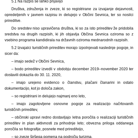
5.1 Na razpis se lahko prijavijo
Društva, združenja in zveze, ki so registrirane za izvajanje dejavnosti,
opredeljenih v javnem razpisu in delujejo v Občini Sevnica, ter so nosilci
prireditve.
Do sredstev niso upravičena društva, ki so za isto prireditev že pridobila
sredstva na drugih razpisih, ki jih objavlja Občina Sevnica oziroma so z
vsebino programa kandidirala na državnih oziroma mednarodnih razpisih.
5.2 Izvajalci turističnih prireditev morajo izpolnjevati naslednje pogoje, in
sicer da:
– imajo sedež v Občini Sevnica,
– bodo prireditev izvedli v obdobju december 2019–november 2020 ter
dostavili dokazila do 30. 11. 2020,
– imajo urejeno evidenco o članstvu, plačani članarini in ostalo
dokumentacijo, kot jo določa zakon,
– so registrirani in delujejo najmanj eno leto,
– imajo zagotovljene osnovne pogoje za realizacijo načrtovanih
turističnih prireditev,
– občinski upravi redno dostavljajo letna poročila o realizaciji turističnih
prireditev in plan aktivnosti za prihodnje leto; obvezna priloga oddanega
poročila so fotografije, posnete med prireditvijo,
– so zveze širšega pomena na področju turizma,