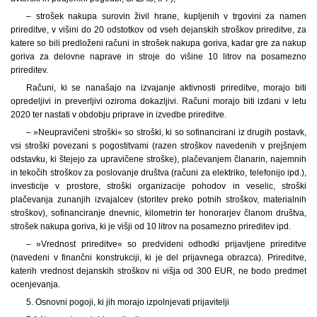
– strošek nakupa surovin živil hrane, kupljenih v trgovini za namen
prireditve, v višini do 20 odstotkov od vseh dejanskih stroškov prireditve, za
katere so bili predloženi računi in strošek nakupa goriva, kadar gre za nakup
goriva za delovne naprave in stroje do višine 10 litrov na posamezno
prireditev.
Računi, ki se nanašajo na izvajanje aktivnosti prireditve, morajo biti
opredeljivi in preverljivi oziroma dokazljivi. Računi morajo biti izdani v letu
2020 ter nastati v obdobju priprave in izvedbe prireditve.
– »Neupravičeni stroški« so stroški, ki so sofinancirani iz drugih postavk,
vsi stroški povezani s pogostitvami (razen stroškov navedenih v prejšnjem
odstavku, ki štejejo za upravičene stroške), plačevanjem članarin, najemnih
in tekočih stroškov za poslovanje društva (računi za elektriko, telefonijo ipd.),
investicije v prostore, stroški organizacije pohodov in veselic, stroški
plačevanja zunanjih izvajalcev (storitev preko potnih stroškov, materialnih
stroškov), sofinanciranje dnevnic, kilometrin ter honorarjev članom društva,
strošek nakupa goriva, ki je višji od 10 litrov na posamezno prireditev ipd.
– »Vrednost prireditve« so predvideni odhodki prijavljene prireditve
(navedeni v finančni konstrukciji, ki je del prijavnega obrazca). Prireditve,
katerih vrednost dejanskih stroškov ni višja od 300 EUR, ne bodo predmet
ocenjevanja.
5. Osnovni pogoji, ki jih morajo izpolnjevati prijavitelji