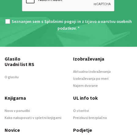
Seznanjen sem s
Splošnimi pogoji
in z
Izjavo o varstvu osebnih
podatkov
. *
Glasilo
Izobraževanja
Uradni list RS
Aktualna izobraževanja
O glasilu
Izobraževanja po meri
Najem dvorane
Knjigarna
UL info tok
Novo v ponudbi
O storitvi
Kako nakupovati v spletni knjigarni
Preizkusi brezplačno
Novice
Podjetje