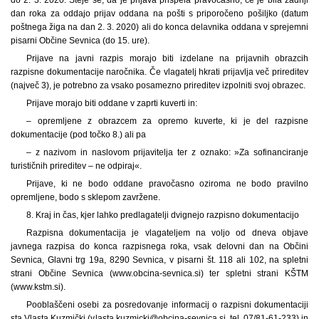
dan roka za oddajo prijav oddana na pošti s priporočeno pošiljko (datum
poštnega žiga na dan 2. 3. 2020) ali do konca delavnika oddana v sprejemni
pisarni Občine Sevnica (do 15. ure).
Prijave na javni razpis morajo biti izdelane na prijavnih obrazcih
razpisne dokumentacije naročnika. Če vlagatelj hkrati prijavlja več prireditev
(največ 3), je potrebno za vsako posamezno prireditev izpolniti svoj obrazec.
Prijave morajo biti oddane v zaprti kuverti in:
– opremljene z obrazcem za opremo kuverte, ki je del razpisne
dokumentacije (pod točko 8.) ali pa
– z nazivom in naslovom prijavitelja ter z oznako: »Za sofinanciranje
turističnih prireditev – ne odpiraj«.
Prijave, ki ne bodo oddane pravočasno oziroma ne bodo pravilno
opremljene, bodo s sklepom zavržene.
8. Kraj in čas, kjer lahko predlagatelji dvignejo razpisno dokumentacijo
Razpisna dokumentacija je vlagateljem na voljo od dneva objave
javnega razpisa do konca razpisnega roka, vsak delovni dan na Občini
Sevnica, Glavni trg 19a, 8290 Sevnica, v pisarni št. 118 ali 102, na spletni
strani Občine Sevnica (www.obcina-sevnica.si) ter spletni strani KŠTM
(www.kstm.si).
Pooblaščeni osebi za posredovanje informacij o razpisni dokumentaciji
sta Vlasta Kuzmički (vlasta.kuzmicki@obcina-sevnica.si, tel. 07/81-61-233) in