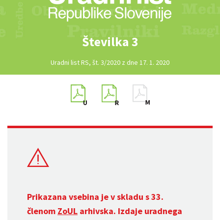
Številka 3
Uradni list RS, št. 3/2020 z dne 17. 1. 2020
Prikazana vsebina je v skladu s 33.
členom
ZoUL
arhivska. Izdaje uradnega