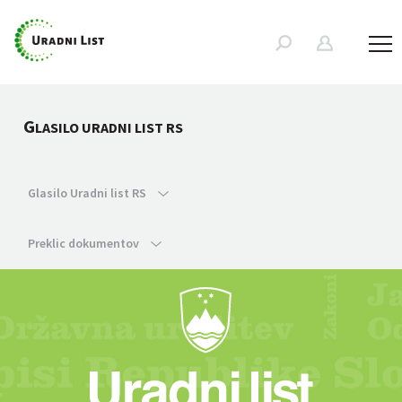
G
LASILO URADNI LIST RS
Glasilo Uradni list RS
Preklic dokumentov