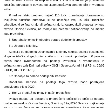
proračunskimi sredstvi za razpisano leto. Višina sofinanciranja posamezne
turistične prireditve je odvisna od skupnega števila zbranih točk in vrednosti
točke.
Prireditve lahko prejmejo največ 110 točk. Iz nadaljnje obravnave so
izključene turistične prireditve, ki ne dosežejo vsaj 15 točk. Turistične
prireditve, ki se financirajo ali sofinancirajo iz kateregakoli drugega javnega
razpisa Občine Sevnica, ne morejo biti predmet sofinanciranja po merilih
tega pravilnika.
6. Uporaba kriterijev in obdobje porabe dodeljenih sredstev
6.1 Uporaba kriterijev:
Komisija bo glede na izpolnjevanje kriterijev razpisa ocenila posamezno
vlogo ter izločila vloge, ki niso v skladu z razpisanim področjem. Prijave na
razpis bodo ovrednotene na podlagi Pravilnika o vrednotenju in
sofinanciranju turističnih prireditev v Občini Sevnica (Uradni list RS, št. 25/09
– UPB, 103/11 in 11/18).
6.2 Obdobje za porabo dodeljenih sredstev:
Dodeljena sredstva na podlagi tega razpisa bodo porabljena
predvidoma v letu 2020.
7. Rok za predložitev prijav in način predložitve
Prijave morajo biti poslane s priporočeno pošiljko po pošti ali oddane
osebno na naslov: Občina Sevnica, Glavni trg 19a, 8290 Sevnica, najkasneje
do 2. 3. 2020. Šteje se, da je prijava prispela pravočasno, če je bila zadnji