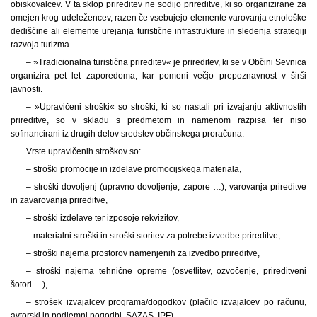
obiskovalcev. V ta sklop prireditev ne sodijo prireditve, ki so organizirane za
omejen krog udeležencev, razen če vsebujejo elemente varovanja etnološke
dediščine ali elemente urejanja turistične infrastrukture in sledenja strategiji
razvoja turizma.
– »Tradicionalna turistična prireditev« je prireditev, ki se v Občini Sevnica
organizira pet let zaporedoma, kar pomeni večjo prepoznavnost v širši
javnosti.
– »Upravičeni stroški« so stroški, ki so nastali pri izvajanju aktivnostih
prireditve, so v skladu s predmetom in namenom razpisa ter niso
sofinancirani iz drugih delov sredstev občinskega proračuna.
Vrste upravičenih stroškov so:
– stroški promocije in izdelave promocijskega materiala,
– stroški dovoljenj (upravno dovoljenje, zapore …), varovanja prireditve
in zavarovanja prireditve,
– stroški izdelave ter izposoje rekvizitov,
– materialni stroški in stroški storitev za potrebe izvedbe prireditve,
– stroški najema prostorov namenjenih za izvedbo prireditve,
– stroški najema tehnične opreme (osvetlitev, ozvočenje, prireditveni
šotori …),
– strošek izvajalcev programa/dogodkov (plačilo izvajalcev po računu,
avtorski in podjemni pogodbi, SAZAS, IPF),