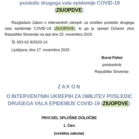
posledic drugega vala epidemije COVID-19
(
ZIUOPDVE
)
Razglašam Zakon o interventnih ukrepih za omilitev posledic drugega
vala epidemije COVID-19 (
ZIUOPDVE
), ki ga je sprejel Državni zbor
Republike Slovenije na seji dne 25. novembra 2020.
Št. 003-02-9/2020-14
Ljubljana, dne 27. novembra 2020
Borut Pahor
predsednik
Republike Slovenije
Z A K O N
O INTERVENTNIH UKREPIH ZA OMILITEV POSLEDIC
DRUGEGA VALA EPIDEMIJE COVID-19 (
ZIUOPDVE
)
PRVI DEL SPLOŠNE DOLOČBE
1. člen
(vsebina zakona)