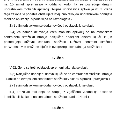
na 15 minut spreminjajo v oddajno kodo. Ta se posreduje drugim
uporabnikom mobilnih aplikacij. Skupna upravljavca aplikacije iz 53. člena
tega zakona te podatke obdelujeta izključno tako, da uporabnikom ponujata
mobilno aplikacijo, s podatki pa ne razpolagata.«.
Za tretjim odstavkom se doda nov četrti odstavek, ki se glasi:
»(4) Za namen delovanja vseh mobilnih aplikacij se na evropskem
centralnem strežniku hranijo naključno dodeljeni dnevni ključi, ki jih
posredujejo državni centralni strežniki. Državni centralni strežniki
prevzemajo vse okužene ključe iz evropskega centralnega strežnika.«.
17. člen
V 52. členu se tretji odstavek spremeni tako, da se glasi:
»(3) Naključno dodeljeni dnevni ključi se na centralnem strežniku hranijo
14 dni in na evropskem centralnem strežniku v skladu s pravili upravljavca.«.
Za tretjim odstavkom se doda nov četrti odstavek, ki se glasi:
»(4) Rezultati testiranja se skupaj z zgoščeno vrednostjo posebne
identifikacijske kode na centralnem strežniku hranijo 14 dni.«.
18. člen