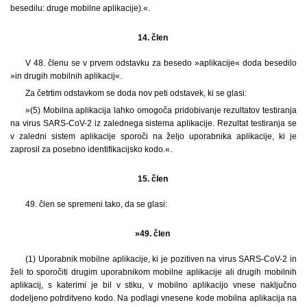
besedilu: druge mobilne aplikacije).«.
14. člen
V 48. členu se v prvem odstavku za besedo »aplikacije« doda besedilo
»in drugih mobilnih aplikacij«.
Za četrtim odstavkom se doda nov peti odstavek, ki se glasi:
»(5) Mobilna aplikacija lahko omogoča pridobivanje rezultatov testiranja
na virus SARS-CoV-2 iz zalednega sistema aplikacije. Rezultat testiranja se
v zaledni sistem aplikacije sporoči na željo uporabnika aplikacije, ki je
zaprosil za posebno identifikacijsko kodo.«.
15. člen
49. člen se spremeni tako, da se glasi:
»49. člen
(1) Uporabnik mobilne aplikacije, ki je pozitiven na virus SARS-CoV-2 in
želi to sporočiti drugim uporabnikom mobilne aplikacije ali drugih mobilnih
aplikacij, s katerimi je bil v stiku, v mobilno aplikacijo vnese naključno
dodeljeno potrditveno kodo. Na podlagi vnesene kode mobilna aplikacija na