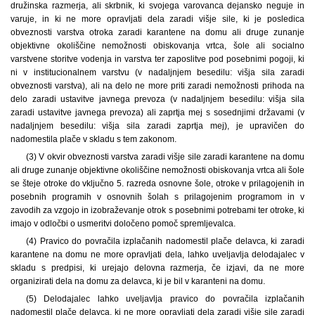
družinska razmerja, ali skrbnik, ki svojega varovanca dejansko neguje in
varuje, in ki ne more opravljati dela zaradi višje sile, ki je posledica
obveznosti varstva otroka zaradi karantene na domu ali druge zunanje
objektivne okoliščine nemožnosti obiskovanja vrtca, šole ali socialno
varstvene storitve vodenja in varstva ter zaposlitve pod posebnimi pogoji, ki
ni v institucionalnem varstvu (v nadaljnjem besedilu: višja sila zaradi
obveznosti varstva), ali na delo ne more priti zaradi nemožnosti prihoda na
delo zaradi ustavitve javnega prevoza (v nadaljnjem besedilu: višja sila
zaradi ustavitve javnega prevoza) ali zaprtja mej s sosednjimi državami (v
nadaljnjem besedilu: višja sila zaradi zaprtja mej), je upravičen do
nadomestila plače v skladu s tem zakonom.
(3) V okvir obveznosti varstva zaradi višje sile zaradi karantene na domu
ali druge zunanje objektivne okoliščine nemožnosti obiskovanja vrtca ali šole
se šteje otroke do vključno 5. razreda osnovne šole, otroke v prilagojenih in
posebnih programih v osnovnih šolah s prilagojenim programom in v
zavodih za vzgojo in izobraževanje otrok s posebnimi potrebami ter otroke, ki
imajo v odločbi o usmeritvi določeno pomoč spremljevalca.
(4) Pravico do povračila izplačanih nadomestil plače delavca, ki zaradi
karantene na domu ne more opravljati dela, lahko uveljavlja delodajalec v
skladu s predpisi, ki urejajo delovna razmerja, če izjavi, da ne more
organizirati dela na domu za delavca, ki je bil v karanteni na domu.
(5) Delodajalec lahko uveljavlja pravico do povračila izplačanih
nadomestil plače delavca, ki ne more opravljati dela zaradi višje sile zaradi