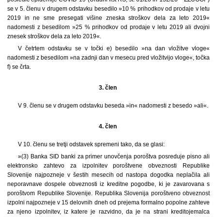
se v 5. členu v drugem odstavku besedilo »10 % prihodkov od prodaje v letu
2019 in ne sme presegati višine zneska stroškov dela za leto 2019«
nadomesti z besedilom »25 % prihodkov od prodaje v letu 2019 ali dvojni
znesek stroškov dela za leto 2019«.
V četrtem odstavku se v točki e) besedilo »na dan vložitve vloge«
nadomesti z besedilom »na zadnji dan v mesecu pred vložitvijo vloge«, točka
f) se črta.
3. člen
V 9. členu se v drugem odstavku beseda »in« nadomesti z besedo »ali«.
4. člen
V 10. členu se tretji odstavek spremeni tako, da se glasi:
»(3) Banka SID banki za primer unovčenja poroštva posreduje pisno ali
elektronsko zahtevo za izpolnitev poroštvene obveznosti Republike
Slovenije najpozneje v šestih mesecih od nastopa dogodka neplačila ali
neporavnave dospele obveznosti iz kreditne pogodbe, ki je zavarovana s
poroštvom Republike Slovenije. Republika Slovenija poroštveno obveznost
izpolni najpozneje v 15 delovnih dneh od prejema formalno popolne zahteve
za njeno izpolnitev, iz katere je razvidno, da je na strani kreditojemalca