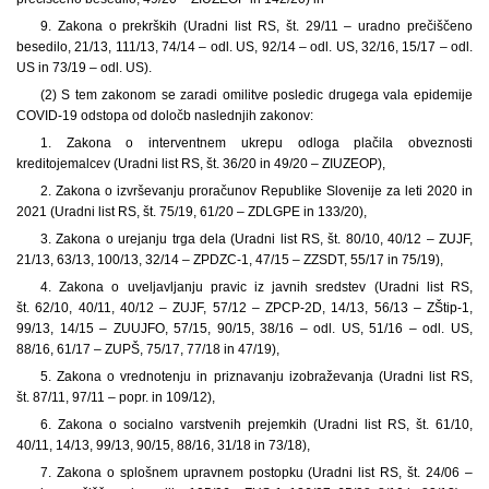
9. Zakona o prekrških (Uradni list RS, št. 29/11 – uradno prečiščeno
besedilo, 21/13, 111/13, 74/14 – odl. US, 92/14 – odl. US, 32/16, 15/17 – odl.
US in 73/19 – odl. US).
(2) S tem zakonom se zaradi omilitve posledic drugega vala epidemije
COVID-19 odstopa od določb naslednjih zakonov:
1. Zakona o interventnem ukrepu odloga plačila obveznosti
kreditojemalcev (Uradni list RS, št. 36/20 in 49/20 – ZIUZEOP),
2. Zakona o izvrševanju proračunov Republike Slovenije za leti 2020 in
2021 (Uradni list RS, št. 75/19, 61/20 – ZDLGPE in 133/20),
3. Zakona o urejanju trga dela (Uradni list RS, št. 80/10, 40/12 – ZUJF,
21/13, 63/13, 100/13, 32/14 – ZPDZC-1, 47/15 – ZZSDT, 55/17 in 75/19),
4. Zakona o uveljavljanju pravic iz javnih sredstev (Uradni list RS,
št. 62/10, 40/11, 40/12 – ZUJF, 57/12 – ZPCP-2D, 14/13, 56/13 – ZŠtip-1,
99/13, 14/15 – ZUUJFO, 57/15, 90/15, 38/16 – odl. US, 51/16 – odl. US,
88/16, 61/17 – ZUPŠ, 75/17, 77/18 in 47/19),
5. Zakona o vrednotenju in priznavanju izobraževanja (Uradni list RS,
št. 87/11, 97/11 – popr. in 109/12),
6. Zakona o socialno varstvenih prejemkih (Uradni list RS, št. 61/10,
40/11, 14/13, 99/13, 90/15, 88/16, 31/18 in 73/18),
7. Zakona o splošnem upravnem postopku (Uradni list RS, št. 24/06 –