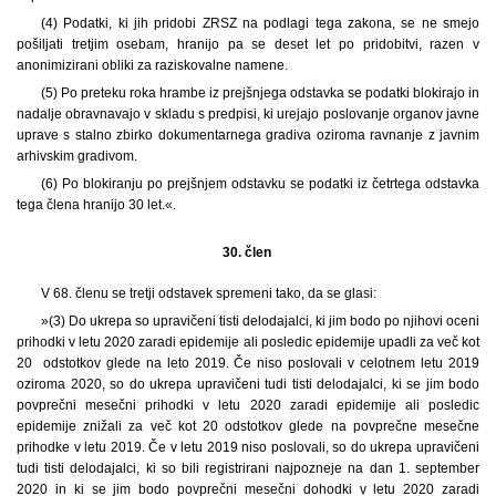
(4) Podatki, ki jih pridobi ZRSZ na podlagi tega zakona, se ne smejo
pošiljati tretjim osebam, hranijo pa se deset let po pridobitvi, razen v
anonimizirani obliki za raziskovalne namene.
(5) Po preteku roka hrambe iz prejšnjega odstavka se podatki blokirajo in
nadalje obravnavajo v skladu s predpisi, ki urejajo poslovanje organov javne
uprave s stalno zbirko dokumentarnega gradiva oziroma ravnanje z javnim
arhivskim gradivom.
(6) Po blokiranju po prejšnjem odstavku se podatki iz četrtega odstavka
tega člena hranijo 30 let.«.
30. člen
V 68. členu se tretji odstavek spremeni tako, da se glasi:
»(3) Do ukrepa so upravičeni tisti delodajalci, ki jim bodo po njihovi oceni
prihodki v letu 2020 zaradi epidemije ali posledic epidemije upadli za več kot
20 odstotkov glede na leto 2019. Če niso poslovali v celotnem letu 2019
oziroma 2020, so do ukrepa upravičeni tudi tisti delodajalci, ki se jim bodo
povprečni mesečni prihodki v letu 2020 zaradi epidemije ali posledic
epidemije znižali za več kot 20 odstotkov glede na povprečne mesečne
prihodke v letu 2019. Če v letu 2019 niso poslovali, so do ukrepa upravičeni
tudi tisti delodajalci, ki so bili registrirani najpozneje na dan 1. september
2020 in ki se jim bodo povprečni mesečni dohodki v letu 2020 zaradi