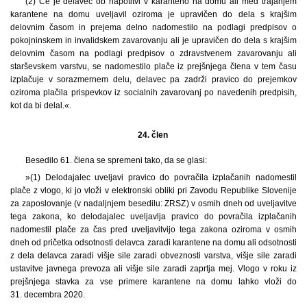
(2) Če je delavec ob napotitvi v karanteno na domu ali med trajanjem
karantene na domu uveljavil oziroma je upravičen do dela s krajšim
delovnim časom in prejema delno nadomestilo na podlagi predpisov o
pokojninskem in invalidskem zavarovanju ali je upravičen do dela s krajšim
delovnim časom na podlagi predpisov o zdravstvenem zavarovanju ali
starševskem varstvu, se nadomestilo plače iz prejšnjega člena v tem času
izplačuje v sorazmernem delu, delavec pa zadrži pravico do prejemkov
oziroma plačila prispevkov iz socialnih zavarovanj po navedenih predpisih,
kot da bi delal.«.
24. člen
Besedilo 61. člena se spremeni tako, da se glasi:
»(1) Delodajalec uveljavi pravico do povračila izplačanih nadomestil
plače z vlogo, ki jo vloži v elektronski obliki pri Zavodu Republike Slovenije
za zaposlovanje (v nadaljnjem besedilu: ZRSZ) v osmih dneh od uveljavitve
tega zakona, ko delodajalec uveljavlja pravico do povračila izplačanih
nadomestil plače za čas pred uveljavitvijo tega zakona oziroma v osmih
dneh od pričetka odsotnosti delavca zaradi karantene na domu ali odsotnosti
z dela delavca zaradi višje sile zaradi obveznosti varstva, višje sile zaradi
ustavitve javnega prevoza ali višje sile zaradi zaprtja mej. Vlogo v roku iz
prejšnjega stavka za vse primere karantene na domu lahko vloži do
31. decembra 2020.