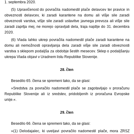
1. septembra 2020.
(5) Upravičenost do povračila nadomestil plače delavcev ter pravice in
obveznosti delavcev, ki zaradi karantene na domu ali višje sile zaradi
obveznosti varstva, višje sile zaradi ustavitve javnega prevoza ali višje sile
zaradi zaprtja mej, ne morejo opravljati dela, traja najdlje do 31. decembra
2020.
(6) Vlada lahko ukrep povračila nadomestil plače zaradi karantene na
domu ali nemožnosti opravljanja dela zaradi višje sile zaradi obveznosti
varstva s sklepom podaljša za obdobje šestih mesecev. Sklep o podaljšanju
ukrepa Vlada objavi v Uradnem listu Republike Slovenije.
28. člen
Besedilo 65. člena se spremeni tako, da se glasi:
»Sredstva za povračilo nadomestil plače se zagotavljajo v proračunu
Republike Slovenije ali iz sredstev, pridobljenih iz proračuna Evropske
unije.«.
29. člen
Besedilo 66. člena se spremeni tako, da se glasi:
»(1) Delodajalec, ki uveljavi povračilo nadomestil plače, mora ZRSZ