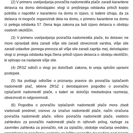
(2) V primeru uveljavljanja povračila nadomestila plače zaradi karantene
delavca na domu delodajalec vlogi iz prejšnjega odstavka priloži kopijo
potrdila o napotitvi v karanteno na domu in izjavo, iz katere izhaja, da za
delavca ni mogoče organizirati dela na domu, v primeru karantene na domu
iz petega odstavka 57. člena tega zakona pa tudi izjavo delavca o obstoju
osebnih okoliščin.
(3) V primeru uveljavljanja povračila nadomestila plače, ko delavec ne
more opravljati dela zaradi višje sile zaradi obveznosti varstva, višje sile
zaradi ustavitve javnega prevoza ali višje sile zaradi zaprtja mej, delodajalec
vlogi iz prvega odstavka tega člena priloži izjavo delavca o obstoju okoliščin,
ki vplivajo na nastanek višje sile.
(4) ZRSZ odloči o vlogi po določbah zakona, ki ureja splošni upravni
postopek.
(5) Na podlagi odločbe o priznanju pravice do povračila izplačanih
nadomestil plač, sklene ZRSZ z delodajalcem pogodbo o povračilu
izplačanih nadomestil plače, v kateri se določijo medsebojna razmerja,
obveznosti in odgovornosti.
(6) Pogodba o povračilu izplačanih nadomestil plače mora zlasti
vsebovati predmet, osnovo za izračun nadomestil plače, način izračuna
povračila nadomestil plače, višino povračila nadomestil plače, vsebino
zahtevkov za povračilo nadomestil plače in njihovih prilog, razloge za
zavrnitev zahtevka za povračilo, rok za izplačilo, obdobje vračanja sredstev,