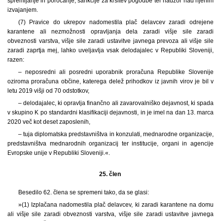
spremljanje in poročanje, sankcije za kršitev pogodbe ter nadzor nad njenim
izvajanjem.
(7) Pravice do ukrepov nadomestila plač delavcev zaradi odrejene
karantene ali nezmožnosti opravljanja dela zaradi višje sile zaradi
obveznosti varstva, višje sile zaradi ustavitve javnega prevoza ali višje sile
zaradi zaprtja mej, lahko uveljavlja vsak delodajalec v Republiki Sloveniji,
razen:
– neposredni ali posredni uporabnik proračuna Republike Slovenije
oziroma proračuna občine, katerega delež prihodkov iz javnih virov je bil v
letu 2019 višji od 70 odstotkov,
– delodajalec, ki opravlja finančno ali zavarovalniško dejavnost, ki spada
v skupino K po standardni klasifikaciji dejavnosti, in je imel na dan 13. marca
2020 več kot deset zaposlenih,
– tuja diplomatska predstavništva in konzulati, mednarodne organizacije,
predstavništva mednarodnih organizacij ter institucije, organi in agencije
Evropske unije v Republiki Sloveniji.«.
25. člen
Besedilo 62. člena se spremeni tako, da se glasi:
»(1) Izplačana nadomestila plač delavcev, ki zaradi karantene na domu
ali višje sile zaradi obveznosti varstva, višje sile zaradi ustavitve javnega