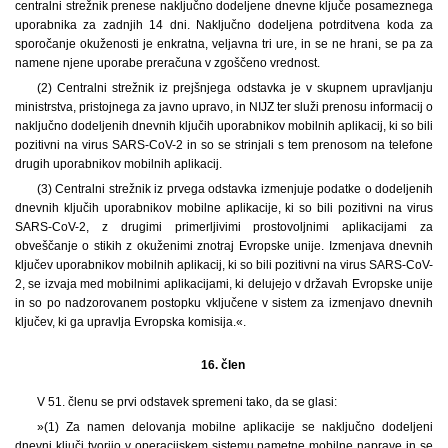
centralni strežnik prenese naključno dodeljene dnevne ključe posameznega
uporabnika za zadnjih 14 dni. Naključno dodeljena potrditvena koda za
sporočanje okuženosti je enkratna, veljavna tri ure, in se ne hrani, se pa za
namene njene uporabe preračuna v zgoščeno vrednost.
(2) Centralni strežnik iz prejšnjega odstavka je v skupnem upravljanju
ministrstva, pristojnega za javno upravo, in NIJZ ter služi prenosu informacij o
naključno dodeljenih dnevnih ključih uporabnikov mobilnih aplikacij, ki so bili
pozitivni na virus SARS-CoV-2 in so se strinjali s tem prenosom na telefone
drugih uporabnikov mobilnih aplikacij.
(3) Centralni strežnik iz prvega odstavka izmenjuje podatke o dodeljenih
dnevnih ključih uporabnikov mobilne aplikacije, ki so bili pozitivni na virus
SARS-CoV-2, z drugimi primerljivimi prostovoljnimi aplikacijami za
obveščanje o stikih z okuženimi znotraj Evropske unije. Izmenjava dnevnih
ključev uporabnikov mobilnih aplikacij, ki so bili pozitivni na virus SARS-CoV-
2, se izvaja med mobilnimi aplikacijami, ki delujejo v državah Evropske unije
in so po nadzorovanem postopku vključene v sistem za izmenjavo dnevnih
ključev, ki ga upravlja Evropska komisija.«.
16. člen
V 51. členu se prvi odstavek spremeni tako, da se glasi:
»(1) Za namen delovanja mobilne aplikacije se naključno dodeljeni
dnevni ključi tvorijo v operacijskem sistemu pametne mobilne naprave in se