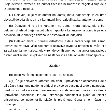
ureja delovna razmerja, za primer začasne nezmožnosti zagotavljanja dela
iz poslovnega razloga.
(7) Delavec, ki je v karanteni na domu, mora najpozneje v 24 urah
obvestiti delodajalca, da je v karanteni, in o razlogih za karanteno na domu.
(8) Delavec, ki je bil v karanteni na domu, mora najpozneje v treh
delovnih dneh od prejema potrdila o napotitvi v karanteno na domu iz petega
odstavka 10. člena tega zakona to posredovati delodajalcu.
(9) Delavec mora v primeru odsotnosti z dela zaradi višje sile zaradi
obveznosti varstva, višje sile zaradi ustavitve javnega prevoza ali višje sile
zaradi zaprtja mej najpozneje v treh delovnih dneh od nastanka tega razloga
o vseh okoliščinah, ki vplivajo na nastanek višje sile, obvestiti delodajalca.«.
23. člen
Besedilo 60. člena se spremeni tako, da se glasi:
»(1) Če je delavec v karanteni na domu upravičen do odsotnosti z dela
ali v času karantene na domu pridobi pravico do odsotnosti z dela na podlagi
predpisov o zdravstvenem zavarovanju ali starševskem varstvu ali druge
upravičene odsotnosti, ter do ustreznega nadomestila plače ali plačila
prispevkov, se nadomestilo plače iz prejšnjega člena v tem času ne
izplačuje.