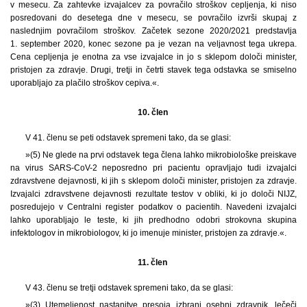
v mesecu. Za zahtevke izvajalcev za povračilo stroškov cepljenja, ki niso
posredovani do desetega dne v mesecu, se povračilo izvrši skupaj z
naslednjim povračilom stroškov. Začetek sezone 2020/2021 predstavlja
1. september 2020, konec sezone pa je vezan na veljavnost tega ukrepa.
Cena cepljenja je enotna za vse izvajalce in jo s sklepom določi minister,
pristojen za zdravje. Drugi, tretji in četrti stavek tega odstavka se smiselno
uporabljajo za plačilo stroškov cepiva.«.
10. člen
V 41. členu se peti odstavek spremeni tako, da se glasi:
»(5) Ne glede na prvi odstavek tega člena lahko mikrobiološke preiskave
na virus SARS-CoV-2 neposredno pri pacientu opravljajo tudi izvajalci
zdravstvene dejavnosti, ki jih s sklepom določi minister, pristojen za zdravje.
Izvajalci zdravstvene dejavnosti rezultate testov v obliki, ki jo določi NIJZ,
posredujejo v Centralni register podatkov o pacientih. Navedeni izvajalci
lahko uporabljajo le teste, ki jih predhodno odobri strokovna skupina
infektologov in mikrobiologov, ki jo imenuje minister, pristojen za zdravje.«.
11. člen
V 43. členu se tretji odstavek spremeni tako, da se glasi:
»(3) Utemeljenost nastanitve presoja izbrani osebni zdravnik, lečeči