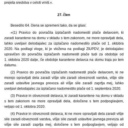
prejeta sredstva v celoti vrniti.«.
27. člen
Besedilo 64. člena se spremeni tako, da se glasi:
»(1) Pravico do povračila izplačanih nadomestil plače delavcem, ki
zaradi karantene na domu v skladu s tem zakonom, ne more opravljati dela,
lahko uveljavi delodajalec za izplačano nadomestilo plače od 1. oktobra
2020. Na podlagi vloge, ki je vložena na podlagi ZIUPDV, je delodajalec
upravičen do povračila izplačanih nadomestil plače tudi za obdobje od
1. oktobra 2020 dalje, če obdobje karantene delavca na domu traja po tem
datumu.
(2) Pravico do povračila izplačanih nadomestil plače delavcem, ki ne
morejo opravljati dela zaradi višje sile zaradi obveznosti varstva, višje sile
zaradi ustavitve javnega prevoza ali višje sile zaradi zaprtja mej, lahko
uveljavi delodajalec za izplačano nadomestilo plače od 1. septembra 2020.
(3) Pravice in obveznosti delavca, ki zaradi karantene na domu v skladu
s tem zakonom ne more opravljati dela, določene s tem podpoglavjem,
veljajo od 1. oktobra 2020.
(4) Pravice in obveznosti delavca, ki ne more opravljati dela zaradi višje
sile zaradi obveznosti varstva, višje sile zaradi ustavitve javnega prevoza ali
višje sile zaradi zaprtja mej, določene s tem podpoglavjem, veljajo od