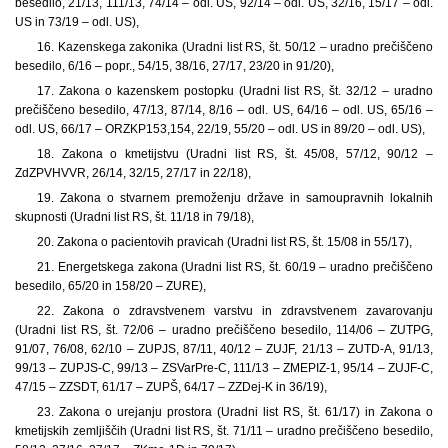
besedilo, 21/13, 111/13, 74/14 – odl. US, 92/14 – odl. US, 32/16, 15/17 – odl.
US in 73/19 – odl. US),
16. Kazenskega zakonika (Uradni list RS, št. 50/12 – uradno prečiščeno
besedilo, 6/16 – popr., 54/15, 38/16, 27/17, 23/20 in 91/20),
17. Zakona o kazenskem postopku (Uradni list RS, št. 32/12 – uradno
prečiščeno besedilo, 47/13, 87/14, 8/16 – odl. US, 64/16 – odl. US, 65/16 –
odl. US, 66/17 – ORZKP153,154, 22/19, 55/20 – odl. US in 89/20 – odl. US),
18. Zakona o kmetijstvu (Uradni list RS, št. 45/08, 57/12, 90/12 –
ZdZPVHVVR, 26/14, 32/15, 27/17 in 22/18),
19. Zakona o stvarnem premoženju države in samoupravnih lokalnih
skupnosti (Uradni list RS, št. 11/18 in 79/18),
20. Zakona o pacientovih pravicah (Uradni list RS, št. 15/08 in 55/17),
21. Energetskega zakona (Uradni list RS, št. 60/19 – uradno prečiščeno
besedilo, 65/20 in 158/20 – ZURE),
22. Zakona o zdravstvenem varstvu in zdravstvenem zavarovanju
(Uradni list RS, št. 72/06 – uradno prečiščeno besedilo, 114/06 – ZUTPG,
91/07, 76/08, 62/10 – ZUPJS, 87/11, 40/12 – ZUJF, 21/13 – ZUTD-A, 91/13,
99/13 – ZUPJS-C, 99/13 – ZSVarPre-C, 111/13 – ZMEPIZ-1, 95/14 – ZUJF-C,
47/15 – ZZSDT, 61/17 – ZUPŠ, 64/17 – ZZDej-K in 36/19),
23. Zakona o urejanju prostora (Uradni list RS, št. 61/17) in Zakona o
kmetijskih zemljiščih (Uradni list RS, št. 71/11 – uradno prečiščeno besedilo,