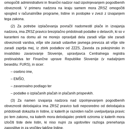
omogočiti administrativni in finančni nadzor nad izpolnjevanjem pogodbenih
obveznosti. V primeru nadzora na kraju samem mora ZRSZ omogočiti
vpogled v računalniške programe, listine in postopke v zvezi z izvajanjem
tega zakona.
(2) Za potrebe izplačevanja povračil nadomestil plače in izvajanja
nadzora, ima ZRSZ pravico brezplačno pridobivati podatke o delavcih, ki so v
karanteni na domu ali ne morejo opravljati dela zaradi višje sile zaradi
obveznosti varstva, višje sile zaradi ustavitve javnega prevoza ali višje sile
zaradi zaprtja mej, iz zbirk podatkov od ZZZS, Zavoda za pokojninsko in
invalidsko zavarovanje Slovenije, upravljavca Centralnega registra
prebivalstva ter Finančne uprave Republike Slovenije (v nadaljnjem
besedilu: FURS), in sicer:
– osebno ime,
– EMŠO,
– zavarovalno podlago ter
– podatke o izplačanih plačah in plačanih prispevkih.
(3) Za namen izvajanja nadzora nad izpolnjevanjem pogodbenih
obveznosti delodajalca ima ZRSZ pravico tudi neposredno od delodajalca
pridobivati dokazila in listine, iz katerih je razviden način uveljavljanja pravic
po tem zakonu, na katerih mora delodajalec prekriti oziroma iz katerih mora
izločiti tiste dele listin, ki niso nujni za ugotovitev razloga prenehanja
zaposlitve in za vročitev takšne listine.