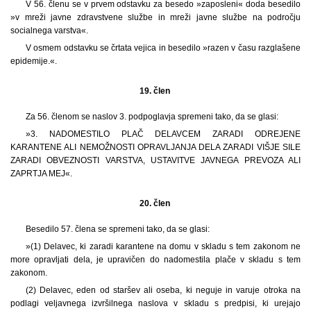
V 56. členu se v prvem odstavku za besedo »zaposleni« doda besedilo
»v mreži javne zdravstvene službe in mreži javne službe na področju
socialnega varstva«.
V osmem odstavku se črtata vejica in besedilo »razen v času razglašene
epidemije.«.
19. člen
Za 56. členom se naslov 3. podpoglavja spremeni tako, da se glasi:
»3. NADOMESTILO PLAČ DELAVCEM ZARADI ODREJENE
KARANTENE ALI NEMOŽNOSTI OPRAVLJANJA DELA ZARADI VIŠJE SILE
ZARADI OBVEZNOSTI VARSTVA, USTAVITVE JAVNEGA PREVOZA ALI
ZAPRTJA MEJ«.
20. člen
Besedilo 57. člena se spremeni tako, da se glasi:
»(1) Delavec, ki zaradi karantene na domu v skladu s tem zakonom ne
more opravljati dela, je upravičen do nadomestila plače v skladu s tem
zakonom.
(2) Delavec, eden od staršev ali oseba, ki neguje in varuje otroka na
podlagi veljavnega izvršilnega naslova v skladu s predpisi, ki urejajo