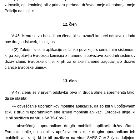
zdravnik, epidemiolog ali v primeru prehoda državne meje ali notranje meje
Policija na meji.«.
12. člen
V 46. členu se za besedilom člena, ki se označi kot prvi odstavek, doda
nov drugi odstavek, ki se glasi:
»(2) Zaledni sistem aplikacije se lahko povezuje s centralnim sistemom,
ki ga zagotavlja Evropska komisija z namenom povezave zalednih sistemov
držav članic Evropske unije, ki jih za enake namene zagotavljajo države
članice Evropske unije.«.
13. člen
V 47. členu se v prvem odstavku prva in druga alineja spremenita tako,
da se glasita:
»– obveščanje uporabnikov mobilne aplikacije, da so bili v upoštevnem
stiku z drugim uporabnikom ene izmed mobilnih aplikacij Evropske unije, ki
je bil pozitiven na virus SARS-CoV-2;
– obveščanje uporabnikov drugih mobilnih aplikacij držav članic
Evropske unije, da so bili v upoštevnem stiku z drugim uporabnikom teh
mobilnih aplikacij, ki je bil pozitiven na virus SARS-CoV-2 (v nadaljnjem