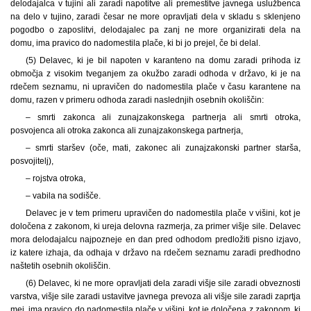
delodajalca v tujini ali zaradi napotitve ali premestitve javnega uslužbenca
na delo v tujino, zaradi česar ne more opravljati dela v skladu s sklenjeno
pogodbo o zaposlitvi, delodajalec pa zanj ne more organizirati dela na
domu, ima pravico do nadomestila plače, ki bi jo prejel, če bi delal.
(5) Delavec, ki je bil napoten v karanteno na domu zaradi prihoda iz
območja z visokim tveganjem za okužbo zaradi odhoda v državo, ki je na
rdečem seznamu, ni upravičen do nadomestila plače v času karantene na
domu, razen v primeru odhoda zaradi naslednjih osebnih okoliščin:
– smrti zakonca ali zunajzakonskega partnerja ali smrti otroka,
posvojenca ali otroka zakonca ali zunajzakonskega partnerja,
– smrti staršev (oče, mati, zakonec ali zunajzakonski partner starša,
posvojitelj),
– rojstva otroka,
– vabila na sodišče.
Delavec je v tem primeru upravičen do nadomestila plače v višini, kot je
določena z zakonom, ki ureja delovna razmerja, za primer višje sile. Delavec
mora delodajalcu najpozneje en dan pred odhodom predložiti pisno izjavo,
iz katere izhaja, da odhaja v državo na rdečem seznamu zaradi predhodno
naštetih osebnih okoliščin.
(6) Delavec, ki ne more opravljati dela zaradi višje sile zaradi obveznosti
varstva, višje sile zaradi ustavitve javnega prevoza ali višje sile zaradi zaprtja
mej, ima pravico do nadomestila plače v višini, kot je določena z zakonom, ki