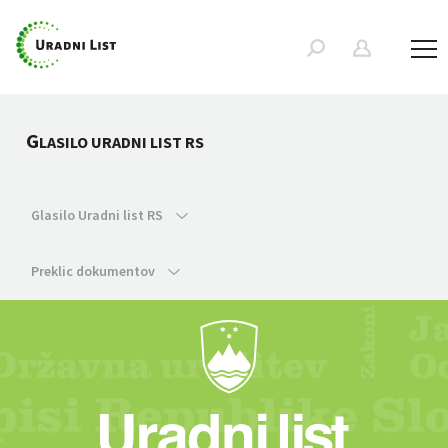
G
LASILO URADNI LIST RS
Glasilo Uradni list RS
Preklic dokumentov