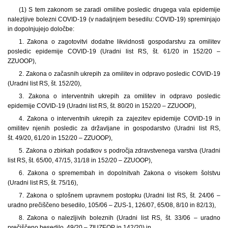
(1) S tem zakonom se zaradi omilitve posledic drugega vala epidemije
nalezljive bolezni COVID-19 (v nadaljnjem besedilu: COVID-19) spreminjajo
in dopolnjujejo določbe:
1. Zakona o zagotovitvi dodatne likvidnosti gospodarstvu za omilitev
posledic epidemije COVID-19 (Uradni list RS, št. 61/20 in 152/20 –
ZZUOOP),
2. Zakona o začasnih ukrepih za omilitev in odpravo posledic COVID-19
(Uradni list RS, št. 152/20),
3. Zakona o interventnih ukrepih za omilitev in odpravo posledic
epidemije COVID-19 (Uradni list RS, št. 80/20 in 152/20 – ZZUOOP),
4. Zakona o interventnih ukrepih za zajezitev epidemije COVID-19 in
omilitev njenih posledic za državljane in gospodarstvo (Uradni list RS,
št. 49/20, 61/20 in 152/20 – ZZUOOP),
5. Zakona o zbirkah podatkov s področja zdravstvenega varstva (Uradni
list RS, št. 65/00, 47/15, 31/18 in 152/20 – ZZUOOP),
6. Zakona o spremembah in dopolnitvah Zakona o visokem šolstvu
(Uradni list RS, št. 75/16),
7. Zakona o splošnem upravnem postopku (Uradni list RS, št. 24/06 –
uradno prečiščeno besedilo, 105/06 – ZUS-1, 126/07, 65/08, 8/10 in 82/13),
8. Zakona o nalezljivih boleznih (Uradni list RS, št. 33/06 – uradno
prečiščeno besedilo, 49/20 – ZIUZEOP in 142/20) in