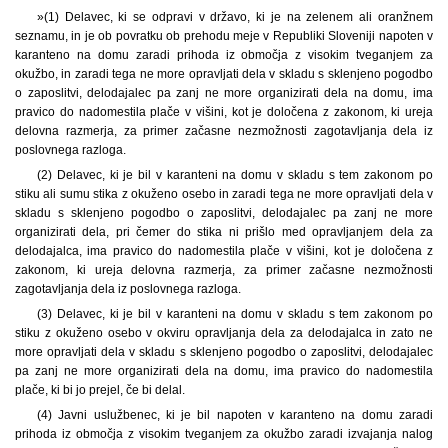
»(1) Delavec, ki se odpravi v državo, ki je na zelenem ali oranžnem
seznamu, in je ob povratku ob prehodu meje v Republiki Sloveniji napoten v
karanteno na domu zaradi prihoda iz območja z visokim tveganjem za
okužbo, in zaradi tega ne more opravljati dela v skladu s sklenjeno pogodbo
o zaposlitvi, delodajalec pa zanj ne more organizirati dela na domu, ima
pravico do nadomestila plače v višini, kot je določena z zakonom, ki ureja
delovna razmerja, za primer začasne nezmožnosti zagotavljanja dela iz
poslovnega razloga.
(2) Delavec, ki je bil v karanteni na domu v skladu s tem zakonom po
stiku ali sumu stika z okuženo osebo in zaradi tega ne more opravljati dela v
skladu s sklenjeno pogodbo o zaposlitvi, delodajalec pa zanj ne more
organizirati dela, pri čemer do stika ni prišlo med opravljanjem dela za
delodajalca, ima pravico do nadomestila plače v višini, kot je določena z
zakonom, ki ureja delovna razmerja, za primer začasne nezmožnosti
zagotavljanja dela iz poslovnega razloga.
(3) Delavec, ki je bil v karanteni na domu v skladu s tem zakonom po
stiku z okuženo osebo v okviru opravljanja dela za delodajalca in zato ne
more opravljati dela v skladu s sklenjeno pogodbo o zaposlitvi, delodajalec
pa zanj ne more organizirati dela na domu, ima pravico do nadomestila
plače, ki bi jo prejel, če bi delal.
(4) Javni uslužbenec, ki je bil napoten v karanteno na domu zaradi
prihoda iz območja z visokim tveganjem za okužbo zaradi izvajanja nalog