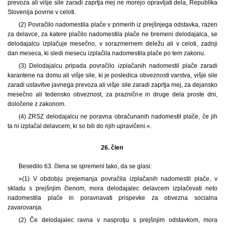
prevoza ali višje sile zaradi zaprtja mej ne morejo opravljati dela, Republika
Slovenija povrne v celoti.
(2) Povračilo nadomestila plače v primerih iz prejšnjega odstavka, razen
za delavce, za katere plačilo nadomestila plače ne bremeni delodajalca, se
delodajalcu izplačuje mesečno, v sorazmernem deležu ali v celoti, zadnji
dan meseca, ki sledi mesecu izplačila nadomestila plače po tem zakonu.
(3) Delodajalcu pripada povračilo izplačanih nadomestil plače zaradi
karantene na domu ali višje sile, ki je posledica obveznosti varstva, višje sile
zaradi ustavitve javnega prevoza ali višje sile zaradi zaprtja mej, za dejansko
mesečno ali tedensko obveznost, za praznične in druge dela proste dni,
določene z zakonom.
(4) ZRSZ delodajalcu ne poravna obračunanih nadomestil plače, če jih
ta ni izplačal delavcem, ki so bili do njih upravičeni.«.
26. člen
Besedilo 63. člena se spremeni tako, da se glasi:
»(1) V obdobju prejemanja povračila izplačanih nadomestil plače, v
skladu s prejšnjim členom, mora delodajalec delavcem izplačevati neto
nadomestila plače in poravnavati prispevke za obvezna socialna
zavarovanja.
(2) Če delodajalec ravna v nasprotju s prejšnjim odstavkom, mora