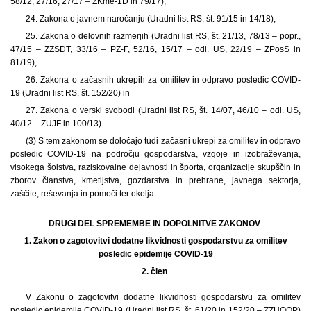
58/12, 27/16, 27/17 – ZKme-1D in 79/17),
24. Zakona o javnem naročanju (Uradni list RS, št. 91/15 in 14/18),
25. Zakona o delovnih razmerjih (Uradni list RS, št. 21/13, 78/13 – popr.,
47/15 – ZZSDT, 33/16 – PZ-F, 52/16, 15/17 – odl. US, 22/19 – ZPosS in
81/19),
26. Zakona o začasnih ukrepih za omilitev in odpravo posledic COVID-
19 (Uradni list RS, št. 152/20) in
27. Zakona o verski svobodi (Uradni list RS, št. 14/07, 46/10 – odl. US,
40/12 – ZUJF in 100/13).
(3) S tem zakonom se določajo tudi začasni ukrepi za omilitev in odpravo
posledic COVID-19 na področju gospodarstva, vzgoje in izobraževanja,
visokega šolstva, raziskovalne dejavnosti in športa, organizacije skupščin in
zborov članstva, kmetijstva, gozdarstva in prehrane, javnega sektorja,
zaščite, reševanja in pomoči ter okolja.
DRUGI DEL SPREMEMBE IN DOPOLNITVE ZAKONOV
1.
Zakon o zagotovitvi dodatne likvidnosti gospodarstvu za omilitev
posledic epidemije COVID-19
2. člen
V Zakonu o zagotovitvi dodatne likvidnosti gospodarstvu za omilitev
posledic epidemije COVID-19 (Uradni list RS, št. 61/20 in 152/20 – ZZUOOP)