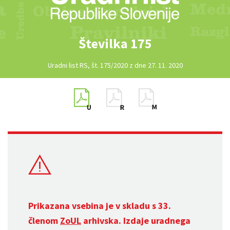
Številka 175
Uradni list RS, št. 175/2020 z dne 27. 11. 2020
Prikazana vsebina je v skladu s 33.
členom
ZoUL
arhivska. Izdaje uradnega