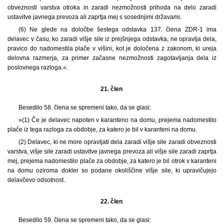
obveznosti varstva otroka in zaradi nezmožnosti prihoda na delo zaradi
ustavitve javnega prevoza ali zaprtja mej s sosednjimi državami.
(6) Ne glede na določbe šestega odstavka 137. člena ZDR-1 ima
delavec v času, ko zaradi višje sile iz prejšnjega odstavka, ne opravlja dela,
pravico do nadomestila plače v višini, kot je določena z zakonom, ki ureja
delovna razmerja, za primer začasne nezmožnosti zagotavljanja dela iz
poslovnega razloga.«.
21. člen
Besedilo 58. člena se spremeni tako, da se glasi:
»(1) Če je delavec napoten v karanteno na domu, prejema nadomestilo
plače iz tega razloga za obdobje, za katero je bil v karanteni na domu.
(2) Delavec, ki ne more opravljati dela zaradi višje sile zaradi obveznosti
varstva, višje sile zaradi ustavitve javnega prevoza ali višje sile zaradi zaprtja
mej, prejema nadomestilo plače za obdobje, za katero je bil otrok v karanteni
na domu oziroma dokler so podane okoliščine višje sile, ki upravičujejo
delavčevo odsotnost.
22. člen
Besedilo 59. člena se spremeni tako, da se glasi: