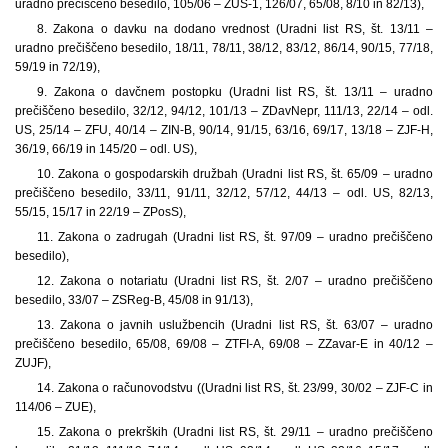
uradno prečiščeno besedilo, 105/06 – ZUS-1, 126/07, 65/08, 8/10 in 82/13),
8. Zakona o davku na dodano vrednost (Uradni list RS, št. 13/11 –
uradno prečiščeno besedilo, 18/11, 78/11, 38/12, 83/12, 86/14, 90/15, 77/18,
59/19 in 72/19),
9. Zakona o davčnem postopku (Uradni list RS, št. 13/11 – uradno
prečiščeno besedilo, 32/12, 94/12, 101/13 – ZDavNepr, 111/13, 22/14 – odl.
US, 25/14 – ZFU, 40/14 – ZIN-B, 90/14, 91/15, 63/16, 69/17, 13/18 – ZJF-H,
36/19, 66/19 in 145/20 – odl. US),
10. Zakona o gospodarskih družbah (Uradni list RS, št. 65/09 – uradno
prečiščeno besedilo, 33/11, 91/11, 32/12, 57/12, 44/13 – odl. US, 82/13,
55/15, 15/17 in 22/19 – ZPosS),
11. Zakona o zadrugah (Uradni list RS, št. 97/09 – uradno prečiščeno
besedilo),
12. Zakona o notariatu (Uradni list RS, št. 2/07 – uradno prečiščeno
besedilo, 33/07 – ZSReg-B, 45/08 in 91/13),
13. Zakona o javnih uslužbencih (Uradni list RS, št. 63/07 – uradno
prečiščeno besedilo, 65/08, 69/08 – ZTFI-A, 69/08 – ZZavar-E in 40/12 –
ZUJF),
14. Zakona o računovodstvu ((Uradni list RS, št. 23/99, 30/02 – ZJF-C in
114/06 – ZUE),
15. Zakona o prekrških (Uradni list RS, št. 29/11 – uradno prečiščeno