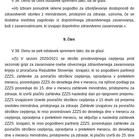
V 36. členu se četrti odstavek spremeni tako, da se glasi:
»(4) Izbrani ponudnik sklene pogodbo za izboljševanje dostopnosti do
zdravstvenih storitev z ministrstvom, pristojnim za zdravje, oziroma, če se
dodatna sredstva zagotovijo iz dopolnilnega zdravstvenega zavarovanja,
tudi z zavarovalnicami, ki izvajajo dopolnilno zdravstveno zavarovanje.«.
9. člen
V 38. členu se peti odstavek spremeni tako, da se glasi:
»(5) V sezoni 2020/2021 se stroški prostovoljnega cepljenja proti
sezonski gripi za zavarovane osebe obveznega zdravstvenega zavarovanja
krijejo iz proračuna Republike Slovenije. Izvajalci, ki so pogodbeni partnerji
ZZZS, zahtevke za povračilo stroškov cepljenja, opravljena v preteklem
mesecu, posredujejo ZZZS do desetega dne v mesecu, na njihovi podlagi pa
ZZZS posreduje do 15. dne v mesecu zahtevek ministrstvu, pristojnemu za
zdravje, ki izvrši plačilo zahtevka ZZZS naslednji dan po njegovem prejemu.
ZZZS izvajalcem izvede povračilo stroškov cepljenja v 15 dneh od prejema
sredstev ministrstva, pristojnega za zdravje. Zahtevki izvajalcev za povračilo
stroškov cepljenja, ki niso posredovani ZZZS do desetega dne v mesecu za
cepljenja, opravljena v preteklem mesecu, se vključijo v naslednji zahtevek
ZZZS. Izvajalci, ki niso pogodbeni partnerji ZZZS, posredujejo zahtevke za
povračilo stroškov cepljenja, opravljena v preteklem mesecu, do desetega
dne v mesecu ministrstvu, pristojnemu za zdravje, ki plačilo izvrši do 25. dne