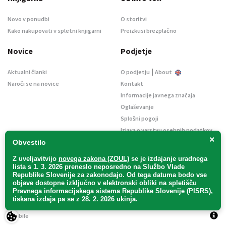
Novo v ponudbi
O storitvi
Kako nakupovati v spletni knjigarni
Preizkusi brezplačno
Novice
Podjetje
|
Aktualni članki
O podjetju
About
Naroči se na novice
Kontakt
Informacije javnega značaja
Oglaševanje
Splošni pogoji
Izjava o varstvu osebnih podatkov
×
E-dražbe
Obvestilo
Z uveljavitvijo
novega zakona (ZOUL)
se je
izdajanje uradnega
lista s 1. 3. 2026 preneslo
neposredno
na Službo Vlade
Republike Slovenije za zakonodajo
. Od tega datuma bodo vse
objave dostopne izključno v elektronski obliki na spletišču
Pravnega informacijskega sistema Republike Slovenije (PISRS),
Uradni list d. o. o. – v likvidaciji / Vse pravice pridržane.
tiskana izdaja pa se z 28. 2. 2026 ukinja.
Pravna obvestila
/
Piškotki
/ Avtorji:
TriTim spletna agencija
v sodelovanju z
2Mobile