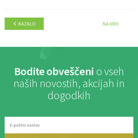
KAZALO
NA VRH
Bodite obveščeni
o vseh
naših novostih, akcijah in
dogodkih