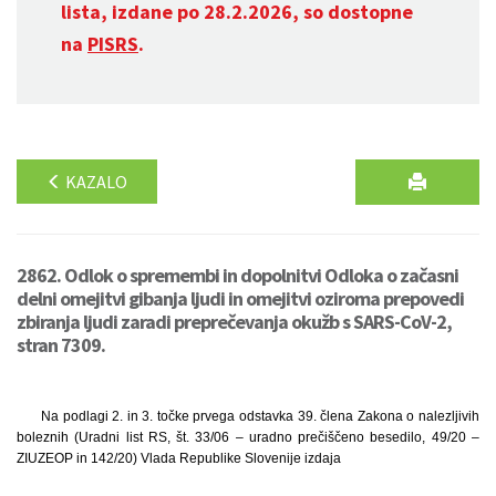
lista, izdane po 28.2.2026, so dostopne
na
PISRS
.
KAZALO
2862. Odlok o spremembi in dopolnitvi Odloka o začasni
delni omejitvi gibanja ljudi in omejitvi oziroma prepovedi
zbiranja ljudi zaradi preprečevanja okužb s SARS-CoV-2,
stran 7309.
Na podlagi 2. in 3. točke prvega odstavka 39. člena Zakona o nalezljivih
boleznih (Uradni list RS, št. 33/06 – uradno prečiščeno besedilo, 49/20 –
ZIUZEOP in 142/20) Vlada Republike Slovenije izdaja