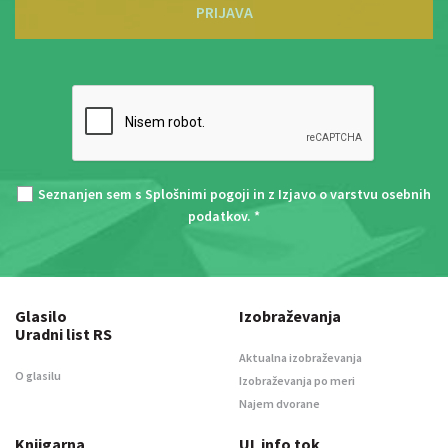
PRIJAVA
Seznanjen sem s
Splošnimi pogoji
in z
Izjavo o varstvu osebnih
podatkov
. *
Glasilo
Izobraževanja
Uradni list RS
Aktualna izobraževanja
O glasilu
Izobraževanja po meri
Najem dvorane
Knjigarna
UL info tok