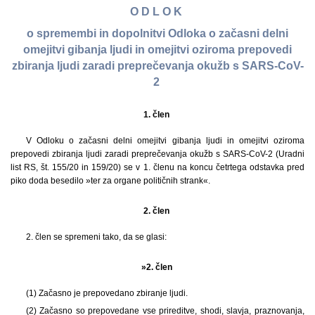
O D L O K
o spremembi in dopolnitvi Odloka o začasni delni
omejitvi gibanja ljudi in omejitvi oziroma prepovedi
zbiranja ljudi zaradi preprečevanja okužb s SARS-CoV-
2
1. člen
V Odloku o začasni delni omejitvi gibanja ljudi in omejitvi oziroma
prepovedi zbiranja ljudi zaradi preprečevanja okužb s SARS-CoV-2 (Uradni
list RS, št. 155/20 in 159/20) se v 1. členu na koncu četrtega odstavka pred
piko doda besedilo »ter za organe političnih strank«.
2. člen
2. člen se spremeni tako, da se glasi:
»2. člen
(1) Začasno je prepovedano zbiranje ljudi.
(2) Začasno so prepovedane vse prireditve, shodi, slavja, praznovanja,