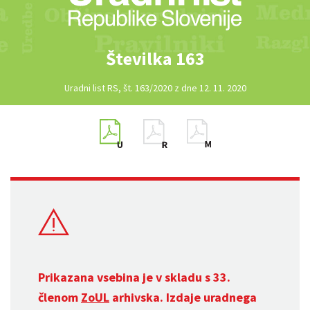
Številka 163
Uradni list RS, št. 163/2020 z dne 12. 11. 2020
Prikazana vsebina je v skladu s 33.
členom
ZoUL
arhivska. Izdaje uradnega