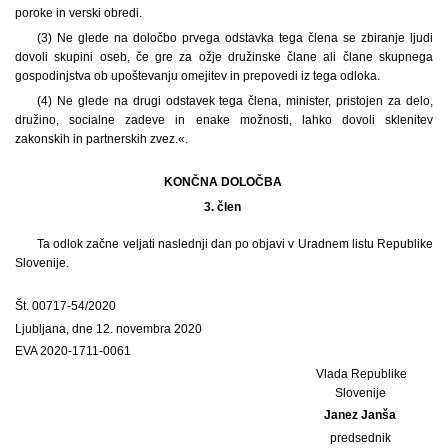
poroke in verski obredi.
(3) Ne glede na določbo prvega odstavka tega člena se zbiranje ljudi
dovoli skupini oseb, če gre za ožje družinske člane ali člane skupnega
gospodinjstva ob upoštevanju omejitev in prepovedi iz tega odloka.
(4) Ne glede na drugi odstavek tega člena, minister, pristojen za delo,
družino, socialne zadeve in enake možnosti, lahko dovoli sklenitev
zakonskih in partnerskih zvez.«.
KONČNA DOLOČBA
3. člen
Ta odlok začne veljati naslednji dan po objavi v Uradnem listu Republike
Slovenije.
Št. 00717-54/2020
Ljubljana, dne 12. novembra 2020
EVA 2020-1711-0061
Vlada Republike
Slovenije
Janez Janša
predsednik