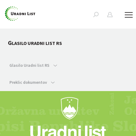
G
LASILO URADNI LIST RS
Glasilo Uradni list RS
Preklic dokumentov