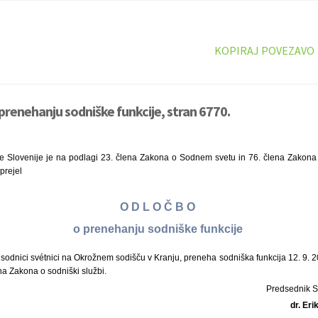
KOPIRAJ POVEZAVO
prenehanju sodniške funkcije, stran 6770.
e Slovenije je na podlagi 23. člena Zakona o Sodnem svetu in 76. člena Zakona 
prejel
O D L O Č B O
o prenehanju sodniške funkcije
i sodnici svétnici na Okrožnem sodišču v Kranju, preneha sodniška funkcija 12. 9. 20
a Zakona o sodniški službi.
Predsednik 
dr. Er