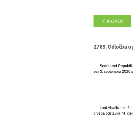
KAZALO
2769. Odločba o 
Sodni svet Republik
seji 3. septembra 2020 s
Ireni Ahačič, okrožn
prvega odstavka 74. člen