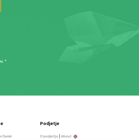
ov
. *
ce
Podjetje
|
i članki
O podjetju
About