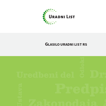
G
LASILO URADNI LIST RS