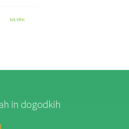
NA VRH
jah in dogodkih