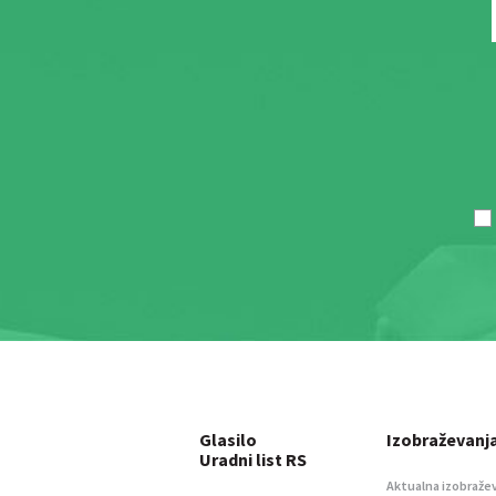
Glasilo
Izobraževanj
Uradni list RS
Aktualna izobraže