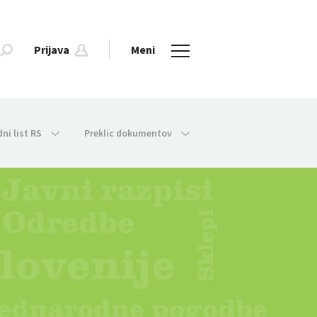
Prijava
Meni
dni list RS
Preklic dokumentov