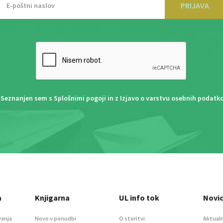
PRIJAVA
Seznanjen sem s
Splošnimi pogoji
in z
Izjavo o varstvu osebnih podatk
a
Knjigarna
UL info tok
Novi
vanja
Novo v ponudbi
O storitvi
Aktualn