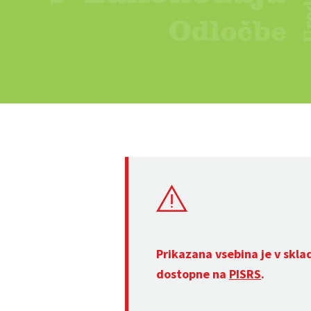
Prikazana vsebina je v skla
dostopne na
PISRS
.