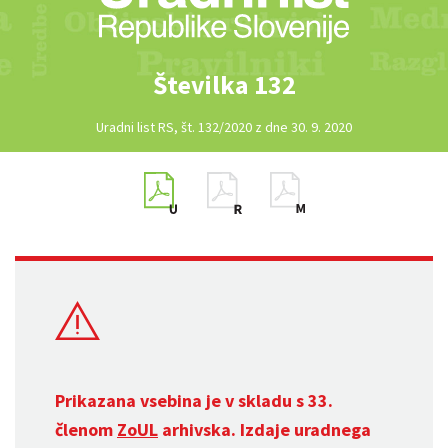
Številka 132
Uradni list RS, št. 132/2020 z dne 30. 9. 2020
Prikazana vsebina je v skladu s 33.
členom
ZoUL
arhivska. Izdaje uradnega