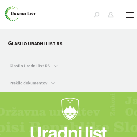
G
LASILO URADNI LIST RS
Glasilo Uradni list RS
Preklic dokumentov