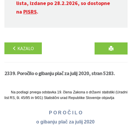
lista, izdane po 28.2.2026, so dostopne
na
PISRS
.
KAZALO
2339. Poročilo o gibanju plač za julij 2020, stran 5283.
Na podlagi prvega odstavka 19. člena Zakona o državni statistiki (Uradni
list RS, št. 45/95 in 9/01) Statistični urad Republike Slovenije objavlja
P O R O Č I L O
o gibanju plač za julij 2020