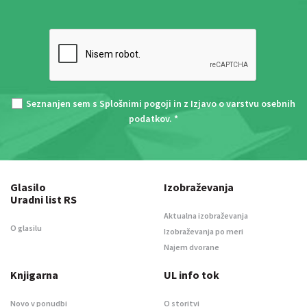
Seznanjen sem s
Splošnimi pogoji
in z
Izjavo o varstvu osebnih
podatkov
. *
Glasilo
Izobraževanja
Uradni list RS
Aktualna izobraževanja
O glasilu
Izobraževanja po meri
Najem dvorane
Knjigarna
UL info tok
Novo v ponudbi
O storitvi