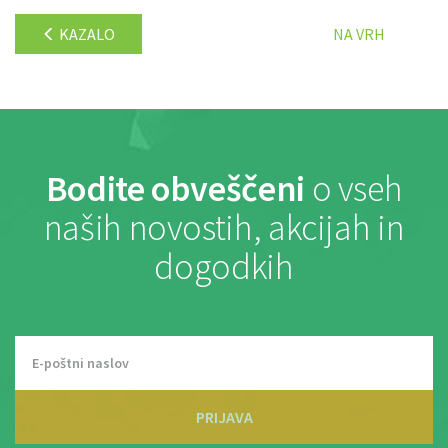
KAZALO
NA VRH
Bodite obveščeni
o vseh
naših novostih, akcijah in
dogodkih
PRIJAVA