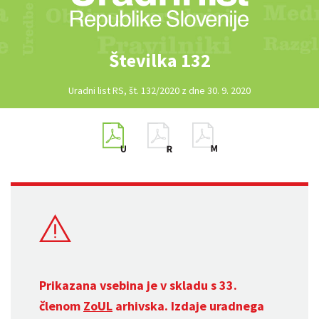
Številka 132
Uradni list RS, št. 132/2020 z dne 30. 9. 2020
Prikazana vsebina je v skladu s 33.
členom
ZoUL
arhivska. Izdaje uradnega