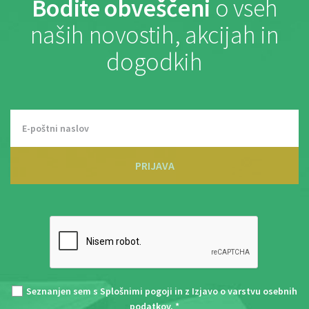
Bodite obveščeni
o vseh
naših novostih, akcijah in
dogodkih
PRIJAVA
Seznanjen sem s
Splošnimi pogoji
in z
Izjavo o varstvu osebnih
podatkov
. *