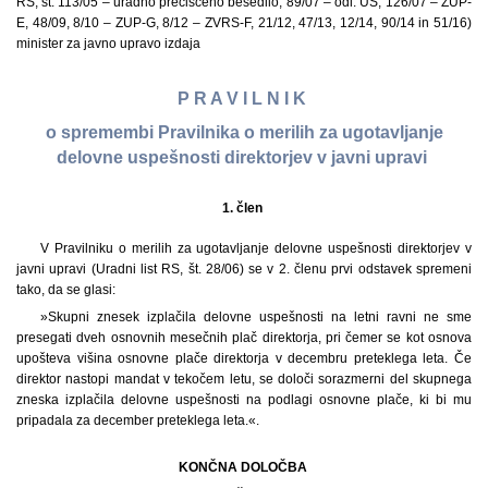
RS, št. 113/05 – uradno prečiščeno besedilo, 89/07 – odl. US, 126/07 – ZUP-
E, 48/09, 8/10 – ZUP-G, 8/12 – ZVRS-F, 21/12, 47/13, 12/14, 90/14 in 51/16)
minister za javno upravo izdaja
P R A V I L N I K
o spremembi Pravilnika o merilih za ugotavljanje
delovne uspešnosti direktorjev v javni upravi
1. člen
V Pravilniku o merilih za ugotavljanje delovne uspešnosti direktorjev v
javni upravi (Uradni list RS, št. 28/06) se v 2. členu prvi odstavek spremeni
tako, da se glasi:
»Skupni znesek izplačila delovne uspešnosti na letni ravni ne sme
presegati dveh osnovnih mesečnih plač direktorja, pri čemer se kot osnova
upošteva višina osnovne plače direktorja v decembru preteklega leta. Če
direktor nastopi mandat v tekočem letu, se določi sorazmerni del skupnega
zneska izplačila delovne uspešnosti na podlagi osnovne plače, ki bi mu
pripadala za december preteklega leta.«.
KONČNA DOLOČBA