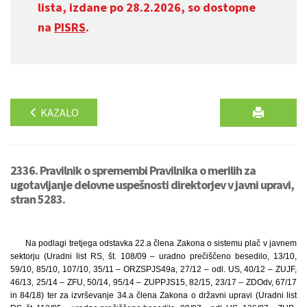
lista, izdane po 28.2.2026, so dostopne
na
PISRS
.
KAZALO
2336. Pravilnik o spremembi Pravilnika o merilih za
ugotavljanje delovne uspešnosti direktorjev v javni upravi,
stran 5283.
Na podlagi tretjega odstavka 22.a člena Zakona o sistemu plač v javnem
sektorju (Uradni list RS, št. 108/09 – uradno prečiščeno besedilo, 13/10,
59/10, 85/10, 107/10, 35/11 – ORZSPJS49a, 27/12 – odl. US, 40/12 – ZUJF,
46/13, 25/14 – ZFU, 50/14, 95/14 – ZUPPJS15, 82/15, 23/17 – ZDOdv, 67/17
in 84/18) ter za izvrševanje 34.a člena Zakona o državni upravi (Uradni list