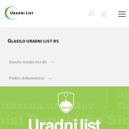
G
LASILO URADNI LIST RS
Glasilo Uradni list RS
Preklic dokumentov