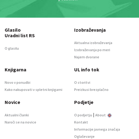
Glasilo
Izobraževanja
Uradni list RS
Aktualna izobraževanja
O glasilu
Izobraževanja po meri
Najem dvorane
Knjigarna
UL info tok
Novo v ponudbi
O storitvi
Kako nakupovati v spletni knjigarni
Preizkusi brezplačno
Novice
Podjetje
|
Aktualni članki
O podjetju
About
Naroči se na novice
Kontakt
Informacije javnega značaja
Oglaševanje