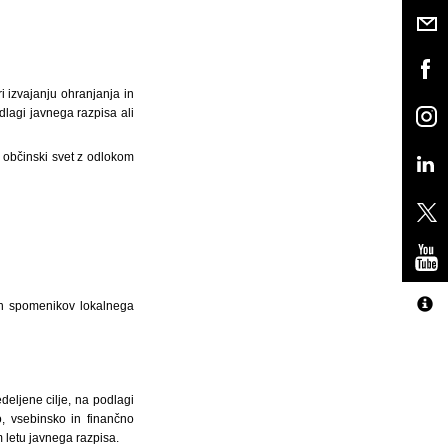
i izvajanju ohranjanja in
dlagi javnega razpisa ali
i občinski svet z odlokom
nih spomenikov lokalnega
deljene cilje, na podlagi
o, vsebinsko in finančno
 letu javnega razpisa.