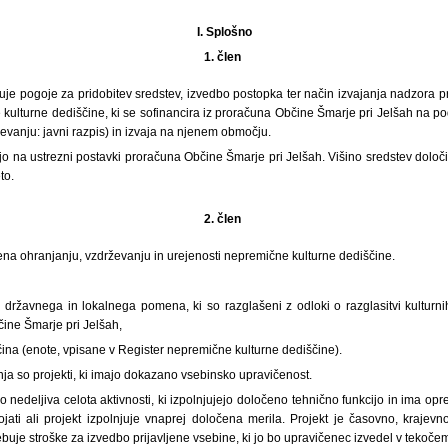
I. Splošno
1. člen
juje pogoje za pridobitev sredstev, izvedbo postopka ter način izvajanja nadzora pr
ulturne dediščine, ki se sofinancira iz proračuna Občine Šmarje pri Jelšah na po
evanju: javni razpis) in izvaja na njenem območju.
jo na ustrezni postavki proračuna Občine Šmarje pri Jelšah. Višino sredstev določ
to.
2. člen
na ohranjanju, vzdrževanju in urejenosti nepremične kulturne dediščine.
i državnega in lokalnega pomena, ki so razglašeni z odloki o razglasitvi kultur
ne Šmarje pri Jelšah,
ina (enote, vpisane v Register nepremične kulturne dediščine).
ja so projekti, ki imajo dokazano vsebinsko upravičenost.
 nedeljiva celota aktivnosti, ki izpolnjujejo določeno tehnično funkcijo in ima opre
jati ali projekt izpolnjuje vnaprej določena merila. Projekt je časovno, krajevn
buje stroške za izvedbo prijavljene vsebine, ki jo bo upravičenec izvedel v tekočem