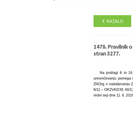
KAZALO
1478. Pravilnik o
stran 3277.
Na podlagi 8. in 16
uresničevanju javnega i
ZNOrg, v nadaljevanju ZU
8/11 – ORZVKD39, 90/12,
redni seji dne 11. 6. 202