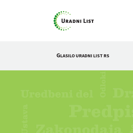
G
LASILO URADNI LIST RS