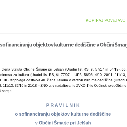
KOPIRAJ POVEZAVO
 sofinanciranju objektov kulturne dediščine v Občini Šmarj
. člena Statuta Občine Šmarje pri Jelšah (Uradni list RS, št. 57/17 in 54/19), 66
nteresa za kulturo (Uradni list RS, št. 77/07 – UPB, 56/08, 4/10, 20/11, 111/13,
JIK) ter prvega odstavka 40. člena Zakona o varstvu kulturne dediščine (Uradni li
 111/13, 32/16 in 21/18 – ZNOrg, v nadaljevanju ZVKD-1) je Občinski svet Občine 
0 sprejel
P R A V I L N I K
o sofinanciranju objektov kulturne dediščine
v Občini Šmarje pri Jelšah