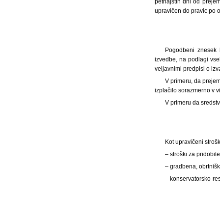
petnajstih dni od preje
upravičen do pravic po o
Pogodbeni znesek bo
izvedbe, na podlagi vseb
veljavnimi predpisi o iz
V primeru, da prejem
izplačilo sorazmerno v v
V primeru da sredstv
Kot upravičeni stroš
– stroški za pridobi
– gradbena, obrtnišk
– konservatorsko-res