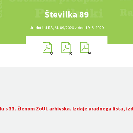
Številka 89
Uradni list RS, št. 89/2020 z dne 19. 6. 2020
du s 33. členom
ZoUL
arhivska. Izdaje uradnega lista, iz