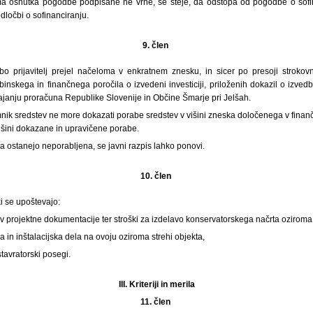
ma osnutka pogodbe podpisane ne vrne, se šteje, da odstopa od pogodbe o sofin
dločbi o sofinanciranju.
9. člen
 prijavitelj prejel načeloma v enkratnem znesku, in sicer po presoji strokovn
inskega in finančnega poročila o izvedeni investiciji, priloženih dokazil o izvedbi
vajanju proračuna Republike Slovenije in Občine Šmarje pri Jelšah.
nik sredstev ne more dokazati porabe sredstev v višini zneska določenega v finančn
išini dokazane in upravičene porabe.
a ostanejo neporabljena, se javni razpis lahko ponovi.
10. člen
ki se upoštevajo:
tev projektne dokumentacije ter stroški za izdelavo konservatorskega načrta oziroma
a in inštalacijska dela na ovoju oziroma strehi objekta,
tavratorski posegi.
III. Kriteriji in merila
11. člen