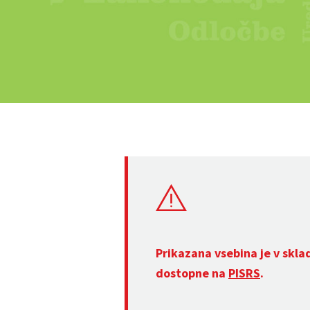
Prikazana vsebina je v skla
dostopne na
PISRS
.