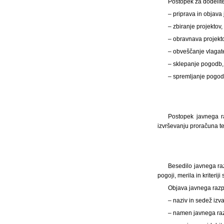
Postopek za dodelit
– priprava in objava
– zbiranje projektov,
– obravnava projekto
– obveščanje vlagatel
– sklepanje pogodb,
– spremljanje pogod
Postopek javnega ra
izvrševanju proračuna ter
Besedilo javnega raz
pogoji, merila in kriterij
Objava javnega razp
– naziv in sedež izva
– namen javnega ra