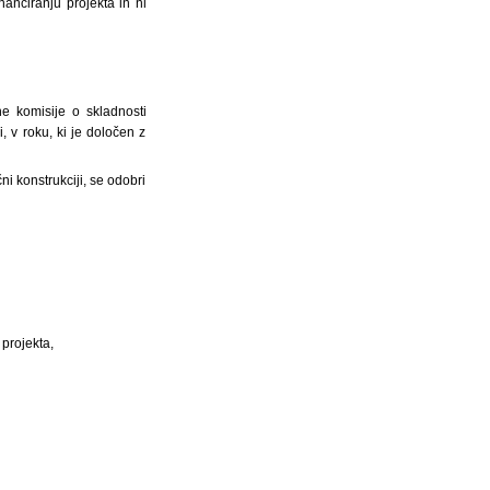
anciranju projekta in ni
e komisije o skladnosti
, v roku, ki je določen z
i konstrukciji, se odobri
 projekta,