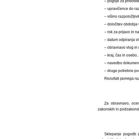
– pogoje za pridobit
– upravičence do raz
– višino razpoložljiv
– določitev obdobja 
– rok za prijavo in n
– datum odpiranja vl
– obravnavo vlog in 
– kraj, čas in osebo,
– navedbo dokumentac
– druge potrebne po
Rezultati javnega ra
Za obravnavo, ocen
zakonskih in podzakonsk
Sklepanje pogodb z 