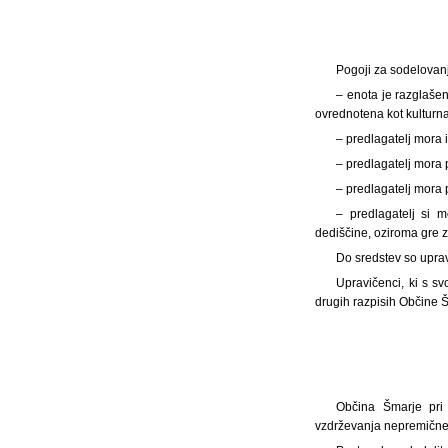
Pogoji za sodelovan
– enota je razglaše
ovrednotena kot kulturna
– predlagatelj mora 
– predlagatelj mora 
– predlagatelj mora 
– predlagatelj si m
dediščine, oziroma gre z
Do sredstev so upravi
Upravičenci, ki s sv
drugih razpisih Občine Š
Občina Šmarje pri 
vzdrževanja nepremične k