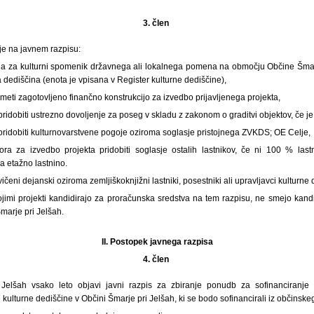
3. člen
je na javnem razpisu:
na za kulturni spomenik državnega ali lokalnega pomena na območju Občine Šmar
 dediščina (enota je vpisana v Register kulturne dediščine),
imeti zagotovljeno finančno konstrukcijo za izvedbo prijavljenega projekta,
pridobiti ustrezno dovoljenje za poseg v skladu z zakonom o graditvi objektov, če je
pridobiti kulturnovarstvene pogoje oziroma soglasje pristojnega ZVKDS; OE Celje,
ora za izvedbo projekta pridobiti soglasje ostalih lastnikov, če ni 100 % las
a etažno lastnino.
čeni dejanski oziroma zemljiškoknjižni lastniki, posestniki ali upravljavci kulturne 
ojimi projekti kandidirajo za proračunska sredstva na tem razpisu, ne smejo kandidi
marje pri Jelšah.
II. Postopek javnega razpisa
4. člen
Jelšah vsako leto objavi javni razpis za zbiranje ponudb za sofinanciranje 
ulturne dediščine v Občini Šmarje pri Jelšah, ki se bodo sofinancirali iz občinsk