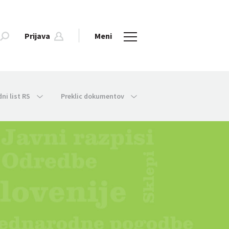
Prijava
Meni
dni list RS
Preklic dokumentov