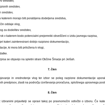
ev sredstev,
pisnih sredstev,
ih sredstev,
v katerem morajo biti porabljena dodeljena sredstva,
ačin oddaje vlog,
og za dodelitev sredstev,
rok v katerem bodo potencialni prejemniki obveščeni o izidu javnega razpisa,
 pri kateri zainteresirani dobijo razpisno dokumentacijo,
ije, ki mora biti priložena k vlogi,
datke.
zpisa se objavijo na spletni strani Občine Šmarje pri Jelšah.
7. člen
jevanje in vrednotenje vlog ter izbor se poleg razpisne dokumentacije uporab
ih predpisov, zlasti na področju izvrševanja proračuna, splošnega upravnega posto
8. člen
izbranimi prijavitelji se opravi takoj po pravnomočni odločbi o izboru. Če kateri