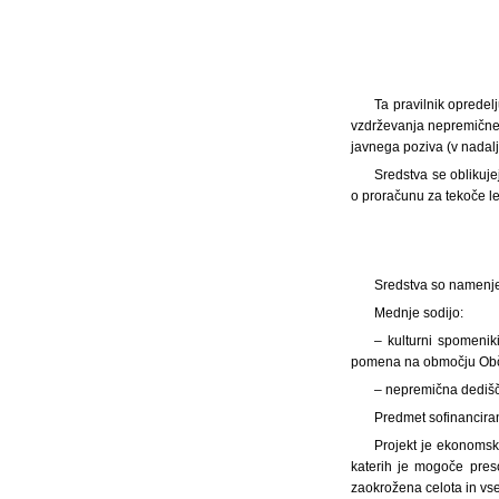
Ta pravilnik opredel
vzdrževanja nepremične k
javnega poziva (v nadalj
Sredstva se oblikuje
o proračunu za tekoče le
Sredstva so namenje
Mednje sodijo:
– kulturni spomenik
pomena na območju Obči
– nepremična dedišč
Predmet sofinanciran
Projekt je ekonomsko
katerih je mogoče preso
zaokrožena celota in vse