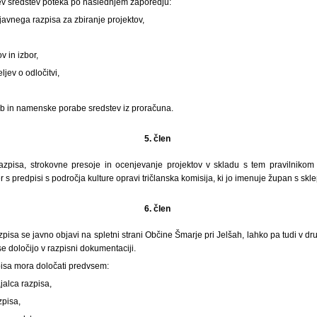
ev sredstev poteka po naslednjem zaporedju:
 javnega razpisa za zbiranje projektov,
v in izbor,
jev o odločitvi,
b in namenske porabe sredstev iz proračuna.
5. člen
zpisa, strokovne presoje in ocenjevanje projektov v skladu s tem pravilnikom 
 s predpisi s področja kulture opravi tričlanska komisija, ki jo imenuje župan s skl
6. člen
pisa se javno objavi na spletni strani Občine Šmarje pri Jelšah, lahko pa tudi v dr
i se določijo v razpisni dokumentaciji.
isa mora določati predvsem:
jalca razpisa,
zpisa,