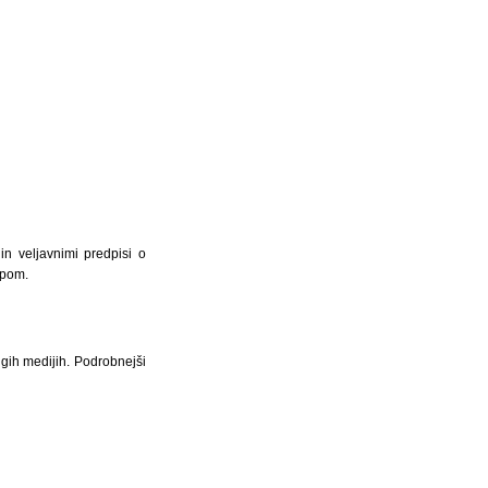
in veljavnimi predpisi o
epom.
ugih medijih. Podrobnejši