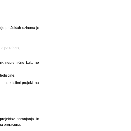
je pri Jelšah oziroma je
 to potrebno,
tnik nepremične kulturne
dediščine.
rati z istimi projekti na
projektov ohranjanja in
ega proračuna.