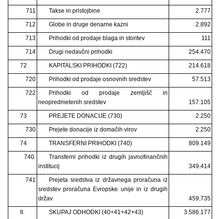
711
Takse in pristojbine
2.777
712
Globe in druge denarne kazni
2.892
713
Prihodki od prodaje blaga in storitev
111
714
Drugi nedavčni prihodki
254.470
72
KAPITALSKI PRIHODKI (722)
214.618
720
Prihodki od prodaje osnovnih sredstev
57.513
722
Prihodki od prodaje zemljišč in
neopredmetenih sredstev
157.105
73
PREJETE DONACIJE (730)
2.250
730
Prejete donacije iz domačih virov
2.250
74
TRANSFERNI PRIHODKI (740)
809.149
740
Transferni prihodki iz drugih javnofinančnih
institucij
349.414
741
Prejeta sredstva iz državnega proračuna iz
sredstev proračuna Evropske unije in iz drugih
držav
459.735
II.
SKUPAJ ODHODKI (40+41+42+43)
3.586.177