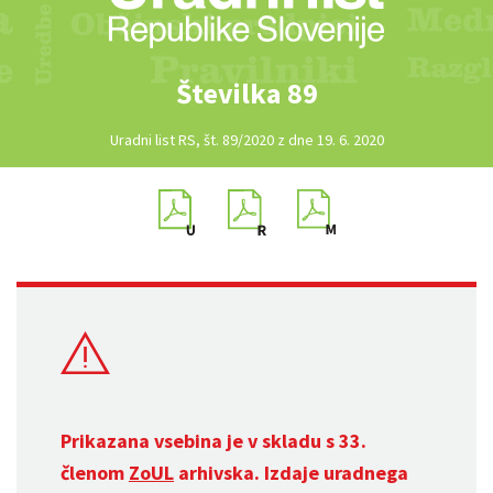
Številka 89
Uradni list RS, št. 89/2020 z dne 19. 6. 2020
Prikazana vsebina je v skladu s 33.
členom
ZoUL
arhivska. Izdaje uradnega