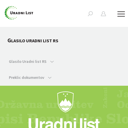
G
LASILO URADNI LIST RS
Glasilo Uradni list RS
Preklic dokumentov