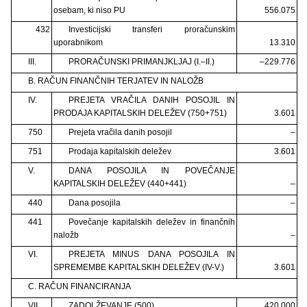
osebam, ki niso PU
556.075
432
Investicijski transferi proračunskim
uporabnikom
13.310
III.
PRORAČUNSKI PRIMANJKLJAJ (I.–II.)
–229.776
B. RAČUN FINANČNIH TERJATEV IN NALOŽB
IV.
PREJETA VRAČILA DANIH POSOJIL IN
PRODAJA KAPITALSKIH DELEŽEV (750+751)
3.601
750
Prejeta vračila danih posojil
–
751
Prodaja kapitalskih deležev
3.601
V.
DANA POSOJILA IN POVEČANJE
KAPITALSKIH DELEŽEV (440+441)
–
440
Dana posojila
–
441
Povečanje kapitalskih deležev in finančnih
naložb
–
VI.
PREJETA MINUS DANA POSOJILA IN
SPREMEMBE KAPITALSKIH DELEŽEV (IV-V.)
3.601
C. RAČUN FINANCIRANJA
VII.
ZADOLŽEVANJE (500)
420.000