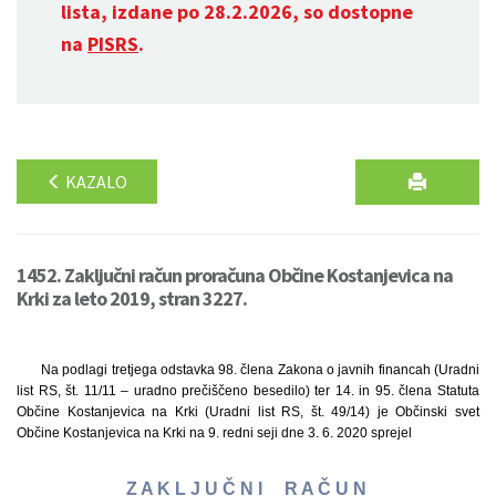
lista, izdane po 28.2.2026, so dostopne
na
PISRS
.
KAZALO
1452. Zaključni račun proračuna Občine Kostanjevica na
Krki za leto 2019, stran 3227.
Na podlagi tretjega odstavka 98. člena Zakona o javnih financah (Uradni
list RS, št. 11/11 – uradno prečiščeno besedilo) ter 14. in 95. člena Statuta
Občine Kostanjevica na Krki (Uradni list RS, št. 49/14) je Občinski svet
Občine Kostanjevica na Krki na 9. redni seji dne 3. 6. 2020 sprejel
Z A K L J U Č N I R A Č U N