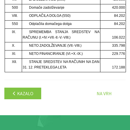
500
Domače zadolževanje
420.000
VIII.
ODPLAČILA DOLGA (550)
84.202
550
Odplačila domačega dolga
84.202
IX.
SPREMEMBA STANJA SREDSTEV NA
RAČUNU (I.+IV.+VII.-II.-V.-VIII.)
106.022
X.
NETO ZADOLŽEVANJE (VII.-VIII.)
335.798
XI.
NETO FINANCIRANJE (VI.+X.-IX.)
229.776
XII.
STANJE SREDSTEV NA RAČUNIH NA DAN
31. 12. PRETEKLEGA LETA
172.188
KAZALO
NA VRH