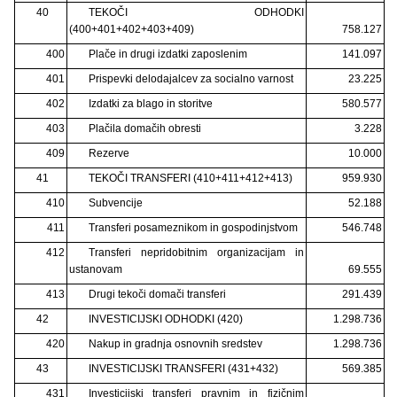
40
TEKOČI ODHODKI
(400+401+402+403+409)
758.127
400
Plače in drugi izdatki zaposlenim
141.097
401
Prispevki delodajalcev za socialno varnost
23.225
402
Izdatki za blago in storitve
580.577
403
Plačila domačih obresti
3.228
409
Rezerve
10.000
41
TEKOČI TRANSFERI (410+411+412+413)
959.930
410
Subvencije
52.188
411
Transferi posameznikom in gospodinjstvom
546.748
412
Transferi nepridobitnim organizacijam in
ustanovam
69.555
413
Drugi tekoči domači transferi
291.439
42
INVESTICIJSKI ODHODKI (420)
1.298.736
420
Nakup in gradnja osnovnih sredstev
1.298.736
43
INVESTICIJSKI TRANSFERI (431+432)
569.385
431
Investicijski transferi pravnim in fizičnim