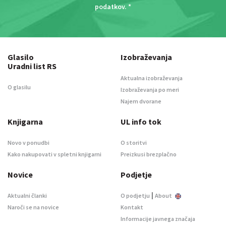
podatkov
. *
Glasilo
Izobraževanja
Uradni list RS
Aktualna izobraževanja
O glasilu
Izobraževanja po meri
Najem dvorane
Knjigarna
UL info tok
Novo v ponudbi
O storitvi
Kako nakupovati v spletni knjigarni
Preizkusi brezplačno
Novice
Podjetje
|
Aktualni članki
O podjetju
About
Naroči se na novice
Kontakt
Informacije javnega značaja