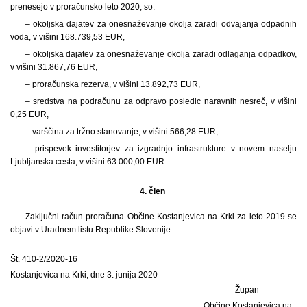
prenesejo v proračunsko leto 2020, so:
– okoljska dajatev za onesnaževanje okolja zaradi odvajanja odpadnih
voda, v višini 168.739,53 EUR,
– okoljska dajatev za onesnaževanje okolja zaradi odlaganja odpadkov,
v višini 31.867,76 EUR,
– proračunska rezerva, v višini 13.892,73 EUR,
– sredstva na podračunu za odpravo posledic naravnih nesreč, v višini
0,25 EUR,
– varščina za tržno stanovanje, v višini 566,28 EUR,
– prispevek investitorjev za izgradnjo infrastrukture v novem naselju
Ljubljanska cesta, v višini 63.000,00 EUR.
4. člen
Zaključni račun proračuna Občine Kostanjevica na Krki za leto 2019 se
objavi v Uradnem listu Republike Slovenije.
Št. 410-2/2020-16
Kostanjevica na Krki, dne 3. junija 2020
Župan
Občine Kostanjevica na