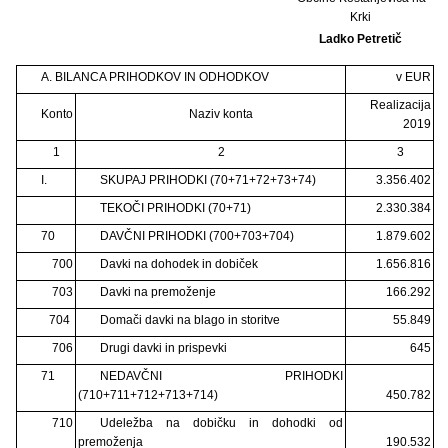
Krki
Ladko Petretič
A. BILANCA PRIHODKOV IN ODHODKOV
v EUR
Realizacija
Konto
Naziv konta
2019
1
2
3
I.
SKUPAJ PRIHODKI (70+71+72+73+74)
3.356.402
TEKOČI PRIHODKI (70+71)
2.330.384
70
DAVČNI PRIHODKI (700+703+704)
1.879.602
700
Davki na dohodek in dobiček
1.656.816
703
Davki na premoženje
166.292
704
Domači davki na blago in storitve
55.849
706
Drugi davki in prispevki
645
71
NEDAVČNI PRIHODKI
(710+711+712+713+714)
450.782
710
Udeležba na dobičku in dohodki od
premoženja
190.532