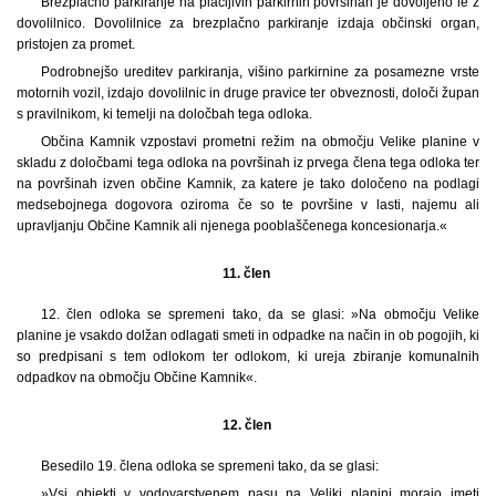
Brezplačno parkiranje na plačljivih parkirnih površinah je dovoljeno le z
dovolilnico. Dovolilnice za brezplačno parkiranje izdaja občinski organ,
pristojen za promet.
Podrobnejšo ureditev parkiranja, višino parkirnine za posamezne vrste
motornih vozil, izdajo dovolilnic in druge pravice ter obveznosti, določi župan
s pravilnikom, ki temelji na določbah tega odloka.
Občina Kamnik vzpostavi prometni režim na območju Velike planine v
skladu z določbami tega odloka na površinah iz prvega člena tega odloka ter
na površinah izven občine Kamnik, za katere je tako določeno na podlagi
medsebojnega dogovora oziroma če so te površine v lasti, najemu ali
upravljanju Občine Kamnik ali njenega pooblaščenega koncesionarja.«
11. člen
12. člen odloka se spremeni tako, da se glasi: »Na območju Velike
planine je vsakdo dolžan odlagati smeti in odpadke na način in ob pogojih, ki
so predpisani s tem odlokom ter odlokom, ki ureja zbiranje komunalnih
odpadkov na območju Občine Kamnik«.
12. člen
Besedilo 19. člena odloka se spremeni tako, da se glasi:
»Vsi objekti v vodovarstvenem pasu na Veliki planini morajo imeti