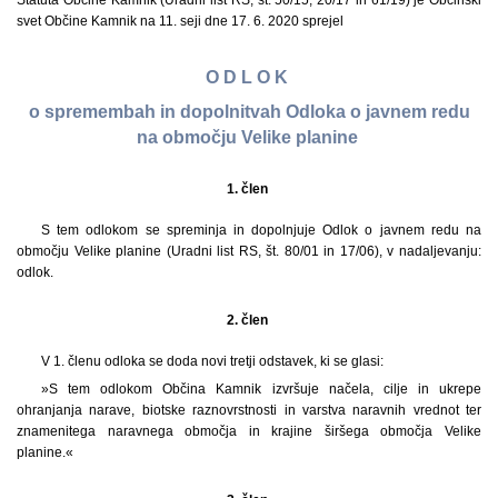
Statuta Občine Kamnik (Uradni list RS, št. 50/15, 20/17 in 61/19) je Občinski
svet Občine Kamnik na 11. seji dne 17. 6. 2020 sprejel
O D L O K
o spremembah in dopolnitvah Odloka o javnem redu
na območju Velike planine
1. člen
S tem odlokom se spreminja in dopolnjuje Odlok o javnem redu na
območju Velike planine (Uradni list RS, št. 80/01 in 17/06), v nadaljevanju:
odlok.
2. člen
V 1. členu odloka se doda novi tretji odstavek, ki se glasi:
»S tem odlokom Občina Kamnik izvršuje načela, cilje in ukrepe
ohranjanja narave, biotske raznovrstnosti in varstva naravnih vrednot ter
znamenitega naravnega območja in krajine širšega območja Velike
planine.«