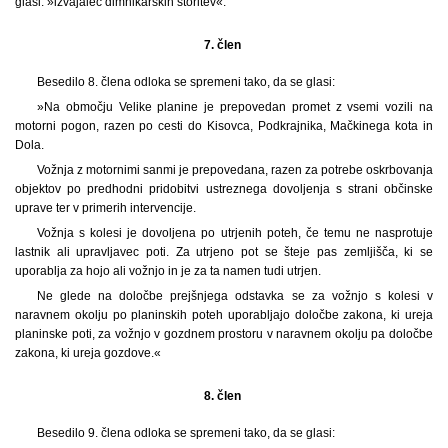
glasi: »izvajalec dimnikarskih storitev«.
7. člen
Besedilo 8. člena odloka se spremeni tako, da se glasi:
»Na območju Velike planine je prepovedan promet z vsemi vozili na
motorni pogon, razen po cesti do Kisovca, Podkrajnika, Mačkinega kota in
Dola.
Vožnja z motornimi sanmi je prepovedana, razen za potrebe oskrbovanja
objektov po predhodni pridobitvi ustreznega dovoljenja s strani občinske
uprave ter v primerih intervencije.
Vožnja s kolesi je dovoljena po utrjenih poteh, če temu ne nasprotuje
lastnik ali upravljavec poti. Za utrjeno pot se šteje pas zemljišča, ki se
uporablja za hojo ali vožnjo in je za ta namen tudi utrjen.
Ne glede na določbe prejšnjega odstavka se za vožnjo s kolesi v
naravnem okolju po planinskih poteh uporabljajo določbe zakona, ki ureja
planinske poti, za vožnjo v gozdnem prostoru v naravnem okolju pa določbe
zakona, ki ureja gozdove.«
8. člen
Besedilo 9. člena odloka se spremeni tako, da se glasi: