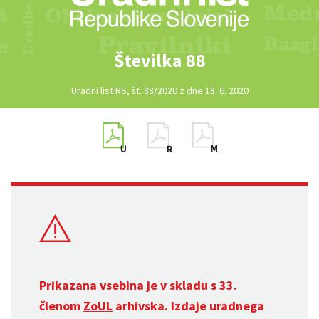
Številka 88
Uradni list RS, št. 88/2020 z dne 18. 6. 2020
Prikazana vsebina je v skladu s 33.
členom
ZoUL
arhivska. Izdaje uradnega