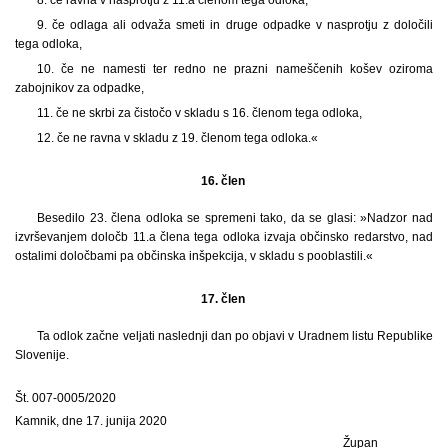
9. če odlaga ali odvaža smeti in druge odpadke v nasprotju z določili
tega odloka,
10. če ne namesti ter redno ne prazni nameščenih košev oziroma
zabojnikov za odpadke,
11. če ne skrbi za čistočo v skladu s 16. členom tega odloka,
12. če ne ravna v skladu z 19. členom tega odloka.«
16. člen
Besedilo 23. člena odloka se spremeni tako, da se glasi: »Nadzor nad
izvrševanjem določb 11.a člena tega odloka izvaja občinsko redarstvo, nad
ostalimi določbami pa občinska inšpekcija, v skladu s pooblastili.«
17. člen
Ta odlok začne veljati naslednji dan po objavi v Uradnem listu Republike
Slovenije.
Št. 007-0005/2020
Kamnik, dne 17. junija 2020
Župan