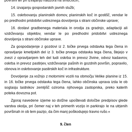
površini ter pri izvajanju nadzora na smučiščih;
14. izvajanju gospodarskih javnih služb;
15. oskrbovanju planinskih domov, planinskih koč in gostišč, vendar le
po predhodni pridobitvi ustreznega dovoljenja s strani občinske uprave;
16. dostavi gradbenega materiala in orodja za gradnjo, adaptaciji ali
vzdrževanju objektov, vendar le po predhodni pridobitvi ustreznega
dovoljenja s strani občinske uprave.
Za gospodarjenje z gozdovi iz 2. točke prvega odstavka tega člena in
opravljanje kmetijskih del iz 3. točke prvega odstavka tega člena, štejejo v
zvezi z opravljanjem teh del tudi oskrba in prevoz živine, odvoz kadavrov,
oskrba in prevoz pastirjev, vzdrževanje pašnih in gozdnih površin, popravilo,
obnova in oskrbovanje pastirskih koč in infrastrukture.
Dovoljenje za vožnjo z motornimi vozili na območju Velike planine iz 15.
in 16. točke prvega odstavka tega člena, lahko občinska uprava izda le ob
soglasju lastnikov zemljišč oziroma njihovega zastopnika, preko katerih
poteka dovozna pot.
Zgoraj navedene izjeme so dolžne upoštevati določbe predpisov glede
varstva okolja, pri čemer naj v teh primerih vozijo in parkirajo le na utrjenih
površinah in ob tem pazijo, da čim manj poškodujejo travno rušo.«
9. člen