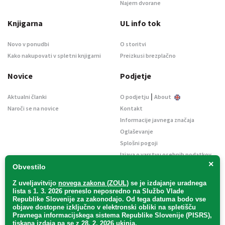
Najem dvorane
Knjigarna
UL info tok
Novo v ponudbi
O storitvi
Kako nakupovati v spletni knjigarni
Preizkusi brezplačno
Novice
Podjetje
|
Aktualni članki
O podjetju
About
Naroči se na novice
Kontakt
Informacije javnega značaja
Oglaševanje
Splošni pogoji
Izjava o varstvu osebnih podatkov
×
E-dražbe
Obvestilo
Z uveljavitvijo
novega zakona (ZOUL)
se je
izdajanje uradnega
lista s 1. 3. 2026 preneslo
neposredno
na Službo Vlade
Republike Slovenije za zakonodajo
. Od tega datuma bodo vse
objave dostopne izključno v elektronski obliki na spletišču
Pravnega informacijskega sistema Republike Slovenije (PISRS),
Uradni list d. o. o. – v likvidaciji / Vse pravice pridržane.
tiskana izdaja pa se z 28. 2. 2026 ukinja.