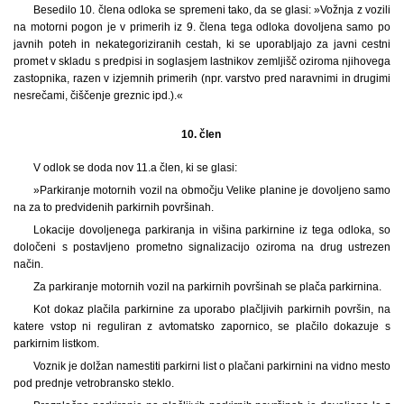
Besedilo 10. člena odloka se spremeni tako, da se glasi: »Vožnja z vozili
na motorni pogon je v primerih iz 9. člena tega odloka dovoljena samo po
javnih poteh in nekategoriziranih cestah, ki se uporabljajo za javni cestni
promet v skladu s predpisi in soglasjem lastnikov zemljišč oziroma njihovega
zastopnika, razen v izjemnih primerih (npr. varstvo pred naravnimi in drugimi
nesrečami, čiščenje greznic ipd.).«
10. člen
V odlok se doda nov 11.a člen, ki se glasi:
»Parkiranje motornih vozil na območju Velike planine je dovoljeno samo
na za to predvidenih parkirnih površinah.
Lokacije dovoljenega parkiranja in višina parkirnine iz tega odloka, so
določeni s postavljeno prometno signalizacijo oziroma na drug ustrezen
način.
Za parkiranje motornih vozil na parkirnih površinah se plača parkirnina.
Kot dokaz plačila parkirnine za uporabo plačljivih parkirnih površin, na
katere vstop ni reguliran z avtomatsko zapornico, se plačilo dokazuje s
parkirnim listkom.
Voznik je dolžan namestiti parkirni list o plačani parkirnini na vidno mesto
pod prednje vetrobransko steklo.