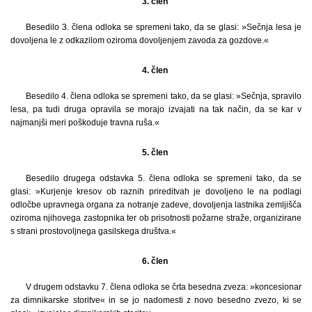
3. člen
Besedilo 3. člena odloka se spremeni tako, da se glasi: »Sečnja lesa je
dovoljena le z odkazilom oziroma dovoljenjem zavoda za gozdove.«
4. člen
Besedilo 4. člena odloka se spremeni tako, da se glasi: »Sečnja, spravilo
lesa, pa tudi druga opravila se morajo izvajati na tak način, da se kar v
najmanjši meri poškoduje travna ruša.«
5. člen
Besedilo drugega odstavka 5. člena odloka se spremeni tako, da se
glasi: »Kurjenje kresov ob raznih prireditvah je dovoljeno le na podlagi
odločbe upravnega organa za notranje zadeve, dovoljenja lastnika zemljišča
oziroma njihovega zastopnika ter ob prisotnosti požarne straže, organizirane
s strani prostovoljnega gasilskega društva.«
6. člen
V drugem odstavku 7. člena odloka se črta besedna zveza: »koncesionar
za dimnikarske storitve« in se jo nadomesti z novo besedno zvezo, ki se