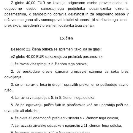
Z globo 40,00 EUR se kaznuje odgovorno osebo pravne osebe ali
odgovorno osebo samostojnega podjetnika posameznika oziroma
posameznika, ki samostojno opravlja dejavnost in za odgovorno osebo v
državnem organu ali v samoupravni lokalni skupnosti, ki stori katerega izmed
prekrškov, navedenih v prejšnjem odstavku tega člena.«
15. člen
Besedilo 22. člena odloka se spremeni tako, da se glasi:
»Z globo 40,00 EUR se kaznuje za prekršek posameznik:
1. če ravna v nasprotju z 2. členom tega odloka,
2. če poškoduje drevje oziroma grmičevje oziroma če seka brez
dovoljenja,
3. če pri spravilu lesa in drugih opravilih prekomerno poškoduje travno
rušo,
4. če ravna v nasprotju s 5. in 6. členom tega odloka,
5. če pri ogrevanju počitniških in planšarskih koč ne uporablja peči na
drva, plin ali elektriko,
6. če ovira ali onemogoči pregled v skladu s 7. členom tega odloka,
7. če razvaža živalske odpadke v nasprotju z 11. členom tega odloka,
8. če ravna v nasprotju z 11.a členom tega odloka,