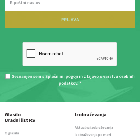
PRIJAVA
Seznanjen sem s
Splošnimi pogoji
in z
Izjavo o varstvu osebnih
podatkov
. *
Glasilo
Izobraževanja
Uradni list RS
Aktualna izobraževanja
O glasilu
Izobraževanja po meri