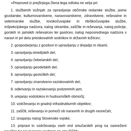
»Prepoved iz prejšnjega člena tega odloka ne velja pri:
1. službenih vožnjah za opravljanje občinske redarske službe, javne
gozdarske, kulturnovarstvene, naravovarstvene, zdravstvene, reševalne in
veterinarske službe, lovskočuvajske in ribiškočuvajske službe,
inšpekcijskega nadzora, nalog obrambe, zaščite in reševanja, nalog policije,
gorskih in jamskih reševalcev ter gasilcev, nalog neposrednega nadzora v
naravi in pri delu preiskovalnih sodnikov in državnih tožilcev;
2. gospodarjenju z gozdovi in upravljanju z divjadjo in ribami;
3. opravljanju kmetijskih del;
4. opravljanju čebelarskih del;
5. opravljanju geodetskih del;
6. opravljanju geoloških del;
7. opravljanju znanstveno-raziskovalnih del;
8. odkrivanju in raziskovanju podzemnih jam;
9. urejanju vodotokov in hudourniških območij;
10. vzdrževanju in gradnji infrastrukturnih objektov;
11. zaščiti, reševanju in pomoči ob naravnih in drugih nesrečah;
12. izvajanju nalog Slovenske vojske;
13. pripravi in vzdrževanju vseh vrst smučarskih prog na zasneženi