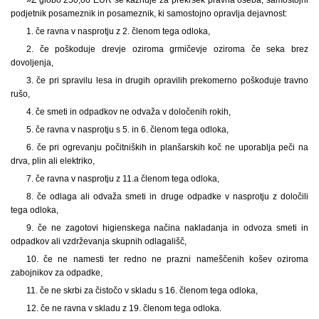
podjetnik posameznik in posameznik, ki samostojno opravlja dejavnost:
1. če ravna v nasprotju z 2. členom tega odloka,
2. če poškoduje drevje oziroma grmičevje oziroma če seka brez
dovoljenja,
3. če pri spravilu lesa in drugih opravilih prekomerno poškoduje travno
rušo,
4. če smeti in odpadkov ne odvaža v določenih rokih,
5. če ravna v nasprotju s 5. in 6. členom tega odloka,
6. če pri ogrevanju počitniških in planšarskih koč ne uporablja peči na
drva, plin ali elektriko,
7. če ravna v nasprotju z 11.a členom tega odloka,
8. če odlaga ali odvaža smeti in druge odpadke v nasprotju z določili
tega odloka,
9. če ne zagotovi higienskega načina nakladanja in odvoza smeti in
odpadkov ali vzdrževanja skupnih odlagališč,
10. če ne namesti ter redno ne prazni nameščenih košev oziroma
zabojnikov za odpadke,
11. če ne skrbi za čistočo v skladu s 16. členom tega odloka,
12. če ne ravna v skladu z 19. členom tega odloka.