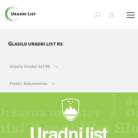
G
LASILO URADNI LIST RS
Glasilo Uradni list RS
Preklic dokumentov