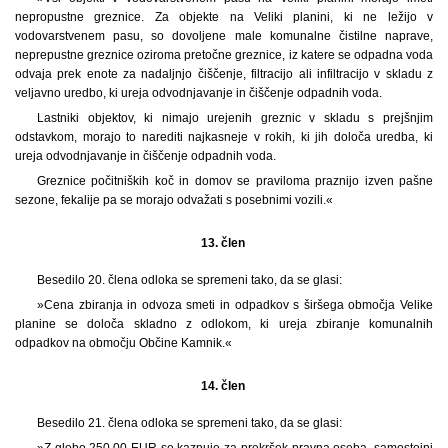
nepropustne greznice. Za objekte na Veliki planini, ki ne ležijo v
vodovarstvenem pasu, so dovoljene male komunalne čistilne naprave,
neprepustne greznice oziroma pretočne greznice, iz katere se odpadna voda
odvaja prek enote za nadaljnjo čiščenje, filtracijo ali infiltracijo v skladu z
veljavno uredbo, ki ureja odvodnjavanje in čiščenje odpadnih voda.
Lastniki objektov, ki nimajo urejenih greznic v skladu s prejšnjim
odstavkom, morajo to narediti najkasneje v rokih, ki jih določa uredba, ki
ureja odvodnjavanje in čiščenje odpadnih voda.
Greznice počitniških koč in domov se praviloma praznijo izven pašne
sezone, fekalije pa se morajo odvažati s posebnimi vozili.«
13. člen
Besedilo 20. člena odloka se spremeni tako, da se glasi:
»Cena zbiranja in odvoza smeti in odpadkov s širšega območja Velike
planine se določa skladno z odlokom, ki ureja zbiranje komunalnih
odpadkov na območju Občine Kamnik.«
14. člen
Besedilo 21. člena odloka se spremeni tako, da se glasi:
»Z globo 250,00 EUR se kaznuje za prekršek pravna oseba, samostojni