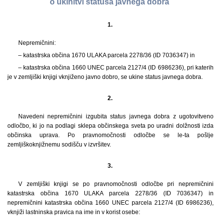
o ukinitvi statusa javnega dobra
1.
Nepremičnini:
– katastrska občina 1670 ULAKA parcela 2278/36 (ID 7036347) in
– katastrska občina 1660 UNEC parcela 2127/4 (ID 6986236), pri katerih
je v zemljiški knjigi vknjiženo javno dobro, se ukine status javnega dobra.
2.
Navedeni nepremičnini izgubita status javnega dobra z ugotovitveno
odločbo, ki jo na podlagi sklepa občinskega sveta po uradni dolžnosti izda
občinska uprava. Po pravnomočnosti odločbe se le-ta pošlje
zemljiškoknjižnemu sodišču v izvršitev.
3.
V zemljiški knjigi se po pravnomočnosti odločbe pri nepremičnini
katastrska občina 1670 ULAKA parcela 2278/36 (ID 7036347) in
nepremičnini katastrska občina 1660 UNEC parcela 2127/4 (ID 6986236),
vknjiži lastninska pravica na ime in v korist osebe: