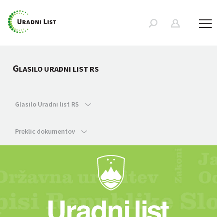
G
LASILO URADNI LIST RS
Glasilo Uradni list RS
Preklic dokumentov