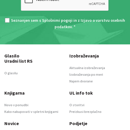
Seznanjen sem s
Splošnimi pogoji
in z
Izjavo o varstvu osebnih
podatkov
. *
Glasilo
Izobraževanja
Uradni list RS
Aktualna izobraževanja
O glasilu
Izobraževanja po meri
Najem dvorane
Knjigarna
UL info tok
Novo v ponudbi
O storitvi
Kako nakupovati v spletni knjigarni
Preizkusi brezplačno
Novice
Podjetje