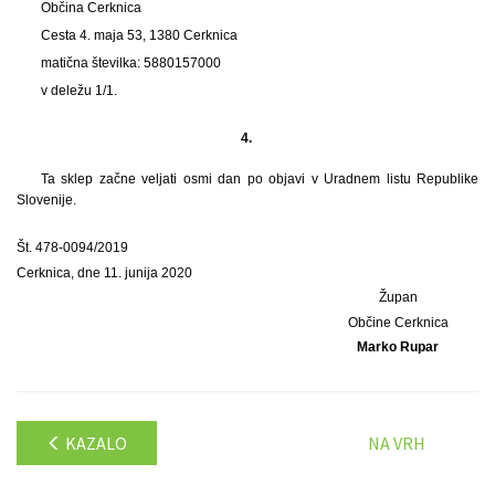
Občina Cerknica
Cesta 4. maja 53, 1380 Cerknica
matična številka: 5880157000
v deležu 1/1.
4.
Ta sklep začne veljati osmi dan po objavi v Uradnem listu Republike
Slovenije.
Št. 478-0094/2019
Cerknica, dne 11. junija 2020
Župan
Občine Cerknica
Marko Rupar
KAZALO
NA VRH