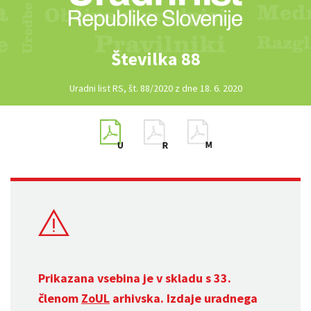
Številka 88
Uradni list RS, št. 88/2020 z dne 18. 6. 2020
Prikazana vsebina je v skladu s 33.
členom
ZoUL
arhivska. Izdaje uradnega