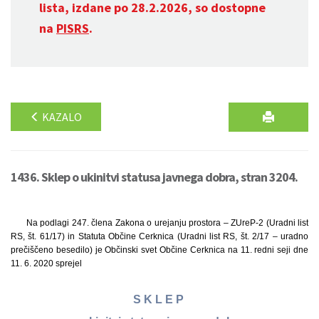
lista, izdane po 28.2.2026, so dostopne
na
PISRS
.
KAZALO
1436. Sklep o ukinitvi statusa javnega dobra, stran 3204.
Na podlagi 247. člena Zakona o urejanju prostora – ZUreP-2 (Uradni list
RS, št. 61/17) in Statuta Občine Cerknica (Uradni list RS, št. 2/17 – uradno
prečiščeno besedilo) je Občinski svet Občine Cerknica na 11. redni seji dne
11. 6. 2020 sprejel
S K L E P