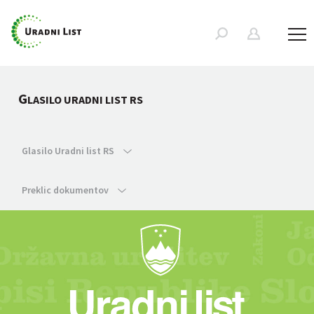
G
LASILO URADNI LIST RS
Glasilo Uradni list RS
Preklic dokumentov