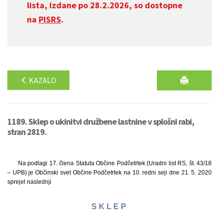
lista, izdane po 28.2.2026, so dostopne
na
PISRS
.
KAZALO
1189. Sklep o ukinitvi družbene lastnine v splošni rabi,
stran 2819.
Na podlagi 17. člena Statuta Občine Podčetrtek (Uradni list RS, št. 43/18
– UPB) je Občinski svet Občine Podčetrtek na 10. redni seji dne 21. 5. 2020
sprejel naslednji
S K L E P