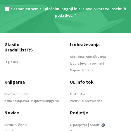
Seznanjen sem s
Splošnimi pogoji
in z
Izjavo o varstvu osebnih
podatkov
. *
Glasilo
Izobraževanja
Uradni list RS
Aktualna izobraževanja
O glasilu
Izobraževanja po meri
Najem dvorane
Knjigarna
UL info tok
Novo v ponudbi
O storitvi
Kako nakupovati v spletni knjigarni
Preizkusi brezplačno
Novice
Podjetje
|
Aktualni članki
O podjetju
About