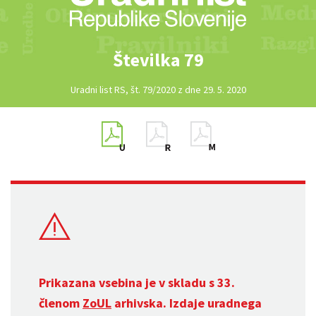
Številka 79
Uradni list RS, št. 79/2020 z dne 29. 5. 2020
Prikazana vsebina je v skladu s 33.
členom
ZoUL
arhivska. Izdaje uradnega