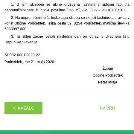
1. S tem sklepom se ukine družbena lastnina v splošni rabi na
2
nepremičnini parc. št. 736/4, površine 1299 m
, k. o. 1229 – PODČETRTEK.
2. Na nepremičnini iz 1. točke tega sklepa se vknjiži lastninska pravica v
korist Občine Podčetrtek, Trška cesta 59, 3254 Podčetrtek, matična številka
5883997 000.
3. Ta sklep začne veljati naslednji dan po objavi v Uradnem listu
Republike Slovenije.
Št. 032-0001/2020-22
Podčetrtek, dne 21. maja 2020
Župan
Občine Podčetrtek
Peter Misja
KAZALO
NA VRH