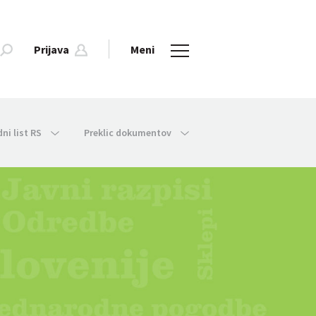
Prijava
Meni
dni list RS
Preklic dokumentov