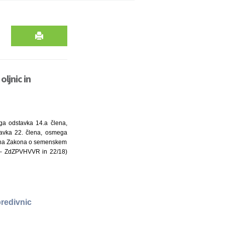
ljnic in
ga odstavka 14.a člena,
tavka 22. člena, osmega
člena Zakona o semenskem
12 – ZdZPVHVVR in 22/18)
predivnic