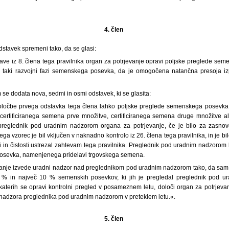
4. člen
odstavek spremeni tako, da se glasi:
jave iz 8. člena tega pravilnika organ za potrjevanje opravi poljske preglede sem
 v taki razvojni fazi semenskega posevka, da je omogočena natančna presoja iz
se dodata nova, sedmi in osmi odstavek, ki se glasita:
oločbe prvega odstavka tega člena lahko poljske preglede semenskega posevka
 certificiranega semena prve množitve, certificiranega semena druge množitve al
i preglednik pod uradnim nadzorom organa za potrjevanje, če je bilo za zas
a vzorec je bil vključen v naknadno kontrolo iz 26. člena tega pravilnika, in je bi
ti in čistosti ustrezal zahtevam tega pravilnika. Preglednik pod uradnim nadzorom 
sevka, namenjenega pridelavi trgovskega semena.
vanje izvede uradni nadzor nad preglednikom pod uradnim nadzorom tako, da sam 
 % in največ 10 % semenskih posevkov, ki jih je pregledal preglednik pod 
aterih se opravi kontrolni pregled v posameznem letu, določi organ za potrjevan
nadzora preglednika pod uradnim nadzorom v preteklem letu.«.
5. člen