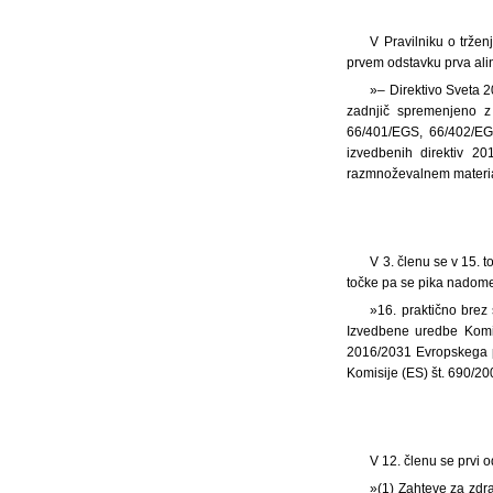
V Pravilniku o tržen
prvem odstavku prva alin
»– Direktivo Sveta 20
zadnjič spremenjeno z
66/401/EGS, 66/402/EGS
izvedbenih direktiv 2
razmnoževalnem materialu
V 3. členu se v 15.
točke pa se pika nadomes
»16. praktično brez
Izvedbene uredbe Komi
2016/2031 Evropskega pa
Komisije (ES) št. 690/20
V 12. členu se prvi 
»(1) Zahteve za zdr