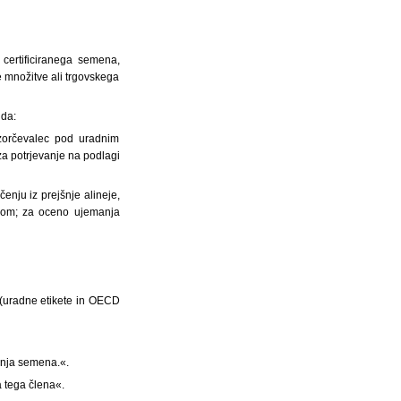
certificiranega semena,
e množitve ali trgovskega
 da:
vzorčevalec pod uradnim
za potrjevanje na podlagi
enju iz prejšnje alineje,
zorom; za oceno ujemanja
»(uradne etikete in OECD
ranja semena.«.
 tega člena«.