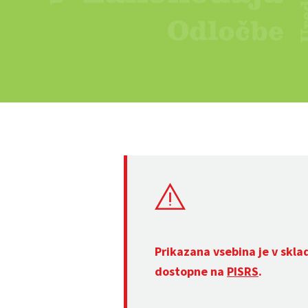
Prikazana vsebina je v skla
dostopne na
PISRS
.