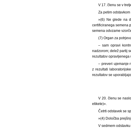
V 17. členu se v tr
Za petim odstavkom s
»(6) Ne glede na d
certificiranega semena p
semena odvzame vzorčev
(7) Organ za potrje
– sam opravi kontr
nadzorom; delež partij s
rezultatov opravljenega
– preveri ujemanje r
z rezultati laboratorij
rezultatov se uporabljaj
V 20. členu se nasl
etikete)«.
Četrti odstavek se s
»(4) Določba prejšnj
V sedmem odstavku s