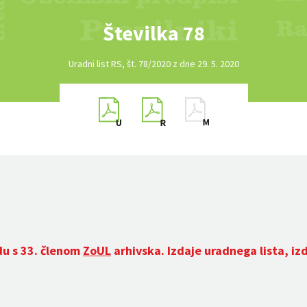
Številka 78
Uradni list RS, št. 78/2020 z dne 29. 5. 2020
du s 33. členom
ZoUL
arhivska. Izdaje uradnega lista, iz