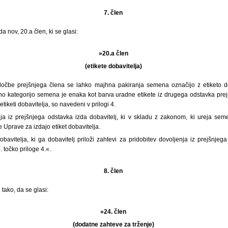
7. člen
 nov, 20.a člen, ki se glasi:
»20.a člen
(etikete dobavitelja)
očbe prejšnjega člena se lahko majhna pakiranja semena označijo z etiketo dob
o kategorijo semena je enaka kot barva uradne etikete iz drugega odstavka prejš
etiketi dobavitelja, so navedeni v prilogi 4.
elja iz prejšnjega odstavka izda dobavitelj, ki v skladu z zakonom, ki ureja seme
je Uprave za izdajo etiket dobavitelja.
obavitelja, ki ga dobavitelj priloži zahtevi za pridobitev dovoljenja iz prejšnjega
 točko priloge 4.«.
8. člen
tako, da se glasi:
»24. člen
(dodatne zahteve za trženje)