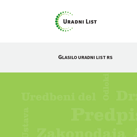
G
LASILO URADNI LIST RS