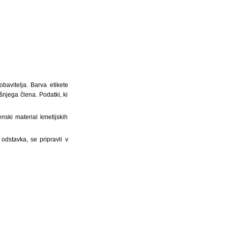
avitelja. Barva etikete
njega člena. Podatki, ki
nski material kmetijskih
 odstavka, se pripravli v