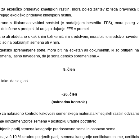
za ekološko pridelavo kmetijskih rastlin, mora poleg zahtev iz tega pravilnika i
rejajo ekološko pridelavo kmetijskih rastlin.
tirano s fitofarmacevtskimi sredstvi (v nadaljnjem besedilu: FFS), mora poleg z
, določene s predpisi, ki urejajo dajanje FFS v promet.
rano ali obdelano s kakršnim koli kemičnim sredstvom, mora biti to sredstvo naveden
ki so na pakiranjih semena ali v njih.
gensko spremenjene sorte, mora biti na etiketah ali dokumentih, ki so pritrjeni n
 semena, jasno navedeno, da je sorta gensko spremenjena.«.
9. člen
tako, da se glasi:
»26. člen
(naknadna kontrola)
e za naknadno kontrolo kakovosti semenskega materiala kmetijskih rastlin odvzame
anje odvzame vzorce semena v postopku uradne potrditve:
trjenih partij semena kategorije predosnovno seme in osnovno seme,
največ 10 % uradno potrjenih partij semena kategorije certificirano seme, certific