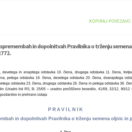
KOPIRAJ POVEZAVO
o spremembah in dopolnitvah Pravilnika o trženju semena o
2772.
 devetega in enajstega odstavka 10. člena, drugega odstavka 11. člena, tretje
ena, petega odstavka 16. člena, desetega odstavka 20. člena, dvanajstega ods
setega odstavka 23. člena, drugega odstavka 26. člena in petega odstavka 36. 
stlin (Uradni list RS, št. 25/05 – uradno prečiščeno besedilo, 41/09, 32/12, 90/
 gozdarstvo in prehrano izdaja
P R A V I L N I K
mbah in dopolnitvah Pravilnika o trženju semena oljnic in 