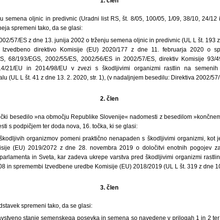
1. člen
ju semena oljnic in predivnic (Uradni list RS, št. 8/05, 100/05, 1/09, 38/10, 24/12 
eja spremeni tako, da se glasi:
02/57/ES z dne 13. junija 2002 o trženju semena oljnic in predivnic (UL L št. 193 z 
 Izvedbeno direktivo Komisije (EU) 2020/177 z dne 11. februarja 2020 o sp
, 68/193/EGS, 2002/55/ES, 2002/56/ES in 2002/57/ES, direktiv Komisije 93/
014/21/EU in 2014/98/EU v zvezi s škodljivimi organizmi rastlin na semenih
 (UL L št. 41 z dne 13. 2. 2020, str. 1), (v nadaljnjem besedilu: Direktiva 2002/57/
2. člen
 točki besedilo »na območju Republike Slovenije« nadomesti z besedilom »končne
ti s podpičjem ter doda nova, 16. točka, ki se glasi:
 škodljivih organizmov pomeni praktično nenapaden s škodljivimi organizmi, kot j
sije (EU) 2019/2072 z dne 28. novembra 2019 o določitvi enotnih pogojev za
rlamenta in Sveta, kar zadeva ukrepe varstva pred škodljivimi organizmi rastlin, 
08 in spremembi Izvedbene uredbe Komisije (EU) 2018/2019 (UL L št. 319 z dne 10. 
3. člen
odstavek spremeni tako, da se glasi:
avstveno stanje semenskega posevka in semena so navedene v prilogah 1 in 2 ter