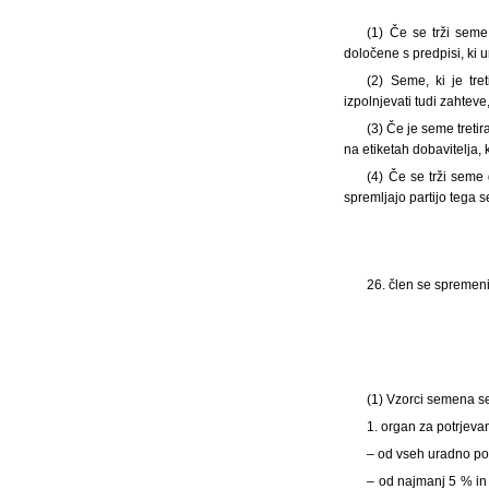
(1) Če se trži seme 
določene s predpisi, ki u
(2) Seme, ki je tre
izpolnjevati tudi zahteve
(3) Če je seme treti
na etiketah dobavitelja, 
(4) Če se trži seme 
spremljajo partijo tega
26. člen se spremeni 
(1) Vzorci semena s
1. organ za potrjev
– od vseh uradno po
– od najmanj 5 % in 