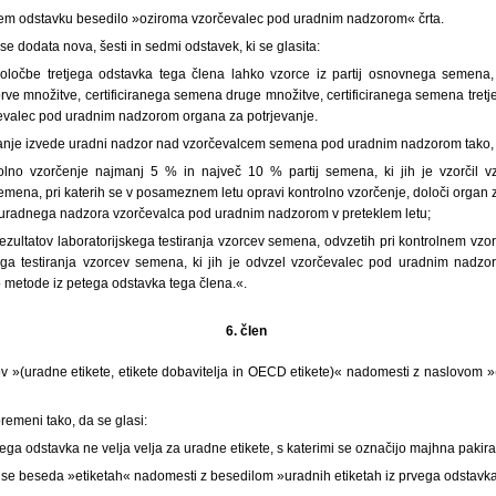
etjem odstavku besedilo »oziroma vzorčevalec pod uradnim nadzorom« črta.
e dodata nova, šesti in sedmi odstavek, ki se glasita:
oločbe tretjega odstavka tega člena lahko vzorce iz partij osnovnega semena, 
rve množitve, certificiranega semena druge množitve, certificiranega semena tretj
alec pod uradnim nadzorom organa za potrjevanje.
vanje izvede uradni nadzor nad vzorčevalcem semena pod uradnim nadzorom tako,
olno vzorčenje najmanj 5 % in največ 10 % partij semena, ki jih je vzorčil 
emena, pri katerih se v posameznem letu opravi kontrolno vzorčenje, določi organ 
 uradnega nadzora vzorčevalca pod uradnim nadzorom v preteklem letu;
ezultatov laboratorijskega testiranja vzorcev semena, odvzetih pri kontrolnem vzorč
skega testiranja vzorcev semena, ki jih je odvzel vzorčevalec pod uradnim nad
o metode iz petega odstavka tega člena.«.
6. člen
ov »(uradne etikete, etikete dobavitelja in OECD etikete)« nadomesti z naslovom 
premeni tako, da se glasi:
ega odstavka ne velja velja za uradne etikete, s katerimi se označijo majhna paki
e beseda »etiketah« nadomesti z besedilom »uradnih etiketah iz prvega odstavka