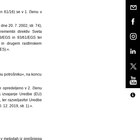
in 61/16) se v 1. členu v
dne 20. 7. 2002, str. 74),
remembi direktiv Sveta
49/EGS in 93/61/EGS ter
 in drugem rastlinskem
ES).«.
mu potrošniku«, na koncu
e opredeljeno v 2. členu
 izvajanje Uredbe (EU)
ter razveljavitvi Uredbe
12. 2019, str. 1).«.
 v metodah iz prejšnjega