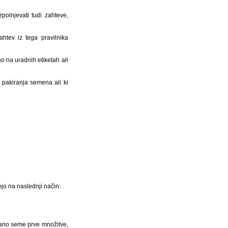
zpolnjevati tudi zahteve,
ahtev iz tega pravilnika
o na uradnih etiketah ali
a pakiranja semena ali ki
jo na naslednji način:
irano seme prve množitve,