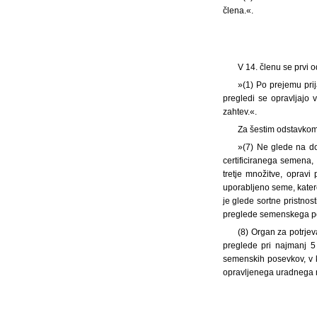
člena.«.
V 14. členu se prvi 
»(1) Po prejemu pri
pregledi se opravljajo
zahtev.«.
Za šestim odstavkom 
»(7) Ne glede na d
certificiranega semena,
tretje množitve, oprav
uporabljeno seme, katereg
je glede sortne pristnos
preglede semenskega po
(8) Organ za potrje
preglede pri najmanj 5
semenskih posevkov, v k
opravljenega uradnega 