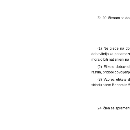
Za 20. členom se doda
(1) Ne glede na dol
dobavitelja za posamezn
morajo biti natisnjeni na 
(2) Etikete dobavit
rastlin, pridobi dovoljen
(3) Vzorec etikete d
skladu s tem členom in 5.
24. člen se spremeni 