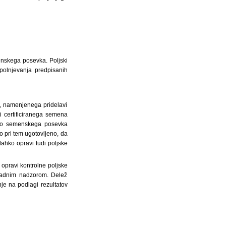
enskega posevka. Poljski
polnjevanja predpisanih
, namenjenega pridelavi
i certificiranega semena
novo semenskega posevka
lo pri tem ugotovljeno, da
lahko opravi tudi poljske
opravi kontrolne poljske
uradnim nadzorom. Delež
je na podlagi rezultatov