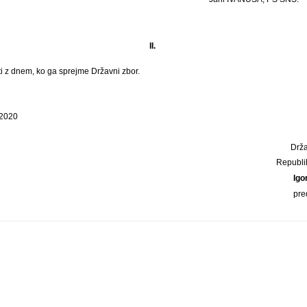
II.
ti z dnem, ko ga sprejme Državni zbor.
 2020
Drža
Republi
Igo
pre