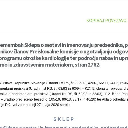
KOPIRAJ POVEZAVO
premembah Sklepa o sestavi in imenovanju predsednika, 
nikov članov Preiskovalne komisije o ugotavljanju odgov
 programu otroške kardiologije ter področju nabav in upra
mo in zdravstvenim materialom, stran 2762.
 Ustave Republike Slovenije (Uradni list RS, št. 33/91-I, 42/97, 66/00, 24/03, 69/04
entarni preiskavi (Uradni list RS, št. 63/93 in 63/94 – KZ), 5. člena ter prvega, dr
nika o parlamentarni preiskavi (Uradni list RS, št. 63/93 in 33/03), 112. člena P
07 – uradno prečiščeno besedilo, 105/10, 80/13, 38/17 in 46/20) ter Akta o odreditv
8) je Državni zbor na seji 27. maja 2020 sprejel
S K L E P