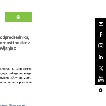
podpredsednika,
ornosti nosilcev
vljanja z
, 68/06, 47/13 in 75/16),
ugega, tretjega in petega
oslovnika državnega zbora
i parlamentarne preiskave