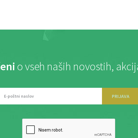
eni
o vseh naših novostih, akci
PRIJAVA