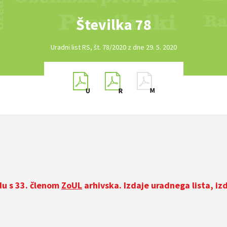
Številka 78
Uradni list RS, št. 78/2020 z dne 29. 5. 2020
du s 33. členom
ZoUL
arhivska. Izdaje uradnega lista, iz