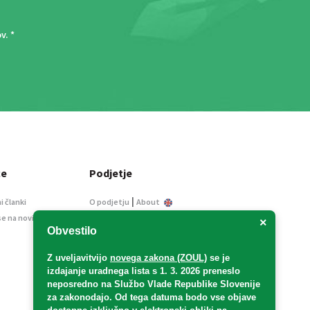
ov
. *
ce
Podjetje
|
i članki
O podjetju
About
se na novice
Kontakt
×
Obvestilo
Informacije javnega
značaja
Z uveljavitvijo
novega zakona (ZOUL)
se je
Oglaševanje
izdajanje uradnega lista s 1. 3. 2026 preneslo
Splošni pogoji
neposredno
na Službo Vlade Republike Slovenije
Izjava o varstvu osebnih
za zakonodajo
. Od tega datuma bodo vse objave
podatkov