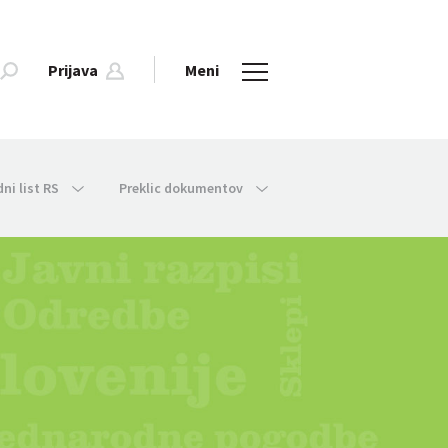
Prijava
Meni
dni list RS
Preklic dokumentov