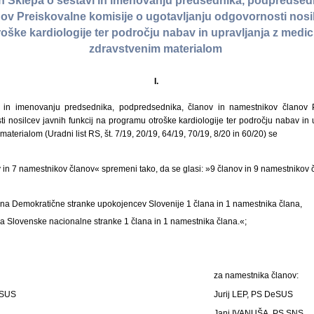
Sklepa o sestavi in imenovanju predsednika, podpredsedn
v Preiskovalne komisije o ugotavljanju odgovornosti nosil
oške kardiologije ter področju nabav in upravljanja z medi
zdravstvenim materialom
I.
 in imenovanju predsednika, podpredsednika, članov in namestnikov članov P
i nosilcev javnih funkcij na programu otroške kardiologije ter področju nabav in
aterialom (Uradni list RS, št. 7/19, 20/19, 64/19, 70/19, 8/20 in 60/20) se
 in 7 namestnikov članov« spremeni tako, da se glasi: »9 članov in 9 namestnikov 
na Demokratične stranke upokojencev Slovenije 1 člana in 1 namestnika člana,
a Slovenske nacionalne stranke 1 člana in 1 namestnika člana.«;
za namestnika članov:
eSUS
Jurij LEP, PS DeSUS
Jani IVANUŠA, PS SNS.