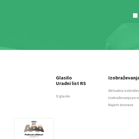
Glasilo
Izobraževanj
Uradni list RS
Aktualna izobraže
O glasilu
Izobraževanja po 
Najem dvorane