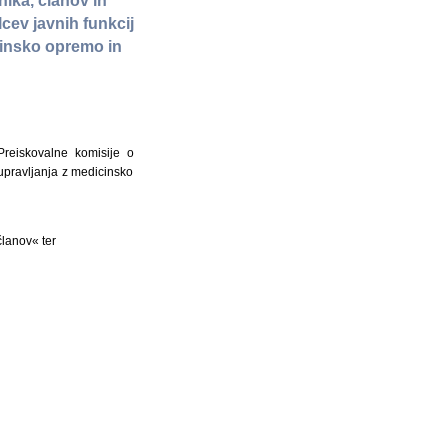
ika, članov in
cev javnih funkcij
cinsko opremo in
reiskovalne komisije o
 upravljanja z medicinsko
članov« ter