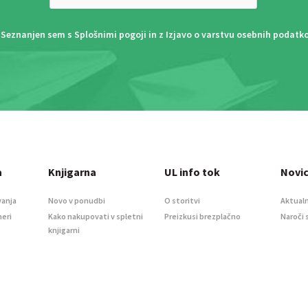
Seznanjen sem s
Splošnimi pogoji
in z
Izjavo o varstvu osebnih podatk
a
Knjigarna
UL info tok
Novi
vanja
Novo v ponudbi
O storitvi
Aktualn
meri
Kako nakupovati v spletni
Preizkusi brezplačno
Naroči 
knjigarni