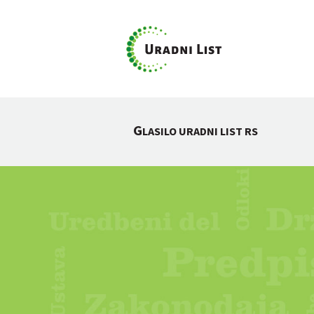
G
LASILO URADNI LIST RS