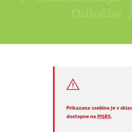
Prikazana vsebina je v skla
dostopne na
PISRS
.