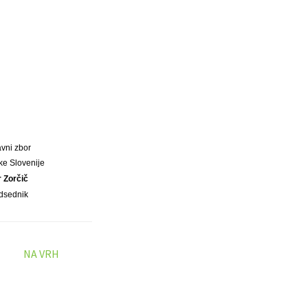
vni zbor
ke Slovenije
r Zorčič
dsednik
NA VRH