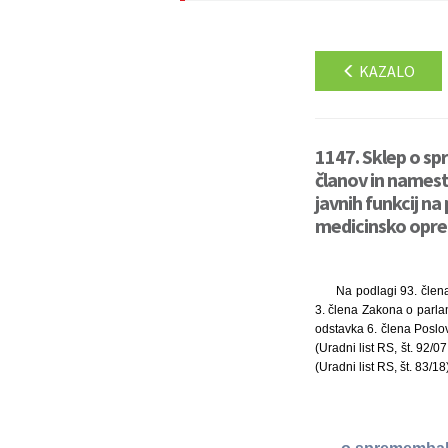
KAZALO
1147. Sklep o s
članov in namest
javnih funkcij na
medicinsko opre
Na podlagi 93. člena
3. člena Zakona o parlam
odstavka 6. člena Poslov
(Uradni list RS, št. 92/
(Uradni list RS, št. 83/1