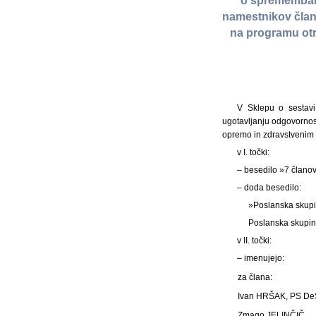
o spremembah 
namestnikov člano
na programu otr
V Sklepu o sestavi
ugotavljanju odgovornost
opremo in zdravstvenim m
v I. točki:
– besedilo »7 članov
– doda besedilo:
»Poslanska skupi
Poslanska skupin
v II. točki:
– imenujejo:
za člana:
Ivan HRŠAK, PS D
Zmago JELINČIČ