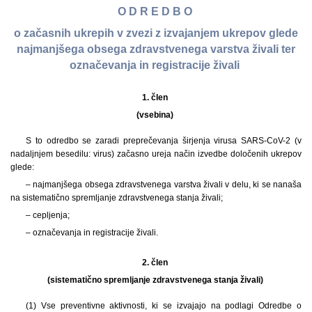
O D R E D B O
o začasnih ukrepih v zvezi z izvajanjem ukrepov glede
najmanjšega obsega zdravstvenega varstva živali ter
označevanja in registracije živali
1. člen
(vsebina)
S to odredbo se zaradi preprečevanja širjenja virusa SARS-CoV-2 (v
nadaljnjem besedilu: virus) začasno ureja način izvedbe določenih ukrepov
glede:
– najmanjšega obsega zdravstvenega varstva živali v delu, ki se nanaša
na sistematično spremljanje zdravstvenega stanja živali;
– cepljenja;
– označevanja in registracije živali.
2. člen
(sistematično spremljanje zdravstvenega stanja živali)
(1) Vse preventivne aktivnosti, ki se izvajajo na podlagi Odredbe o