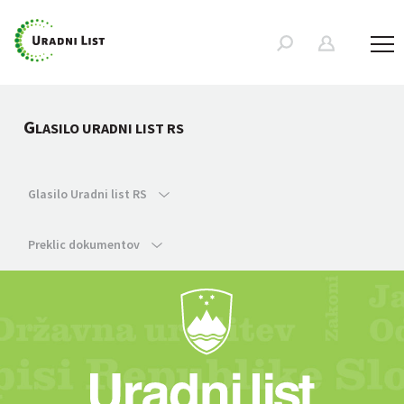
G
LASILO URADNI LIST RS
Glasilo Uradni list RS
Preklic dokumentov