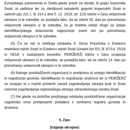
Evropskega parlamenta in Sveta glede pravil za obrate, ki gojijo kopenske
živali, in valilnice ter za sledljivost nekaterih gojenih kopenskih živali in
valilnih jajc (UL L št. 314 z dne 5. 12. 2019, str. 115) izteče v času veljavnosti
ukrepov iz te odredbe, se podaljša tako, da se izteče 30. dan po prenehanju
veljavnosti ukrepov iz te odredbe, če je imetnik oddal vlogo za izdajo
identifikacijskega dokumenta najpozneje osem dni po prenehanju
veljavnosti ukrepov iz te odredbe.
(5) Če se rok iz četrtega odstavka 6. člena Pravilnika o Evidenci
imetnikov rejnih živali in Evidenci rejnih živali (Uradni list RS, št. 87/14, 15/16
in 78/18; v nadaljnjem besedilu: PEIRŽERŽ) izteče v času izvajanja
veljavnosti ukrepov iz te odredbe, se podaljša tako, da se izteče 14. dan po
prenehanju veljavnosti ukrepov iz te odredbe.
(6) Naloge pooblaščenih organizacij iz predpisov, ki urejajo identifikacijo
in registracijo goveda, identifikacijo in registracijo drobnice ter iz PEIRŽERŽ
se izvajajo le v nujnih primerih zaradi zagotavljanja zdravja ljudi in živali
oziroma zagotavljanja najmanjšega obsega zdravstvenega varstva živali.
(7) Ne glede na določbe prejšnjega odstavka pooblaščene organizacije
zagotovijo vnos predpisanih podatkov v centralna registra goveda in
drobnice.
5. člen
(trajanje ukrepov)