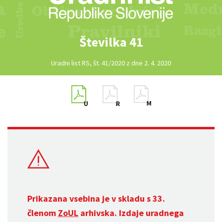
Številka 41
Uradni list RS, št. 41/2020 z dne 2. 4. 2020
Prikazana vsebina je v skladu s 33.
členom
ZoUL
arhivska. Izdaje uradnega