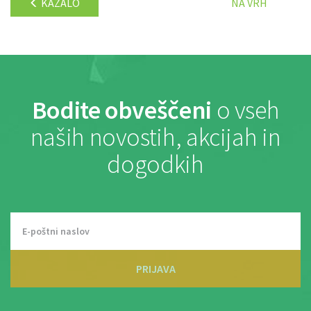
KAZALO
NA VRH
Bodite obveščeni
o vseh
naših novostih, akcijah in
dogodkih
PRIJAVA