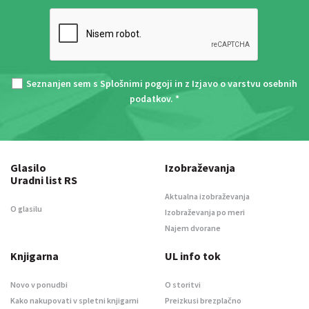
Seznanjen sem s
Splošnimi pogoji
in z
Izjavo o varstvu osebnih
podatkov
. *
Glasilo
Izobraževanja
Uradni list RS
Aktualna izobraževanja
O glasilu
Izobraževanja po meri
Najem dvorane
Knjigarna
UL info tok
Novo v ponudbi
O storitvi
Kako nakupovati v spletni knjigarni
Preizkusi brezplačno