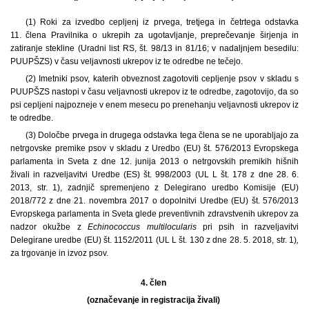
(1) Roki za izvedbo cepljenj iz prvega, tretjega in četrtega odstavka
11. člena Pravilnika o ukrepih za ugotavljanje, preprečevanje širjenja in
zatiranje stekline (Uradni list RS, št. 98/13 in 81/16; v nadaljnjem besedilu:
PUUPŠZS) v času veljavnosti ukrepov iz te odredbe ne tečejo.
(2) Imetniki psov, katerih obveznost zagotoviti cepljenje psov v skladu s
PUUPŠZS nastopi v času veljavnosti ukrepov iz te odredbe, zagotovijo, da so
psi cepljeni najpozneje v enem mesecu po prenehanju veljavnosti ukrepov iz
te odredbe.
(3) Določbe prvega in drugega odstavka tega člena se ne uporabljajo za
netrgovske premike psov v skladu z Uredbo (EU) št. 576/2013 Evropskega
parlamenta in Sveta z dne 12. junija 2013 o netrgovskih premikih hišnih
živali in razveljavitvi Uredbe (ES) št. 998/2003 (UL L št. 178 z dne 28. 6.
2013, str. 1), zadnjič spremenjeno z Delegirano uredbo Komisije (EU)
2018/772 z dne 21. novembra 2017 o dopolnitvi Uredbe (EU) št. 576/2013
Evropskega parlamenta in Sveta glede preventivnih zdravstvenih ukrepov za
nadzor okužbe z
Echinococcus multilocularis
pri psih in razveljavitvi
Delegirane uredbe (EU) št. 1152/2011 (UL L št. 130 z dne 28. 5. 2018, str. 1)
,
za trgovanje in izvoz psov.
4. člen
(označevanje in registracija živali)