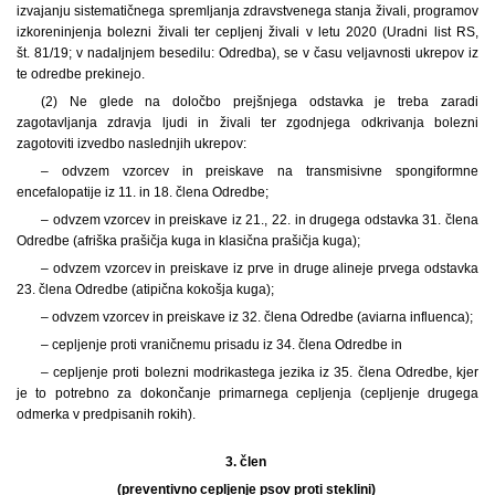
izvajanju sistematičnega spremljanja zdravstvenega stanja živali, programov
izkoreninjenja bolezni živali ter cepljenj živali v letu 2020 (Uradni list RS,
št. 81/19; v nadaljnjem besedilu: Odredba), se v času veljavnosti ukrepov iz
te odredbe prekinejo.
(2) Ne glede na določbo prejšnjega odstavka je treba zaradi
zagotavljanja zdravja ljudi in živali ter zgodnjega odkrivanja bolezni
zagotoviti izvedbo naslednjih ukrepov:
– odvzem vzorcev in preiskave na transmisivne spongiformne
encefalopatije iz 11. in 18. člena Odredbe;
– odvzem vzorcev in preiskave iz 21., 22. in drugega odstavka 31. člena
Odredbe (afriška prašičja kuga in klasična prašičja kuga);
– odvzem vzorcev in preiskave iz prve in druge alineje prvega odstavka
23. člena Odredbe (atipična kokošja kuga);
– odvzem vzorcev in preiskave iz 32. člena Odredbe (aviarna influenca);
– cepljenje proti vraničnemu prisadu iz 34. člena Odredbe in
– cepljenje proti bolezni modrikastega jezika iz 35. člena Odredbe, kjer
je to potrebno za dokončanje primarnega cepljenja (cepljenje drugega
odmerka v predpisanih rokih).
3. člen
(preventivno cepljenje psov proti steklini)