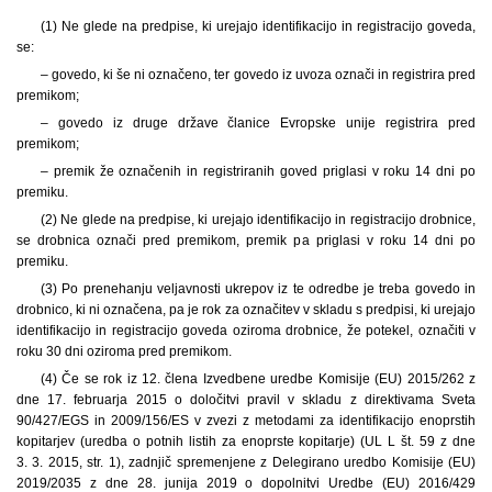
(1) Ne glede na predpise, ki urejajo identifikacijo in registracijo goveda,
se:
– govedo, ki še ni označeno, ter govedo iz uvoza označi in registrira pred
premikom;
– govedo iz druge države članice Evropske unije registrira pred
premikom;
– premik že označenih in registriranih goved priglasi v roku 14 dni po
premiku.
(2) Ne glede na predpise, ki urejajo identifikacijo in registracijo drobnice,
se drobnica označi pred premikom, premik pa priglasi v roku 14 dni po
premiku.
(3) Po prenehanju veljavnosti ukrepov iz te odredbe je treba govedo in
drobnico, ki ni označena, pa je rok za označitev v skladu s predpisi, ki urejajo
identifikacijo in registracijo goveda oziroma drobnice, že potekel, označiti v
roku 30 dni oziroma pred premikom.
(4) Če se rok iz 12. člena Izvedbene uredbe Komisije (EU) 2015/262 z
dne 17. februarja 2015 o določitvi pravil v skladu z direktivama Sveta
90/427/EGS in 2009/156/ES v zvezi z metodami za identifikacijo enoprstih
kopitarjev (uredba o potnih listih za enoprste kopitarje) (UL L št. 59 z dne
3. 3. 2015, str. 1), zadnjič spremenjene z Delegirano uredbo Komisije (EU)
2019/2035 z dne 28. junija 2019 o dopolnitvi Uredbe (EU) 2016/429