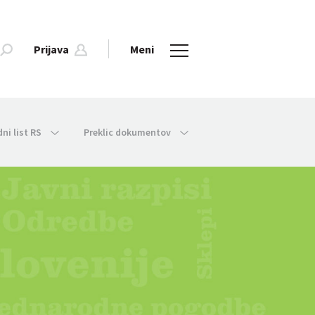
Prijava
Meni
dni list RS
Preklic dokumentov