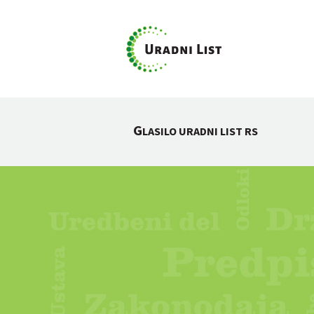
G
LASILO URADNI LIST RS