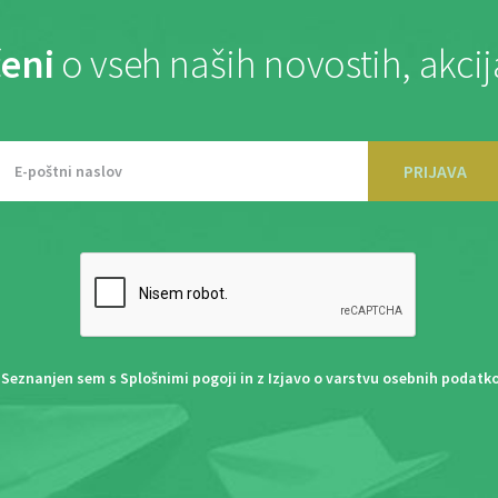
eni
o vseh naših novostih, akci
PRIJAVA
Seznanjen sem s
Splošnimi pogoji
in z
Izjavo o varstvu osebnih podatk