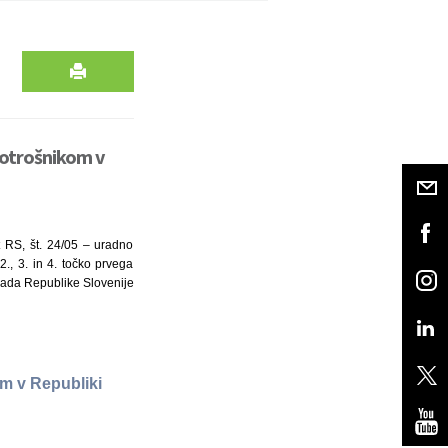
potrošnikom v
 RS, št. 24/05 – uradno
., 3. in 4. točko prvega
Vlada Republike Slovenije
om v Republiki