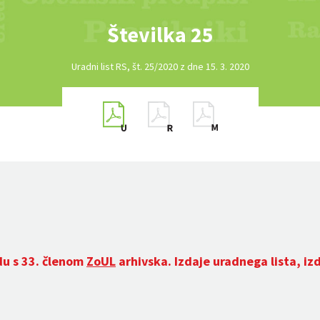
Številka 25
Uradni list RS, št. 25/2020 z dne 15. 3. 2020
du s 33. členom
ZoUL
arhivska. Izdaje uradnega lista, iz