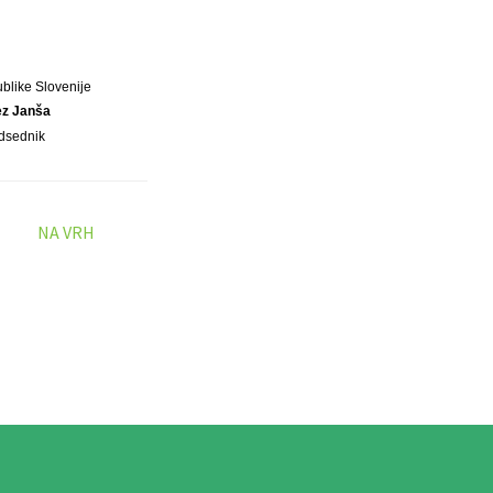
blike Slovenije
ez Janša
dsednik
NA VRH