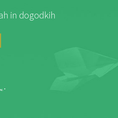
jah in dogodkih
ov
. *