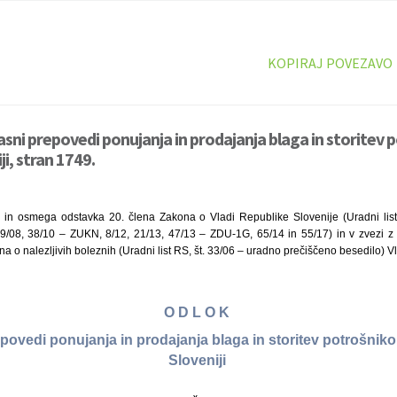
KOPIRAJ POVEZAVO
asni prepovedi ponujanja in prodajanja blaga in storitev 
ji, stran 1749.
 in osmega odstavka 20. člena Zakona o Vladi Republike Slovenije (Uradni list
9/08, 38/10 – ZUKN, 8/12, 21/13, 47/13 – ZDU-1G, 65/14 in 55/17) in v zvezi z 2
a o nalezljivih boleznih (Uradni list RS, št. 33/06 – uradno prečiščeno besedilo) 
O D L O K
povedi ponujanja in prodajanja blaga in storitev potrošnik
Sloveniji