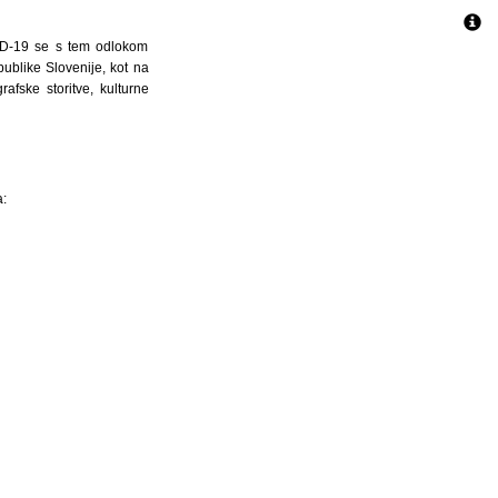
VID-19 se s tem odlokom
blike Slovenije, kot na
rafske storitve, kulturne
a: