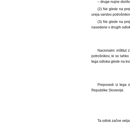
– druge nujne storitv
(2) Ne glede na prej
ureja varstvo potrošnikov
(3) Ne glede na prej
navedene v drugih odlok
Nacionalni inštitut
potrošnikov, ki so lahko
tega odloka glede na k
Prepovedi iz tega o
Republike Slovenije.
Ta odlok začne velja