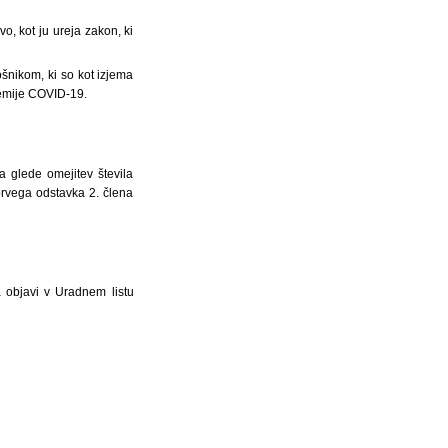
o, kot ju ureja zakon, ki
ošnikom, ki so kot izjema
demije COVID-19.
a glede omejitev števila
 prvega odstavka 2. člena
a objavi v Uradnem listu