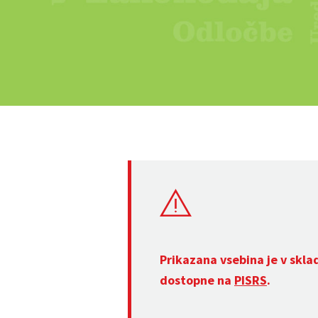
Prikazana vsebina je v skla
dostopne na
PISRS
.