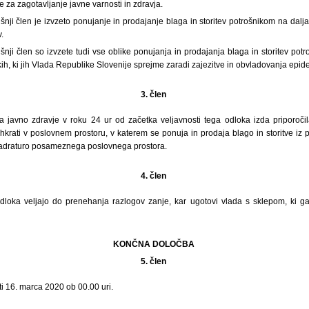
e za zagotavljanje javne varnosti in zdravja.
šnji člen je izvzeto ponujanje in prodajanje blaga in storitev potrošnikom na daljav
.
šnji člen so izvzete tudi vse oblike ponujanja in prodajanja blaga in storitev potr
ih, ki jih Vlada Republike Slovenije sprejme zaradi zajezitve in obvladovanja epi
3. člen
 za javno zdravje v roku 24 ur od začetka veljavnosti tega odloka izda priporočil
 hkrati v poslovnem prostoru, v katerem se ponuja in prodaja blago in storitve iz
vadraturo posameznega poslovnega prostora.
4. člen
dloka veljajo do prenehanja razlogov zanje, kar ugotovi vlada s sklepom, ki g
KONČNA DOLOČBA
5. člen
ti 16. marca 2020 ob 00.00 uri.