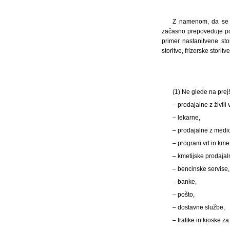
Z namenom, da se o
začasno prepoveduje po
primer nastanitvene stor
storitve, frizerske storit
(1) Ne glede na prej
– prodajalne z živili
– lekarne,
– prodajalne z medic
– program vrt in kmet
– kmetijske prodajal
– bencinske servise,
– banke,
– pošto,
– dostavne službe,
– trafike in kioske z