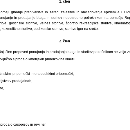
1. člen
meji gibanje prebivalstva in zaradi zajezitve in obvladovanja epidemije CO
nujanje in prodajanje blaga in storitev neposredno potrošnikom na območju Repu
itve, gostinske storitve, velnes storitve, športno rekreacijske storitve, kinematog
ve, kozmetične storitve, pedikerske storitve, storitve iger na srečo.
2. člen
šnji člen prepoved ponujanja in prodajanja blaga in storitev potrošnikom ne velja z
 vključno s prodajo kmetijskih pridelkov na kmetiji,
inskimi pripomočki in ortopedskimi pripomočki,
ijstvo v prodajalnah,
ne,
a prodajo časopisov in revij ter