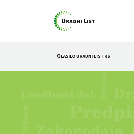
G
LASILO URADNI LIST RS