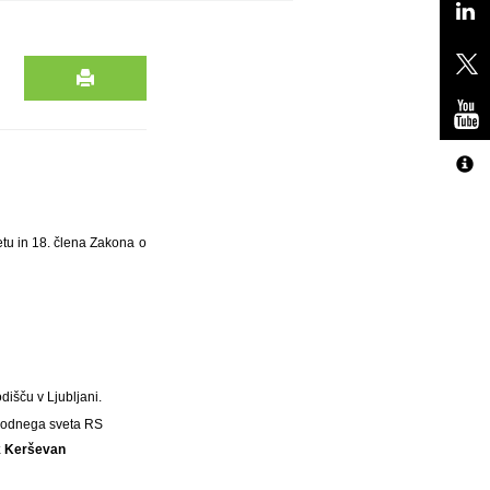
tu in 18. člena Zakona o
išču v Ljubljani.
Sodnega sveta RS
ik Kerševan