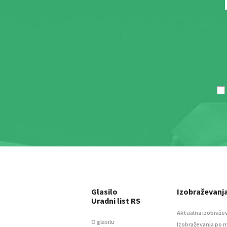
Glasilo
Izobraževanj
Uradni list RS
Aktualna izobraže
O glasilu
Izobraževanja po 