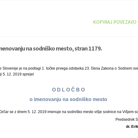
KOPIRAJ POVEZAVO
menovanju na sodniško mesto, stran 1179.
e Slovenije je na podlagi 1. točke prvega odstavka 23. člena Zakona o Sodnem sve
ji 5. 12. 2019 sprejel
O D L O Č B O
o imenovanju na sodniško mesto
Grčar se z dnem 5. 12. 2019 imenuje na sodniško mesto višje sodnice na Višjem sod
Predsednik 
dr. Er