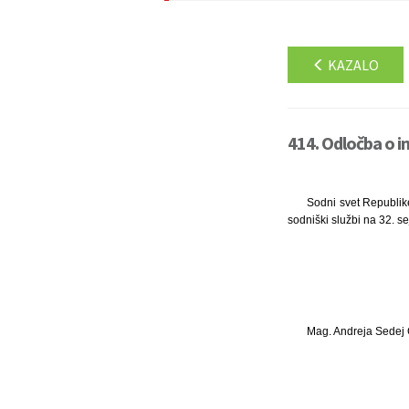
KAZALO
414. Odločba o i
Sodni svet Republik
sodniški službi na 32. se
Mag. Andreja Sedej 