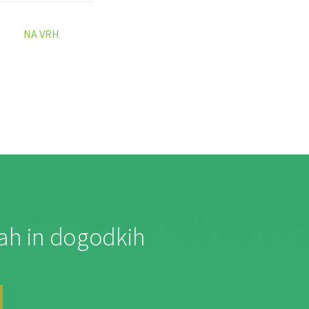
NA VRH
jah in dogodkih