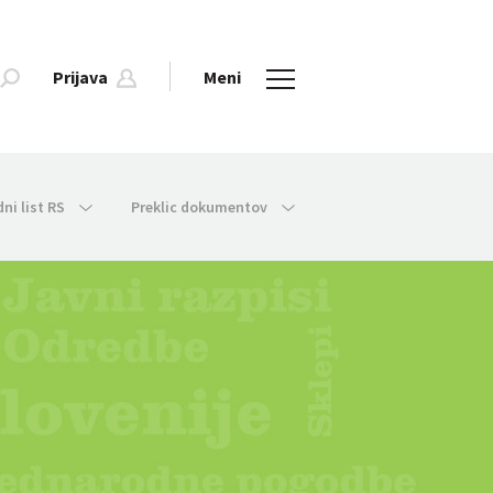
Prijava
Meni
dni list RS
Preklic dokumentov