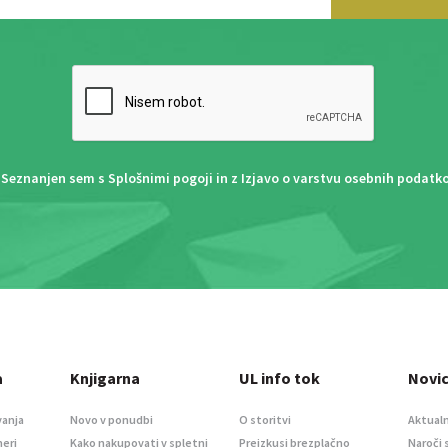
Seznanjen sem s
Splošnimi pogoji
in z
Izjavo o varstvu osebnih podatk
a
Knjigarna
UL info tok
Novi
vanja
Novo v ponudbi
O storitvi
Aktualn
meri
Kako nakupovati v spletni
Preizkusi brezplačno
Naroči 