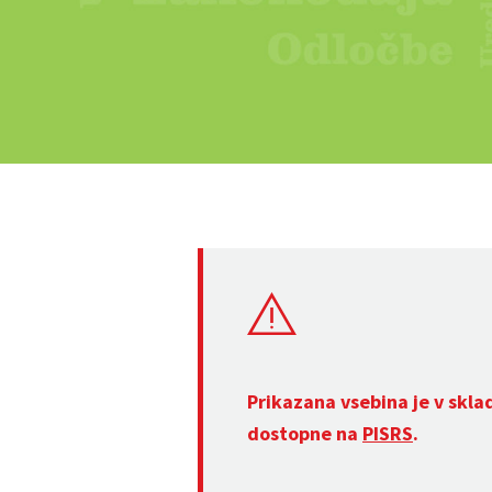
Prikazana vsebina je v skla
dostopne na
PISRS
.