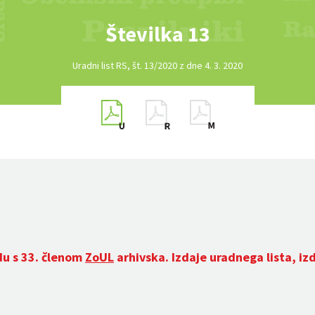
Številka 13
Uradni list RS, št. 13/2020 z dne 4. 3. 2020
du s 33. členom
ZoUL
arhivska. Izdaje uradnega lista, iz