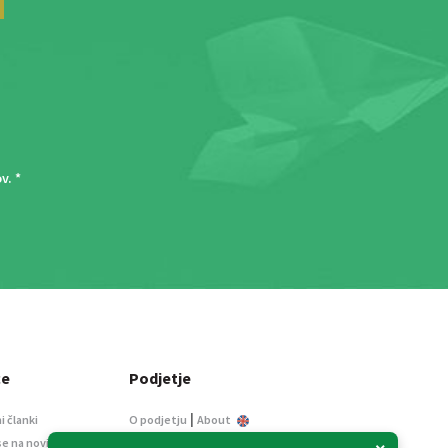
ov
. *
ce
Podjetje
|
i članki
O podjetju
About
se na novice
Kontakt