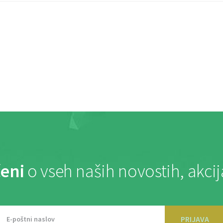
eni
o vseh naših novostih, akci
PRIJAVA