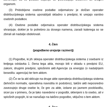
organom.
(3) Pridobljene osebne podatke odjemalcev je dolžan operater
distribucijskega sistema uporabljati skladno s predpisi, ki urejajo varstvo
osebnih podatkov.
(4) Osebne podatke odjemalca operater distribucijskega sistema
shranjuje, dokler je to potrebno za dosego namena, zaradi katerega so se
zbirali ali nadalje obdelovali.
4. člen
(pogodbeno urejanje razmerij)
(1) Pogodbe, ki jih sklepa operater distribucijskega sistema z osebami iz
tretjega odstavka 1. člena tega akta, morajo biti v skladu s predpisi EU,
zakoni, drugimi predpisi, splošnimi akti Agencije za energijo (v nadaljnjem
besedilu: agencija) ter tem aktom.
(2) Če se ta akt sklicuje na druge akte operaterja distribucijskega sistema
(tehnični normativ, operativna navodila in podobno), takšni akti neposredno
zavezujejo druge osebe le, če gre za akte, izdane po javnem pooblastilu,
sicer pa v primeru, če je tako navedeno v pogodbi, sklenjeni s to osebo, ali v
splošnih pogojih, ki se nanašajo na takšno pogodbo, vključno s tem aktom.