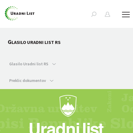
G
LASILO URADNI LIST RS
Glasilo Uradni list RS
Preklic dokumentov