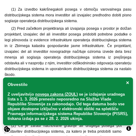
(1) Za izvedbo kakršnegakoli posega v območju varovalnega pasu
distribucijskega sistema mora investitor ali izvajalec predhodno dobiti pisno
soglasje operaterja distribucijskega sistema.
(2) Pred začetkom projektiranja ali izvajanja posega v prostor je dolžan
projektant, izvajalec del ali investitor posega pridobiti potrebne podatke o
legi plinovoda iz evidence infrastrukture operaterja distribucisjkega sistema
in iz Zbirnega katastra gospodarske javne infrastrukture. Če projektant,
izvajalec del ali investitor novogradnje načrtuje oziroma izvede dela brez
mnenja ali soglasja operaterja distribucijskega sistema iz prejšnjega
odstavka ali v nasprotju z njim, investitor odškodninsko odgovarja operaterju
distribucijskega sistema in uporabnikom distribucijskega sistema za nastalo
škodo.
×
Obvestilo
26. člen
Z uveljavitvijo
novega zakona (ZOUL)
se je
izdajanje uradnega
(prestavitev dela distribucijskega sistema)
lista s 1. 3. 2026 preneslo
neposredno
na Službo Vlade
Republike Slovenije za zakonodajo
. Od tega datuma bodo vse
(1) Prestavitev distribucijskega sistema je prestavitev distribucijskega
objave dostopne izključno v elektronski obliki na spletišču
plinovoda oziroma objekta, ki sestavlja distribucijski sistem skupaj s
Pravnega informacijskega sistema Republike Slovenije (PISRS),
sistemom povezanih naprav.
tiskana izdaja pa se z 28. 2. 2026 ukinja.
(2) Če je zaradi načrtovane gradnje ali drugega posega potrebna
prestavitev distribucijskega sistema, za katero je treba pridobiti samostojno