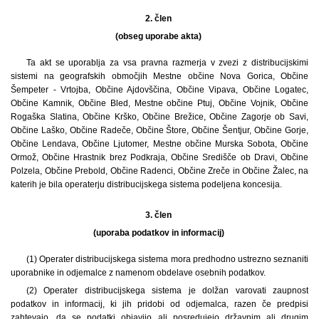
2. člen
(obseg uporabe akta)
Ta akt se uporablja za vsa pravna razmerja v zvezi z distribucijskimi
sistemi na geografskih območjih Mestne občine Nova Gorica, Občine
Šempeter - Vrtojba, Občine Ajdovščina, Občine Vipava, Občine Logatec,
Občine Kamnik, Občine Bled, Mestne občine Ptuj, Občine Vojnik, Občine
Rogaška Slatina, Občine Krško, Občine Brežice, Občine Zagorje ob Savi,
Občine Laško, Občine Radeče, Občine Štore, Občine Šentjur, Občine Gorje,
Občine Lendava, Občine Ljutomer, Mestne občine Murska Sobota, Občine
Ormož, Občine Hrastnik brez Podkraja, Občine Središče ob Dravi, Občine
Polzela, Občine Prebold, Občine Radenci, Občine Zreče in Občine Žalec, na
katerih je bila operaterju distribucijskega sistema podeljena koncesija.
3. člen
(uporaba podatkov in informacij)
(1) Operater distribucijskega sistema mora predhodno ustrezno seznaniti
uporabnike in odjemalce z namenom obdelave osebnih podatkov.
(2) Operater distribucijskega sistema je dolžan varovati zaupnost
podatkov in informacij, ki jih pridobi od odjemalca, razen če predpisi
zahtevajo, da se podatki objavijo ali posredujejo državnim ali drugim