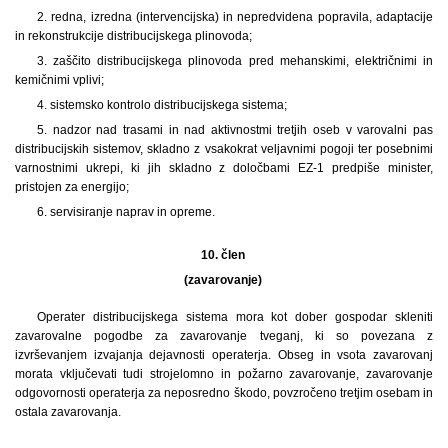
2. redna, izredna (intervencijska) in nepredvidena popravila, adaptacije
in rekonstrukcije distribucijskega plinovoda;
3. zaščito distribucijskega plinovoda pred mehanskimi, električnimi in
kemičnimi vplivi;
4. sistemsko kontrolo distribucijskega sistema;
5. nadzor nad trasami in nad aktivnostmi tretjih oseb v varovalni pas
distribucijskih sistemov, skladno z vsakokrat veljavnimi pogoji ter posebnimi
varnostnimi ukrepi, ki jih skladno z določbami EZ-1 predpiše minister,
pristojen za energijo;
6. servisiranje naprav in opreme.
10. člen
(zavarovanje)
Operater distribucijskega sistema mora kot dober gospodar skleniti
zavarovalne pogodbe za zavarovanje tveganj, ki so povezana z
izvrševanjem izvajanja dejavnosti operaterja. Obseg in vsota zavarovanj
morata vključevati tudi strojelomno in požarno zavarovanje, zavarovanje
odgovornosti operaterja za neposredno škodo, povzročeno tretjim osebam in
ostala zavarovanja.