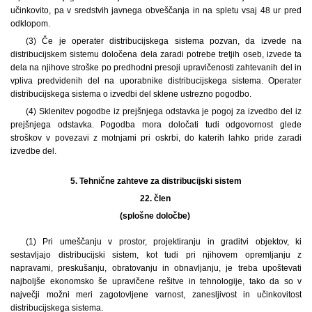
učinkovito, pa v sredstvih javnega obveščanja in na spletu vsaj 48 ur pred
odklopom.
(3) Če je operater distribucijskega sistema pozvan, da izvede na
distribucijskem sistemu določena dela zaradi potrebe tretjih oseb, izvede ta
dela na njihove stroške po predhodni presoji upravičenosti zahtevanih del in
vpliva predvidenih del na uporabnike distribucijskega sistema. Operater
distribucijskega sistema o izvedbi del sklene ustrezno pogodbo.
(4) Sklenitev pogodbe iz prejšnjega odstavka je pogoj za izvedbo del iz
prejšnjega odstavka. Pogodba mora določati tudi odgovornost glede
stroškov v povezavi z motnjami pri oskrbi, do katerih lahko pride zaradi
izvedbe del.
5.
Tehnične zahteve za distribucijski sistem
22. člen
(splošne določbe)
(1) Pri umeščanju v prostor, projektiranju in graditvi objektov, ki
sestavljajo distribucijski sistem, kot tudi pri njihovem opremljanju z
napravami, preskušanju, obratovanju in obnavljanju, je treba upoštevati
najboljše ekonomsko še upravičene rešitve in tehnologije, tako da so v
največji možni meri zagotovljene varnost, zanesljivost in učinkovitost
distribucijskega sistema.