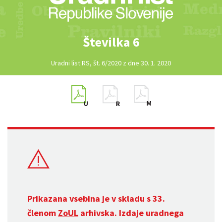
Številka 6
Uradni list RS, št. 6/2020 z dne 30. 1. 2020
Prikazana vsebina je v skladu s 33.
členom
ZoUL
arhivska. Izdaje uradnega