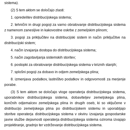
sistema).
(2) S tem aktom se določajo zlasti:
1. opredelitev distribucijskega sistema;
2. tehnični in drugi pogoji za varno obratovanje distribucijskega sistema
z namenom zanesljive in kakovostne oskrbe z zemeljskim plinom;
3. pogoji za priključitev na distribucijski sistem in način priključitve na
distribucijski sistem;
4. način izvajanja dostopa do distribucijskega sistema;
5. način zagotavljanja sistemskih storitev;
6. postopki za obratovanje distribucijskega sistema v kriznih stanjih;
7. splošni pogoji za dobavo in odjem zemeljskega plina;
8. izmenjava podatkov, lastništvo podatkov in odgovornosti za merjenje
porabe.
(3) S tem aktom se določajo vloge operaterja distribucijskega sistema,
uporabnikov distribucijskega sistema, dobaviteljev zemeljskega plina,
končnih odjemalcev zemeljskega plina in drugih oseb, ki so vključene v
distribucijo zemeljskega plina po distribucijskem sistemu in uporabljajo
storitve operaterja distribucijskega sistema v okviru izvajanja gospodarske
javne službe dejavnosti operaterja distribucijskega sistema oziroma izvajajo
projektiranje, gradnjo ter vzdrževanje distribucijskega sistema.