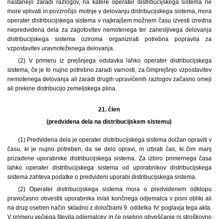
nastanejo zaradi razlogov, na katere operater distribucijskega sistema ne
more vplivati in povzročijo motnje v delovanju distribucijskega sistema, mora
operater distribucijskega sistema v najkrajšem možnem času izvesti izredna
nepredvidena dela za zagotovitev nemotenega ter zanesljivega delovanja
distribucijskega sistema oziroma organizirati potrebna popravila za
vzpostavitev uravnoteženega delovanja.
(2) V primeru iz prejšnjega odstavka lahko operater distribucijskega
sistema, če je to nujno potrebno zaradi varnosti, za čimprejšnjo vzpostavitev
nemotenega delovanja ali zaradi drugih upravičenih razlogov začasno omeji
ali prekine distribucijo zemeljskega plina.
21. člen
(predvidena dela na distribucijskem sistemu)
(1) Predvidena dela je operater distribucijskega sistema dolžan opraviti v
času, ki je nujno potreben, da se delo opravi, in izbrati čas, ki čim manj
prizadene uporabnike distribucijskega sistema. Za izbiro primernega časa
lahko operater distribucijskega sistema od uporabnikov distribucijskega
sistema zahteva podatke o predvideni uporabi distribucijskega sistema.
(2) Operater distribucijskega sistema mora o predvidenem odklopu
pravočasno obvestiti uporabnika in/ali končnega odjemalca v pisni obliki ali
na drug oseben način skladno z določbami 9. oddelka IV. poglavja tega akta.
V primeru večjega števila odjemalcev in če osebno obveščanje ni stroškovno