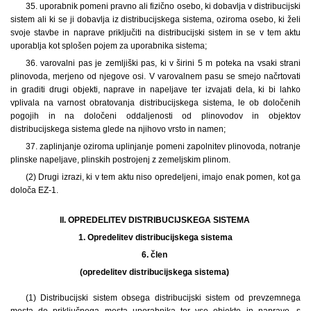
35. uporabnik pomeni pravno ali fizično osebo, ki dobavlja v distribucijski
sistem ali ki se ji dobavlja iz distribucijskega sistema, oziroma osebo, ki želi
svoje stavbe in naprave priključiti na distribucijski sistem in se v tem aktu
uporablja kot splošen pojem za uporabnika sistema;
36. varovalni pas je zemljiški pas, ki v širini 5 m poteka na vsaki strani
plinovoda, merjeno od njegove osi. V varovalnem pasu se smejo načrtovati
in graditi drugi objekti, naprave in napeljave ter izvajati dela, ki bi lahko
vplivala na varnost obratovanja distribucijskega sistema, le ob določenih
pogojih in na določeni oddaljenosti od plinovodov in objektov
distribucijskega sistema glede na njihovo vrsto in namen;
37. zaplinjanje oziroma uplinjanje pomeni zapolnitev plinovoda, notranje
plinske napeljave, plinskih postrojenj z zemeljskim plinom.
(2) Drugi izrazi, ki v tem aktu niso opredeljeni, imajo enak pomen, kot ga
določa EZ-1.
II. OPREDELITEV DISTRIBUCIJSKEGA SISTEMA
1.
Opredelitev distribucijskega sistema
6. člen
(opredelitev distribucijskega sistema)
(1) Distribucijski sistem obsega distribucijski sistem od prevzemnega
mesta do priključnega mesta uporabnika ter vse objekte in naprave, s