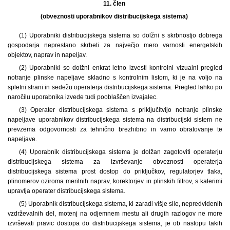
11. člen
(obveznosti uporabnikov distribucijskega sistema)
(1) Uporabniki distribucijskega sistema so dolžni s skrbnostjo dobrega
gospodarja neprestano skrbeti za največjo mero varnosti energetskih
objektov, naprav in napeljav.
(2) Uporabniki so dolžni enkrat letno izvesti kontrolni vizualni pregled
notranje plinske napeljave skladno s kontrolnim listom, ki je na voljo na
spletni strani in sedežu operaterja distribucijskega sistema. Pregled lahko po
naročilu uporabnika izvede tudi pooblaščen izvajalec.
(3) Operater distribucijskega sistema s priključitvijo notranje plinske
napeljave uporabnikov distribucijskega sistema na distribucijski sistem ne
prevzema odgovornosti za tehnično brezhibno in varno obratovanje te
napeljave.
(4) Uporabnik distribucijskega sistema je dolžan zagotoviti operaterju
distribucijskega sistema za izvrševanje obveznosti operaterja
distribucijskega sistema prost dostop do priključkov, regulatorjev tlaka,
plinomerov oziroma merilnih naprav, korektorjev in plinskih filtrov, s katerimi
upravlja operater distribucijskega sistema.
(5) Uporabnik distribucijskega sistema, ki zaradi višje sile, nepredvidenih
vzdrževalnih del, motenj na odjemnem mestu ali drugih razlogov ne more
izvrševati pravic dostopa do distribucijskega sistema, je ob nastopu takih