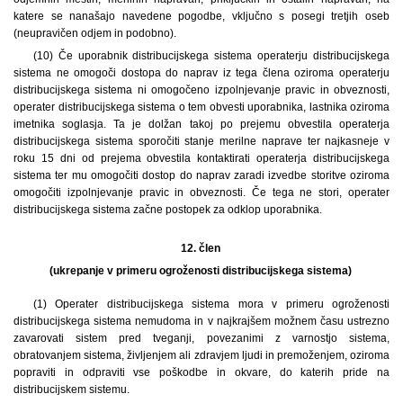
katere se nanašajo navedene pogodbe, vključno s posegi tretjih oseb
(neupravičen odjem in podobno).
(10) Če uporabnik distribucijskega sistema operaterju distribucijskega
sistema ne omogoči dostopa do naprav iz tega člena oziroma operaterju
distribucijskega sistema ni omogočeno izpolnjevanje pravic in obveznosti,
operater distribucijskega sistema o tem obvesti uporabnika, lastnika oziroma
imetnika soglasja. Ta je dolžan takoj po prejemu obvestila operaterja
distribucijskega sistema sporočiti stanje merilne naprave ter najkasneje v
roku 15 dni od prejema obvestila kontaktirati operaterja distribucijskega
sistema ter mu omogočiti dostop do naprav zaradi izvedbe storitve oziroma
omogočiti izpolnjevanje pravic in obveznosti. Če tega ne stori, operater
distribucijskega sistema začne postopek za odklop uporabnika.
12. člen
(ukrepanje v primeru ogroženosti distribucijskega sistema)
(1) Operater distribucijskega sistema mora v primeru ogroženosti
distribucijskega sistema nemudoma in v najkrajšem možnem času ustrezno
zavarovati sistem pred tveganji, povezanimi z varnostjo sistema,
obratovanjem sistema, življenjem ali zdravjem ljudi in premoženjem, oziroma
popraviti in odpraviti vse poškodbe in okvare, do katerih pride na
distribucijskem sistemu.