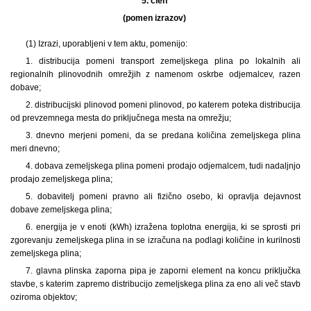
5. člen
(pomen izrazov)
(1) Izrazi, uporabljeni v tem aktu, pomenijo:
1. distribucija pomeni transport zemeljskega plina po lokalnih ali
regionalnih plinovodnih omrežjih z namenom oskrbe odjemalcev, razen
dobave;
2. distribucijski plinovod pomeni plinovod, po katerem poteka distribucija
od prevzemnega mesta do priključnega mesta na omrežju;
3. dnevno merjeni pomeni, da se predana količina zemeljskega plina
meri dnevno;
4. dobava zemeljskega plina pomeni prodajo odjemalcem, tudi nadaljnjo
prodajo zemeljskega plina;
5. dobavitelj pomeni pravno ali fizično osebo, ki opravlja dejavnost
dobave zemeljskega plina;
6. energija je v enoti (kWh) izražena toplotna energija, ki se sprosti pri
zgorevanju zemeljskega plina in se izračuna na podlagi količine in kurilnosti
zemeljskega plina;
7. glavna plinska zaporna pipa je zaporni element na koncu priključka
stavbe, s katerim zapremo distribucijo zemeljskega plina za eno ali več stavb
oziroma objektov;