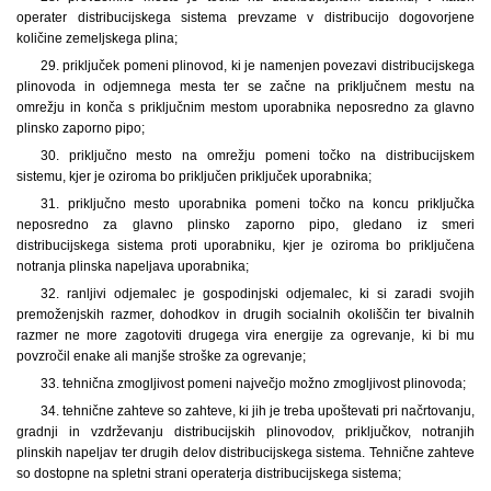
operater distribucijskega sistema prevzame v distribucijo dogovorjene
količine zemeljskega plina;
29. priključek pomeni plinovod, ki je namenjen povezavi distribucijskega
plinovoda in odjemnega mesta ter se začne na priključnem mestu na
omrežju in konča s priključnim mestom uporabnika neposredno za glavno
plinsko zaporno pipo;
30. priključno mesto na omrežju pomeni točko na distribucijskem
sistemu, kjer je oziroma bo priključen priključek uporabnika;
31. priključno mesto uporabnika pomeni točko na koncu priključka
neposredno za glavno plinsko zaporno pipo, gledano iz smeri
distribucijskega sistema proti uporabniku, kjer je oziroma bo priključena
notranja plinska napeljava uporabnika;
32. ranljivi odjemalec je gospodinjski odjemalec, ki si zaradi svojih
premoženjskih razmer, dohodkov in drugih socialnih okoliščin ter bivalnih
razmer ne more zagotoviti drugega vira energije za ogrevanje, ki bi mu
povzročil enake ali manjše stroške za ogrevanje;
33. tehnična zmogljivost pomeni največjo možno zmogljivost plinovoda;
34. tehnične zahteve so zahteve, ki jih je treba upoštevati pri načrtovanju,
gradnji in vzdrževanju distribucijskih plinovodov, priključkov, notranjih
plinskih napeljav ter drugih delov distribucijskega sistema. Tehnične zahteve
so dostopne na spletni strani operaterja distribucijskega sistema;