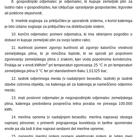
8. gospodinjski odjemalec je odjemalec, ki kupuje zemeljski plin za
lastno rabo v gospodinjstvu, kar izključuje opravljanje gospodarske, trgovske
ali poklicne dejavnosti;
9. imetnik soglasja za priključitev je uporabnik sistema, v korist katerega
je bilo izdano soglasje za priključitev na distribucijski sistem;
10. končni odjemalec pomeni odjemalca, ki ima sklenjeno pogodbo o
dobavi in kupuje zemeljski plin za svojo lastno rabo;
11. kurilnost pomeni zgornjo kurilnost ali zgornjo kalorično vrednost
zemeljskega plina, to je množina toplote, ki se sprosti pri popolnem
zgorevanju zemeljskega plina z zrakom, kjer voda popolnoma kondenzira.
3
Podaja se v enoti kWh/m
pri temperaturi zgorevanja 25 °C in pri temperaturi
zemeljskega plina 0 °C ter pri standardnem tlaku 1,01325 bar;
12. lastnik odjemnega mesta (v nadaljnjem besedilu: lastnik) je lastnik
stavbe oziroma objekta, na katerega ali za katerega je nameščeno odjemno
mesto;
13. mali poslovni odjemalec je negospodinjski odjemalec zemeljskega
plina, katerega predvidena povprečna letna poraba ne presega 100.000
kWh;
14. merilna oprema (v nadaljnjem besedilu: merilna naprava) obsega
najmanj plinomer, v primerih prigrajenega korektorja in tarifne spominske
enote pa sta tudi ti dve napravi sestavni del merilne opreme;
15. napredni merilni sistem pomeni elektronski sistem, ki lahko meri