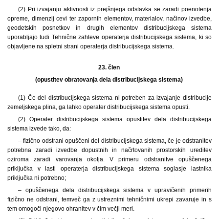
(2) Pri izvajanju aktivnosti iz prejšnjega odstavka se zaradi poenotenja
opreme, dimenzij cevi ter zapornih elementov, materialov, načinov izvedbe,
geodetskih posnetkov in drugih elementov distribucijskega sistema
uporabljajo tudi Tehnične zahteve operaterja distribucijskega sistema, ki so
objavljene na spletni strani operaterja distribucijskega sistema.
23. člen
(opustitev obratovanja dela distribucijskega sistema)
(1) Če del distribucijskega sistema ni potreben za izvajanje distribucije
zemeljskega plina, ga lahko operater distribucijskega sistema opusti.
(2) Operater distribucijskega sistema opustitev dela distribucijskega
sistema izvede tako, da:
– fizično odstrani opuščeni del distribucijskega sistema, če je odstranitev
potrebna zaradi izvedbe dopustnih in načrtovanih prostorskih ureditev
oziroma zaradi varovanja okolja. V primeru odstranitve opuščenega
priključka v lasti operaterja distribucijskega sistema soglasje lastnika
priključka ni potrebno;
– opuščenega dela distribucijskega sistema v upravičenih primerih
fizično ne odstrani, temveč ga z ustreznimi tehničnimi ukrepi zavaruje in s
tem omogoči njegovo ohranitev v čim večji meri.