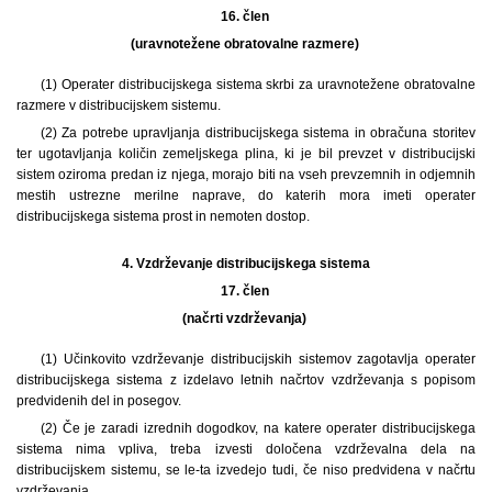
16. člen
(uravnotežene obratovalne razmere)
(1) Operater distribucijskega sistema skrbi za uravnotežene obratovalne
razmere v distribucijskem sistemu.
(2) Za potrebe upravljanja distribucijskega sistema in obračuna storitev
ter ugotavljanja količin zemeljskega plina, ki je bil prevzet v distribucijski
sistem oziroma predan iz njega, morajo biti na vseh prevzemnih in odjemnih
mestih ustrezne merilne naprave, do katerih mora imeti operater
distribucijskega sistema prost in nemoten dostop.
4.
Vzdrževanje distribucijskega sistema
17. člen
(načrti vzdrževanja)
(1) Učinkovito vzdrževanje distribucijskih sistemov zagotavlja operater
distribucijskega sistema z izdelavo letnih načrtov vzdrževanja s popisom
predvidenih del in posegov.
(2) Če je zaradi izrednih dogodkov, na katere operater distribucijskega
sistema nima vpliva, treba izvesti določena vzdrževalna dela na
distribucijskem sistemu, se le-ta izvedejo tudi, če niso predvidena v načrtu
vzdrževanja.