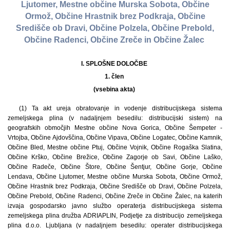
Ljutomer, Mestne občine Murska Sobota, Občine
Ormož, Občine Hrastnik brez Podkraja, Občine
Središče ob Dravi, Občine Polzela, Občine Prebold,
Občine Radenci, Občine Zreče in Občine Žalec
I. SPLOŠNE DOLOČBE
1. člen
(vsebina akta)
(1) Ta akt ureja obratovanje in vodenje distribucijskega sistema
zemeljskega plina (v nadaljnjem besedilu: distribucijski sistem) na
geografskih območjih Mestne občine Nova Gorica, Občine Šempeter -
Vrtojba, Občine Ajdovščina, Občine Vipava, Občine Logatec, Občine Kamnik,
Občine Bled, Mestne občine Ptuj, Občine Vojnik, Občine Rogaška Slatina,
Občine Krško, Občine Brežice, Občine Zagorje ob Savi, Občine Laško,
Občine Radeče, Občine Štore, Občine Šentjur, Občine Gorje, Občine
Lendava, Občine Ljutomer, Mestne občine Murska Sobota, Občine Ormož,
Občine Hrastnik brez Podkraja, Občine Središče ob Dravi, Občine Polzela,
Občine Prebold, Občine Radenci, Občine Zreče in Občine Žalec, na katerih
izvaja gospodarsko javno službo operaterja distribucijskega sistema
zemeljskega plina družba ADRIAPLIN, Podjetje za distribucijo zemeljskega
plina d.o.o. Ljubljana (v nadaljnjem besedilu: operater distribucijskega