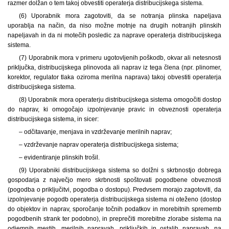
razmer dolžan o tem takoj obvestiti operaterja distribucijskega sistema.
(6) Uporabnik mora zagotoviti, da se notranja plinska napeljava
uporablja na način, da niso možne motnje na drugih notranjih plinskih
napeljavah in da ni motečih posledic za naprave operaterja distribucijskega
sistema.
(7) Uporabnik mora v primeru ugotovljenih poškodb, okvar ali netesnosti
priključka, distribucijskega plinovoda ali naprav iz tega člena (npr. plinomer,
korektor, regulator tlaka oziroma merilna naprava) takoj obvestiti operaterja
distribucijskega sistema.
(8) Uporabnik mora operaterju distribucijskega sistema omogočiti dostop
do naprav, ki omogočajo izpolnjevanje pravic in obveznosti operaterja
distribucijskega sistema, in sicer:
– odčitavanje, menjava in vzdrževanje merilnih naprav;
– vzdrževanje naprav operaterja distribucijskega sistema;
– evidentiranje plinskih trošil.
(9) Uporabniki distribucijskega sistema so dolžni s skrbnostjo dobrega
gospodarja z največjo mero skrbnosti spoštovati pogodbene obveznosti
(pogodba o priključitvi, pogodba o dostopu). Predvsem morajo zagotoviti, da
izpolnjevanje pogodb operaterja distribucijskega sistema ni oteženo (dostop
do objektov in naprav, sporočanje točnih podatkov in morebitnih sprememb
pogodbenih strank ter podobno), in preprečiti morebitne zlorabe sistema na
odjemnih mestih, merilnih napravah, priključkih in ostalih napravah, na