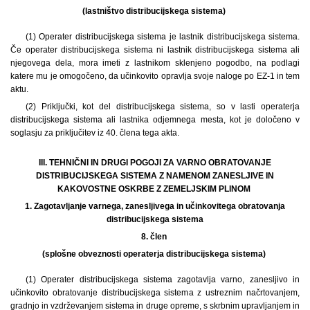
(lastništvo distribucijskega sistema)
(1) Operater distribucijskega sistema je lastnik distribucijskega sistema.
Če operater distribucijskega sistema ni lastnik distribucijskega sistema ali
njegovega dela, mora imeti z lastnikom sklenjeno pogodbo, na podlagi
katere mu je omogočeno, da učinkovito opravlja svoje naloge po EZ-1 in tem
aktu.
(2) Priključki, kot del distribucijskega sistema, so v lasti operaterja
distribucijskega sistema ali lastnika odjemnega mesta, kot je določeno v
soglasju za priključitev iz 40. člena tega akta.
III. TEHNIČNI IN DRUGI POGOJI ZA VARNO OBRATOVANJE
DISTRIBUCIJSKEGA SISTEMA Z NAMENOM ZANESLJIVE IN
KAKOVOSTNE OSKRBE Z ZEMELJSKIM PLINOM
1.
Zagotavljanje varnega, zanesljivega in učinkovitega obratovanja
distribucijskega sistema
8. člen
(splošne obveznosti operaterja distribucijskega sistema)
(1) Operater distribucijskega sistema zagotavlja varno, zanesljivo in
učinkovito obratovanje distribucijskega sistema z ustreznim načrtovanjem,
gradnjo in vzdrževanjem sistema in druge opreme, s skrbnim upravljanjem in