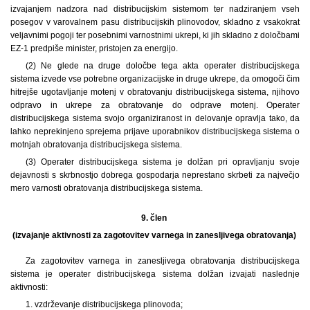
izvajanjem nadzora nad distribucijskim sistemom ter nadziranjem vseh
posegov v varovalnem pasu distribucijskih plinovodov, skladno z vsakokrat
veljavnimi pogoji ter posebnimi varnostnimi ukrepi, ki jih skladno z določbami
EZ-1 predpiše minister, pristojen za energijo.
(2) Ne glede na druge določbe tega akta operater distribucijskega
sistema izvede vse potrebne organizacijske in druge ukrepe, da omogoči čim
hitrejše ugotavljanje motenj v obratovanju distribucijskega sistema, njihovo
odpravo in ukrepe za obratovanje do odprave motenj. Operater
distribucijskega sistema svojo organiziranost in delovanje opravlja tako, da
lahko neprekinjeno sprejema prijave uporabnikov distribucijskega sistema o
motnjah obratovanja distribucijskega sistema.
(3) Operater distribucijskega sistema je dolžan pri opravljanju svoje
dejavnosti s skrbnostjo dobrega gospodarja neprestano skrbeti za največjo
mero varnosti obratovanja distribucijskega sistema.
9. člen
(izvajanje aktivnosti za zagotovitev varnega in zanesljivega obratovanja)
Za zagotovitev varnega in zanesljivega obratovanja distribucijskega
sistema je operater distribucijskega sistema dolžan izvajati naslednje
aktivnosti:
1. vzdrževanje distribucijskega plinovoda;