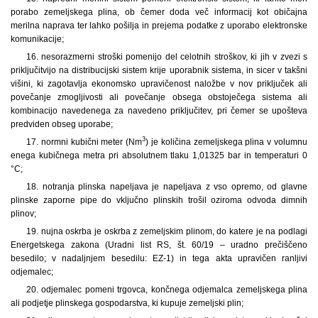
porabo zemeljskega plina, ob čemer doda več informacij kot običajna
merilna naprava ter lahko pošilja in prejema podatke z uporabo elektronske
komunikacije;
16. nesorazmerni stroški pomenijo del celotnih stroškov, ki jih v zvezi s
priključitvijo na distribucijski sistem krije uporabnik sistema, in sicer v takšni
višini, ki zagotavlja ekonomsko upravičenost naložbe v nov priključek ali
povečanje zmogljivosti ali povečanje obsega obstoječega sistema ali
kombinacijo navedenega za navedeno priključitev, pri čemer se upošteva
predviden obseg uporabe;
3
17. normni kubični meter (Nm
) je količina zemeljskega plina v volumnu
enega kubičnega metra pri absolutnem tlaku 1,01325 bar in temperaturi 0
°C;
18. notranja plinska napeljava je napeljava z vso opremo, od glavne
plinske zaporne pipe do vključno plinskih trošil oziroma odvoda dimnih
plinov;
19. nujna oskrba je oskrba z zemeljskim plinom, do katere je na podlagi
Energetskega zakona (Uradni list RS, št. 60/19 – uradno prečiščeno
besedilo; v nadaljnjem besedilu: EZ-1) in tega akta upravičen ranljivi
odjemalec;
20. odjemalec pomeni trgovca, končnega odjemalca zemeljskega plina
ali podjetje plinskega gospodarstva, ki kupuje zemeljski plin;