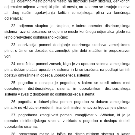
21. odjemno mesto pomeni mesto na distribucijskem sistemu, kjer končni
odjemalec odjema zemeljski plin, ali mesto, na katerem se izvajajo meritve
ali drug način ugotavljanja količin zemeljskega plina za končnega
odjemalca;
22. odjemna skupina je skupina, v katero operater distribucijskega
sistema razvrsti posamezno odjemno mesto končnega odjemalca glede na
letno predvideno distribuirano količino;
23. odorizacija pomeni dodajanje odorirnega sredstva zemeljskemu
plinu, s čimer se doseže, da zemeljski plin dobi značilen in prepoznaven
vonj;
24. omrežnina pomeni znesek, ki ga je za uporabo sistema zemeljskega
plina dolžan plačati uporabnik sistema in ki se izračuna na podlagi tarifnih
postavk omrežnine in obsega uporabe tega sistema;
25. pogodba o dostopu je pogodba, s katero se uredi odnos med
operaterjem distribucijskega sistema in uporabnikom distribucijskega
sistema v zvezi z dostopom do distribucijskega sistema;
26. pogodba o dobavi plina pomeni pogodbo za dobavo zemeljskega
plina, ki ne vključuje izvedenih finančnih instrumentov za trgovanje s plinom;
27. pogodbena zmogljivost pomeni zmogljivost v kWh/dan, ki jo je
operater distribucijskega sistema v skladu s pogodbo o dostopu dodelil
uporabniku sistema;
28. prevzemno mesto je točka na distribucijskem sistemu, v kateri