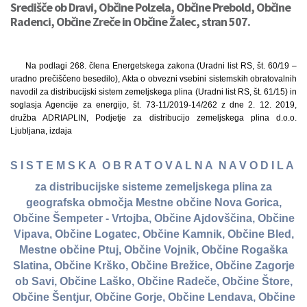
Središče ob Dravi, Občine Polzela, Občine Prebold, Občine
Radenci, Občine Zreče in Občine Žalec, stran 507.
Na podlagi 268. člena Energetskega zakona (Uradni list RS, št. 60/19 –
uradno prečiščeno besedilo), Akta o obvezni vsebini sistemskih obratovalnih
navodil za distribucijski sistem zemeljskega plina (Uradni list RS, št. 61/15) in
soglasja Agencije za energijo, št. 73-11/2019-14/262 z dne 2. 12. 2019,
družba ADRIAPLIN, Podjetje za distribucijo zemeljskega plina d.o.o.
Ljubljana, izdaja
S I S T E M S K A O B R A T O V A L N A N A V O D I L A
za distribucijske sisteme zemeljskega plina za
geografska območja Mestne občine Nova Gorica,
Občine Šempeter - Vrtojba, Občine Ajdovščina, Občine
Vipava, Občine Logatec, Občine Kamnik, Občine Bled,
Mestne občine Ptuj, Občine Vojnik, Občine Rogaška
Slatina, Občine Krško, Občine Brežice, Občine Zagorje
ob Savi, Občine Laško, Občine Radeče, Občine Štore,
Občine Šentjur, Občine Gorje, Občine Lendava, Občine