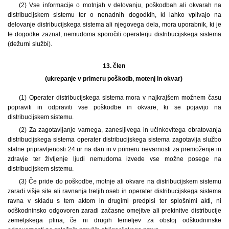
(2) Vse informacije o motnjah v delovanju, poškodbah ali okvarah na
distribucijskem sistemu ter o nenadnih dogodkih, ki lahko vplivajo na
delovanje distribucijskega sistema ali njegovega dela, mora uporabnik, ki je
te dogodke zaznal, nemudoma sporočiti operaterju distribucijskega sistema
(dežurni službi).
13. člen
(ukrepanje v primeru poškodb, motenj in okvar)
(1) Operater distribucijskega sistema mora v najkrajšem možnem času
popraviti in odpraviti vse poškodbe in okvare, ki se pojavijo na
distribucijskem sistemu.
(2) Za zagotavljanje varnega, zanesljivega in učinkovitega obratovanja
distribucijskega sistema operater distribucijskega sistema zagotavlja službo
stalne pripravljenosti 24 ur na dan in v primeru nevarnosti za premoženje in
zdravje ter življenje ljudi nemudoma izvede vse možne posege na
distribucijskem sistemu.
(3) Če pride do poškodbe, motnje ali okvare na distribucijskem sistemu
zaradi višje sile ali ravnanja tretjih oseb in operater distribucijskega sistema
ravna v skladu s tem aktom in drugimi predpisi ter splošnimi akti, ni
odškodninsko odgovoren zaradi začasne omejitve ali prekinitve distribucije
zemeljskega plina, če ni drugih temeljev za obstoj odškodninske