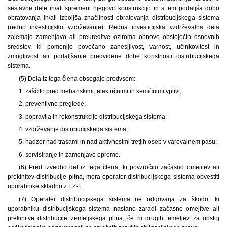
sestavne dele in/ali spremeni njegovo konstrukcijo in s tem podaljša dobo
obratovanja in/ali izboljša značilnosti obratovanja distribucijskega sistema
(redno investicijsko vzdrževanje). Redna investicijska vzdrževalna dela
zajemajo zamenjavo ali preureditve oziroma obnovo obstoječih osnovnih
sredstev, ki pomenijo povečano zanesljivost, varnost, učinkovitost in
zmogljivost ali podaljšanje predvidene dobe koristnosti distribucijskega
sistema.
(5) Dela iz tega člena obsegajo predvsem:
1. zaščito pred mehanskimi, električnimi in kemičnimi vplivi;
2. preventivne preglede;
3. popravila in rekonstrukcije distribucijskega sistema;
4. vzdrževanje distribucijskega sistema;
5. nadzor nad trasami in nad aktivnostmi tretjih oseb v varovalnem pasu;
6. servisiranje in zamenjavo opreme.
(6) Pred izvedbo del iz tega člena, ki povzročijo začasno omejitev ali
prekinitev distribucije plina, mora operater distribucijskega sistema obvestiti
uporabnike skladno z EZ-1.
(7) Operater distribucijskega sistema ne odgovarja za škodo, ki
uporabniku distribucijskega sistema nastane zaradi začasne omejitve ali
prekinitve distribucije zemeljskega plina, če ni drugih temeljev za obstoj