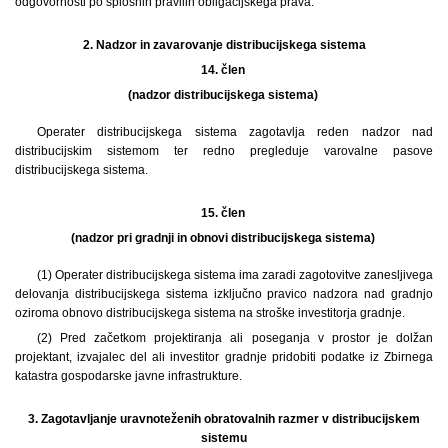
odgovornosti po splošnih pravilih obligacijskega prava.
2.
Nadzor in zavarovanje distribucijskega sistema
14. člen
(nadzor distribucijskega sistema)
Operater distribucijskega sistema zagotavlja reden nadzor nad
distribucijskim sistemom ter redno pregleduje varovalne pasove
distribucijskega sistema.
15. člen
(nadzor pri gradnji in obnovi distribucijskega sistema)
(1) Operater distribucijskega sistema ima zaradi zagotovitve zanesljivega
delovanja distribucijskega sistema izključno pravico nadzora nad gradnjo
oziroma obnovo distribucijskega sistema na stroške investitorja gradnje.
(2) Pred začetkom projektiranja ali poseganja v prostor je dolžan
projektant, izvajalec del ali investitor gradnje pridobiti podatke iz Zbirnega
katastra gospodarske javne infrastrukture.
3.
Zagotavljanje uravnoteženih obratovalnih razmer v distribucijskem
sistemu