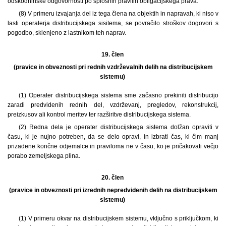
odškodninske odgovornosti po splošnih pravilih obligacijskega prava.
(8) V primeru izvajanja del iz tega člena na objektih in napravah, ki niso v
lasti operaterja distribucijskega sisitema, se povračilo stroškov dogovori s
pogodbo, sklenjeno z lastnikom teh naprav.
19. člen
(pravice in obveznosti pri rednih vzdrževalnih delih na distribucijskem
sistemu)
(1) Operater distribucijskega sistema sme začasno prekiniti distribucijo
zaradi predvidenih rednih del, vzdrževanj, pregledov, rekonstrukcij,
preizkusov ali kontrol meritev ter razširitve distribucijskega sistema.
(2) Redna dela je operater distribucijskega sistema dolžan opraviti v
času, ki je nujno potreben, da se delo opravi, in izbrati čas, ki čim manj
prizadene končne odjemalce in praviloma ne v času, ko je pričakovati večjo
porabo zemeljskega plina.
20. člen
(pravice in obveznosti pri izrednih nepredvidenih delih na distribucijskem
sistemu)
(1) V primeru okvar na distribucijskem sistemu, vključno s priključkom, ki