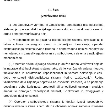
18. člen
(vzdrževalna dela)
(1) Za zagotovitev varnega in zanesljivega obratovanja distribucijskega
sistema je operater distribucijskega sistema dolžan izvajati načrtovana in
druga potrebna vzdrževalna dela.
(2) V primeru motenj ali okvar na distribucijskem sistemu, ki vplivajo ali bi
lahko vplivale na njegovo varno in zanesljivo obratovanje, operater
distribucijskega sistema izvede izredna in nepredvidena dela za zagotovitev
nemotenega in zanesljivega delovanja distribucijskega sistema v najkrajšem
možnem času.
(3) Operater distribucijskega sistema je dolžan redno vzdrževati objekte
in naprave distribucijskega sistema tako, da je ves čas ohranjena njegova
funkcionalna in obratovalna usposobljenost in varnost delovanja v času
dobe koristnosti distribucijskega sistema (redno vzdrževanje). Redna
vzdrževalna dela zajemajo popravila na osnovnih sredstvih, ki ne pomenijo
povečanja dobe koristnosti, vrednosti ali zmogljivosti osnovnih sredstev,
ampak le ohranjajo zanesljivost, varnost, učinkovitost in zmogljivost v
predvideni dobi koristnosti.
(4) Operater distribucijskega sistema je dolžan izvesti posodobitve
distribucijskega sistema s tem, da ga občasno obnovi, zamenja iztrošene