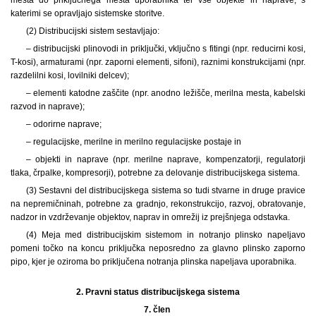
katerimi se opravljajo sistemske storitve.
(2) Distribucijski sistem sestavljajo:
– distribucijski plinovodi in priključki, vključno s fitingi (npr. reducirni kosi,
T-kosi), armaturami (npr. zaporni elementi, sifoni), raznimi konstrukcijami (npr.
razdelilni kosi, lovilniki delcev);
– elementi katodne zaščite (npr. anodno ležišče, merilna mesta, kabelski
razvod in naprave);
– odorirne naprave;
– regulacijske, merilne in merilno regulacijske postaje in
– objekti in naprave (npr. merilne naprave, kompenzatorji, regulatorji
tlaka, črpalke, kompresorji), potrebne za delovanje distribucijskega sistema.
(3) Sestavni del distribucijskega sistema so tudi stvarne in druge pravice
na nepremičninah, potrebne za gradnjo, rekonstrukcijo, razvoj, obratovanje,
nadzor in vzdrževanje objektov, naprav in omrežij iz prejšnjega odstavka.
(4) Meja med distribucijskim sistemom in notranjo plinsko napeljavo
pomeni točko na koncu priključka neposredno za glavno plinsko zaporno
pipo, kjer je oziroma bo priključena notranja plinska napeljava uporabnika.
2.
Pravni status distribucijskega sistema
7. člen