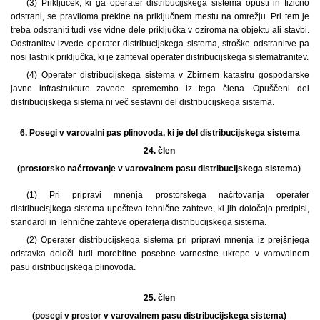
(3) Priključek, ki ga operater distribucijskega sistema opusti in fizično
odstrani, se praviloma prekine na priključnem mestu na omrežju. Pri tem je
treba odstraniti tudi vse vidne dele priključka v oziroma na objektu ali stavbi.
Odstranitev izvede operater distribucijskega sistema, stroške odstranitve pa
nosi lastnik priključka, ki je zahteval operater distribucijskega sistematranitev.
(4) Operater distribucijskega sistema v Zbirnem katastru gospodarske
javne infrastrukture zavede spremembo iz tega člena. Opuščeni del
distribucijskega sistema ni več sestavni del distribucijskega sistema.
6.
Posegi v varovalni pas plinovoda, ki je del distribucijskega sistema
24. člen
(prostorsko načrtovanje v varovalnem pasu distribucijskega sistema)
(1) Pri pripravi mnenja prostorskega načrtovanja operater
distribucisjkega sistema upošteva tehnične zahteve, ki jih določajo predpisi,
standardi in Tehnične zahteve operaterja distribucijskega sistema.
(2) Operater distribucijskega sistema pri pripravi mnenja iz prejšnjega
odstavka določi tudi morebitne posebne varnostne ukrepe v varovalnem
pasu distribucijskega plinovoda.
25. člen
(posegi v prostor v varovalnem pasu distribucijskega sistema)