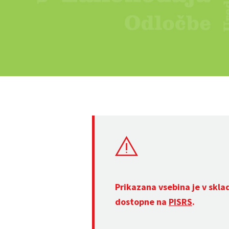
Prikazana vsebina je v skla
dostopne na
PISRS
.