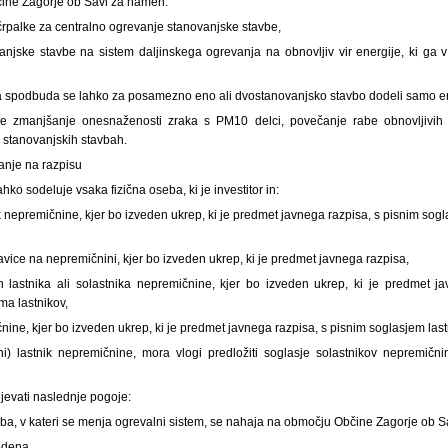
ine Zagorje ob Savi za namen:
črpalke za centralno ogrevanje stanovanjske stavbe,
vanjske stavbe na sistem daljinskega ogrevanja na obnovljiv vir energije, ki ga 
 spodbuda se lahko za posamezno eno ali dvostanovanjsko stavbo dodeli samo en
e zmanjšanje onesnaženosti zraka s PM10 delci, povečanje rabe obnovljivih v
v stanovanjskih stavbah.
anje na razpisu
ko sodeluje vsaka fizična oseba, ki je investitor in:
nik nepremičnine, kjer bo izveden ukrep, ki je predmet javnega razpisa, s pisnim sog
avice na nepremičnini, kjer bo izveden ukrep, ki je predmet javnega razpisa,
an lastnika ali solastnika nepremičnine, kjer bo izveden ukrep, ki je predmet j
ma lastnikov,
ine, kjer bo izveden ukrep, ki je predmet javnega razpisa, s pisnim soglasjem last
dini) lastnik nepremičnine, mora vlogi predložiti soglasje solastnikov nepremi
jevati naslednje pogoje:
ba, v kateri se menja ogrevalni sistem, se nahaja na območju Občine Zagorje ob S
edena.