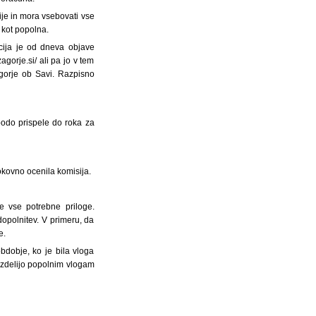
ije in mora vsebovati vse
 kot popolna.
cija je od dneva objave
gorje.si/ ali pa jo v tem
gorje ob Savi. Razpisno
bodo prispele do roka za
rokovno ocenila komisija.
e vse potrebne priloge.
opolnitev. V primeru, da
e.
bdobje, ko je bila vloga
razdelijo popolnim vlogam