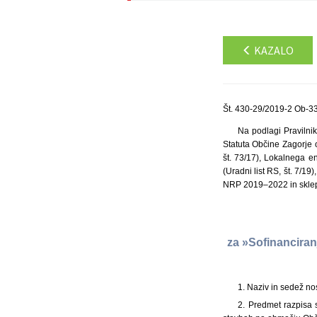
KAZALO
Št. 430-29/2019-2 Ob-33
Na podlagi Pravilnik
Statuta Občine Zagorje o
št. 73/17), Lokalnega 
(Uradni list RS, št. 7/1
NRP 2019–2022 in sklepa
za »Sofinanciran
1. Naziv in sedež no
2. Predmet razpisa 