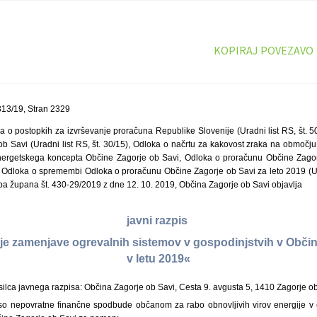
KOPIRAJ POVEZAVO
13/19, Stran 2329
a o postopkih za izvrševanje proračuna Republike Slovenije (Uradni list RS, št. 50
b Savi (Uradni list RS, št. 30/15), Odloka o načrtu za kakovost zraka na območju
energetskega koncepta Občine Zagorje ob Savi, Odloka o proračunu Občine Zagor
9), Odloka o spremembi Odloka o proračunu Občine Zagorje ob Savi za leto 2019 (Ura
 župana št. 430-29/2019 z dne 12. 10. 2019, Občina Zagorje ob Savi objavlja
javni razpis
je zamenjave ogrevalnih sistemov v gospodinjstvih v Občin
v letu 2019«
silca javnega razpisa: Občina Zagorje ob Savi, Cesta 9. avgusta 5, 1410 Zagorje ob
so nepovratne finančne spodbude občanom za rabo obnovljivih virov energije v 