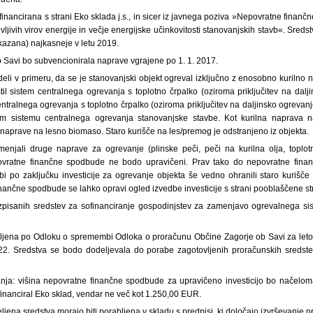
ofinancirana s strani Eko sklada j.s., in sicer iz javnega poziva »Nepovratne fin
jivih virov energije in večje energijske učinkovitosti stanovanjskih stavb«. Sredstv
kazana) najkasneje v letu 2019.
b Savi bo subvencionirala naprave vgrajene po 1. 1. 2017.
eli v primeru, da se je stanovanjski objekt ogreval izključno z enosobno kurilno
l sistem centralnega ogrevanja s toplotno črpalko (oziroma priključitev na dalji
ntralnega ogrevanja s toplotno črpalko (oziroma priključitev na daljinsko ogrevan
m sistemu centralnega ogrevanja stanovanjske stavbe. Kot kurilna naprava 
naprave na lesno biomaso. Staro kurišče na les/premog je odstranjeno iz objekta.
 menjali druge naprave za ogrevanje (plinske peči, peči na kurilna olja, toplo
povratne finančne spodbude ne bodo upravičeni. Prav tako do nepovratne fin
i bi po zaključku investicije za ogrevanje objekta še vedno ohranili staro kurišč
inančne spodbude se lahko opravi ogled izvedbe investicije s strani pooblaščene s
azpisanih sredstev za sofinanciranje gospodinjstev za zamenjavo ogrevalnega s
ljena po Odloku o spremembi Odloka o proračunu Občine Zagorje ob Savi za leto 2
. Sredstva se bodo dodeljevala do porabe zagotovljenih proračunskih sredstev
ranja: višina nepovratne finančne spodbude za upravičeno investicijo bo načelom
ofinanciral Eko sklad, vendar ne več kot 1.250,00 EUR.
ljena sredstva morajo biti porabljena v skladu s predpisi, ki določajo izvrševanje 