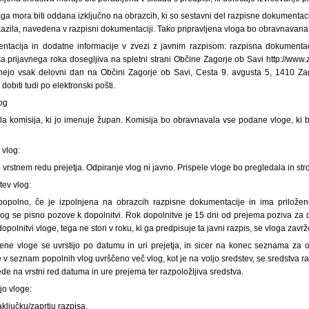
oga mora biti oddana izključno na obrazcih, ki so sestavni del razpisne dokumentac
azila, navedena v razpisni dokumentaciji. Tako pripravljena vloga bo obravnavana
ntacija in dodatne informacije v zvezi z javnim razpisom: razpisna dokumenta
a prijavnega roka dosegljiva na spletni strani Občine Zagorje ob Savi http://www.za
ignejo vsak delovni dan na Občini Zagorje ob Savi, Cesta 9. avgusta 5, 1410 Za
obiti tudi po elektronski pošti.
og
a komisija, ki jo imenuje župan. Komisija bo obravnavala vse podane vloge, ki 
 vlog:
 vrstnem redu prejetja. Odpiranje vlog ni javno. Prispele vloge bo pregledala in st
tev vlog:
popolno, če je izpolnjena na obrazcih razpisne dokumentacije in ima priložen
log se pisno pozove k dopolnitvi. Rok dopolnitve je 15 dni od prejema poziva za d
dopolnitvi vloge, tega ne stori v roku, ki ga predpisuje ta javni razpis, se vloga zavrž
ne vloge se uvrstijo po datumu in uri prejetja, in sicer na konec seznama za o
e v seznam popolnih vlog uvrščeno več vlog, kot je na voljo sredstev, se sredstva 
e na vrstni red datuma in ure prejema ter razpoložljiva sredstva.
jo vloge:
aključku/zaprtju razpisa,