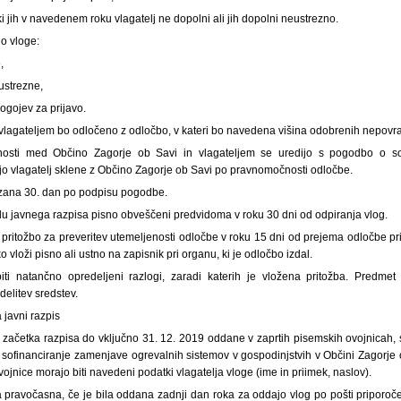
i jih v navedenem roku vlagatelj ne dopolni ali jih dopolni neustrezno.
o vloge:
,
ustrezne,
pogojev za prijavo.
 vlagateljem bo odločeno z odločbo, v kateri bo navedena višina odobrenih nepovr
osti med Občino Zagorje ob Savi in vlagateljem se uredijo s pogodbo o so
jo vlagatelj sklene z Občino Zagorje ob Savi po pravnomočnosti odločbe.
zana 30. dan po podpisu pogodbe.
idu javnega razpisa pisno obveščeni predvidoma v roku 30 dni od odpiranja vlog.
i pritožbo za preveritev utemeljenosti odločbe v roku 15 dni od prejema odločbe 
o vloži pisno ali ustno na zapisnik pri organu, ki je odločbo izdal.
iti natančno opredeljeni razlogi, zaradi katerih je vložena pritožba. Predmet
delitev sredstev.
 javni razpis
d začetka razpisa do vključno 31. 12. 2019 oddane v zaprtih pisemskih ovojnicah, 
a sofinanciranje zamenjave ogrevalnih sistemov v gospodinjstvih v Občini Zagorje 
ojnice morajo biti navedeni podatki vlagatelja vloge (ime in priimek, naslov).
ga pravočasna, če je bila oddana zadnji dan roka za oddajo vlog po pošti priporo