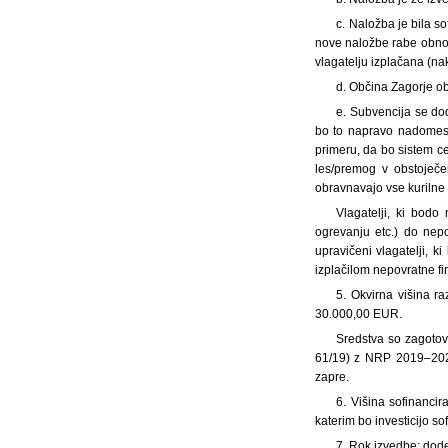
c. Naložba je bila s
nove naložbe rabe obnovl
vlagatelju izplačana (na
d. Občina Zagorje o
e. Subvencija se dod
bo to napravo nadomesti
primeru, da bo sistem ce
les/premog v obstoječe
obravnavajo vse kurilne 
Vlagatelji, ki bodo
ogrevanju etc.) do ne
upravičeni vlagatelji, k
izplačilom nepovratne f
5. Okvirna višina r
30.000,00 EUR.
Sredstva so zagotov
61/19) z NRP 2019–2022
zapre.
6. Višina sofinanci
katerim bo investicijo s
7. Rok izvedbe: dode