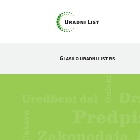
G
LASILO URADNI LIST RS