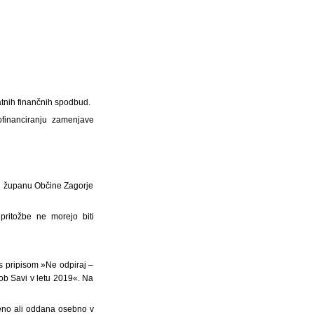
atnih finančnih spodbud.
financiranju zamenjave
pri županu Občine Zagorje
 pritožbe ne morejo biti
s pripisom »Ne odpiraj –
ob Savi v letu 2019«. Na
čeno ali oddana osebno v