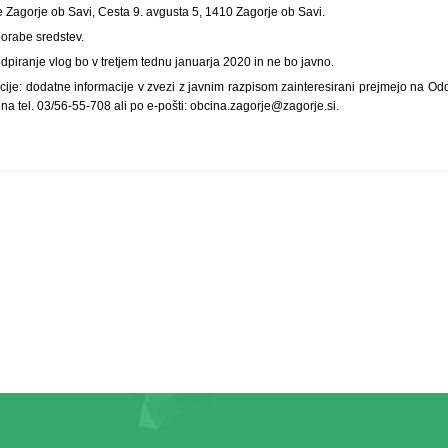
 Zagorje ob Savi, Cesta 9. avgusta 5, 1410 Zagorje ob Savi.
porabe sredstev.
odpiranje vlog bo v tretjem tednu januarja 2020 in ne bo javno.
ije: dodatne informacije v zvezi z javnim razpisom zainteresirani prejmejo na Odd
na tel. 03/56-55-708 ali po e-pošti: obcina.zagorje@zagorje.si.