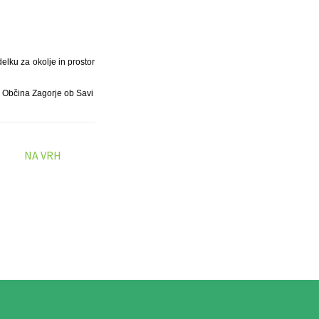
elku za okolje in prostor
Občina Zagorje ob Savi
NA VRH