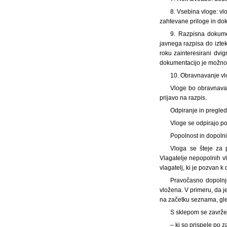
8. Vsebina vloge: vl
zahtevane priloge in dok
9. Razpisna dokume
javnega razpisa do iztek
roku zainteresirani dv
dokumentacijo je možno d
10. Obravnavanje vl
Vloge bo obravnaval
prijavo na razpis.
Odpiranje in pregled
Vloge se odpirajo po
Popolnost in dopolni
Vloga se šteje za 
Vlagatelje nepopolnih v
vlagatelj, ki je pozvan k 
Pravočasno dopolnje
vložena. V primeru, da j
na začetku seznama, gled
S sklepom se zavrže
– ki so prispele po z