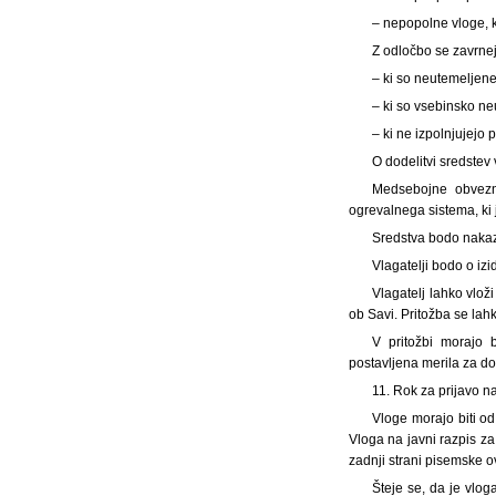
– nepopolne vloge, k
Z odločbo se zavrnej
– ki so neutemeljene
– ki so vsebinsko ne
– ki ne izpolnjujejo 
O dodelitvi sredstev
Medsebojne obvezn
ogrevalnega sistema, ki 
Sredstva bodo naka
Vlagatelji bodo o iz
Vlagatelj lahko vlož
ob Savi. Pritožba se lahk
V pritožbi morajo b
postavljena merila za do
11. Rok za prijavo na
Vloge morajo biti o
Vloga na javni razpis z
zadnji strani pisemske ov
Šteje se, da je vlo