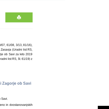
/07, 61/08, 3/13, 81/16),
 Zasavja (Uradni list RS,
je ob Savi za leto 2019
dni list RS, št. 61/19) z
i Zagorje ob Savi
 Savi.
eno in dvostanovanjskih