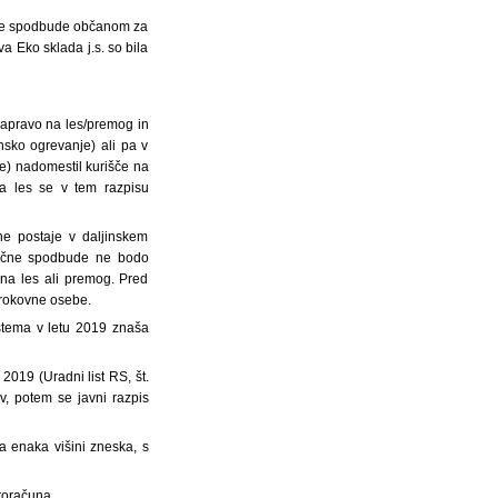
ančne spodbude občanom za
a Eko sklada j.s. so bila
 napravo na les/premog in
nsko ogrevanje) ali pa v
je) nadomestil kurišče na
na les se v tem razpisu
tne postaje v daljinskem
ančne spodbude ne bodo
e na les ali premog. Pred
trokovne osebe.
istema v letu 2019 znaša
019 (Uradni list RS, št.
, potem se javni razpis
a enaka višini zneska, s
proračuna.