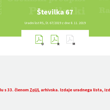
Številka 67
Uradni list RS, št. 67/2019 z dne 8. 11. 2019
du s 33. členom
ZoUL
arhivska. Izdaje uradnega lista, iz