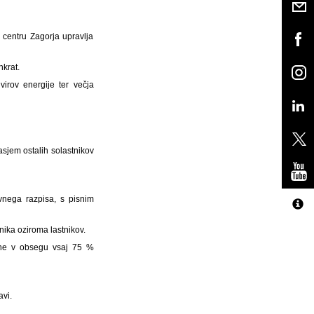
v centru Zagorja upravlja
krat.
irov energije ter večja
lasjem ostalih solastnikov
avnega razpisa, s pisnim
nika oziroma lastnikov.
čnine v obsegu vsaj 75 %
avi.