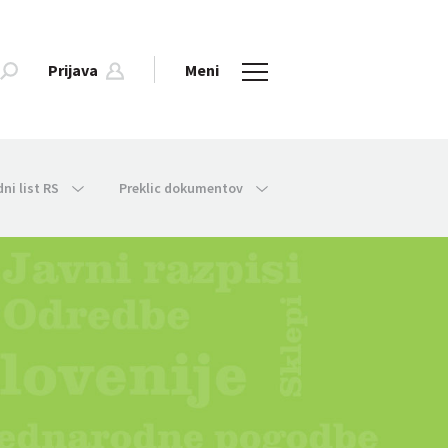
Prijava
Meni
dni list RS
Preklic dokumentov