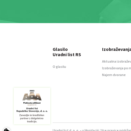
Glasilo
Izobraževanj
Uradni list RS
Aktualna izobraže
O glasilu
Izobraževanja po 
Najem dvorane
Uradni list d. o. o. – v likvidaciji / Vse pravice pridrža