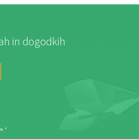
jah in dogodkih
ov
. *