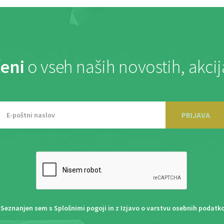
eni
o vseh naših novostih, akci
PRIJAVA
Seznanjen sem s
Splošnimi pogoji
in z
Izjavo o varstvu osebnih podatk