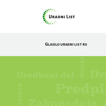
G
LASILO URADNI LIST RS