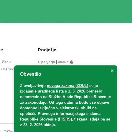
ce
Podjetje
|
i članki
O podjetju
About
se na novice
Kontakt
×
Obvestilo
Informacije javnega
značaja
Z uveljavitvijo
novega zakona (ZOUL)
se je
Oglaševanje
izdajanje uradnega lista s 1. 3. 2026 preneslo
Splošni pogoji
neposredno
na Službo Vlade Republike Slovenije
Izjava o varstvu osebnih
za zakonodajo
. Od tega datuma bodo vse objave
podatkov
dostopne izključno v elektronski obliki na
spletišču Pravnega informacijskega sistema
E-dražbe
Republike Slovenije (PISRS), tiskana izdaja pa se
z 28. 2. 2026 ukinja.
ji:
TriTim spletna agencija
v sodelovanju z 2Mobile