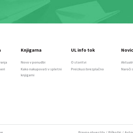
a
Knjigarna
UL info tok
Novi
vanja
Novo v ponudbi
O storitvi
Aktualn
meri
Kako nakupovati v spletni
Preizkusi brezplačno
Naroči 
knjigarni
ne.
Pravna obvestila
/
Piškotki
/ Avtor