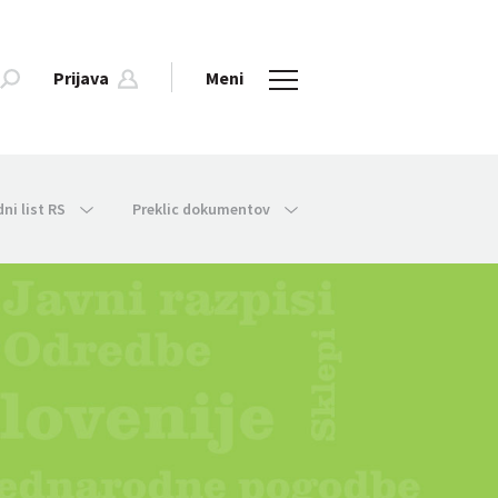
Prijava
Meni
dni list RS
Preklic dokumentov