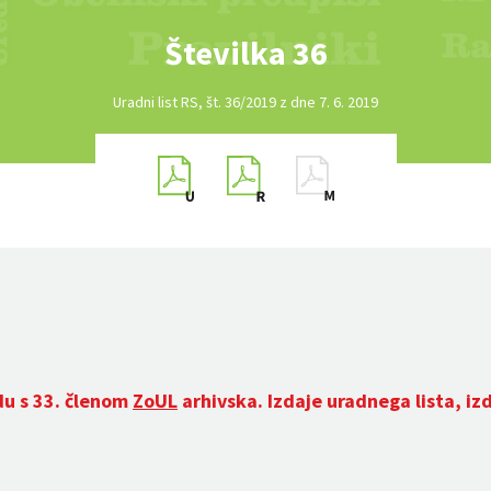
Številka 36
Uradni list RS, št. 36/2019 z dne 7. 6. 2019
du s 33. členom
ZoUL
arhivska. Izdaje uradnega lista, iz