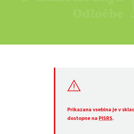
Prikazana vsebina je v skla
dostopne na
PISRS
.