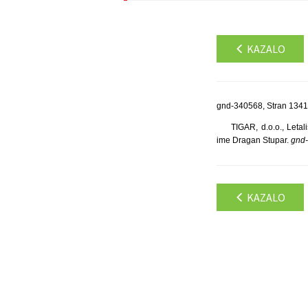
KAZALO
gnd-340568, Stran 1341
TIGAR, d.o.o., Letal
ime Dragan Stupar.
gnd
KAZALO