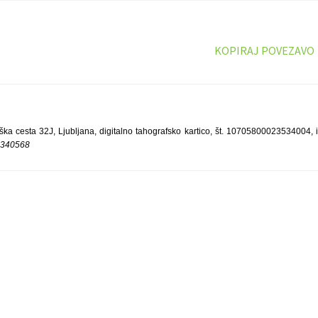
KOPIRAJ POVEZAVO
iška cesta 32J, Ljubljana, digitalno tahografsko kartico, št. 10705800023534004, i
-340568