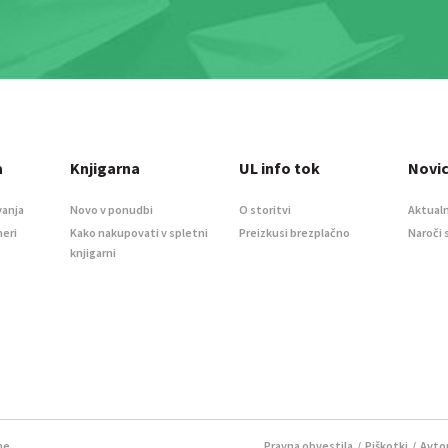
a
Knjigarna
UL info tok
Novi
vanja
Novo v ponudbi
O storitvi
Aktualn
meri
Kako nakupovati v spletni
Preizkusi brezplačno
Naroči 
knjigarni
ne.
Pravna obvestila
/
Piškotki
/ Avtor