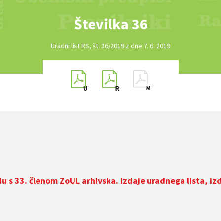
Številka 36
Uradni list RS, št. 36/2019 z dne 7. 6. 2019
du s 33. členom
ZoUL
arhivska. Izdaje uradnega lista, iz