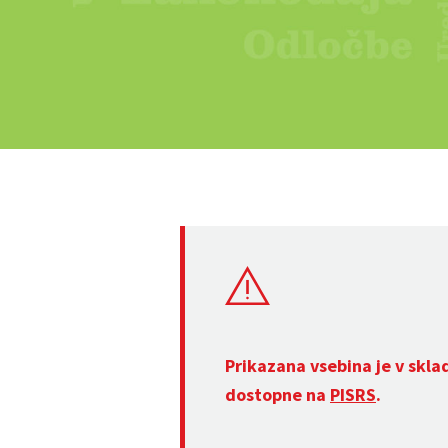
Prikazana vsebina je v skla
dostopne na
PISRS
.