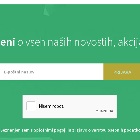
eni
o vseh naših novostih, akci
PRIJAVA
Seznanjen sem s
Splošnimi pogoji
in z
Izjavo o varstvu osebnih podatk