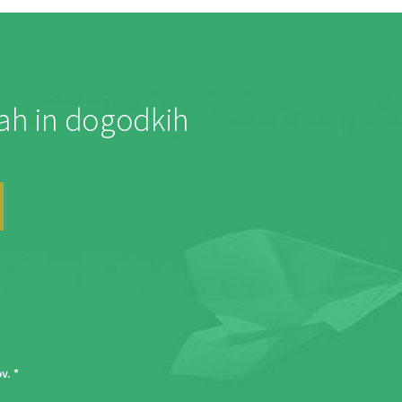
jah in dogodkih
ov
. *