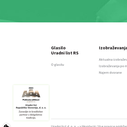
Glasilo
Izobraževanj
Uradni list RS
Aktualna izobraže
O glasilu
Izobraževanja po 
Najem dvorane
Uradni list d. o. o. – v likvidaciji / Vse pravice pridrža