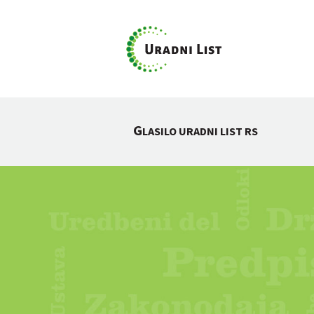
G
LASILO URADNI LIST RS