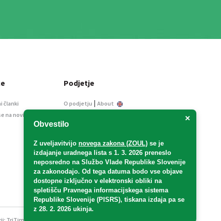
ce
Podjetje
|
i članki
O podjetju
About
se na novice
Kontakt
×
Obvestilo
Informacije javnega
značaja
Z uveljavitvijo
novega zakona (ZOUL)
se je
Oglaševanje
izdajanje uradnega lista s 1. 3. 2026 preneslo
Splošni pogoji
neposredno
na Službo Vlade Republike Slovenije
Izjava o varstvu osebnih
za zakonodajo
. Od tega datuma bodo vse objave
podatkov
dostopne izključno v elektronski obliki na
spletišču Pravnega informacijskega sistema
E-dražbe
Republike Slovenije (PISRS), tiskana izdaja pa se
z 28. 2. 2026 ukinja.
ji:
TriTim spletna agencija
v sodelovanju z 2Mobile