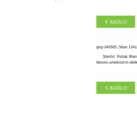
KAZALO
gng-340565, Stran 1341
Stančić Puhak Blan
likovno umetnost in obli
KAZALO