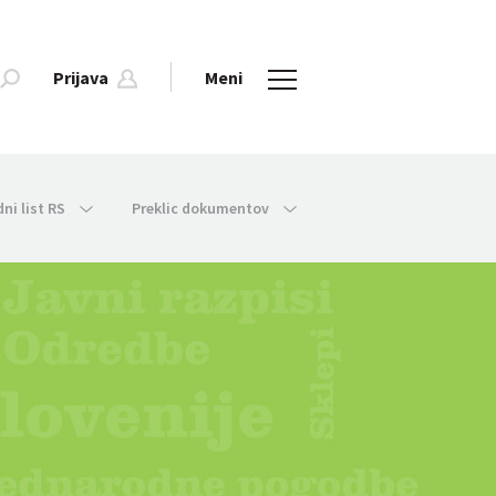
Prijava
Meni
dni list RS
Preklic dokumentov