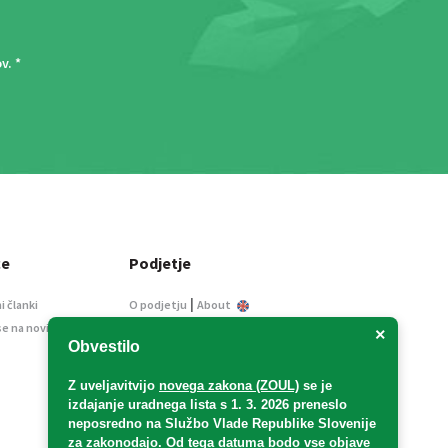
ov
. *
ce
Podjetje
|
i članki
O podjetju
About
se na novice
Kontakt
×
Obvestilo
Informacije javnega
značaja
Z uveljavitvijo
novega zakona (ZOUL)
se je
Oglaševanje
izdajanje uradnega lista s 1. 3. 2026 preneslo
Splošni pogoji
neposredno
na Službo Vlade Republike Slovenije
Izjava o varstvu osebnih
za zakonodajo
. Od tega datuma bodo vse objave