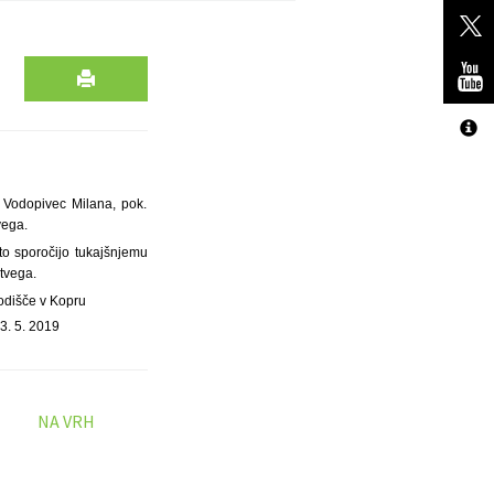
 Vodopivec Milana, pok.
vega.
to sporočijo tukajšnjemu
tvega.
odišče v Kopru
3. 5. 2019
NA VRH