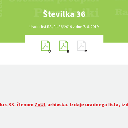
Številka 36
Uradni list RS, št. 36/2019 z dne 7. 6. 2019
du s 33. členom
ZoUL
arhivska. Izdaje uradnega lista, iz