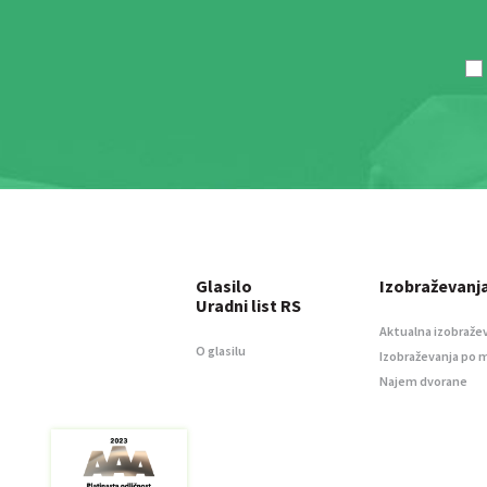
Glasilo
Izobraževanj
Uradni list RS
Aktualna izobraže
O glasilu
Izobraževanja po 
Najem dvorane