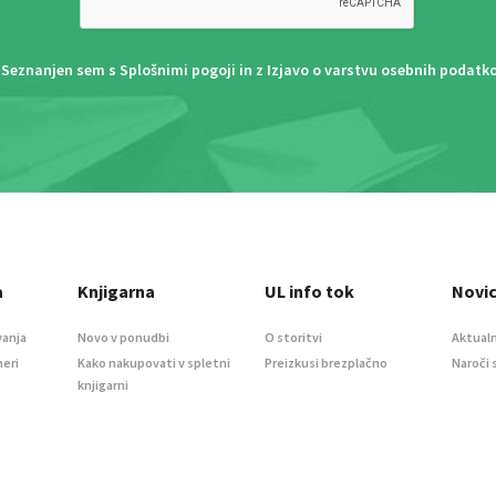
Seznanjen sem s
Splošnimi pogoji
in z
Izjavo o varstvu osebnih podatk
a
Knjigarna
UL info tok
Novi
vanja
Novo v ponudbi
O storitvi
Aktualn
meri
Kako nakupovati v spletni
Preizkusi brezplačno
Naroči 
knjigarni