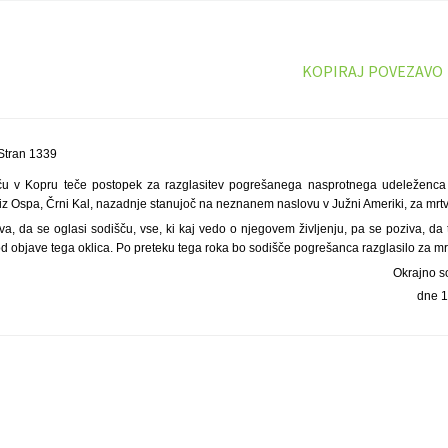
KOPIRAJ POVEZAVO
Stran 1339
ču v Kopru teče postopek za razglasitev pogrešanega nasprotnega udeleženca
, iz Ospa, Črni Kal, nazadnje stanujoč na neznanem naslovu v Južni Ameriki, za mrt
a, da se oglasi sodišču, vse, ki kaj vedo o njegovem življenju, pa se poziva, da 
d objave tega oklica. Po preteku tega roka bo sodišče pogrešanca razglasilo za mr
Okrajno s
dne 1