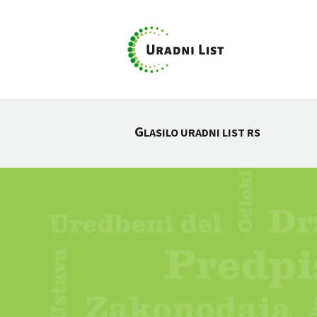
G
LASILO URADNI LIST RS