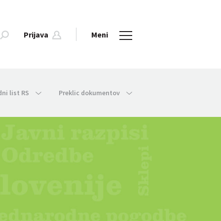
Prijava
Meni
dni list RS
Preklic dokumentov