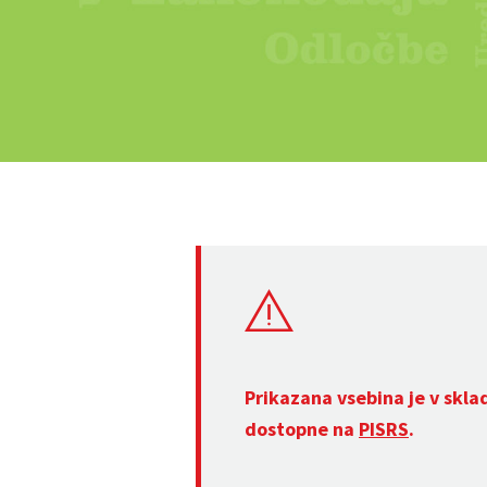
Prikazana vsebina je v skla
dostopne na
PISRS
.