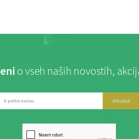
eni
o vseh naših novostih, akci
PRIJAVA