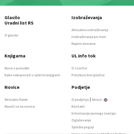
Glasilo
Izobraževanja
Uradni list RS
Aktualna izobraževanja
O glasilu
Izobraževanja po meri
Najem dvorane
Knjigarna
UL info tok
Novo v ponudbi
O storitvi
Kako nakupovati v spletni knjigarni
Preizkusi brezplačno
Novice
Podjetje
|
Aktualni članki
O podjetju
About
Naroči se na novice
Kontakt
Informacije javnega značaja
Oglaševanje
Splošni pogoji
Izjava o varstvu osebnih podatkov