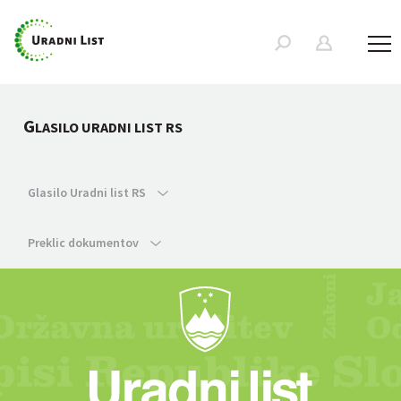
G
LASILO URADNI LIST RS
Glasilo Uradni list RS
Preklic dokumentov