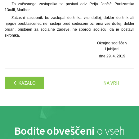
Za začasnega zastopnika se postavi odv. Petja Jenčič, Partizanska
13a/III, Maribor.
Začasni zastopnik bo zastopal dolžnika vse dotlej, dokler dolžnik ali
njegov pooblaščenec ne nastopi pred sodiščem oziroma vse dotlej, dokler
organ, pristojen za socialne zadeve, ne sporoči sodišču, da je postavil
skrbnika.
Okrajno sodišče v
Ljubljani
dne 29. 4. 2019
KAZALO
NA VRH
Bodite obveščeni
o vseh