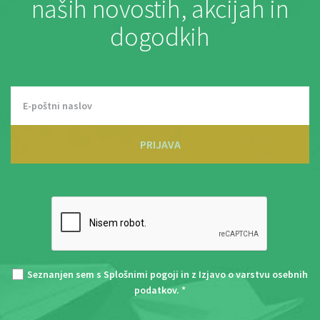
naših novostih, akcijah in
dogodkih
PRIJAVA
Seznanjen sem s
Splošnimi pogoji
in z
Izjavo o varstvu osebnih
podatkov
. *