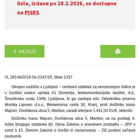
lista, izdane po 28.2.2026, so dostopne
na
PISRS
.
KAZALO
VL 28140/2019 Os-2347/19, Stran 1337
Okrajno sodišče v Ljubljani – centralni oddelek za verodostojno listino je
v izvršilni zadevi upnika A1 Slovenija, telekomunikacijske storitve, d.d.,
Šmartinska cesta 134B, Ljubljana, ki ga zastopa odv. Odvetniška pisarna
Monika Lipovec d.o.o., Bleiweisova cesta 30, Kranj, proti dolžniku Ivanu
Majcen, Dvořakova ulica 5, Maribor, zaradi izterjave 1.441,03 EUR, sklenilo:
Dolžniku Ivanu Majcen, Dvořakova ulica 5, Maribor, se na podlagi 4.
točke drugega odstavka 82. člena Zakona o pravdnem postopku – ZPP v
zvezi s 15. členom Zakona o izvršbi in zavarovanju – ZIZ postavi začasni
zastopnik.