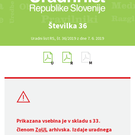
Številka 36
Uradni list RS, št. 36/2019 z dne 7. 6. 2019
Prikazana vsebina je v skladu s 33.
členom
ZoUL
arhivska. Izdaje uradnega