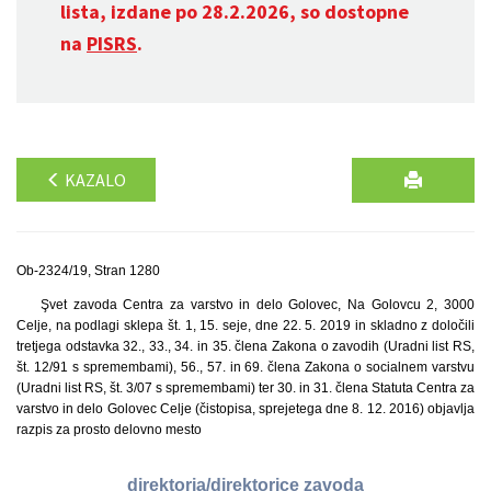
lista, izdane po 28.2.2026, so dostopne
na
PISRS
.
KAZALO
Ob-2324/19, Stran 1280
Şvet zavoda Centra za varstvo in delo Golovec, Na Golovcu 2, 3000
Celje, na podlagi sklepa št. 1, 15. seje, dne 22. 5. 2019 in skladno z določili
tretjega odstavka 32., 33., 34. in 35. člena Zakona o zavodih (Uradni list RS,
št. 12/91 s spremembami), 56., 57. in 69. člena Zakona o socialnem varstvu
(Uradni list RS, št. 3/07 s spremembami) ter 30. in 31. člena Statuta Centra za
varstvo in delo Golovec Celje (čistopisa, sprejetega dne 8. 12. 2016) objavlja
razpis za prosto delovno mesto
direktorja/direktorice zavoda