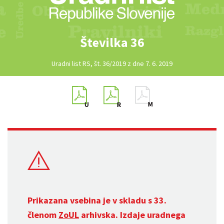
Številka 36
Uradni list RS, št. 36/2019 z dne 7. 6. 2019
Prikazana vsebina je v skladu s 33.
členom
ZoUL
arhivska. Izdaje uradnega