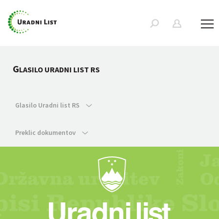
G
LASILO URADNI LIST RS
Glasilo Uradni list RS
Preklic dokumentov