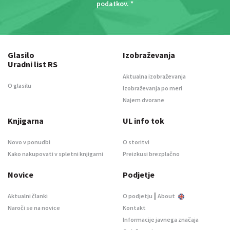
podatkov
. *
Glasilo
Izobraževanja
Uradni list RS
Aktualna izobraževanja
O glasilu
Izobraževanja po meri
Najem dvorane
Knjigarna
UL info tok
Novo v ponudbi
O storitvi
Kako nakupovati v spletni knjigarni
Preizkusi brezplačno
Novice
Podjetje
|
Aktualni članki
O podjetju
About
Naroči se na novice
Kontakt
Informacije javnega značaja