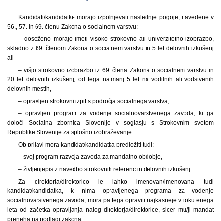
Kandidati/kandidatke morajo izpolnjevati naslednje pogoje, navedene v
56., 57. in 69. členu Zakona o socialnem varstvu:
– doseženo morajo imeti visoko strokovno ali univerzitetno izobrazbo,
skladno z 69. členom Zakona o socialnem varstvu in 5 let delovnih izkušenj
ali
– višjo strokovno izobrazbo iz 69. člena Zakona o socialnem varstvu in
20 let delovnih izkušenj, od tega najmanj 5 let na vodilnih ali vodstvenih
delovnih mestih,
– opravljen strokovni izpit s področja socialnega varstva,
– opravljen program za vodenje socialnovarstvenega zavoda, ki ga
določi Socialna zbornica Slovenije v soglasju s Strokovnim svetom
Republike Slovenije za splošno izobraževanje.
Ob prijavi mora kandidat/kandidatka predložiti tudi:
– svoj program razvoja zavoda za mandatno obdobje,
– življenjepis z navedbo strokovnih referenc in delovnih izkušenj.
Za direktorja/direktorico je lahko imenovan/imenovana tudi
kandidat/kandidatka, ki nima opravljenega programa za vodenje
socialnovarstvenega zavoda, mora pa tega opraviti najkasneje v roku enega
leta od začetka opravljanja nalog direktorja/direktorice, sicer mu/ji mandat
preneha na podlagi zakona.