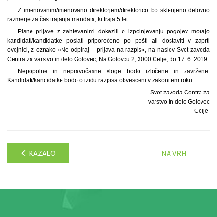
Z imenovanim/imenovano direktorjem/direktorico bo sklenjeno delovno
razmerje za čas trajanja mandata, ki traja 5 let.
Pisne prijave z zahtevanimi dokazili o izpolnjevanju pogojev morajo
kandidati/kandidatke poslati priporočeno po pošti ali dostaviti v zaprti
ovojnici, z oznako »Ne odpiraj – prijava na razpis«, na naslov Svet zavoda
Centra za varstvo in delo Golovec, Na Golovcu 2, 3000 Celje, do 17. 6. 2019.
Nepopolne in nepravočasne vloge bodo izločene in zavržene.
Kandidati/kandidatke bodo o izidu razpisa obveščeni v zakonitem roku.
Svet zavoda Centra za
varstvo in delo Golovec
Celje
KAZALO
NA VRH